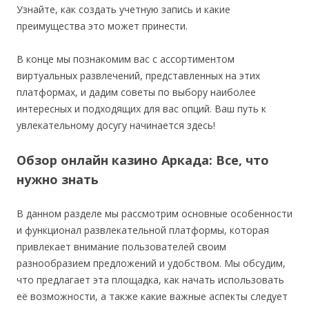
Узнайте, как создать учетную запись и какие
преимущества это может принести.
В конце мы познакомим вас с ассортиментом
виртуальных развлечений, представленных на этих
платформах, и дадим советы по выбору наиболее
интересных и подходящих для вас опций. Ваш путь к
увлекательному досугу начинается здесь!
Обзор онлайн казино Аркада: Все, что
нужно знать
В данном разделе мы рассмотрим основные особенности
и функционал развлекательной платформы, которая
привлекает внимание пользователей своим
разнообразием предложений и удобством. Мы обсудим,
что предлагает эта площадка, как начать использовать
её возможности, а также какие важные аспекты следует