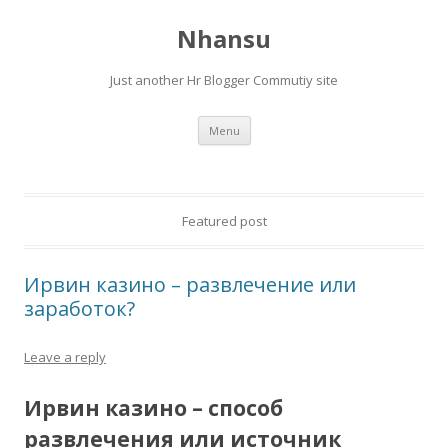
Nhansu
Just another Hr Blogger Commutiy site
Skip to content
Menu
Featured post
Ирвин казино – развлечение или
заработок?
Leave a reply
Ирвин казино – способ
развлечения или источник