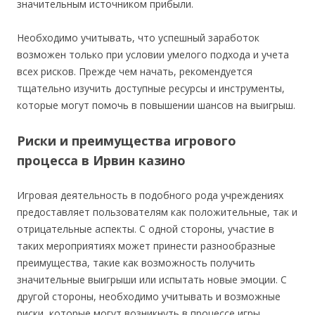
значительным источником прибыли.
Необходимо учитывать, что успешный заработок
возможен только при условии умелого подхода и учета
всех рисков. Прежде чем начать, рекомендуется
тщательно изучить доступные ресурсы и инструменты,
которые могут помочь в повышении шансов на выигрыш.
Риски и преимущества игрового
процесса в Ирвин казино
Игровая деятельность в подобного рода учреждениях
предоставляет пользователям как положительные, так и
отрицательные аспекты. С одной стороны, участие в
таких мероприятиях может принести разнообразные
преимущества, такие как возможность получить
значительные выигрыши или испытать новые эмоции. С
другой стороны, необходимо учитывать и возможные
риски, которые могут возникнуть в процессе игры,