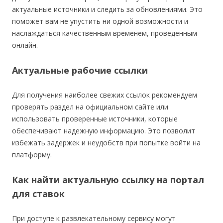
актуальные источники и следить за обновлениями. Это
поможет вам не упустить ни одной возможности и
наслаждаться качественным временем, проведенным
онлайн.
Актуальные рабочие ссылки
Для получения наиболее свежих ссылок рекомендуем
проверять раздел на официальном сайте или
использовать проверенные источники, которые
обеспечивают надежную информацию. Это позволит
избежать задержек и неудобств при попытке войти на
платформу.
Как найти актуальную ссылку на портал
для ставок
При доступе к развлекательному сервису могут