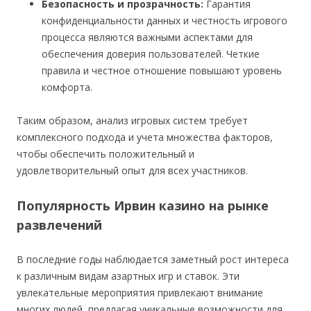
Безопасность и прозрачность:
Гарантия
конфиденциальности данных и честность игрового
процесса являются важными аспектами для
обеспечения доверия пользователей. Четкие
правила и честное отношение повышают уровень
комфорта.
Таким образом, анализ игровых систем требует
комплексного подхода и учета множества факторов,
чтобы обеспечить положительный и
удовлетворительный опыт для всех участников.
Популярность Ирвин казино на рынке
развлечений
В последние годы наблюдается заметный рост интереса
к различным видам азартных игр и ставок. Эти
увлекательные мероприятия привлекают внимание
многих людей, предлагая уникальные возможности для