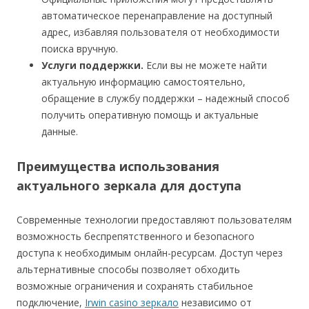
автоматическое перенаправление на доступный
адрес, избавляя пользователя от необходимости
поиска вручную.
Услуги поддержки.
Если вы не можете найти
актуальную информацию самостоятельно,
обращение в службу поддержки – надежный способ
получить оперативную помощь и актуальные
данные.
Преимущества использования
актуального зеркала для доступа
Современные технологии предоставляют пользователям
возможность беспрепятственного и безопасного
доступа к необходимым онлайн-ресурсам. Доступ через
альтернативные способы позволяет обходить
возможные ограничения и сохранять стабильное
подключение,
Irwin casino зеркало
независимо от