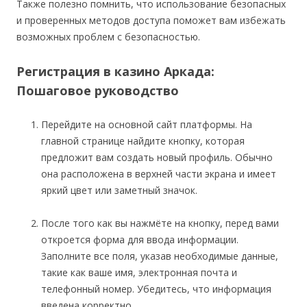
Также полезно помнить, что использование безопасных
и проверенных методов доступа поможет вам избежать
возможных проблем с безопасностью.
Регистрация в казино Аркада:
Пошаговое руководство
Перейдите на основной сайт платформы. На
главной странице найдите кнопку, которая
предложит вам создать новый профиль. Обычно
она расположена в верхней части экрана и имеет
яркий цвет или заметный значок.
После того как вы нажмёте на кнопку, перед вами
откроется форма для ввода информации.
Заполните все поля, указав необходимые данные,
такие как ваше имя, электронная почта и
телефонный номер. Убедитесь, что информация
введена корректно.