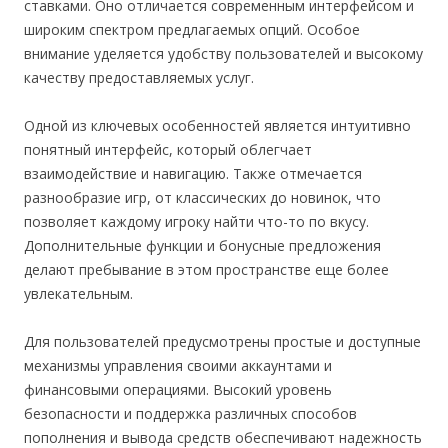
ставками. Оно отличается современным интерфейсом и
широким спектром предлагаемых опций. Особое
внимание уделяется удобству пользователей и высокому
качеству предоставляемых услуг.
Одной из ключевых особенностей является интуитивно
понятный интерфейс, который облегчает
взаимодействие и навигацию. Также отмечается
разнообразие игр, от классических до новинок, что
позволяет каждому игроку найти что-то по вкусу.
Дополнительные функции и бонусные предложения
делают пребывание в этом пространстве еще более
увлекательным.
Для пользователей предусмотрены простые и доступные
механизмы управления своими аккаунтами и
финансовыми операциями. Высокий уровень
безопасности и поддержка различных способов
пополнения и вывода средств обеспечивают надежность