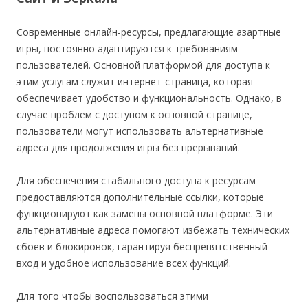
Современные онлайн-ресурсы, предлагающие азартные
игры, постоянно адаптируются к требованиям
пользователей. Основной платформой для доступа к
этим услугам служит интернет-страница, которая
обеспечивает удобство и функциональность. Однако, в
случае проблем с доступом к основной странице,
пользователи могут использовать альтернативные
адреса для продолжения игры без прерываний.
Для обеспечения стабильного доступа к ресурсам
предоставляются дополнительные ссылки, которые
функционируют как замены основной платформе. Эти
альтернативные адреса помогают избежать технических
сбоев и блокировок, гарантируя беспрепятственный
вход и удобное использование всех функций.
Для того чтобы воспользоваться этими