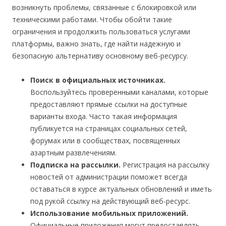
возникнуть проблемы, связанные с блокировкой или
техническими работами. Чтобы обойти такие
ограничения и продолжить пользоваться услугами
платформы, важно знать, где найти надежную и
безопасную альтернативу основному веб-ресурсу.
Поиск в официальных источниках.
Воспользуйтесь проверенными каналами, которые
предоставляют прямые ссылки на доступные
варианты входа. Часто такая информация
публикуется на страницах социальных сетей,
форумах или в сообществах, посвященных
азартным развлечениям.
Подписка на рассылки.
Регистрация на рассылку
новостей от администрации поможет всегда
оставаться в курсе актуальных обновлений и иметь
под рукой ссылку на действующий веб-ресурс.
Использование мобильных приложений.
Официальные приложения могут предоставлять