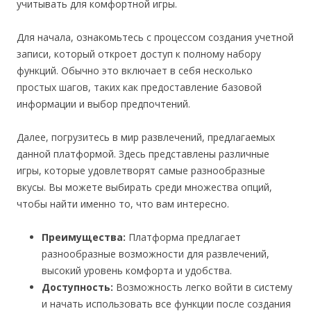
учитывать для комфортной игры.
Для начала, ознакомьтесь с процессом создания учетной
записи, который откроет доступ к полному набору
функций. Обычно это включает в себя несколько
простых шагов, таких как предоставление базовой
информации и выбор предпочтений.
Далее, погрузитесь в мир развлечений, предлагаемых
данной платформой. Здесь представлены различные
игры, которые удовлетворят самые разнообразные
вкусы. Вы можете выбирать среди множества опций,
чтобы найти именно то, что вам интересно.
Преимущества:
Платформа предлагает
разнообразные возможности для развлечений,
высокий уровень комфорта и удобства.
Доступность:
Возможность легко войти в систему
и начать использовать все функции после создания