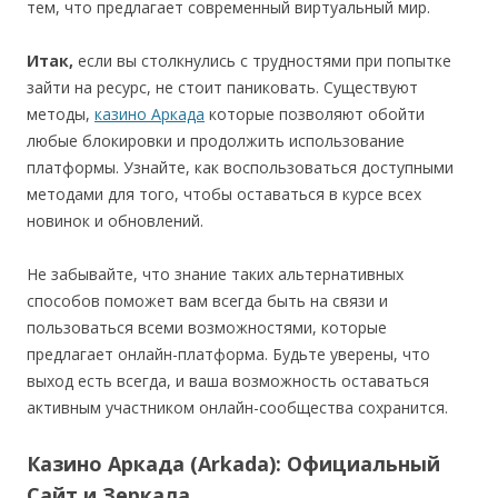
тем, что предлагает современный виртуальный мир.
Итак,
если вы столкнулись с трудностями при попытке
зайти на ресурс, не стоит паниковать. Существуют
методы,
казино Аркада
которые позволяют обойти
любые блокировки и продолжить использование
платформы. Узнайте, как воспользоваться доступными
методами для того, чтобы оставаться в курсе всех
новинок и обновлений.
Не забывайте, что знание таких альтернативных
способов поможет вам всегда быть на связи и
пользоваться всеми возможностями, которые
предлагает онлайн-платформа. Будьте уверены, что
выход есть всегда, и ваша возможность оставаться
активным участником онлайн-сообщества сохранится.
Казино Аркада (Arkada): Официальный
Сайт и Зеркала