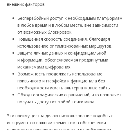
внешних факторов.
Бесперебойный доступ к необходимым платформам
в любое время и в любом месте, вне зависимости
от возможных блокировок.
Повышенная скорость соединения, благодаря
использованию оптимизированных маршрутов.
Защита личных данных и конфиденциальной
информации, обеспечиваемая продвинутыми
механизмами шифрования.
Возможность продолжать использование
привычного интерфейса и функционала без
необходимости искать альтернативные сайты.
Обход географических ограничений, что позволяет
получать доступ из любой точки мира.
Эти преимущества делают использование подобных
инструментов важным элементом в обеспечении
надежного и непрерывного доступа к необходимым