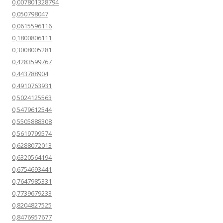
0,007801328794
0,050798047
0,0615596116
0,1800806111
0,3008005281
0,4283599767
0,443788904
0,4910763931
0,5024125563
0,5479612544
0,5505888308
0,5619799574
0,6288072013
0,6320564194
0,6754693441
0,7647985331
0,7739679233
0,8204827525
0,8476957677