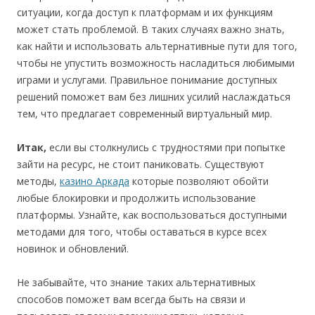
ситуации, когда доступ к платформам и их функциям
может стать проблемой. В таких случаях важно знать,
как найти и использовать альтернативные пути для того,
чтобы не упустить возможность насладиться любимыми
играми и услугами. Правильное понимание доступных
решений поможет вам без лишних усилий наслаждаться
тем, что предлагает современный виртуальный мир.
Итак,
если вы столкнулись с трудностями при попытке
зайти на ресурс, не стоит паниковать. Существуют
методы,
казино Аркада
которые позволяют обойти
любые блокировки и продолжить использование
платформы. Узнайте, как воспользоваться доступными
методами для того, чтобы оставаться в курсе всех
новинок и обновлений.
Не забывайте, что знание таких альтернативных
способов поможет вам всегда быть на связи и