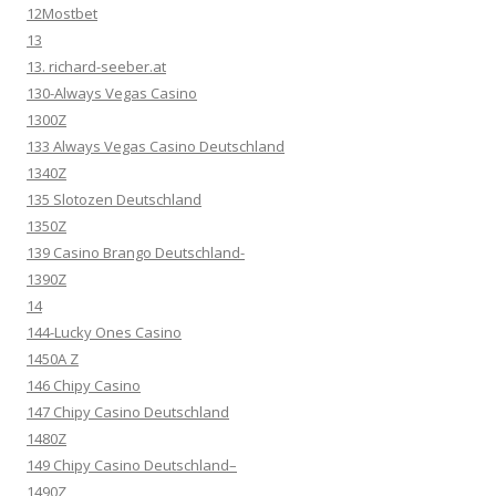
12Mostbet
13
13. richard-seeber.at
130-Always Vegas Casino
1300Z
133 Always Vegas Casino Deutschland
1340Z
135 Slotozen Deutschland
1350Z
139 Casino Brango Deutschland-
1390Z
14
144-Lucky Ones Casino
1450A Z
146 Chipy Casino
147 Chipy Casino Deutschland
1480Z
149 Chipy Casino Deutschland–
1490Z