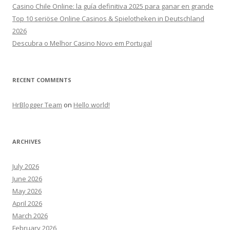
Casino Chile Online: la guía definitiva 2025 para ganar en grande
Top 10 seriöse Online Casinos & Spielotheken in Deutschland
2026
Descubra o Melhor Casino Novo em Portugal
RECENT COMMENTS
HrBlogger Team
on
Hello world!
ARCHIVES
July 2026
June 2026
May 2026
April 2026
March 2026
February 2026