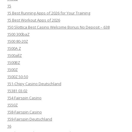
15
15 Best Running Apps of 2026 for Your Training
15 Best Workout Apps of 2026
150 Slottica Best Casino Welcome Bonus No Deposit – 638
1500 300baZ
1500 80-20Z
1500A Z
1500allZ
1500BZ
1500Z
1500Z 50-50
151-Chipy Casino Deutschland
15381 03.02
154 Fairspin Casino
1550Z
158-Fairspin Casino
159-Fairspin Deutschland
16