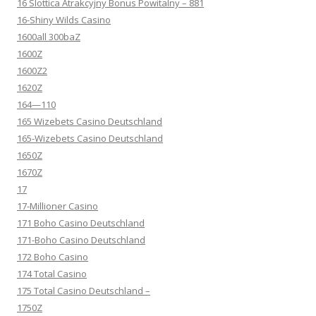
16 Slottica Atrakcyjny Bonus Powitalny – 881
16-Shiny Wilds Casino
1600all 300baZ
1600Z
1600Z2
1620Z
164—110
165 Wizebets Casino Deutschland
165-Wizebets Casino Deutschland
1650Z
1670Z
17
17-Millioner Casino
171 Boho Casino Deutschland
171-Boho Casino Deutschland
172 Boho Casino
174 Total Casino
175 Total Casino Deutschland –
1750Z