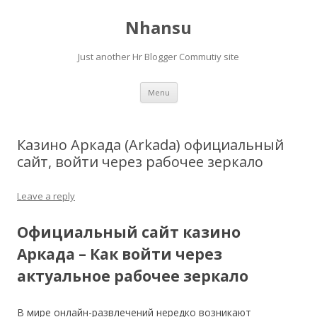
Nhansu
Just another Hr Blogger Commutiy site
Skip to content
Menu
Казино Аркада (Arkada) официальный
сайт, войти через рабочее зеркало
Leave a reply
Официальный сайт казино
Аркада – Как войти через
актуальное рабочее зеркало
В мире онлайн-развлечений нередко возникают