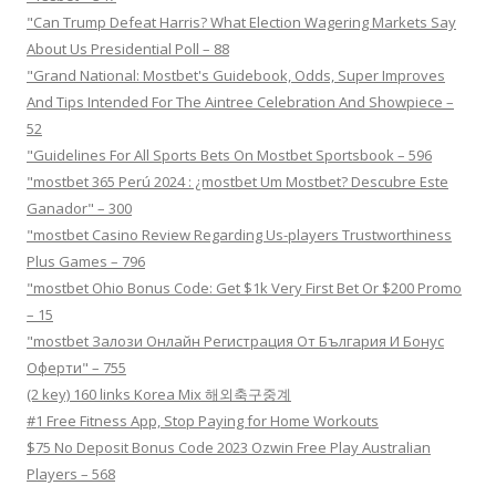
"Can Trump Defeat Harris? What Election Wagering Markets Say
About Us Presidential Poll – 88
"Grand National: Mostbet's Guidebook, Odds, Super Improves
And Tips Intended For The Aintree Celebration And Showpiece –
52
"Guidelines For All Sports Bets On Mostbet Sportsbook – 596
"mostbet 365 Perú 2024 ️: ¿mostbet Um Mostbet? Descubre Este
Ganador" – 300
"mostbet Casino Review Regarding Us-players Trustworthiness
Plus Games – 796
"mostbet Ohio Bonus Code: Get $1k Very First Bet Or $200 Promo
– 15
"mostbet Залози Онлайн Регистрация От България И Бонус
Оферти" – 755
(2 key) 160 links Korea Mix 해외축구중계
#1 Free Fitness App, Stop Paying for Home Workouts
$75 No Deposit Bonus Code 2023 Ozwin Free Play Australian
Players – 568