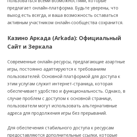
пользоваться всеми возможностями, которые
предлагает онлайн-платформа. Будьте уверены, что
выход есть всегда, и ваша возможность оставаться
активным участником онлайн-сообщества сохранится.
Казино Аркада (Arkada): Официальный
Сайт и Зеркала
Современные онлайн-ресурсы, предлагающие азартные
игры, постоянно адаптируются к требованиям
пользователей. Основной платформой для доступа к
этим услугам служит интернет-страница, которая
обеспечивает удобство и функциональность. Однако, в
случае проблем с доступом к основной странице,
пользователи могут использовать альтернативные
адреса для продолжения игры без прерываний.
Для обеспечения стабильного доступа к ресурсам
предоставляются дополнительные ссылки, которые