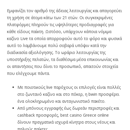
Εμφανίζει τον αριθμό της άδειας λειτουργίας και απαγορεύει
τη χρήση σε άτομα κάτω των 21 ετών. Οι συγκεκριμένες
πλατφόρμες πληρούν τις υψηλότερες προδιαγραφές για
κάθε είδους παίκτη. Ωστόσο, υπάρχουν κάποια νόμιμα
καζίνο Live τα οποία απορροφούν αυτό το φόρο και φυσικά
αυτό το λαμβάνουμε πολύ σοβαρά υπόψιν κατά την
διαδικασία αξιολόγησης. Το ωράριο λειτουργίας της
υποστήριξης πελατών, τα διαθέσιμα μέσα επικοινωνίας και
οι απαντήσεις που δίνει το προσωπικό, απαιτούν στοιχεία
που ελέγχουμε πάντα.
Με ποιοτικούς live παρόχους οι επιλογές είναι πολλές
στο ζωντανό καζίνο και στο πόκερ, η bwin προσφέρει
ένα ολοκληρωμένο και ανταγωνιστικό πακέτο.
Από μπόνους εγγραφής έως δωρεάν περιστροφές και
cashback προσφορές, best casino Greece online
δίνουν πραγματικά ισχυρά κίνητρα στους νέους και
παλιούς παίκτες.