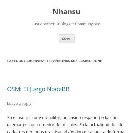
Nhansu
Just another Hr Blogger Commutiy site
Skip to content
Menu
CATEGORY ARCHIVES:
1) 157190 LINKS MIX CASINO DONE
OSM: El Juego NodeBB
Leave a reply
En el uso militar y no militar, un casino (español) o kasino
(alemán) es un comedor de oficiales. En la actualidad dos de
cada tres personas practican algún tipo de apuesta de forma