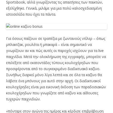
Sportsbook, αλλά γνωρίζοντας τις απαιτήσεις των παικτών,
εξελίχθηκε. Γενικά, μιλάμε για μια πολύ καλοσχεδιασμένη
ιστοσελίδα που έχει τα πάντα.
Για όσους παίζουν σε τραπέζια με ζωντανούς ντίλερ – όπως
μπλακτζακ, ρουλέτα ή μπακαρά – είναι σημαντικό να
γνωρίζουν αν και πώς αυτές οι παροχές ισχύουν για τα live
παιχνίδια. Μετά την ολοκλήρωση της εγγραφής, μπορείτε να
επιλέξετε από εκατοντάδες τύπους κουλοχέρηδων που
προσφέρονται από το συγκεκριμένο διαδικτυακό καζίνο.
Συνήθως διαρκεί μόνο λίγα λεπτά και σε όλα τα καζίνο θα
λάβετε ένα μπόνους για αυτό στην αρχή. Οι διαδικτυακοί
κουλοχέρηδες είναι μια εικονική έκδοση των παραδοσιακών
κουλοχέρηδων που γνωρίζετε από καζίνο και αίθουσες
τυχερών παιχνιδιών.
«πόνταρε στον αγώνα της ημέρας και κέρδισε επιβράβευση