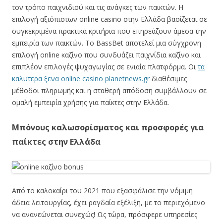
τον τρόπο παιχνιδιού και τις ανάγκες των παικτών. Η
επιλογή αξιόπιστων online casino στην Ελλάδα βασίζεται σε
συγκεκριμένα πρακτικά κριτήρια που επηρεάζουν άμεσα την
εμπειρία των παικτών. Το BassBet αποτελεί μια σύγχρονη
επιλογή online καζίνο που συνδυάζει παιχνίδια καζίνο και
επιπλέον επιλογές ψυχαγωγίας σε ενιαία πλατφόρμα. Οι
τα
καλυτερα ξενα online casino planetnews.gr
διαθέσιμες
μέθοδοι πληρωμής και η σταθερή απόδοση συμβάλλουν σε
ομαλή εμπειρία χρήσης για παίκτες στην Ελλάδα.
Μπόνους καλωσορίσματος και προσφορές για
παίκτες στην Ελλάδα
Από το καλοκαίρι του 2021 που εξασφάλισε την νόμιμη
άδεια λειτουργίας, έχει ραγδαία εξέλιξη, με το περιεχόμενο
να ανανεώνεται συνεχώς! Ως τώρα, πρόσφερε υπηρεσίες