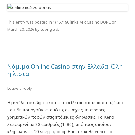
This entry was posted in
1) 157190 links Mix Casino DONE
on
March 20, 2026
by
cuongleld
.
Νόμιμα Online Casino στην Ελλάδα ️ Όλη
η λίστα
Leave a reply
Η μεγάλη του δημοτικότητα οφείλεται στα τεράστια τζάκποτ
που δημιουργούνται από τις συνεχείς μεταφορές
χρηματικών ποσών στις επόμενες κληρώσεις. Το Keno
λειτουργεί με 80 αριθμούς (1–80), από τους οποίους
κληρώνονται 20 νικηφόροι αριθμοί σε κάθε γύρο. Το