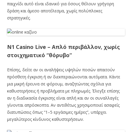
παιχνίδι αυτό είναι ιδανικό για όσους θέλουν γρήγορη
δράση και άμεσο αποτέλεσμα, χωρίς πολύπλοκες
στρατηγικές.
N1 Casino Live – Απλό περιβάλλον, χωρίς
στοιχηματικό “θόρυβο”
Επίσης, δείτε αν οι αναλήψεις υψηλών ποσών απαιτούν
πρόσθετη έγκριση ή αν διεκπεραιώνονται αυτόματα. Κάντε
μια μικρή έρευνα σε φόρουμ, αναζητώντας σχόλια για
καθυστερήσεις ή προβλήματα με πληρωμές. Έλεγξε επίσης
αν η διαδικασία έγκρισης είναι απλή και αν οι συναλλαγές
γίνονται απρόσκοπτα. Αν αντιθέτως χρησιμοποιεί ασαφείς
διατυπώσεις όπως “1–5 εργάσιμες ημέρες”, υπάρχει
μεγαλύτερος κίνδυνος καθυστερήσεων.