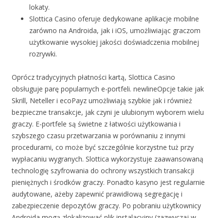
lokaty.
Slottica Casino oferuje dedykowane aplikacje mobilne
zarówno na Androida, jak i iOS, umożliwiając graczom
użytkowanie wysokiej jakości doświadczenia mobilnej
rozrywki.
Oprócz tradycyjnych płatności kartą, Slottica Casino
obsługuje parę popularnych e-portfeli. newlineOpcje takie jak
Skrill, Neteller i ecoPayz umożliwiają szybkie jak i również
bezpieczne transakcje, jak czyni je ulubionym wyborem wielu
graczy. E-portfele są świetne z łatwości użytkowania i
szybszego czasu przetwarzania w porównaniu z innymi
procedurami, co może być szczególnie korzystne tuż przy
wypłacaniu wygranych. Slottica wykorzystuje zaawansowaną
technologię szyfrowania do ochrony wszystkich transakcji
pieniężnych i środków graczy. Ponadto kasyno jest regularnie
audytowane, ażeby zapewnić prawidłową segregację i
zabezpieczenie depozytów graczy. Po pobraniu użytkownicy
Androida mogą zlokalizować plik instalacyjny (zazwyczaj w