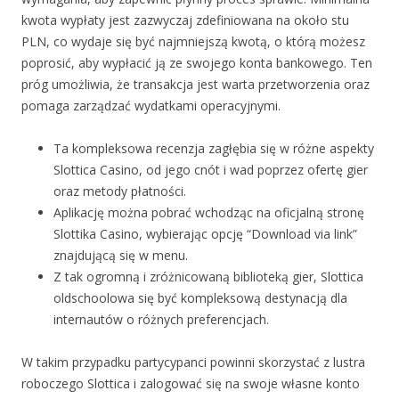
kwota wypłaty jest zazwyczaj zdefiniowana na około stu
PLN, co wydaje się być najmniejszą kwotą, o którą możesz
poprosić, aby wypłacić ją ze swojego konta bankowego. Ten
próg umożliwia, że transakcja jest warta przetworzenia oraz
pomaga zarządzać wydatkami operacyjnymi.
Ta kompleksowa recenzja zagłębia się w różne aspekty
Slottica Casino, od jego cnót i wad poprzez ofertę gier
oraz metody płatności.
Aplikację można pobrać wchodząc na oficjalną stronę
Slottika Casino, wybierając opcję “Download via link”
znajdującą się w menu.
Z tak ogromną i zróżnicowaną biblioteką gier, Slottica
oldschoolowa się być kompleksową destynacją dla
internautów o różnych preferencjach.
W takim przypadku partycypanci powinni skorzystać z lustra
roboczego Slottica i zalogować się na swoje własne konto