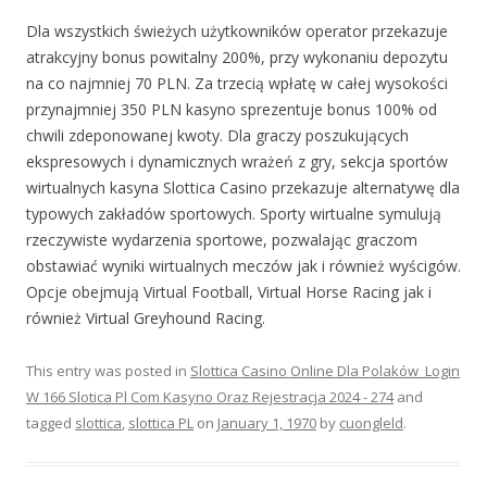
Dla wszystkich świeżych użytkowników operator przekazuje
atrakcyjny bonus powitalny 200%, przy wykonaniu depozytu
na co najmniej 70 PLN. Za trzecią wpłatę w całej wysokości
przynajmniej 350 PLN kasyno sprezentuje bonus 100% od
chwili zdeponowanej kwoty. Dla graczy poszukujących
ekspresowych i dynamicznych wrażeń z gry, sekcja sportów
wirtualnych kasyna Slottica Casino przekazuje alternatywę dla
typowych zakładów sportowych. Sporty wirtualne symulują
rzeczywiste wydarzenia sportowe, pozwalając graczom
obstawiać wyniki wirtualnych meczów jak i również wyścigów.
Opcje obejmują Virtual Football, Virtual Horse Racing jak i
również Virtual Greyhound Racing.
This entry was posted in
Slottica Casino Online Dla Polaków ️ Login
W 166 Slotica Pl Com Kasyno Oraz Rejestracja 2024 - 274
and
tagged
slottica
,
slottica PL
on
January 1, 1970
by
cuongleld
.