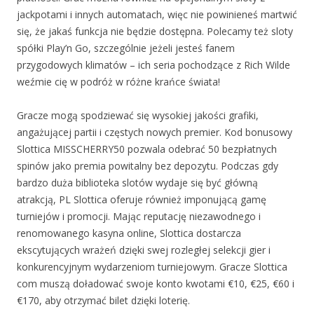
jackpotami i innych automatach, więc nie powinieneś martwić
się, że jakaś funkcja nie będzie dostępna. Polecamy też sloty
spółki Play’n Go, szczególnie jeżeli jesteś fanem
przygodowych klimatów – ich seria pochodzące z Rich Wilde
weźmie cię w podróż w różne krańce świata!
Gracze mogą spodziewać się wysokiej jakości grafiki,
angażującej partii i częstych nowych premier. Kod bonusowy
Slottica MISSCHERRY50 pozwala odebrać 50 bezpłatnych
spinów jako premia powitalny bez depozytu. Podczas gdy
bardzo duża biblioteka slotów wydaje się być główną
atrakcją, PL Slottica oferuje również imponującą gamę
turniejów i promocji. Mając reputację niezawodnego i
renomowanego kasyna online, Slottica dostarcza
ekscytujących wrażeń dzięki swej rozległej selekcji gier i
konkurencyjnym wydarzeniom turniejowym. Gracze Slottica
com muszą doładować swoje konto kwotami €10, €25, €60 i
€170, aby otrzymać bilet dzięki loterię.