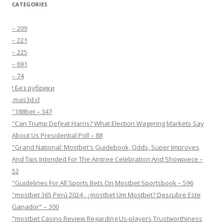
CATEGORIES
– 209
– 221
– 225
– 691
– 74
! Без рубрики
.mas3d.cl
"188bet – 347
"Can Trump Defeat Harris? What Election Wagering Markets Say
About Us Presidential Poll – 88
"Grand National: Mostbet's Guidebook, Odds, Super Improves
And Tips Intended For The Aintree Celebration And Showpiece –
52
"Guidelines For All Sports Bets On Mostbet Sportsbook – 596
"mostbet 365 Perú 2024 ️: ¿mostbet Um Mostbet? Descubre Este
Ganador" – 300
"mostbet Casino Review Regarding Us-players Trustworthiness