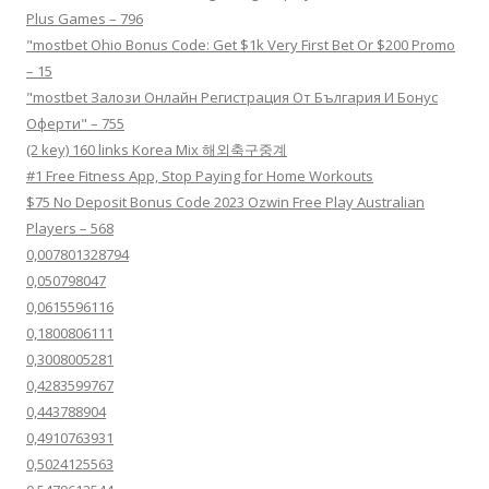
Plus Games – 796
"mostbet Ohio Bonus Code: Get $1k Very First Bet Or $200 Promo
– 15
"mostbet Залози Онлайн Регистрация От България И Бонус
Оферти" – 755
(2 key) 160 links Korea Mix 해외축구중계
#1 Free Fitness App, Stop Paying for Home Workouts
$75 No Deposit Bonus Code 2023 Ozwin Free Play Australian
Players – 568
0,007801328794
0,050798047
0,0615596116
0,1800806111
0,3008005281
0,4283599767
0,443788904
0,4910763931
0,5024125563