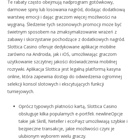
Te rabaty często obejmują nadprogram gotówkowy,
darmowe spiny lub losowania nagród, dodając dodatkową
warstwę emocji i dając graczom więcej możliwości na
wygraną. Śledzenie tych sezonowych promocji może być
świetnym sposobem na zmaksymalizowanie wrażeń z
zabawy i skorzystanie pochodzące z dodatkowych nagród.
Slottica Casino oferuje dedykowane aplikacje mobilne
zarówno na Androida, jak i iOS, umożliwiając graczom
użytkowanie szczytnej jakości doświadczenia mobilnej
rozrywki. Aplikacja Slottica jest legalną platformą kasyna
online, która zapewnia dostęp do odwiedzenia ogromnej
selekcji konsol slotowych i ekscytujących funkcji
turniejowych.
Oprócz typowych płatności kartą, Slottica Casino
obsługuje kilka popularnych e-portfeli. newlineOpcje
takie jak Skrill, Neteller i ecoPayz umożliwiają szybkie i
bezpieczne transakcje, jakie możliwości czyni je
ulubionym wyborem wielu graczy.