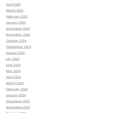
April 2025
March 2025
February 2025
January 2025
December 2024
November 2024
October 2024
September 2024
August 2024
July 2024
June 2024
May 2024
April 2024
March 2024
February 2024
January 2024
December 2023
November 2023