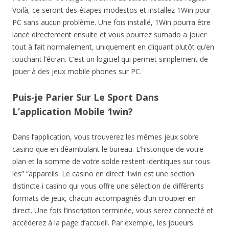
Voilà, ce seront des étapes modestos et installez 1Win pour
PC sans aucun problème. Une fois installé, 1Win pourra être
lancé directement ensuite et vous pourrez sumado a jouer
tout à fait normalement, uniquement en cliquant plutôt qu’en
touchant l’écran. C’est un logiciel qui permet simplement de
jouer à des jeux mobile phones sur PC.
Puis-je Parier Sur Le Sport Dans
L’application Mobile 1win?
Dans l’application, vous trouverez les mêmes jeux sobre
casino que en déambulant le bureau. L’historique de votre
plan et la somme de votre solde restent identiques sur tous
les” “appareils. Le casino en direct 1win est une section
distincte i casino qui vous offre une sélection de différents
formats de jeux, chacun accompagnés d’un croupier en
direct. Une fois l’inscription terminée, vous serez connecté et
accéderez à la page d’accueil. Par exemple, les joueurs