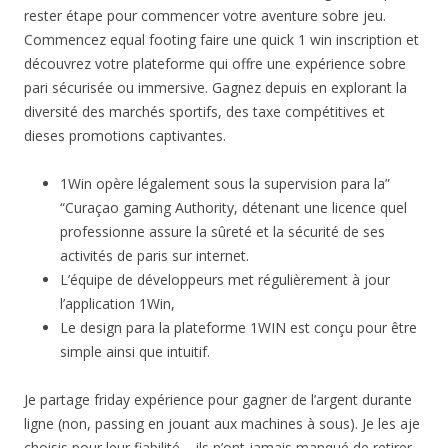
rester étape pour commencer votre aventure sobre jeu.
Commencez equal footing faire une quick 1 win inscription et
découvrez votre plateforme qui offre une expérience sobre
pari sécurisée ou immersive. Gagnez depuis en explorant la
diversité des marchés sportifs, des taxe compétitives et
dieses promotions captivantes.
1Win opère légalement sous la supervision para la”
“Curaçao gaming Authority, détenant une licence quel
professionne assure la sûreté et la sécurité de ses
activités de paris sur internet.
L’équipe de développeurs met régulièrement à jour
l’application 1Win,
Le design para la plateforme 1WIN est conçu pour être
simple ainsi que intuitif.
Je partage friday expérience pour gagner de l’argent durante
ligne (non, passing en jouant aux machines à sous). Je les aje
choisis pour leur fiabilité – ils n’ont jamais manqué de retirer