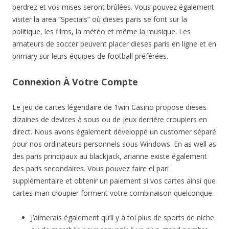
perdrez et vos mises seront brûlées. Vous pouvez également
visiter la area “Specials” où dieses paris se font sur la
politique, les films, la météo et même la musique. Les
amateurs de soccer peuvent placer dieses paris en ligne et en
primary sur leurs équipes de football préférées.
Connexion À Votre Compte
Le jeu de cartes légendaire de 1win Casino propose dieses
dizaines de devices à sous ou de jeux derrière croupiers en
direct. Nous avons également développé un customer séparé
pour nos ordinateurs personnels sous Windows. En as well as
des paris principaux au blackjack, arianne existe également
des paris secondaires. Vous pouvez faire el pari
supplémentaire et obtenir un paiement si vos cartes ainsi que
cartes man croupier forment votre combinaison quelconque.
J’aimerais également qu’il y à toi plus de sports de niche