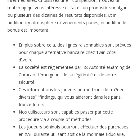
intermédiaires. Choisissez une” “compétition, trouvez un
match up qui vous intéresse et faites un pronostic sur algun
ou plusieurs des dizaines de résultats disponibles. Et in
addition il y atmosphere d’événements pariés, in addition le
bonus est important.
En plus sobre cela, des lignes raisonnables sont prévues
pour chaque alternative bancaire chez 1win côte
d’ivoire.
La société est réglementée par l&; Autorité eGaming de
Curaçao, témoignant de sa légitimité et de votre
sécurité.
Ces informations les joueurs permettront de tra?ner
diverses” “findings, qui vous aideront dans les paris,
france futurs.
Nos utilisateurs sont capables passer par cette
procédure via a couple of méthodes.
Les joueurs béninois pourront effectuer des purchases
en XAF durante utilisant soit de la monnaie fiduciaire,