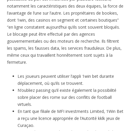
notamment les caractéristiques des deux équipes, la force de
l’avantage de l’une sur l’autre. Les propriétaires de bookies,
dont 1win, des casinos en segment et certaines boutiques”
“en ligne constatent aujourd’hui qu’ils sont souvent bloqués.
Le blocage peut être effectué par des agences
gouvernementales ou des moteurs de recherche. Ils filtrent
les spams, les fausses data, les services frauduleux. De plus,
même ceux qui travaillent honnêtement sont sujets à la
fermeture.
Les joueurs peuvent utiliser l’appli 1win bet durante
déplacement, où qu’ils se trouvent.
N’oubliez passing qu’il existe également la possibilité
sobre placer des rome sur des conflits de football
virtuels.
En tant que filiale de MFI investments Limited, 1Win Bet
a reçu une licence appropriée de l’Autorité kklk jeux de
Curaçao.