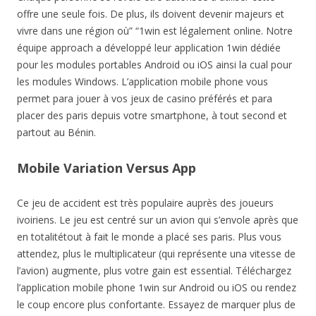
offre une seule fois. De plus, ils doivent devenir majeurs et
vivre dans une région où” “1win est légalement online. Notre
équipe approach a développé leur application 1win dédiée
pour les modules portables Android ou iOS ainsi la cual pour
les modules Windows. L’application mobile phone vous
permet para jouer à vos jeux de casino préférés et para
placer des paris depuis votre smartphone, à tout second et
partout au Bénin.
Mobile Variation Versus App
Ce jeu de accident est très populaire auprès des joueurs
ivoiriens. Le jeu est centré sur un avion qui s’envole après que
en totalitétout à fait le monde a placé ses paris. Plus vous
attendez, plus le multiplicateur (qui représente una vitesse de
l’avion) augmente, plus votre gain est essential. Téléchargez
l’application mobile phone 1win sur Android ou iOS ou rendez
le coup encore plus confortante. Essayez de marquer plus de