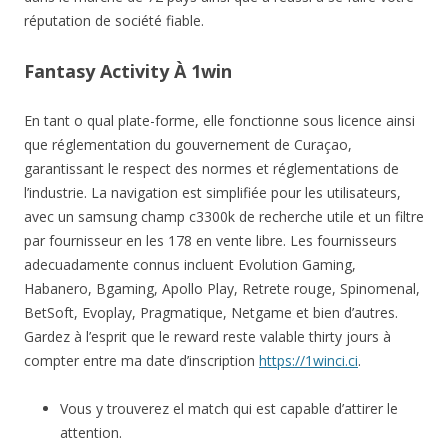
réputation de société fiable.
Fantasy Activity À 1win
En tant o qual plate-forme, elle fonctionne sous licence ainsi
que réglementation du gouvernement de Curaçao,
garantissant le respect des normes et réglementations de
l’industrie. La navigation est simplifiée pour les utilisateurs,
avec un samsung champ c3300k de recherche utile et un filtre
par fournisseur en les 178 en vente libre. Les fournisseurs
adecuadamente connus incluent Evolution Gaming,
Habanero, Bgaming, Apollo Play, Retrete rouge, Spinomenal,
BetSoft, Evoplay, Pragmatique, Netgame et bien d’autres.
Gardez à l’esprit que le reward reste valable thirty jours à
compter entre ma date d’inscription
https://1winci.ci
.
Vous y trouverez el match qui est capable d’attirer le
attention.