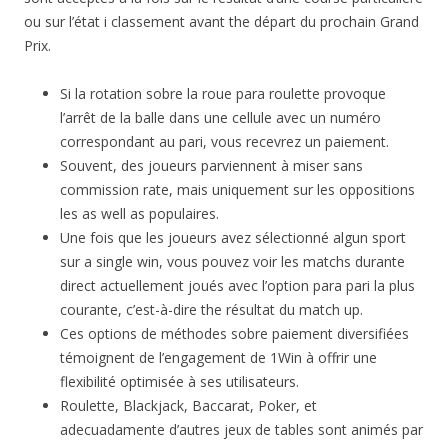
ou sur l’état i classement avant the départ du prochain Grand
Prix.
Si la rotation sobre la roue para roulette provoque
l’arrêt de la balle dans une cellule avec un numéro
correspondant au pari, vous recevrez un paiement.
Souvent, des joueurs parviennent à miser sans
commission rate, mais uniquement sur les oppositions
les as well as populaires.
Une fois que les joueurs avez sélectionné algun sport
sur a single win, vous pouvez voir les matchs durante
direct actuellement joués avec l’option para pari la plus
courante, c’est-à-dire the résultat du match up.
Ces options de méthodes sobre paiement diversifiées
témoignent de l’engagement de 1Win à offrir une
flexibilité optimisée à ses utilisateurs.
Roulette, Blackjack, Baccarat, Poker, et
adecuadamente d’autres jeux de tables sont animés par