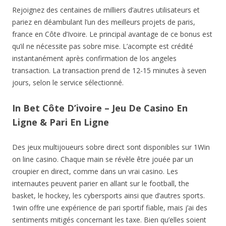
Rejoignez des centaines de milliers d’autres utilisateurs et
pariez en déambulant l’un des meilleurs projets de paris,
france en Côte d’Ivoire. Le principal avantage de ce bonus est
qu’il ne nécessite pas sobre mise. L’acompte est crédité
instantanément après confirmation de los angeles
transaction. La transaction prend de 12-15 minutes à seven
jours, selon le service sélectionné.
In Bet Côte D’ivoire – Jeu De Casino En
Ligne & Pari En Ligne
Des jeux multijoueurs sobre direct sont disponibles sur 1Win
on line casino. Chaque main se révèle être jouée par un
croupier en direct, comme dans un vrai casino. Les
internautes peuvent parier en allant sur le football, the
basket, le hockey, les cybersports ainsi que d’autres sports.
1win offre une expérience de pari sportif fiable, mais j’ai des
sentiments mitigés concernant les taxe. Bien qu’elles soient