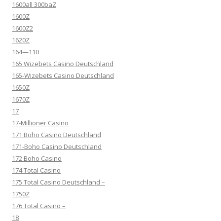
1600all 300baZ
1600Z
1600Z2
1620Z
164—110
165 Wizebets Casino Deutschland
165-Wizebets Casino Deutschland
1650Z
1670Z
17
17-Millioner Casino
171 Boho Casino Deutschland
171-Boho Casino Deutschland
172 Boho Casino
174 Total Casino
175 Total Casino Deutschland –
1750Z
176 Total Casino –
18