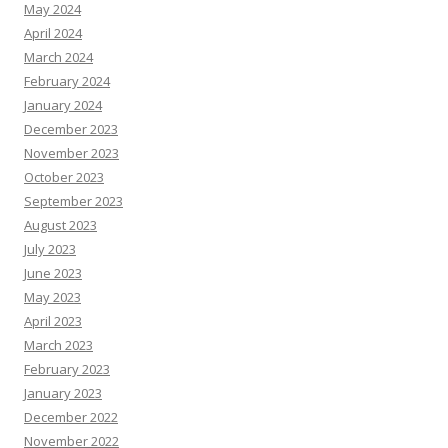
May 2024
April 2024
March 2024
February 2024
January 2024
December 2023
November 2023
October 2023
September 2023
August 2023
July 2023
June 2023
May 2023
April 2023
March 2023
February 2023
January 2023
December 2022
November 2022