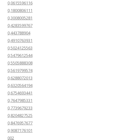
0,0615596116
0,1800806111
0,3008005281
0,4283599767
0,443788904
0,4910763931
0,5024125563
0,5479612544
0,5505888308
0,5619799574
0,6288072013
0,6320564194
0,6754693441
0,7647985331
0,7739679233
0,8204827525
0,8476957677
0,9087176101
002