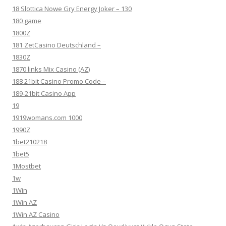
18 Slottica Nowe Gry Energy Joker – 130
180 game
1800Z
181 ZetCasino Deutschland –
1830Z
1870 links Mix Casino (AZ)
188 21bit Casino Promo Code –
189-21bit Casino App
19
1919womans.com 1000
1990Z
1bet210218
1bet5
1Mostbet
1w
1Win
1Win AZ
1Win AZ Casino