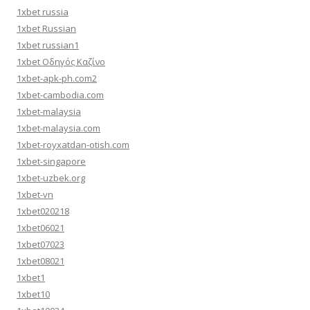
1xbet russia
1xbet Russian
1xbet russian1
1xbet Οδηγός Καζίνο
1xbet-apk-ph.com2
1xbet-cambodia.com
1xbet-malaysia
1xbet-malaysia.com
1xbet-royxatdan-otish.com
1xbet-singapore
1xbet-uzbek.org
1xbet-vn
1xbet020218
1xbet06021
1xbet07023
1xbet08021
1xbet1
1xbet10