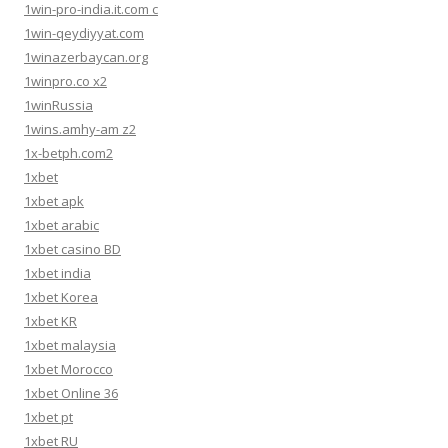
1win-pro-india.it.com c
1win-qeydiyyat.com
1winazerbaycan.org
1winpro.co x2
1winRussia
1wins.amhy-am z2
1x-betph.com2
1xbet
1xbet apk
1xbet arabic
1xbet casino BD
1xbet india
1xbet Korea
1xbet KR
1xbet malaysia
1xbet Morocco
1xbet Online 36
1xbet pt
1xbet RU