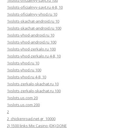
1xslots-oficialnyy-sayt.ru 100
1xslots-oficialnyy-sayt.ru 4-8, 10
1xslots-oficialnyy-vhod.ru 10
1xslots-skachat-android.ru 10
1xslots-skachat-android.ru 100
1xslots-vhod-android.ru 10
1xslots-vhod-android.ru 100
1xslots-vhod-zerkalo.ru 100
1xslots-vhod-zerkalo.ru 4-8, 10
1xslots-vhod.ru 10
1xslots-vhod.ru 100
1xslots-vhod.ru 4-8, 10
1xslots-zerkalo-skachat.ru 10
1xslots-zerkalo-skachat.ru 100
1xslots.us.com 20
1xslots.us.com 200
2
2_chickenroad.net.gr_10000
2) 1500 links Mix Casino (DK) DONE