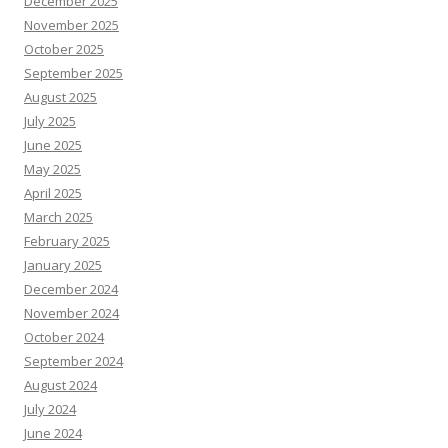
December 2025
November 2025
October 2025
September 2025
August 2025
July 2025
June 2025
May 2025
April 2025
March 2025
February 2025
January 2025
December 2024
November 2024
October 2024
September 2024
August 2024
July 2024
June 2024