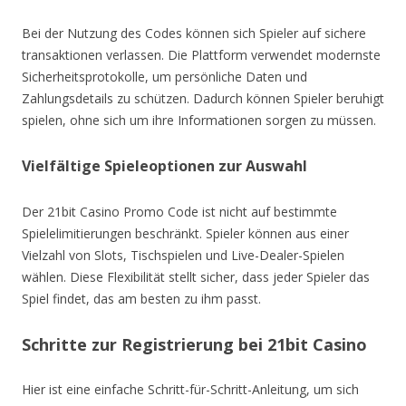
Bei der Nutzung des Codes können sich Spieler auf sichere
transaktionen verlassen. Die Plattform verwendet modernste
Sicherheitsprotokolle, um persönliche Daten und
Zahlungsdetails zu schützen. Dadurch können Spieler beruhigt
spielen, ohne sich um ihre Informationen sorgen zu müssen.
Vielfältige Spieleoptionen zur Auswahl
Der 21bit Casino Promo Code ist nicht auf bestimmte
Spielelimitierungen beschränkt. Spieler können aus einer
Vielzahl von Slots, Tischspielen und Live-Dealer-Spielen
wählen. Diese Flexibilität stellt sicher, dass jeder Spieler das
Spiel findet, das am besten zu ihm passt.
Schritte zur Registrierung bei 21bit Casino
Hier ist eine einfache Schritt-für-Schritt-Anleitung, um sich