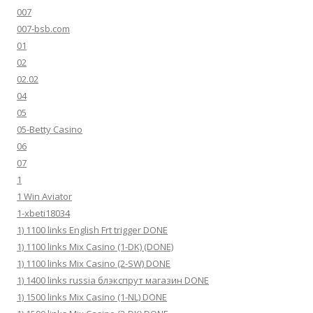
007
007-bsb.com
01
02
02.02
04
05
05-Betty Casino
06
07
1
1 Win Aviator
1-xbeti18034
1) 1100 links English Frt trigger DONE
1) 1100 links Mix Casino (1-DK) (DONE)
1) 1100 links Mix Casino (2-SW) DONE
1) 1400 links russia блэкспрут магазин DONE
1) 1500 links Mix Casino (1-NL) DONE