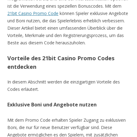
ist die Verwendung eines speziellen Bonuscodes. Mit dem
21bit Casino Promo Code
können Spieler exklusive Angebote
und Boni nutzen, die das Spielerlebnis erheblich verbessern.
Dieser Artikel bietet einen umfassenden Überblick über die
Vorteile, Merkmale und den Registrierungsprozess, um das
Beste aus diesem Code herauszuholen.
Vorteile des 21bit Casino Promo Codes
entdecken
In diesem Abschnitt werden die einzigartigen Vorteile des
Codes erläutert.
Exklusive Boni und Angebote nutzen
Mit dem Promo Code erhalten Spieler Zugang zu exklusiven
Boni, die nur für neue Benutzer verfügbar sind. Diese
Angebote ermöglichen es den Spielern, mit zusätzlichen