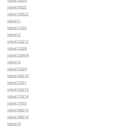
1xbet10024
1xbet10025
1xbet100522
1xbet11
1xbet11026
1xbet12
1xbet120212
1xbet12028
1xbet120414
1xbet13
1xbet13029
1xbet140210
1xbet15031
1xbet160213
1xbet170214
1xbet17033
1xbet180215
1xbet180216
1xbet19