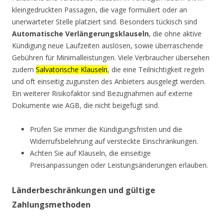
kleingedruckten Passagen, die vage formuliert oder an
unerwarteter Stelle platziert sind. Besonders tückisch sind
Automatische Verlängerungsklauseln
, die ohne aktive
Kündigung neue Laufzeiten auslösen, sowie überraschende
Gebühren für Minimalleistungen. Viele Verbraucher übersehen
zudem
Salvatorische Klauseln
, die eine Teilnichtigkeit regeln
und oft einseitig zugunsten des Anbieters ausgelegt werden.
Ein weiterer Risikofaktor sind Bezugnahmen auf externe
Dokumente wie AGB, die nicht beigefügt sind.
Prüfen Sie immer die Kündigungsfristen und die
Widerrufsbelehrung auf versteckte Einschränkungen.
Achten Sie auf Klauseln, die einseitige
Preisanpassungen oder Leistungsänderungen erlauben.
Länderbeschränkungen und gültige
Zahlungsmethoden