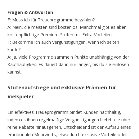
Fragen & Antworten
F: Muss ich für Treueprogramme bezahlen?
A: Nein, die meisten sind kostenlos. Manchmal gibt es aber
kostenpflichtige Premium-Stufen mit Extra-Vorteilen.
F: Bekomme ich auch Vergünstigungen, wenn ich selten
kaufe?
A: Ja, viele Programme sammeln Punkte unabhängig von der
Kaufhäufigkeit. Es dauert dann nur länger, bis du sie einlösen
kannst.
Stufenaufstiege und exklusive Prämien für
Vielspieler
Ein effektives Treueprogramm bindet Kunden nachhaltig,
indem es ihnen regelmäßige Vergünstigungen bietet, die über
reine Rabatte hinausgehen. Entscheidend ist der Aufbau eines
emotionalen Mehrwerts, etwa durch exklusive Vorteile oder