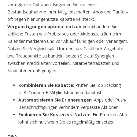
verfügbaren Optionen. Beginnen Sie mit einer
Bestandsaufnahme Ihrer Mitgliedschaften, Abos und Tarife –
oft liegen hier ungenutzte Rabatte versteckt.
Vergünstigungen optimal nutzen
gelingt, indem Sie
zeitliche Fristen wie Probeabos oder Aktionszeiträume im
Kalender markieren und vor Ablauf kündigen oder verlängern.
Nutzen Sie Vergleichsplattformen, um Cashback-Angebote
und Treuepunkte zu bündeln; setzen Sie auf Synergien
zwischen Kreditkarten-Vorteilen, Mitarbeiterrabatten und
Studentenermäßigungen.
Kombinieren Sie Rabatte
: Prüfen Sie, ob Stacking
(z. B. Coupon + Mitgliedsbonus) erlaubt ist.
Automatisieren Sie Erinnerungen
: Apps oder Push-
Benachrichtigungen verhindern verpasste Aktionen.
Evaluieren Sie Kosten vs. Nutzen
: Ein Premium-Abo
lohnt sich nur, wenn Sie es regelmäßig einsetzen.
Q&A: