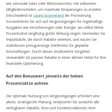
wie saisonale Sales oder Aktionswochen, mit exklusiven
Mitgliedervorteilen, um maximale Einsparungen zu erzielen.
Entscheidend ist
casino boomerang
die Priorisierung:
Konzentrieren Sie sich auf Vergünstigungen für regelmäßige
Ausgaben wie Versicherungen oder Energie, wo selbst kleine
Prozentsätze langfristig große Wirkung zeigen. Vermeiden Sie
Impulskäufe, die durch Rabatte verleiten, und nutzen Sie
stattdessen preisguenstige Zeitfenster für geplante
Anschaffungen. Durch dieses strukturierte Vorgehen
verwandeln Sie passive Rabatte in einen aktiven Hebel für Ihre
finanzielle Optimierung.
Auf den Bonuswert jenseits der hohen
Prozentsätze achten
Die optimale Nutzung von Vergünstigungen erfordert eine
aktive, strategische Planung. Analysieren Sie zunächst alle
verfügbaren Rabatte, Boni und Sonderkonditionen Ihrer