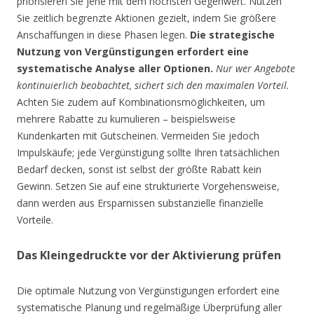
priorisieren Sie jene mit dem höchsten Gegenwert. Nutzen
Sie zeitlich begrenzte Aktionen gezielt, indem Sie größere
Anschaffungen in diese Phasen legen.
Die strategische
Nutzung von Vergünstigungen erfordert eine
systematische Analyse aller Optionen.
Nur wer Angebote
kontinuierlich beobachtet, sichert sich den maximalen Vorteil.
Achten Sie zudem auf Kombinationsmöglichkeiten, um
mehrere Rabatte zu kumulieren – beispielsweise
Kundenkarten mit Gutscheinen. Vermeiden Sie jedoch
Impulskäufe; jede Vergünstigung sollte Ihren tatsächlichen
Bedarf decken, sonst ist selbst der größte Rabatt kein
Gewinn. Setzen Sie auf eine strukturierte Vorgehensweise,
dann werden aus Ersparnissen substanzielle finanzielle
Vorteile.
Das Kleingedruckte vor der Aktivierung prüfen
Die optimale Nutzung von Vergünstigungen erfordert eine
systematische Planung und regelmäßige Überprüfung aller