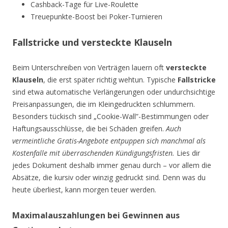
Cashback-Tage für Live-Roulette
Treuepunkte-Boost bei Poker-Turnieren
Fallstricke und versteckte Klauseln
Beim Unterschreiben von Verträgen lauern oft
versteckte
Klauseln
, die erst später richtig wehtun. Typische
Fallstricke
sind etwa automatische Verlängerungen oder undurchsichtige
Preisanpassungen, die im Kleingedruckten schlummern.
Besonders tückisch sind „Cookie-Wall”-Bestimmungen oder
Haftungsausschlüsse, die bei Schäden greifen.
Auch
vermeintliche Gratis-Angebote entpuppen sich manchmal als
Kostenfalle mit überraschenden Kündigungsfristen.
Lies dir
jedes Dokument deshalb immer genau durch – vor allem die
Absätze, die kursiv oder winzig gedruckt sind. Denn was du
heute überliest, kann morgen teuer werden.
Maximalauszahlungen bei Gewinnen aus