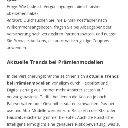
Frage:
Wie finde ich Vergünstigungen, die ich bisher
übersehen habe?
Antwort:
Durchsuchen Sie Ihre E-Mail-Postfächer nach
Willkommensangeboten, fragen Sie bei Arbeitgeber oder
Versicherung nach versteckten Partnerrabatten, und nutzen
Sie Browser-Add-ons, die automatisch gültige Coupons
anwenden.
Aktuelle Trends bei Prämienmodellen
In der Versicherungsbranche zeichnen sich
aktuelle Trends
bei Prämienmodellen
vor allem durch Flexibilität und
Digitalisierung aus. Immer mehr Anbieter setzen auf
nutzungsbasierte Tarife, bei denen die Kosten je nach
Fahrverhalten oder Gesundheitsdaten schwanken. Pay-per-
use und Abo-Modelle werden zum Beispiel in der Kfz- oder
Hausratversicherung immer beliebter. Auch die Künstliche
Intelligenz ermöglicht eine genauere Risikobewertung, was zu