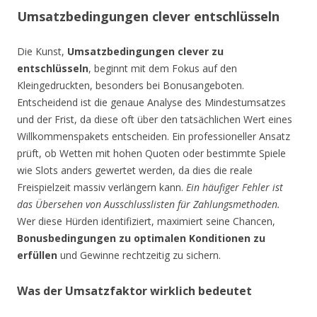
Umsatzbedingungen clever entschlüsseln
Die Kunst,
Umsatzbedingungen clever zu
entschlüsseln
, beginnt mit dem Fokus auf den
Kleingedruckten, besonders bei Bonusangeboten.
Entscheidend ist die genaue Analyse des Mindestumsatzes
und der Frist, da diese oft über den tatsächlichen Wert eines
Willkommenspakets entscheiden. Ein professioneller Ansatz
prüft, ob Wetten mit hohen Quoten oder bestimmte Spiele
wie Slots anders gewertet werden, da dies die reale
Freispielzeit massiv verlängern kann.
Ein häufiger Fehler ist
das Übersehen von Ausschlusslisten für Zahlungsmethoden.
Wer diese Hürden identifiziert, maximiert seine Chancen,
Bonusbedingungen zu optimalen Konditionen zu
erfüllen
und Gewinne rechtzeitig zu sichern.
Was der Umsatzfaktor wirklich bedeutet