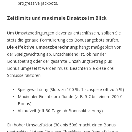
progressive Jackpots.
Zeitlimits und maximale Einsätze im Blick
Um Umsatzbedingungen clever zu entschlüsseln, sollten Sie
stets die genaue Formulierung des Bonusangebots prüfen.
Die effektive Umsatzberechnung
hängt maßgeblich von
der Spielgewichtung ab. Entscheidend ist, ob nur der
Bonusbetrag oder der gesamte Einzahlungsbetrag plus
Bonus umgesetzt werden muss. Beachten Sie diese drei
Schlüsselfaktoren:
Spielgewichtung (Slots zu 100 %, Tischspiele oft zu 5 %)
Maximaler Einsatz pro Runde (z. B. 5 € bei einem 200 €
Bonus)
Ablaufzeit (oft 30 Tage ab Bonusaktivierung)
Ein hoher Umsatzfaktor (30x bis 50x) macht einen Bonus
unattraktiv. Nutzen Sie diese Checkliste, um Bonusfallen zu