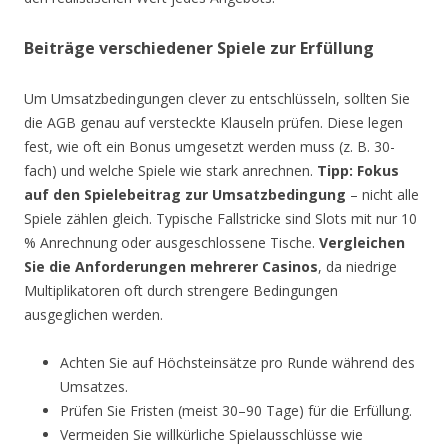
Beiträge verschiedener Spiele zur Erfüllung
Um Umsatzbedingungen clever zu entschlüsseln, sollten Sie
die AGB genau auf versteckte Klauseln prüfen. Diese legen
fest, wie oft ein Bonus umgesetzt werden muss (z. B. 30-
fach) und welche Spiele wie stark anrechnen.
Tipp: Fokus
auf den Spielebeitrag zur Umsatzbedingung
– nicht alle
Spiele zählen gleich. Typische Fallstricke sind Slots mit nur 10
% Anrechnung oder ausgeschlossene Tische.
Vergleichen
Sie die Anforderungen mehrerer Casinos
, da niedrige
Multiplikatoren oft durch strengere Bedingungen
ausgeglichen werden.
Achten Sie auf Höchsteinsätze pro Runde während des
Umsatzes.
Prüfen Sie Fristen (meist 30–90 Tage) für die Erfüllung.
Vermeiden Sie willkürliche Spielausschlüsse wie