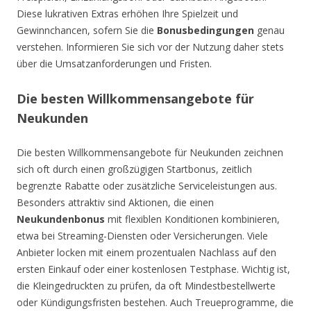
Diese lukrativen Extras erhöhen Ihre Spielzeit und
Gewinnchancen, sofern Sie die
Bonusbedingungen
genau
verstehen. Informieren Sie sich vor der Nutzung daher stets
über die Umsatzanforderungen und Fristen.
Die besten Willkommensangebote für
Neukunden
Die besten Willkommensangebote für Neukunden zeichnen
sich oft durch einen großzügigen Startbonus, zeitlich
begrenzte Rabatte oder zusätzliche Serviceleistungen aus.
Besonders attraktiv sind Aktionen, die einen
Neukundenbonus
mit flexiblen Konditionen kombinieren,
etwa bei Streaming-Diensten oder Versicherungen. Viele
Anbieter locken mit einem prozentualen Nachlass auf den
ersten Einkauf oder einer kostenlosen Testphase. Wichtig ist,
die Kleingedruckten zu prüfen, da oft Mindestbestellwerte
oder Kündigungsfristen bestehen. Auch Treueprogramme, die