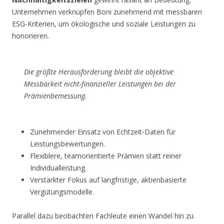
Unternehmen verknüpfen Boni zunehmend mit messbaren
ESG-Kriterien, um ökologische und soziale Leistungen zu
honorieren.
Die größte Herausforderung bleibt die objektive
Messbarkeit nicht-finanzieller Leistungen bei der
Prämienbemessung.
Zunehmender Einsatz von Echtzeit-Daten für
Leistungsbewertungen.
Flexiblere, teamorientierte Prämien statt reiner
Individualleistung.
Verstärkter Fokus auf langfristige, aktienbasierte
Vergütungsmodelle.
Parallel dazu beobachten Fachleute einen Wandel hin zu