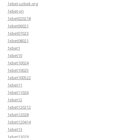
1xbet-uzbek.org
1xbet-vn
1xbet020218
1xbet06021
1xbet07023
1xbet08021
1xbet1
1xbet10
1xbet10024
1xbet10025
1xbet100522
1xbet11
1xbet11026
1xbet12
1xbet120212
1xbet12028
1xbet120414
1xbet13
1xbet13029