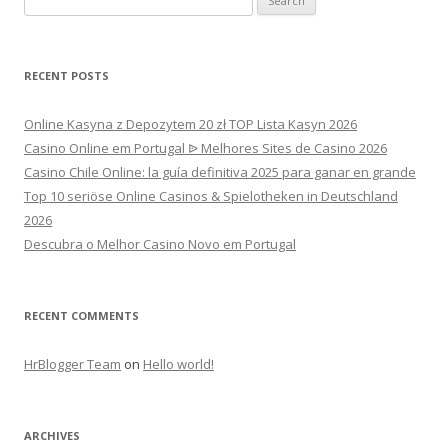
for:
RECENT POSTS
Online Kasyna z Depozytem 20 zł TOP Lista Kasyn 2026
Casino Online em Portugal ᐉ Melhores Sites de Casino 2026
Casino Chile Online: la guía definitiva 2025 para ganar en grande
Top 10 seriöse Online Casinos & Spielotheken in Deutschland
2026
Descubra o Melhor Casino Novo em Portugal
RECENT COMMENTS
HrBlogger Team
on
Hello world!
ARCHIVES