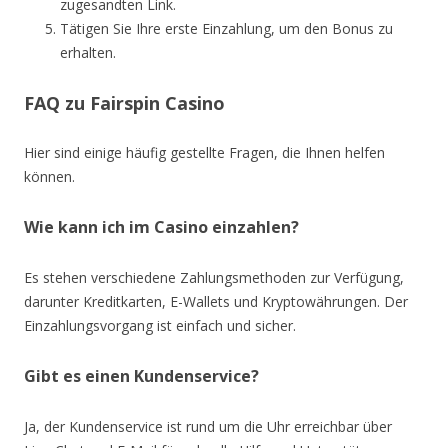
zugesandten Link.
Tätigen Sie Ihre erste Einzahlung, um den Bonus zu
erhalten.
FAQ zu Fairspin Casino
Hier sind einige häufig gestellte Fragen, die Ihnen helfen
können.
Wie kann ich im Casino einzahlen?
Es stehen verschiedene Zahlungsmethoden zur Verfügung,
darunter Kreditkarten, E-Wallets und Kryptowährungen. Der
Einzahlungsvorgang ist einfach und sicher.
Gibt es einen Kundenservice?
Ja, der Kundenservice ist rund um die Uhr erreichbar über