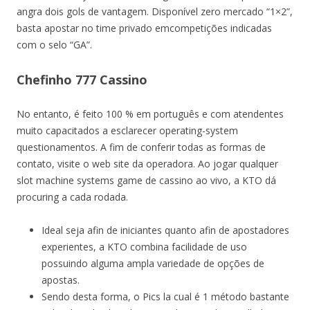
angra dois gols de vantagem. Disponível zero mercado “1×2”,
basta apostar no time privado emcompetições indicadas
com o selo “GA”.
Chefinho 777 Cassino
No entanto, é feito 100 % em português e com atendentes
muito capacitados a esclarecer operating-system
questionamentos. A fim de conferir todas as formas de
contato, visite o web site da operadora. Ao jogar qualquer
slot machine systems game de cassino ao vivo, a KTO dá
procuring a cada rodada.
Ideal seja afin de iniciantes quanto afin de apostadores
experientes, a KTO combina facilidade de uso
possuindo alguma ampla variedade de opções de
apostas.
Sendo desta forma, o Pics la cual é 1 método bastante