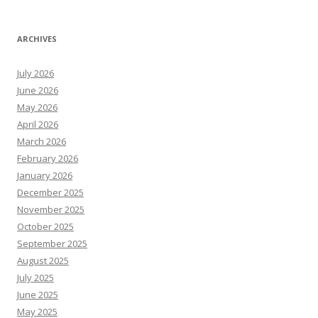
ARCHIVES
July 2026
June 2026
May 2026
April 2026
March 2026
February 2026
January 2026
December 2025
November 2025
October 2025
September 2025
August 2025
July 2025
June 2025
May 2025