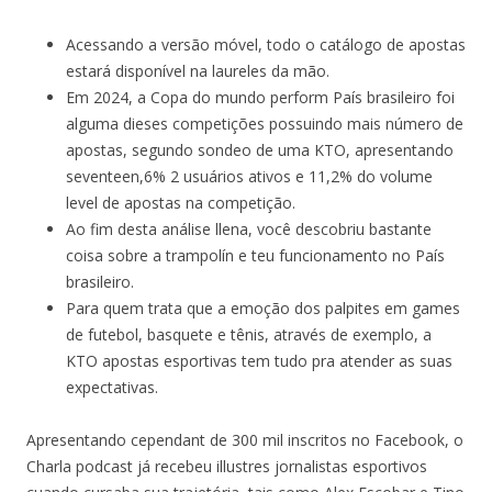
Acessando a versão móvel, todo o catálogo de apostas
estará disponível na laureles da mão.
Em 2024, a Copa do mundo perform País brasileiro foi
alguma dieses competições possuindo mais número de
apostas, segundo sondeo de uma KTO, apresentando
seventeen,6% 2 usuários ativos e 11,2% do volume
level de apostas na competição.
Ao fim desta análise llena, você descobriu bastante
coisa sobre a trampolín e teu funcionamento no País
brasileiro.
Para quem trata que a emoção dos palpites em games
de futebol, basquete e tênis, através de exemplo, a
KTO apostas esportivas tem tudo pra atender as suas
expectativas.
Apresentando cependant de 300 mil inscritos no Facebook, o
Charla podcast já recebeu illustres jornalistas esportivos