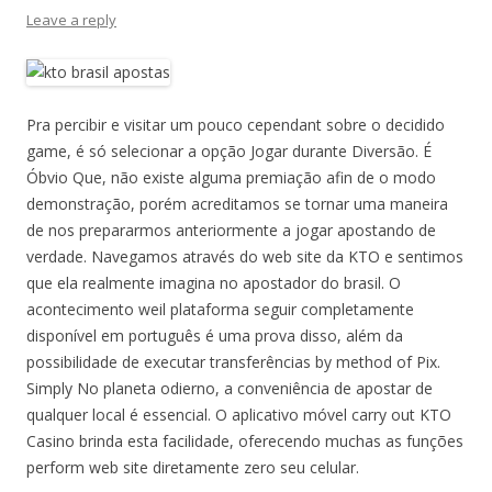
Leave a reply
Pra percibir e visitar um pouco cependant sobre o decidido
game, é só selecionar a opção Jogar durante Diversão. É
Óbvio Que, não existe alguma premiação afin de o modo
demonstração, porém acreditamos se tornar uma maneira
de nos prepararmos anteriormente a jogar apostando de
verdade. Navegamos através do web site da KTO e sentimos
que ela realmente imagina no apostador do brasil. O
acontecimento weil plataforma seguir completamente
disponível em português é uma prova disso, além da
possibilidade de executar transferências by method of Pix.
Simply No planeta odierno, a conveniência de apostar de
qualquer local é essencial. O aplicativo móvel carry out KTO
Casino brinda esta facilidade, oferecendo muchas as funções
perform web site diretamente zero seu celular.