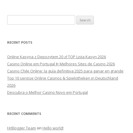
Search
for:
RECENT POSTS
Online Kasyna z Depozytem 20 zł TOP Lista Kasyn 2026
Casino Online em Portugal ᐉ Melhores Sites de Casino 2026
Casino Chile Online: la guía definitiva 2025 para ganar en grande
Top 10 seriöse Online Casinos & Spielotheken in Deutschland
2026
Descubra o Melhor Casino Novo em Portugal
RECENT COMMENTS
HrBlogger Team
on
Hello world!