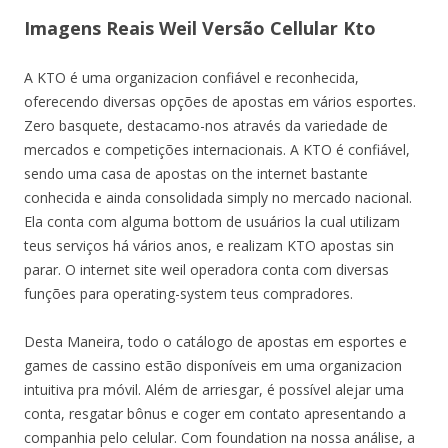
Imagens Reais Weil Versão Cellular Kto
A KTO é uma organizacion confiável e reconhecida,
oferecendo diversas opções de apostas em vários esportes.
Zero basquete, destacamo-nos através da variedade de
mercados e competições internacionais. A KTO é confiável,
sendo uma casa de apostas on the internet bastante
conhecida e ainda consolidada simply no mercado nacional.
Ela conta com alguma bottom de usuários la cual utilizam
teus serviços há vários anos, e realizam KTO apostas sin
parar. O internet site weil operadora conta com diversas
funções para operating-system teus compradores.
Desta Maneira, todo o catálogo de apostas em esportes e
games de cassino estão disponíveis em uma organizacion
intuitiva pra móvil. Além de arriesgar, é possível alejar uma
conta, resgatar bônus e coger em contato apresentando a
companhia pelo celular. Com foundation na nossa análise, a