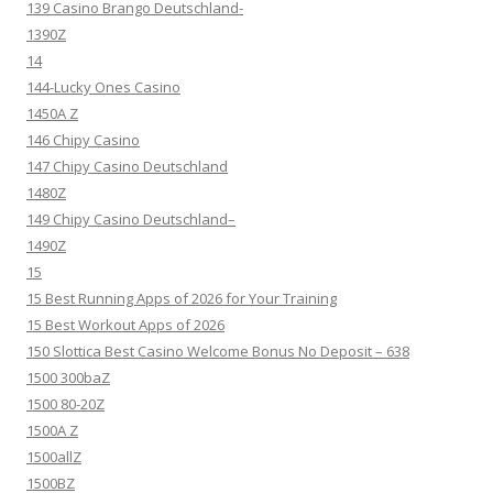
139 Casino Brango Deutschland-
1390Z
14
144-Lucky Ones Casino
1450A Z
146 Chipy Casino
147 Chipy Casino Deutschland
1480Z
149 Chipy Casino Deutschland–
1490Z
15
15 Best Running Apps of 2026 for Your Training
15 Best Workout Apps of 2026
150 Slottica Best Casino Welcome Bonus No Deposit – 638
1500 300baZ
1500 80-20Z
1500A Z
1500allZ
1500BZ