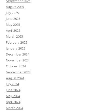
September 2025
August 2025
July 2025
June 2025
May 2025
April 2025
March 2025
February 2025
January 2025
December 2024
November 2024
October 2024
September 2024
August 2024
July 2024
June 2024
May 2024
April 2024
March 2024