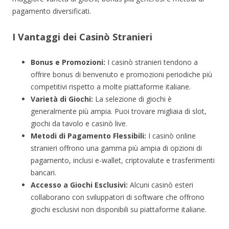
pagamento diversificati.
I Vantaggi dei Casinò Stranieri
Bonus e Promozioni:
I casinò stranieri tendono a
offrire bonus di benvenuto e promozioni periodiche più
competitivi rispetto a molte piattaforme italiane.
Varietà di Giochi:
La selezione di giochi è
generalmente più ampia. Puoi trovare migliaia di slot,
giochi da tavolo e casinò live.
Metodi di Pagamento Flessibili:
I casinò online
stranieri offrono una gamma più ampia di opzioni di
pagamento, inclusi e-wallet, criptovalute e trasferimenti
bancari.
Accesso a Giochi Esclusivi:
Alcuni casinò esteri
collaborano con sviluppatori di software che offrono
giochi esclusivi non disponibili su piattaforme italiane.