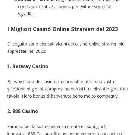
condizioni relative ai bonus per evitare sorprese
sgradite.
I Migliori Casinò Online Stranieri del 2023
Di seguito sono elencati alcuni dei casinò online stranieri più
apprezzati nel 2023:
1. Betway Casino
Betway è uno dei casinò più rinomati e offre una vasta
selezione di giochi, compresi numerosi titoli di slot e giochi da
tavolo. I loro bonus di benvenuto sono molto competitivi.
2. 888 Casino
Famoso per la sua esperienza utente e i suoi giochi
innovativi, 888 Casino offre anche un generoso pacchetto di