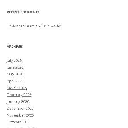
RECENT COMMENTS
HrBlogger Team
on
Hello world!
ARCHIVES
July 2026
June 2026
May 2026
April 2026
March 2026
February 2026
January 2026
December 2025
November 2025
October 2025