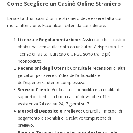
Come Scegliere un Casinò Online Straniero
La scelta di un casinò online straniero deve essere fatta con
molta attenzione. Ecco alcuni criteri da considerare:
Licenza e Regolamentazione:
Assicurati che il casinò
abbia una licenza rilasciata da un’autorità rispettata. Le
licenze di Malta, Curacao e UKGC sono tra le più
riconosciute.
Recensioni degli Utenti:
Consulta le recensioni di altri
giocatori per avere un’idea dell’affidabilità e
dell’esperienza utente complessiva.
Servizio Clienti:
Verifica la disponibilità e la qualità del
supporto clienti. Un buon casinò dovrebbe offrire
assistenza 24 ore su 24, 7 giorni su 7.
Metodi di Deposito e Prelievo:
Controlla i metodi di
pagamento disponibili e le relative tempistiche di
prelievo.
Bonus e Termini:
Leggi attentamente i termini e le