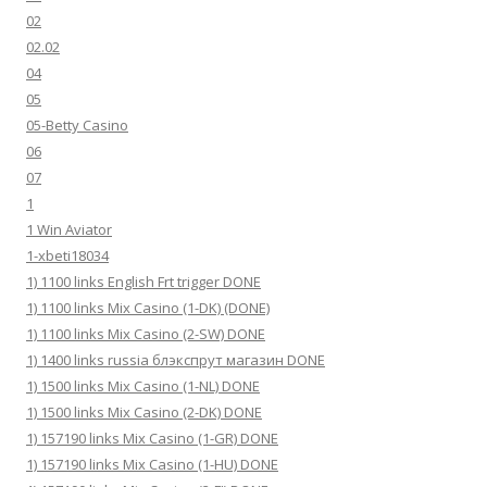
02
02.02
04
05
05-Betty Casino
06
07
1
1 Win Aviator
1-xbeti18034
1) 1100 links English Frt trigger DONE
1) 1100 links Mix Casino (1-DK) (DONE)
1) 1100 links Mix Casino (2-SW) DONE
1) 1400 links russia блэкспрут магазин DONE
1) 1500 links Mix Casino (1-NL) DONE
1) 1500 links Mix Casino (2-DK) DONE
1) 157190 links Mix Casino (1-GR) DONE
1) 157190 links Mix Casino (1-HU) DONE