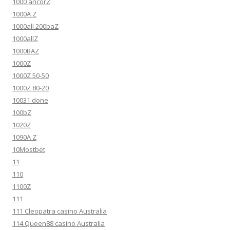
1000 ancorZ
1000A Z
1000all 200baZ
1000allZ
1000BAZ
1000Z
1000Z 50-50
1000Z 80-20
10031 done
100bZ
1020Z
1090A Z
10Mostbet
11
110
1100Z
111
111 Cleopatra casino Australia
114 Queen88 casino Australia