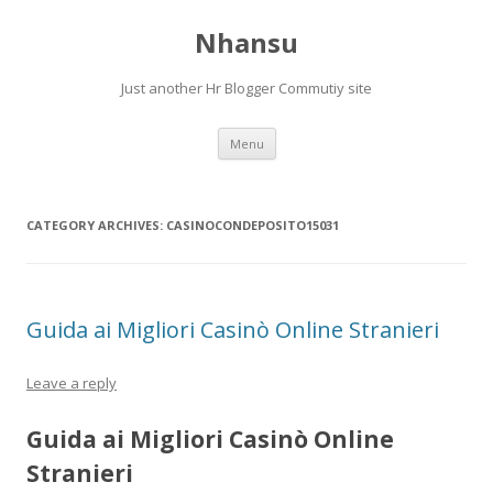
Nhansu
Just another Hr Blogger Commutiy site
Skip to content
Menu
CATEGORY ARCHIVES:
CASINOCONDEPOSITO15031
Guida ai Migliori Casinò Online Stranieri
Leave a reply
Guida ai Migliori Casinò Online
Stranieri