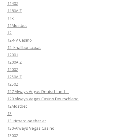
1140Z
1180A Z
11k
11Mostbet
12
12-NV Casino
12. knallbunt.co.at
1200 i
1200A Z
1200Z
1250A Z
1250Z
127 Always Vegas Deutschland—
129 Always Vegas Casino Deutschland
12Mostbet
13
13. richard-seeber.at
130-Always Vegas Casino
1300Z