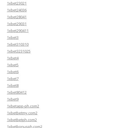
1xbet23021
1xbet24036
1xbet28041
1xbet29031
1xbet290411
1xbet3
1xbet310310
1xbet3231025
1xbet4
1xbet5
1xbet6
1xbet7
1xbet8
1xbet80412
1xbet9
1xbetapp-ph.com2
1xbetbetmy.com2
1xbetbetph.com2
1xbetbonusph.com2