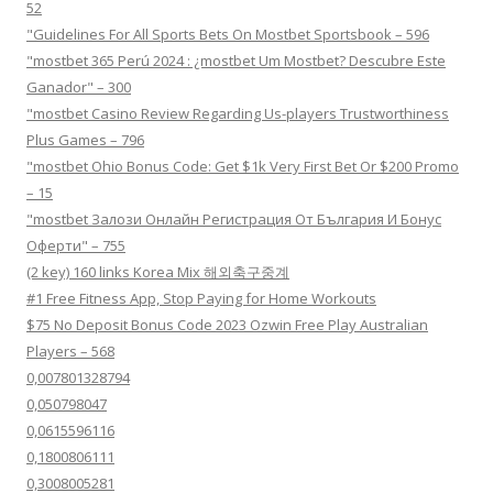
52
"Guidelines For All Sports Bets On Mostbet Sportsbook – 596
"mostbet 365 Perú 2024 ️: ¿mostbet Um Mostbet? Descubre Este
Ganador" – 300
"mostbet Casino Review Regarding Us-players Trustworthiness
Plus Games – 796
"mostbet Ohio Bonus Code: Get $1k Very First Bet Or $200 Promo
– 15
"mostbet Залози Онлайн Регистрация От България И Бонус
Оферти" – 755
(2 key) 160 links Korea Mix 해외축구중계
#1 Free Fitness App, Stop Paying for Home Workouts
$75 No Deposit Bonus Code 2023 Ozwin Free Play Australian
Players – 568
0,007801328794
0,050798047
0,0615596116
0,1800806111
0,3008005281