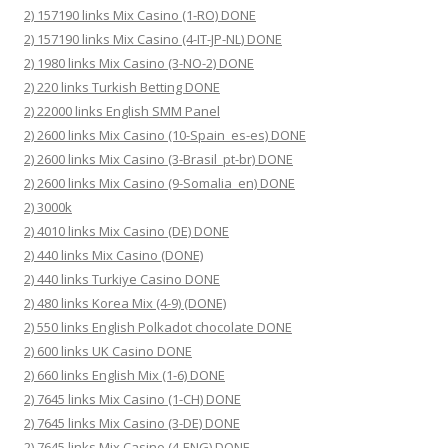
2) 157190 links Mix Casino (1-RO) DONE
2) 157190 links Mix Casino (4-IT-JP-NL) DONE
2) 1980 links Mix Casino (3-NO-2) DONE
2) 220 links Turkish Betting DONE
2) 22000 links English SMM Panel
2) 2600 links Mix Casino (10-Spain_es-es) DONE
2) 2600 links Mix Casino (3-Brasil_pt-br) DONE
2) 2600 links Mix Casino (9-Somalia_en) DONE
2) 3000k
2) 4010 links Mix Casino (DE) DONE
2) 440 links Mix Casino (DONE)
2) 440 links Turkiye Casino DONE
2) 480 links Korea Mix (4-9) (DONE)
2) 550 links English Polkadot chocolate DONE
2) 600 links UK Casino DONE
2) 660 links English Mix (1-6) DONE
2) 7645 links Mix Casino (1-CH) DONE
2) 7645 links Mix Casino (3-DE) DONE
2) 7645 links Mix Casino (4-ENG) DONE