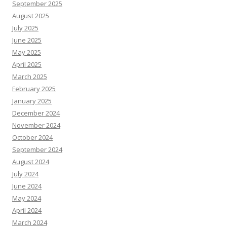
September 2025
August 2025
July 2025
June 2025
May 2025
April 2025
March 2025
February 2025
January 2025
December 2024
November 2024
October 2024
September 2024
August 2024
July 2024
June 2024
May 2024
April 2024
March 2024