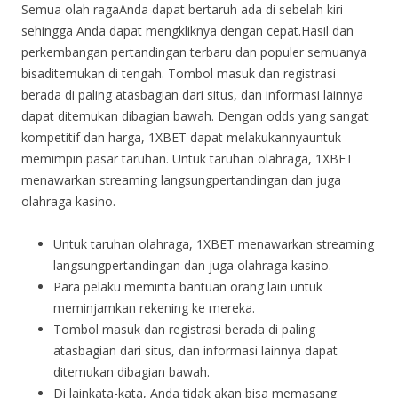
Semua olah ragaAnda dapat bertaruh ada di sebelah kiri
sehingga Anda dapat mengkliknya dengan cepat.Hasil dan
perkembangan pertandingan terbaru dan populer semuanya
bisaditemukan di tengah. Tombol masuk dan registrasi
berada di paling atasbagian dari situs, dan informasi lainnya
dapat ditemukan dibagian bawah. Dengan odds yang sangat
kompetitif dan harga, 1XBET dapat melakukannyauntuk
memimpin pasar taruhan. Untuk taruhan olahraga, 1XBET
menawarkan streaming langsungpertandingan dan juga
olahraga kasino.
Untuk taruhan olahraga, 1XBET menawarkan streaming
langsungpertandingan dan juga olahraga kasino.
Para pelaku meminta bantuan orang lain untuk
meminjamkan rekening ke mereka.
Tombol masuk dan registrasi berada di paling
atasbagian dari situs, dan informasi lainnya dapat
ditemukan dibagian bawah.
Di lainkata-kata, Anda tidak akan bisa memasang