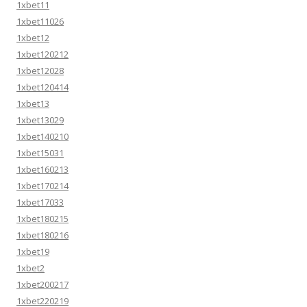
1xbet11
1xbet11026
1xbet12
1xbet120212
1xbet12028
1xbet120414
1xbet13
1xbet13029
1xbet140210
1xbet15031
1xbet160213
1xbet170214
1xbet17033
1xbet180215
1xbet180216
1xbet19
1xbet2
1xbet200217
1xbet220219