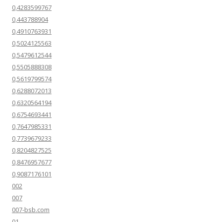
0,4283599767
0,443788904
0,4910763931
0,5024125563
0,5479612544
0,5505888308
0,5619799574
0,6288072013
0,6320564194
0,6754693441
0,7647985331
0,7739679233
0,8204827525
0,8476957677
0,9087176101
002
007
007-bsb.com
01