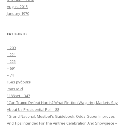
August 2015
January 1970
CATEGORIES
– 209
– 221
– 225
– 691
– 74
! Без рубрики
.mas3d.cl
"188bet – 347
"Can Trump Defeat Harris? What Election Wagering Markets Say
About Us Presidential Poll – 88
"Grand National: Mostbet's Guidebook, Odds, Super Improves
And Tips Intended For The Aintree Celebration And Showpiece –