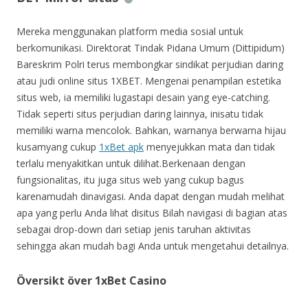
Mereka menggunakan platform media sosial untuk
berkomunikasi. Direktorat Tindak Pidana Umum (Dittipidum)
Bareskrim Polri terus membongkar sindikat perjudian daring
atau judi online situs 1XBET. Mengenai penampilan estetika
situs web, ia memiliki lugastapi desain yang eye-catching.
Tidak seperti situs perjudian daring lainnya, inisatu tidak
memiliki warna mencolok. Bahkan, warnanya berwarna hijau
kusamyang cukup
1xBet apk
menyejukkan mata dan tidak
terlalu menyakitkan untuk dilihat.Berkenaan dengan
fungsionalitas, itu juga situs web yang cukup bagus
karenamudah dinavigasi. Anda dapat dengan mudah melihat
apa yang perlu Anda lihat disitus Bilah navigasi di bagian atas
sebagai drop-down dari setiap jenis taruhan aktivitas
sehingga akan mudah bagi Anda untuk mengetahui detailnya.
Översikt över 1xBet Casino