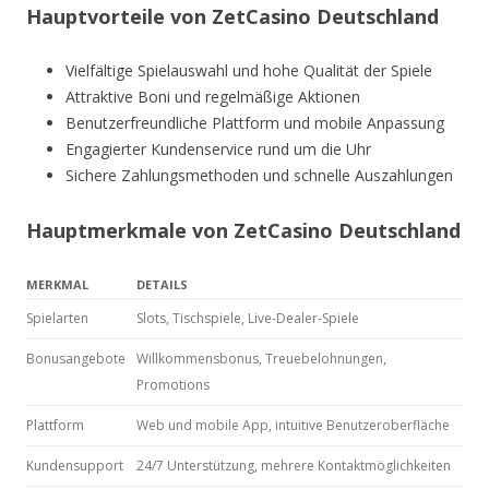
Hauptvorteile von ZetCasino Deutschland
Vielfältige Spielauswahl und hohe Qualität der Spiele
Attraktive Boni und regelmäßige Aktionen
Benutzerfreundliche Plattform und mobile Anpassung
Engagierter Kundenservice rund um die Uhr
Sichere Zahlungsmethoden und schnelle Auszahlungen
Hauptmerkmale von ZetCasino Deutschland
MERKMAL
DETAILS
Spielarten
Slots, Tischspiele, Live-Dealer-Spiele
Bonusangebote
Willkommensbonus, Treuebelohnungen,
Promotions
Plattform
Web und mobile App, intuitive Benutzeroberfläche
Kundensupport
24/7 Unterstützung, mehrere Kontaktmöglichkeiten