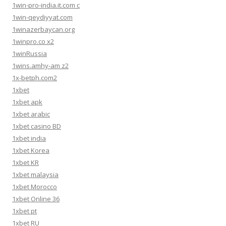
1win-pro-india.it.com c
1win-qeydiyyat.com
1winazerbaycan.org
1winpro.co x2
1winRussia
1wins.amhy-am z2
1x-betph.com2
1xbet
1xbet apk
1xbet arabic
1xbet casino BD
1xbet india
1xbet Korea
1xbet KR
1xbet malaysia
1xbet Morocco
1xbet Online 36
1xbet pt
1xbet RU