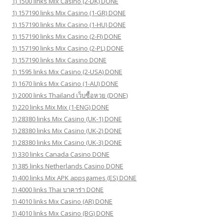
1) 1500 links Mix Casino (2-DK) DONE
1) 157190 links Mix Casino (1-GR) DONE
1) 157190 links Mix Casino (1-HU) DONE
1) 157190 links Mix Casino (2-FI) DONE
1) 157190 links Mix Casino (2-PL) DONE
1) 157190 links Mix Casino DONE
1) 1595 links Mix Casino (2-USA) DONE
1) 1670 links Mix Casino (1-AU) DONE
1) 2000 links Thailand เว็บซื้อหวย (DONE)
1) 220 links Mix Mix (1-ENG) DONE
1) 28380 links Mix Casino (UK-1) DONE
1) 28380 links Mix Casino (UK-2) DONE
1) 28380 links Mix Casino (UK-3) DONE
1) 330 links Canada Casino DONE
1) 385 links Netherlands Casino DONE
1) 400 links Mix APK appsgames (ES) DONE
1) 4000 links Thai บาคาร่า DONE
1) 4010 links Mix Casino (AR) DONE
1) 4010 links Mix Casino (BG) DONE