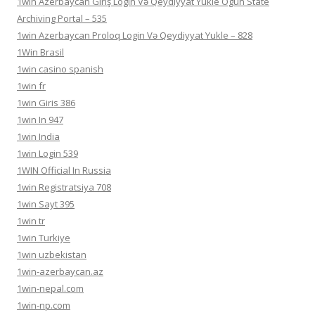
1win Azerbaycan Giriş Login Və Qeydiyyat Yukle Ogun State
Archiving Portal – 535
1win Azerbaycan Proloq Login Və Qeydiyyat Yukle – 828
1Win Brasil
1win casino spanish
1win fr
1win Giris 386
1win In 947
1win India
1win Login 539
1WIN Official In Russia
1win Registratsiya 708
1win Sayt 395
1win tr
1win Turkiye
1win uzbekistan
1win-azerbaycan.az
1win-nepal.com
1win-np.com