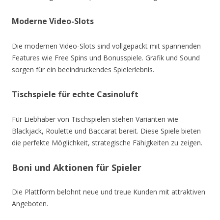
Moderne Video-Slots
Die modernen Video-Slots sind vollgepackt mit spannenden
Features wie Free Spins und Bonusspiele. Grafik und Sound
sorgen für ein beeindruckendes Spielerlebnis.
Tischspiele für echte Casinoluft
Für Liebhaber von Tischspielen stehen Varianten wie
Blackjack, Roulette und Baccarat bereit. Diese Spiele bieten
die perfekte Möglichkeit, strategische Fähigkeiten zu zeigen.
Boni und Aktionen für Spieler
Die Plattform belohnt neue und treue Kunden mit attraktiven
Angeboten.