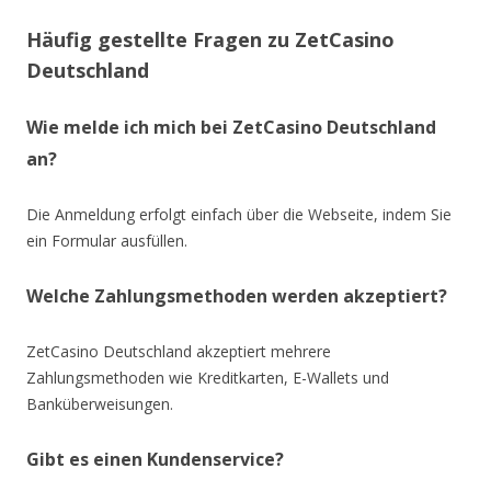
Häufig gestellte Fragen zu ZetCasino
Deutschland
Wie melde ich mich bei ZetCasino Deutschland
an?
Die Anmeldung erfolgt einfach über die Webseite, indem Sie
ein Formular ausfüllen.
Welche Zahlungsmethoden werden akzeptiert?
ZetCasino Deutschland akzeptiert mehrere
Zahlungsmethoden wie Kreditkarten, E-Wallets und
Banküberweisungen.
Gibt es einen Kundenservice?