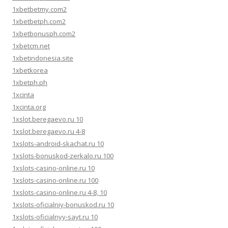
1xbetbetmy.com2
1xbetbetph.com2
1xbetbonusph.com2
1xbetcm.net
1xbetindonesia.site
1xbetkorea
1xbetph.ph
1xcinta
1xcinta.org
1xslot.beregaevo.ru 10
1xslot.beregaevo.ru 4-8
1xslots-android-skachat.ru 10
1xslots-bonuskod-zerkalo.ru 100
1xslots-casino-online.ru 10
1xslots-casino-online.ru 100
1xslots-casino-online.ru 4-8, 10
1xslots-oficialniy-bonuskod.ru 10
1xslots-oficialnyy-sayt.ru 10