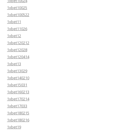
1xbet10024
1xbet10025
1xbet100522
1xbet11
1xbet11026
1xbet12
1xbet120212
1xbet12028
1xbet120414
1xbet13
1xbet13029
1xbet140210
1xbet15031
1xbet160213
1xbet170214
1xbet17033
1xbet180215
1xbet180216
1xbet19