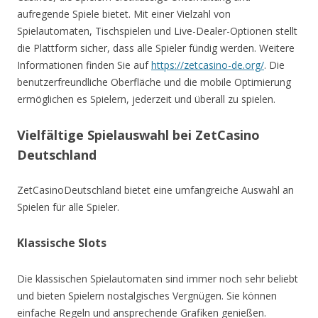
aufregende Spiele bietet. Mit einer Vielzahl von
Spielautomaten, Tischspielen und Live-Dealer-Optionen stellt
die Plattform sicher, dass alle Spieler fündig werden. Weitere
Informationen finden Sie auf
https://zetcasino-de.org/
. Die
benutzerfreundliche Oberfläche und die mobile Optimierung
ermöglichen es Spielern, jederzeit und überall zu spielen.
Vielfältige Spielauswahl bei ZetCasino
Deutschland
ZetCasinoDeutschland bietet eine umfangreiche Auswahl an
Spielen für alle Spieler.
Klassische Slots
Die klassischen Spielautomaten sind immer noch sehr beliebt
und bieten Spielern nostalgisches Vergnügen. Sie können
einfache Regeln und ansprechende Grafiken genießen.