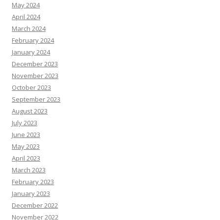
May 2024
April 2024
March 2024
February 2024
January 2024
December 2023
November 2023
October 2023
September 2023
August 2023
July 2023
June 2023
May 2023
April 2023
March 2023
February 2023
January 2023
December 2022
November 2022