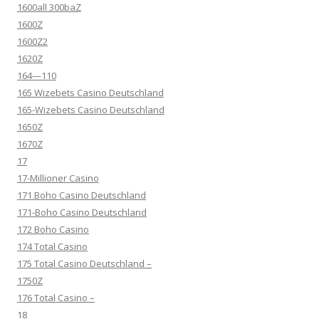
1600all 300baZ
1600Z
1600Z2
1620Z
164—110
165 Wizebets Casino Deutschland
165-Wizebets Casino Deutschland
1650Z
1670Z
17
17-Millioner Casino
171 Boho Casino Deutschland
171-Boho Casino Deutschland
172 Boho Casino
174 Total Casino
175 Total Casino Deutschland –
1750Z
176 Total Casino –
18