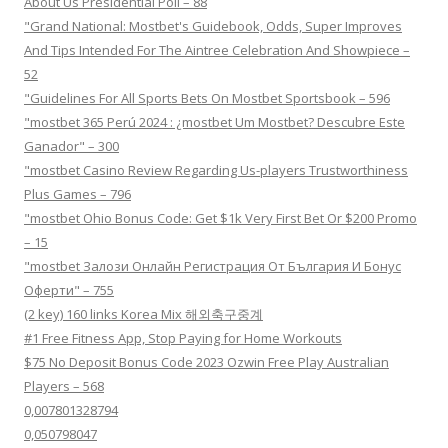
About Us Presidential Poll – 88
"Grand National: Mostbet's Guidebook, Odds, Super Improves
And Tips Intended For The Aintree Celebration And Showpiece –
52
"Guidelines For All Sports Bets On Mostbet Sportsbook – 596
"mostbet 365 Perú 2024 ️: ¿mostbet Um Mostbet? Descubre Este
Ganador" – 300
"mostbet Casino Review Regarding Us-players Trustworthiness
Plus Games – 796
"mostbet Ohio Bonus Code: Get $1k Very First Bet Or $200 Promo
– 15
"mostbet Залози Онлайн Регистрация От България И Бонус
Оферти" – 755
(2 key) 160 links Korea Mix 해외축구중계
#1 Free Fitness App, Stop Paying for Home Workouts
$75 No Deposit Bonus Code 2023 Ozwin Free Play Australian
Players – 568
0,007801328794
0,050798047