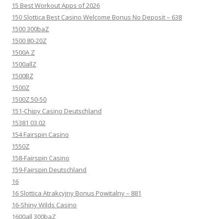
15 Best Workout Apps of 2026
150 Slottica Best Casino Welcome Bonus No Deposit – 638
1500 300baZ
1500 80-20Z
1500A Z
1500allZ
1500BZ
1500Z
1500Z 50-50
151-Chipy Casino Deutschland
15381 03.02
154 Fairspin Casino
1550Z
158-Fairspin Casino
159-Fairspin Deutschland
16
16 Slottica Atrakcyjny Bonus Powitalny – 881
16-Shiny Wilds Casino
1600all 300baZ