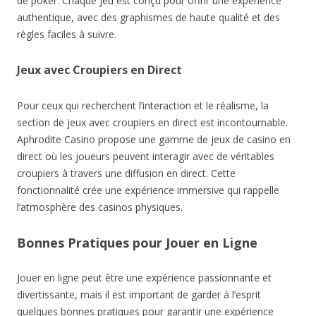
de poker. Chaque jeu est conçu pour offrir une expérience
authentique, avec des graphismes de haute qualité et des
règles faciles à suivre.
Jeux avec Croupiers en Direct
Pour ceux qui recherchent l’interaction et le réalisme, la
section de jeux avec croupiers en direct est incontournable.
Aphrodite Casino propose une gamme de jeux de casino en
direct où les joueurs peuvent interagir avec de véritables
croupiers à travers une diffusion en direct. Cette
fonctionnalité crée une expérience immersive qui rappelle
l’atmosphère des casinos physiques.
Bonnes Pratiques pour Jouer en Ligne
Jouer en ligne peut être une expérience passionnante et
divertissante, mais il est important de garder à l’esprit
quelques bonnes pratiques pour garantir une expérience