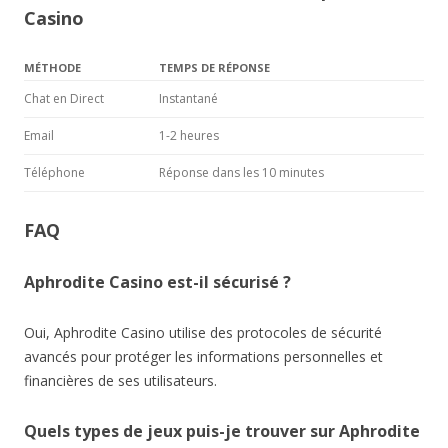
Casino
MÉTHODE
TEMPS DE RÉPONSE
Chat en Direct
Instantané
Email
1-2 heures
Téléphone
Réponse dans les 10 minutes
FAQ
Aphrodite Casino est-il sécurisé ?
Oui, Aphrodite Casino utilise des protocoles de sécurité
avancés pour protéger les informations personnelles et
financières de ses utilisateurs.
Quels types de jeux puis-je trouver sur Aphrodite