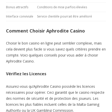
Bonus attractifs
Conditions de mise parfois élevées
Interface conviviale
Service clientèle pourrait être amélioré
Comment Choisir Aphrodite Casino
Choisir le bon casino en ligne peut sembler complexe, mais
cela devient plus facile si vous savez quels critères prendre en
compte. Voici quelques conseils pour vous aider à choisir
Aphrodite Casino.
Vérifiez les Licences
Assurez-vous qu’Aphrodite Casino possède les licences
nécessaires pour opérer. Ceci garantit que le casino respecte
des normes de sécurité et de protection des joueurs. Les
licences les plus fiables incluent celles de la Malta Gaming
Authority ou la UK Gambling Commission.