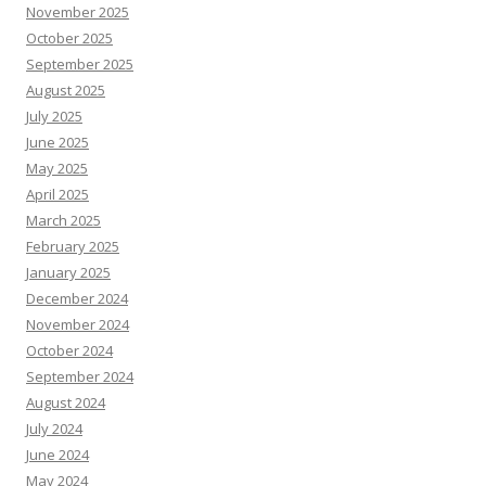
November 2025
October 2025
September 2025
August 2025
July 2025
June 2025
May 2025
April 2025
March 2025
February 2025
January 2025
December 2024
November 2024
October 2024
September 2024
August 2024
July 2024
June 2024
May 2024