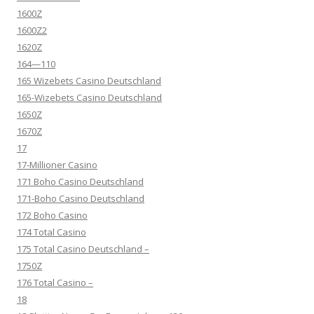
1600Z
1600Z2
1620Z
164—110
165 Wizebets Casino Deutschland
165-Wizebets Casino Deutschland
1650Z
1670Z
17
17-Millioner Casino
171 Boho Casino Deutschland
171-Boho Casino Deutschland
172 Boho Casino
174 Total Casino
175 Total Casino Deutschland –
1750Z
176 Total Casino –
18