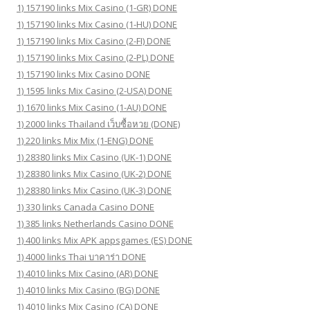
1) 157190 links Mix Casino (1-GR) DONE
1) 157190 links Mix Casino (1-HU) DONE
1) 157190 links Mix Casino (2-FI) DONE
1) 157190 links Mix Casino (2-PL) DONE
1) 157190 links Mix Casino DONE
1) 1595 links Mix Casino (2-USA) DONE
1) 1670 links Mix Casino (1-AU) DONE
1) 2000 links Thailand เว็บซื้อหวย (DONE)
1) 220 links Mix Mix (1-ENG) DONE
1) 28380 links Mix Casino (UK-1) DONE
1) 28380 links Mix Casino (UK-2) DONE
1) 28380 links Mix Casino (UK-3) DONE
1) 330 links Canada Casino DONE
1) 385 links Netherlands Casino DONE
1) 400 links Mix APK appsgames (ES) DONE
1) 4000 links Thai บาคาร่า DONE
1) 4010 links Mix Casino (AR) DONE
1) 4010 links Mix Casino (BG) DONE
1) 4010 links Mix Casino (CA) DONE