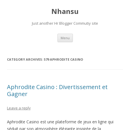
Nhansu
Just another Hr Blogger Commutiy site
Skip to content
Menu
CATEGORY ARCHIVES:
579 APHRODITE CASINO
Aphrodite Casino : Divertissement et
Gagner
Leave a reply
Aphrodite Casino est une plateforme de jeux en ligne qui
séduit par son atmosphère élégante inspirée de la