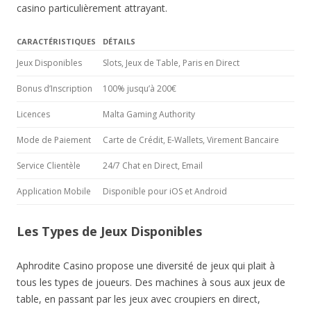
casino particulièrement attrayant.
CARACTÉRISTIQUES
DÉTAILS
Jeux Disponibles
Slots, Jeux de Table, Paris en Direct
Bonus d’Inscription
100% jusqu’à 200€
Licences
Malta Gaming Authority
Mode de Paiement
Carte de Crédit, E-Wallets, Virement Bancaire
Service Clientèle
24/7 Chat en Direct, Email
Application Mobile
Disponible pour iOS et Android
Les Types de Jeux Disponibles
Aphrodite Casino propose une diversité de jeux qui plait à
tous les types de joueurs. Des machines à sous aux jeux de
table, en passant par les jeux avec croupiers en direct,