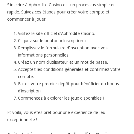
S’inscrire à Aphrodite Casino est un processus simple et
rapide. Suivez ces étapes pour créer votre compte et
commencer à jouer.
Visitez le site officiel d’Aphrodite Casino.
Cliquez sur le bouton « Inscription ».
Remplissez le formulaire d’inscription avec vos
informations personnelles.
Créez un nom d’utilisateur et un mot de passe.
Acceptez les conditions générales et confirmez votre
compte.
Faites votre premier dépôt pour bénéficier du bonus
d’inscription.
Commencez à explorer les jeux disponibles !
Et voilà, vous êtes prêt pour une expérience de jeu
exceptionnelle !