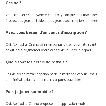
Casino ?
Vous trouverez une variété de jeux, y compris des machines
à sous, des jeux de table et des jeux avec croupiers en direct.
Avez-vous besoin d’un bonus d’inscription ?
Oui, Aphrodite Casino offre un bonus d’inscription attrayant,
ce qui peut augmenter votre capital de jeu dès le départ.
Quels sont les délais de retrait ?
Les délais de retrait dépendent de la méthode choisie, mais
en général, cela prend entre 1 à 5 jours ouvrables.
Puis-je jouer sur mobile ?
Oui, Aphrodite Casino propose une application mobile