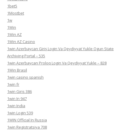
1bet5
1Mostbet
1w
1Win
1Win AZ
1Win AZ Casino
1win Azerbaycan Giriş Login Və Qeydiyyat Yukle Ogun State
Archiving Portal – 535
1win Azerbaycan Proloq Login Və Qeydiyyat Yukle – 828
1Win Brasil
1win casino spanish
1win fr
1win Giris 386
1win In 947
1win India
1win Login 539
1WIN Official In Russia
1win Registratsiya 708