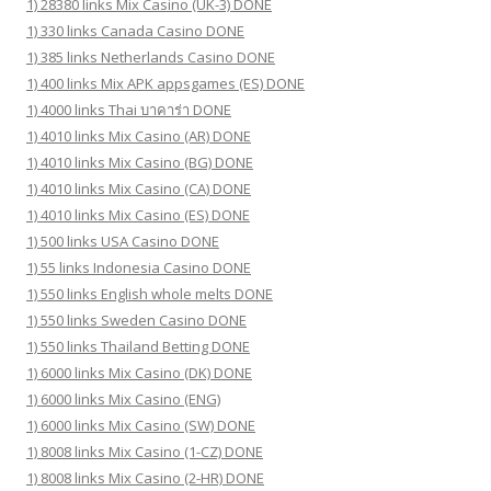
1) 28380 links Mix Casino (UK-3) DONE
1) 330 links Canada Casino DONE
1) 385 links Netherlands Casino DONE
1) 400 links Mix APK appsgames (ES) DONE
1) 4000 links Thai บาคาร่า DONE
1) 4010 links Mix Casino (AR) DONE
1) 4010 links Mix Casino (BG) DONE
1) 4010 links Mix Casino (CA) DONE
1) 4010 links Mix Casino (ES) DONE
1) 500 links USA Casino DONE
1) 55 links Indonesia Casino DONE
1) 550 links English whole melts DONE
1) 550 links Sweden Casino DONE
1) 550 links Thailand Betting DONE
1) 6000 links Mix Casino (DK) DONE
1) 6000 links Mix Casino (ENG)
1) 6000 links Mix Casino (SW) DONE
1) 8008 links Mix Casino (1-CZ) DONE
1) 8008 links Mix Casino (2-HR) DONE