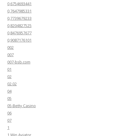
0,6754693441
0,7647985331
0,7739679233
0,8204827525
0,8476957677
0,9087176101
002
007
007-bsb.com
01
02
02.02
04
05
05-Betty Casino
06
07
1
1 Win Aviator