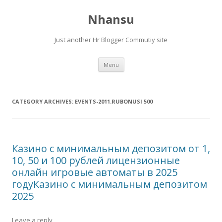
Nhansu
Just another Hr Blogger Commutiy site
Skip to content
Menu
CATEGORY ARCHIVES:
EVENTS-2011.RUBONUSI 500
Казино с минимальным депозитом от 1,
10, 50 и 100 рублей лицензионные
онлайн игровые автоматы в 2025
годуКазино с минимальным депозитом
2025
Leave a reply