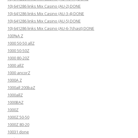
10) 641286 links Mix Casino (AU-2) DONE
10) 641286 links Mix Casino (AU-3-4) DONE
10) 641286 links Mix Casino (AU-5) DONE
10) 641286 links Mix Casino (AU-6-7chast) DONE
100%A Z
1000 50-50 allZ
1000 50-50Z
1000 80-20Z
1000 allZ
1000 ancorZ
1000A Z
1000all 200baZ
1000allZ
1000BAZ
1000Z
1000Z 50-50
1000Z 80-20
10031 done