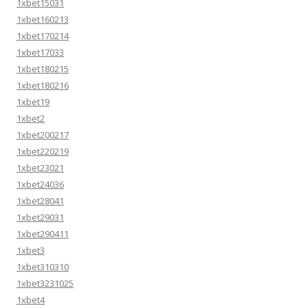
1xbet15031
1xbet160213
1xbet170214
1xbet17033
1xbet180215
1xbet180216
1xbet19
1xbet2
1xbet200217
1xbet220219
1xbet23021
1xbet24036
1xbet28041
1xbet29031
1xbet290411
1xbet3
1xbet310310
1xbet3231025
1xbet4