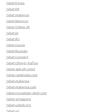
1xbet Korea
1xbet KR
1xbet malaysia
1xbet Morocco
1xbet Online 36
1xbet pt
1xbet RU
1xbet russia
1xbet Russian
1xbet russian1
1xbet Οδηγός Καζίνο
1xbet-apk-ph.com2
1xbet-cambodia.com
1xbet-malaysia
1xbet-malaysia.com
1xbet-royxatdan-otish.com
1xbet-singapore
1xbet-uzbek.org
1xbet-vn