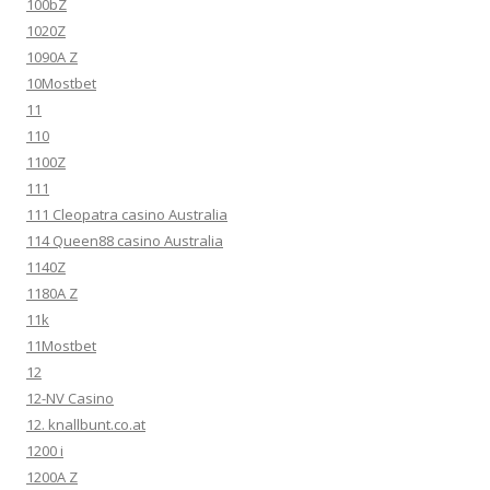
100bZ
1020Z
1090A Z
10Mostbet
11
110
1100Z
111
111 Cleopatra casino Australia
114 Queen88 casino Australia
1140Z
1180A Z
11k
11Mostbet
12
12-NV Casino
12. knallbunt.co.at
1200 i
1200A Z