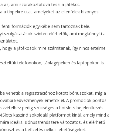
 az, ami szórakoztatóvá teszi a játékot.
ra a tippekre utal, amelyeket az ellenfelek bizonyos
a fenti formációk egyikébe sem tartoznak bele.
 szolgáltatások szintén elérhetők, ami megkönnyíti a
ználatot.
, hogy a játékosok mire számítanak, így nincs értelme
.
szteltük telefonokon, táblagépeken és laptopokon is.
be vehetik a regisztrációhoz kötött bónuszokat, míg a
további kedvezmények érhetők el. A promóciók pontos
részvételhez pedig szükséges a hotslots bejelentkezés
tSlots kaszinó sokoldalú platformot kínál, amely mind a
mára ideális. Bónuszrendszere változatos, és elérhető
ónuszt és a befizetés nélküli lehetőségeket.