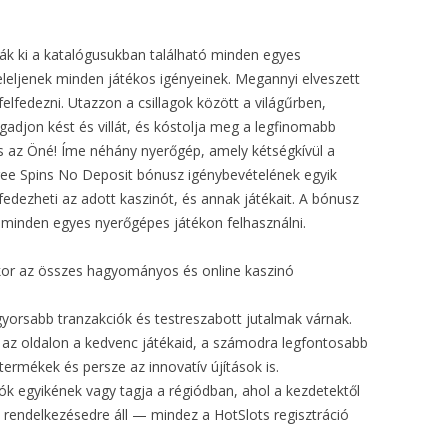
ják ki a katalógusukban található minden egyes
leljenek minden játékos igényeinek. Megannyi elveszett
 felfedezni. Utazzon a csillagok között a világűrben,
agadjon kést és villát, és kóstolja meg a legfinomabb
s az Öné! Íme néhány nyerőgép, amely kétségkívül a
 Free Spins No Deposit bónusz igénybevételének egyik
fedezheti az adott kaszinót, és annak játékait. A bónusz
minden egyes nyerőgépes játékon felhasználni.
kkor az összes hagyományos és online kaszinó
yorsabb tranzakciók és testreszabott jutalmak várnak.
ek az oldalon a kedvenc játékaid, a számodra legfontosabb
termékek és persze az innovatív újítások is.
ók egyikének vagy tagja a régiódban, ahol a kezdetektől
 rendelkezésedre áll — mindez a HotSlots regisztráció