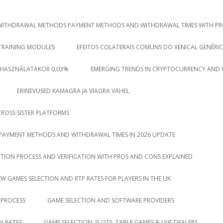
 – WITHDRAWAL METHODS PAYMENT METHODS AND WITHDRAWAL TIMES WITH PR
 TRAINING MODULES
EFEITOS COLATERAIS COMUNS DO XENICAL GENÉRI
 HASZNÁLATAKOR 0.03%
EMERGING TRENDS IN CRYPTOCURRENCY AND 
ERINEVUSED KAMAGRA JA VIAGRA VAHEL
ROSS SISTER PLATFORMS
W PAYMENT METHODS AND WITHDRAWAL TIMES IN 2026 UPDATE
RATION PROCESS AND VERIFICATION WITH PROS AND CONS EXPLAINED
EW GAMES SELECTION AND RTP RATES FOR PLAYERS IN THE UK
 PROCESS
GAME SELECTION AND SOFTWARE PROVIDERS
N RATES
GAME SELECTION: SLOTS, TABLE GAMES & LIVE DEALERS