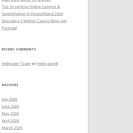
Top 10 seriöse Online Casinos &
Spielotheken in Deutschland 2026
Descubra o Melhor Casino Novo em
Portugal
RECENT COMMENTS
HrBlogger Team
on
Hello world!
ARCHIVES
July 2026
June 2026
May 2026
April 2026
March 2026