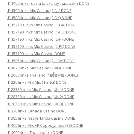
1) 1400 links russia блэкспрут магазин DONE
1) 1500 links Mix Casino (1-NL) DONE
1) 1500 links Mix Casino (2-DK) DONE
1) 157190 links Mix Casino (1-GR) DONE
1) 157190 links Mix Casino (1-HU) DONE
1) 157190 links Mix Casino (2-FI) DONE
1) 157190 links Mix Casino (2-PL) DONE
1) 157190 links Mix Casino DONE
1) 1595 links Mix Casino (2-USA) DONE
1) 1670 links Mix Casino (1-AU) DONE
1) 2000 links Thailand เว็บซื้อหวย (DONE)
1) 220 links Mix Mix (1-ENG) DONE
1) 28380 links Mix Casino (UK-1) DONE
1) 28380 links Mix Casino (UK-2) DONE
1) 28380 links Mix Casino (UK-3) DONE
1) 330 links Canada Casino DONE
1) 385 links Netherlands Casino DONE
1) 400 links Mix APK appsgames (ES) DONE
1) 4000 links Thai บาคาร่า DONE