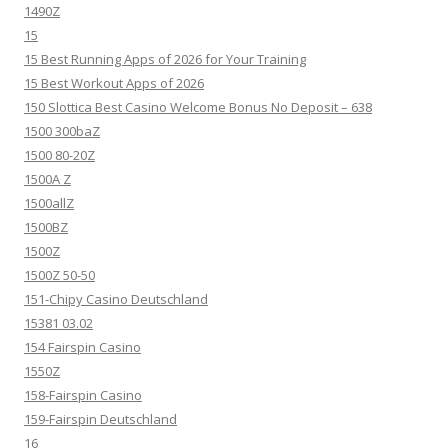
1490Z
15
15 Best Running Apps of 2026 for Your Training
15 Best Workout Apps of 2026
150 Slottica Best Casino Welcome Bonus No Deposit – 638
1500 300baZ
1500 80-20Z
1500A Z
1500allZ
1500BZ
1500Z
1500Z 50-50
151-Chipy Casino Deutschland
15381 03.02
154 Fairspin Casino
1550Z
158-Fairspin Casino
159-Fairspin Deutschland
16