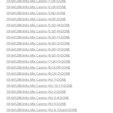
10) 641286 links Mix Casino (1-UK) DONE
10) 641286 links Mix Casino (2-UK) DONE
10) 641286 links Mix Casino (3-NL) DONE
10) 641286 links Mix Casino (4-DE) DONE
10) 641286 links Mix Casino (5-SE) (4) DONE
10) 641286 links Mix Casino (5-SE) (6) DONE
10) 641286 links Mix Casino (6-SE) (1) DONE
10) 641286 links Mix Casino (6-SE) (2) DONE
10) 641286 links Mix Casino (6-SE) (3) DONE
10) 641286 links Mix Casino (6-SE) (5) DONE
10) 641286 links Mix Casino (7-UK) (5) DONE
10) 641286 links Mix Casino (8-CA-FR) DONE
10) 641286 links Mix Casino (8-CA) (2) DONE
10) 641286 links Mix Casino (AU-1) DONE
10) 641286 links Mix Casino (AU-10-11) DONE
10) 641286 links Mix Casino (AU-2) DONE
10) 641286 links Mix Casino (AU-3-4) DONE
10) 641286 links Mix Casino (AU-5) DONE
10) 641286 links Mix Casino (AU-6-7chast) DONE