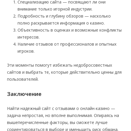
Специализацию сайта — посвящают ли они
внимание только игорной индустрии.
Подробность и глубину обзоров — насколько
полно раскрывается информация о казино.
Объективность в оценках и возможные конфликты
интересов.
Наличие отзывов от профессионалов и опытных
игроков.
Эти моменты помогут избежать недобросовестных
сайтов и выбрать те, которые действительно ценны для
пользователей.
Заключение
Найти надежный сайт с отзывами о онлайн-казино —
задача непростая, но вполне выполнимая. Опираясь на
вышеперечисленные факторы, вы сможете лучше
сориентироваться в выборе и уменьшить риск обмана.