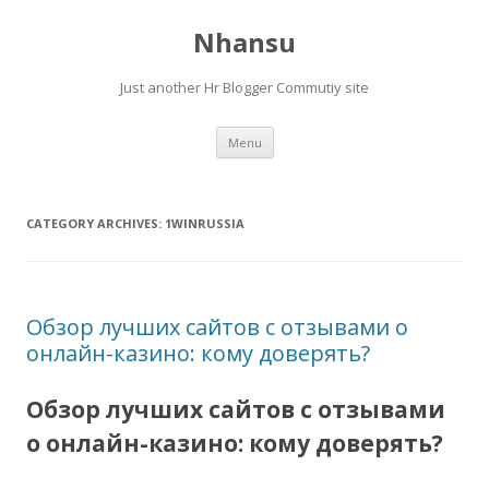
Nhansu
Just another Hr Blogger Commutiy site
Skip to content
Menu
CATEGORY ARCHIVES:
1WINRUSSIA
Обзор лучших сайтов с отзывами о
онлайн-казино: кому доверять?
Обзор лучших сайтов с отзывами
о онлайн-казино: кому доверять?