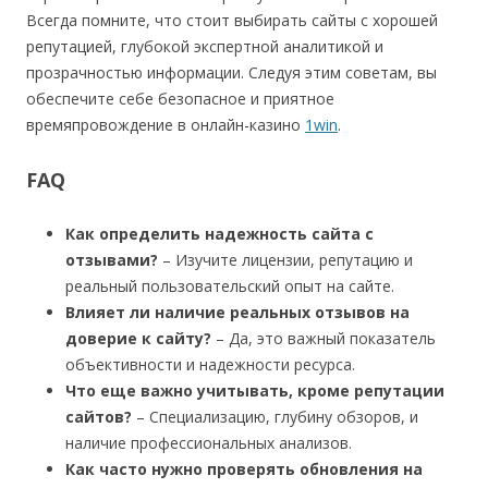
Всегда помните, что стоит выбирать сайты с хорошей
репутацией, глубокой экспертной аналитикой и
прозрачностью информации. Следуя этим советам, вы
обеспечите себе безопасное и приятное
времяпровождение в онлайн-казино
1win
.
FAQ
Как определить надежность сайта с
отзывами?
– Изучите лицензии, репутацию и
реальный пользовательский опыт на сайте.
Влияет ли наличие реальных отзывов на
доверие к сайту?
– Да, это важный показатель
объективности и надежности ресурса.
Что еще важно учитывать, кроме репутации
сайтов?
– Специализацию, глубину обзоров, и
наличие профессиональных анализов.
Как часто нужно проверять обновления на