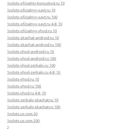
1xslots-oficialniy-bonuskod.ru 10
1xslots-oficialnyy-sayt.ru 10
1xslots-oficialnyy-sayt.ru 100
1xslots-oficialnyy-sayt.ru 4-8, 10
1xslots-oficialnyy-vhod.ru 10
1xslots-skachat-android.ru 10
1xslots-skachat-android.ru 100
1xslots-vhod-android.ru 10
1xslots-vhod-android.ru 100
1xslots-vhod-zerkalo.ru 100
1xslots-vhod-zerkalo.ru 4-8, 10
1xslots-vhod.ru 10
1xslots-vhod.ru 100
1xslots-vhod.ru 4-8, 10
1xslots-zerkalo-skachat.ru 10
1xslots-zerkalo-skachat.ru 100
1xslots.us.com 20
1xslots.us.com 200
2