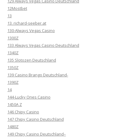
129 Always Vegas Casino Deutschland
12Mostbet
13
13. richard-seeber.at
130-Always Vegas Casino
1300Z
133 Always Vegas Casino Deutschland
1340Z
135 Slotozen Deutschland
1350Z
139 Casino Brango Deutschland-
1390Z
14
144-Lucky Ones Casino
1450A Z
146 Chipy Casino
147 Chipy Casino Deutschland
1480Z
149 Chipy Casino Deutschland–