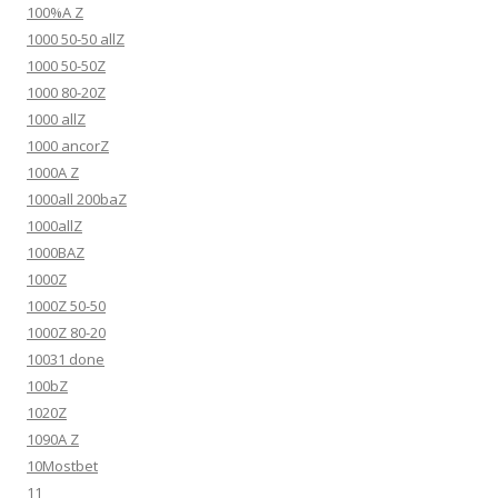
100%A Z
1000 50-50 allZ
1000 50-50Z
1000 80-20Z
1000 allZ
1000 ancorZ
1000A Z
1000all 200baZ
1000allZ
1000BAZ
1000Z
1000Z 50-50
1000Z 80-20
10031 done
100bZ
1020Z
1090A Z
10Mostbet
11