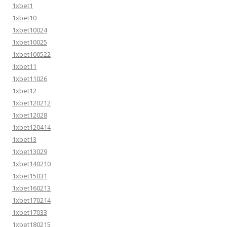
1xbet1
1xbet10
1xbet10024
1xbet10025
1xbet100522
1xbet11
1xbet11026
1xbet12
1xbet120212
1xbet12028
1xbet120414
1xbet13
1xbet13029
1xbet140210
1xbet15031
1xbet160213
1xbet170214
1xbet17033
1xbet180215