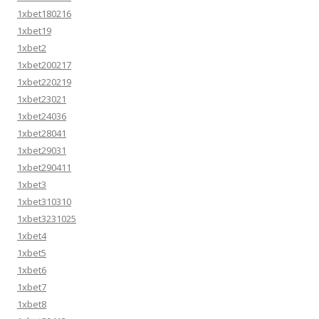
1xbet180216
1xbet19
1xbet2
1xbet200217
1xbet220219
1xbet23021
1xbet24036
1xbet28041
1xbet29031
1xbet290411
1xbet3
1xbet310310
1xbet3231025
1xbet4
1xbet5
1xbet6
1xbet7
1xbet8