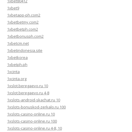
1xbet80412
1xbet9
1xbetapp-ph.com2
1xbetbetmy.com2
1xbetbetph.com2
1xbetbonusph.com2
1xbetcm.net
1xbetindonesia.site
1xbetkorea
1xbetph.ph
1xcinta
1xcinta.org
1xslot.beregaevo.ru 10
1xslot.beregaevo.ru 4-8
1xslots-android-skachat.ru 10
1xslots-bonuskod-zerkalo.ru 100
1xslots-casino-online.ru 10
1xslots-casino-online.ru 100
1xslots-casino-online.ru 4-8, 10