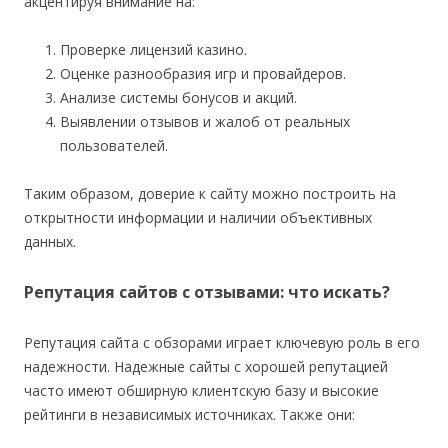
акцентируя внимание на:
Проверке лицензий казино.
Оценке разнообразия игр и провайдеров.
Анализе системы бонусов и акций.
Выявлении отзывов и жалоб от реальных
пользователей.
Таким образом, доверие к сайту можно построить на
открытности информации и наличии объективных
данных.
Репутация сайтов с отзывами: что искать?
Репутация сайта с обзорами играет ключевую роль в его
надежности. Надежные сайты с хорошей репутацией
часто имеют обширную клиентскую базу и высокие
рейтинги в независимых источниках. Также они: