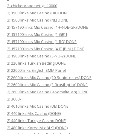
2_chickenroad.net.gr_10000
2) 1500 links Mix Casino (DK) DONE
2) 1500 links Mix Casino (NL) DONE
2) 157190 links Mix Casino (1-FR-DE-GR) DONE
2) 157190 links Mix Casino (1-GR)1
2) 157190 links Mix Casino (1-RO) DONE
2) 157190 links Mix Casino (4-IT-JP-NL) DONE
2) 1980 links Mix Casino (3-NO-2) DONE
2) 220 links Turkish Betting DONE
2) 22000 links English SMM Panel
2) 2600 links Mix Casino (10-Spain_es-es) DONE
2) 2600 links Mix Casino (3-Brasil_pt-br) DONE
2) 2600 links Mix Casino (9-Somalia_en) DONE
2) 3000k
2) 4010 links Mix Casino (DE) DONE
2) 440 links Mix Casino (DONE)
2) 440 links Turkiye Casino DONE
2) 480 links Korea Mix (4-9) (DONE)