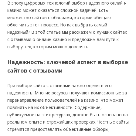
В эпоху цифровых технологий выбор надежного онлайн-
казино может оказаться сложной задачей. Есть
множество сайтов с обзорами, которые обещают
облегчить этот процесс. Но как выбрать самый
надежный? В этой статье мы расскажем о лучших сайтах
с отзывами о онлайн-казино и предложим вам пути к
выбору тех, которым можно доверять.
Надежность: ключевой аспект в выборке
сайтов с отзывами
При выборе сайта с отзывами важно оценить его
надежность. Многие ресурсы получают комиссионные за
перенаправление пользователей на казино, что может
повлиять на их объективность. Содержание,
публикуемое на этих ресурсах, должно быть основано на
реальном опыте и строжайших проверках. Честные сайты
стремятся предоставлять объективные обзоры,