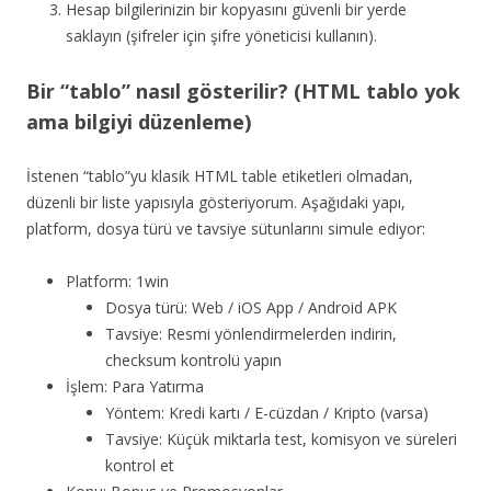
Hesap bilgilerinizin bir kopyasını güvenli bir yerde
saklayın (şifreler için şifre yöneticisi kullanın).
Bir “tablo” nasıl gösterilir? (HTML tablo yok
ama bilgiyi düzenleme)
İstenen “tablo”yu klasik HTML table etiketleri olmadan,
düzenli bir liste yapısıyla gösteriyorum. Aşağıdaki yapı,
platform, dosya türü ve tavsiye sütunlarını simule ediyor:
Platform: 1win
Dosya türü: Web / iOS App / Android APK
Tavsiye: Resmi yönlendirmelerden indirin,
checksum kontrolü yapın
İşlem: Para Yatırma
Yöntem: Kredi kartı / E-cüzdan / Kripto (varsa)
Tavsiye: Küçük miktarla test, komisyon ve süreleri
kontrol et