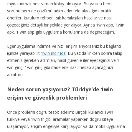
faydalanmak her zaman kolay olmuyor. Bu yazıda hem
sorunu hem de çözümü adım adım ele alacağım; pratik
öneriler, kurulum rehberi, sık karşılaşılan hatalar ve nasıl
çözeceğiniz detaylı bir şekilde yer alıyor. Ayrıca 1win app, 1win
apk, 1 win app gibi uygulama konularına da değineceğim.
Eğer uygulama indirme ve hızlı erişim arıyorsanız bu bağlantı
işinize yarayabilir:
1win indir ios
. Bu yazıda linkten sonra takip
etmeniz gereken adımları, nasıl güvenle ilerleyeceğinizi ve 1
win giriş, 1win giriş gibi ifadelerle nasıl hesap açacağınızı
anlattım.
Neden sorun yaşıyoruz? Türkiye’de 1win
erişim ve güvenlik problemleri
Önce problemi doğru tespit edelim: Birçok kullanıcı 1win
türkiye veya 1win tr gibi aramalar yaparken doğru siteye
ulaşamıyor, erişim engeliyle karşılaşıyor ya da mobil uygulama