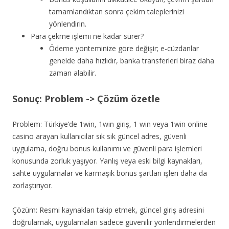
tamamlandıktan sonra çekim taleplerinizi
yönlendirin.
Para çekme işlemi ne kadar sürer?
Ödeme yönteminize göre değişir; e-cüzdanlar
genelde daha hızlıdır, banka transferleri biraz daha
zaman alabilir.
Sonuç: Problem -> Çözüm özetle
Problem: Türkiye’de 1win, 1win giriş, 1 win veya 1win online
casino arayan kullanıcılar sık sık güncel adres, güvenli
uygulama, doğru bonus kullanımı ve güvenli para işlemleri
konusunda zorluk yaşıyor. Yanlış veya eski bilgi kaynakları,
sahte uygulamalar ve karmaşık bonus şartları işleri daha da
zorlaştırıyor.
Çözüm: Resmi kaynakları takip etmek, güncel giriş adresini
doğrulamak, uygulamaları sadece güvenilir yönlendirmelerden