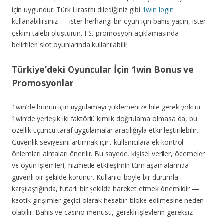
için uygundur. Türk Lirası’nı dilediğiniz gibi
1win login
kullanabilirsiniz — ister herhangi bir oyun için bahis yapın, ister
çekim talebi oluşturun. FS, promosyon açıklamasında
belirtilen slot oyunlarında kullanılabilir.
Türkiye’deki Oyuncular İçin 1win Bonus ve
Promosyonlar
1win’de bunun için uygulamayı yüklemenize bile gerek yoktur.
1win’de yerleşik iki faktörlü kimlik doğrulama olmasa da, bu
özellik üçüncü taraf uygulamalar aracılığıyla etkinleştirilebilir.
Güvenlik seviyesini artırmak için, kullanıcılara ek kontrol
önlemleri almaları önerilir. Bu sayede, kişisel veriler, ödemeler
ve oyun işlemleri, hizmetle etkileşimin tüm aşamalarında
güvenli bir şekilde korunur. Kullanıcı böyle bir durumla
karşılaştığında, tutarlı bir şekilde hareket etmek önemlidir —
kaotik girişimler geçici olarak hesabın bloke edilmesine neden
olabilir. Bahis ve casino menüsü, gerekli işlevlerin gereksiz