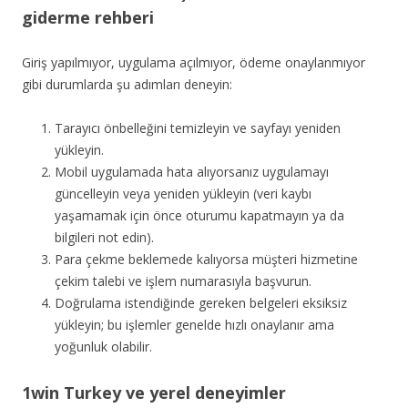
giderme rehberi
Giriş yapılmıyor, uygulama açılmıyor, ödeme onaylanmıyor
gibi durumlarda şu adımları deneyin:
Tarayıcı önbelleğini temizleyin ve sayfayı yeniden
yükleyin.
Mobil uygulamada hata alıyorsanız uygulamayı
güncelleyin veya yeniden yükleyin (veri kaybı
yaşamamak için önce oturumu kapatmayın ya da
bilgileri not edin).
Para çekme beklemede kalıyorsa müşteri hizmetine
çekim talebi ve işlem numarasıyla başvurun.
Doğrulama istendiğinde gereken belgeleri eksiksiz
yükleyin; bu işlemler genelde hızlı onaylanır ama
yoğunluk olabilir.
1win Turkey ve yerel deneyimler