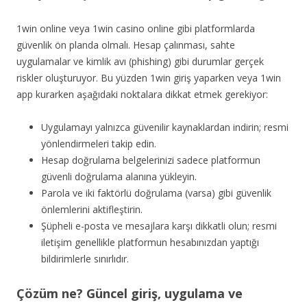
1win online veya 1win casino online gibi platformlarda
güvenlik ön planda olmalı. Hesap çalınması, sahte
uygulamalar ve kimlik avı (phishing) gibi durumlar gerçek
riskler oluşturuyor. Bu yüzden 1win giriş yaparken veya 1win
app kurarken aşağıdaki noktalara dikkat etmek gerekiyor:
Uygulamayı yalnızca güvenilir kaynaklardan indirin; resmi
yönlendirmeleri takip edin.
Hesap doğrulama belgelerinizi sadece platformun
güvenli doğrulama alanına yükleyin.
Parola ve iki faktörlü doğrulama (varsa) gibi güvenlik
önlemlerini aktifleştirin.
Şüpheli e-posta ve mesajlara karşı dikkatli olun; resmi
iletişim genellikle platformun hesabınızdan yaptığı
bildirimlerle sınırlıdır.
Çözüm ne? Güncel giriş, uygulama ve