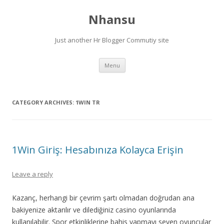
Nhansu
Just another Hr Blogger Commutiy site
Skip to content
Menu
CATEGORY ARCHIVES:
1WIN TR
1Win Giriş: Hesabınıza Kolayca Erişin
Leave a reply
Kazanç, herhangi bir çevrim şartı olmadan doğrudan ana
bakiyenize aktarılır ve dilediğiniz casino oyunlarında
kullanılabilir. Spor etkinliklerine bahis yapmayı seven oyuncular