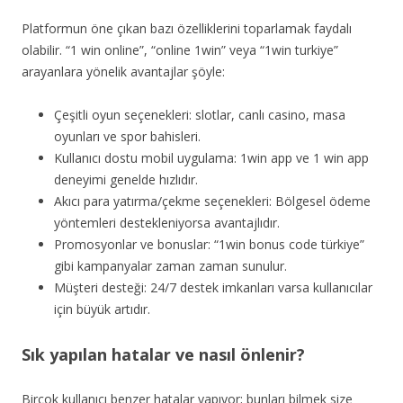
Platformun öne çıkan bazı özelliklerini toparlamak faydalı
olabilir. “1 win online”, “online 1win” veya “1win turkiye”
arayanlara yönelik avantajlar şöyle:
Çeşitli oyun seçenekleri: slotlar, canlı casino, masa
oyunları ve spor bahisleri.
Kullanıcı dostu mobil uygulama: 1win app ve 1 win app
deneyimi genelde hızlıdır.
Akıcı para yatırma/çekme seçenekleri: Bölgesel ödeme
yöntemleri destekleniyorsa avantajlıdır.
Promosyonlar ve bonuslar: “1win bonus code türkiye”
gibi kampanyalar zaman zaman sunulur.
Müşteri desteği: 24/7 destek imkanları varsa kullanıcılar
için büyük artıdır.
Sık yapılan hatalar ve nasıl önlenir?
Birçok kullanıcı benzer hatalar yapıyor; bunları bilmek size