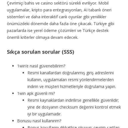
Çevrimiçi bahis ve casino sektörü sürekli evriliyor. Mobil
uygulamalar, kripto para entegrasyonları, AI tabanlı öneri
sistemleri ve daha interaktif canlı oyunlar gibi yenilikler
önümüzdeki dönemde daha fazla öne çıkacak. Türkiye gibi
pazarlarda ise yerel ödeme çözümleri ve Türkçe destek
önemli kriterler olmaya devam edecek.
Sıkça sorulan sorular (SSS)
1win’e nasıl güvenebilirim?
Resmi kanallardan doğrulanmış giriş adreslerini
kullanın, uygulamaları resmi yönlendirmelerden
indirin ve müşteri hizmetleriyle doğrulama yapın.
1win apk güvenli mi?
Resmi kaynaklardan indirilirse genellikle güvenlidir;
yine de dosyanın checksum değerini kontrol etmek
iyi bir uygulamadır.
Bonusu nasıl kullanırım?
Bonus koşullarını dikkatlice okuyun; çevrim şartları