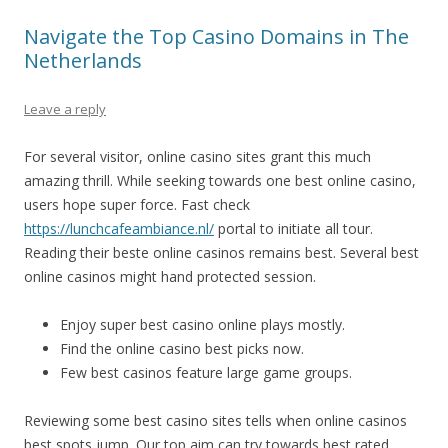
Navigate the Top Casino Domains in The
Netherlands
Leave a reply
For several visitor, online casino sites grant this much
amazing thrill. While seeking towards one best online casino,
users hope super force. Fast check
https://lunchcafeambiance.nl/
portal to initiate all tour.
Reading their beste online casinos remains best. Several best
online casinos might hand protected session.
Enjoy super best casino online plays mostly.
Find the online casino best picks now.
Few best casinos feature large game groups.
Reviewing some best casino sites tells when online casinos
best spots jump. Our top aim can try towards best rated