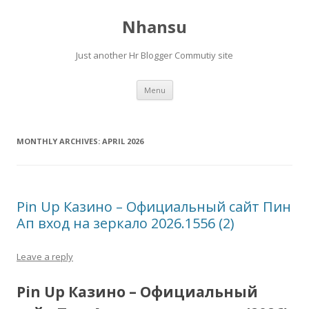
Nhansu
Just another Hr Blogger Commutiy site
Skip to content
Menu
MONTHLY ARCHIVES:
APRIL 2026
Pin Up Казино – Официальный сайт Пин
Ап вход на зеркало 2026.1556 (2)
Leave a reply
Pin Up Казино – Официальный