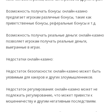
Возможность получать бонусы: онлайн-казино
предлагает игрокам различные бонусы, такие как
приветственные бонусы, реферальные бонусы и т.д.
Возможность получать реальные деньги: онлайн-казино
позволяет игрокам получать реальные деньги,
выигранные в играх.
Недостатки онлайн-казино:
Недостаток безопасности: онлайн-казино может быть
уязвимым для хакеров и других злоумышленников.
Недостаток регулирования: онлайн-казино может не
подлежать регулированию, что может привести к
мошенничеству и другим негативным последствиям.