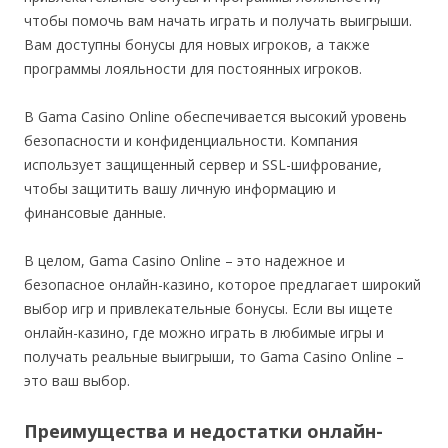
чтобы помочь вам начать играть и получать выигрыши.
Вам доступны бонусы для новых игроков, а также
программы лояльности для постоянных игроков.
В Gama Casino Online обеспечивается высокий уровень
безопасности и конфиденциальности. Компания
использует защищенный сервер и SSL-шифрование,
чтобы защитить вашу личную информацию и
финансовые данные.
В целом, Gama Casino Online – это надежное и
безопасное онлайн-казино, которое предлагает широкий
выбор игр и привлекательные бонусы. Если вы ищете
онлайн-казино, где можно играть в любимые игры и
получать реальные выигрыши, то Gama Casino Online –
это ваш выбор.
Преимущества и недостатки онлайн-