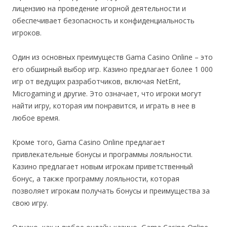
лицензию на проведение игорной деятельности и
обеспечивает безопасность и конфиденциальность
игроков.
Один из основных преимуществ Gama Casino Online – это
его обширный выбор игр. Казино предлагает более 1 000
игр от ведущих разработчиков, включая NetEnt,
Microgaming и другие. Это означает, что игроки могут
найти игру, которая им понравится, и играть в нее в
любое время.
Кроме того, Gama Casino Online предлагает
привлекательные бонусы и программы лояльности.
Казино предлагает новым игрокам приветственный
бонус, а также программу лояльности, которая
позволяет игрокам получать бонусы и преимущества за
свою игру.