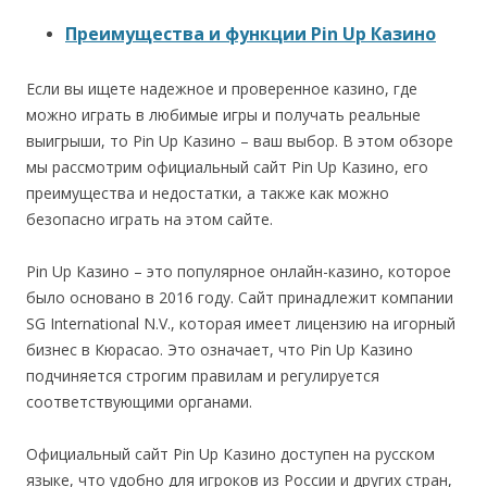
Преимущества и функции Pin Up Казино
Если вы ищете надежное и проверенное казино, где
можно играть в любимые игры и получать реальные
выигрыши, то Pin Up Казино – ваш выбор. В этом обзоре
мы рассмотрим официальный сайт Pin Up Казино, его
преимущества и недостатки, а также как можно
безопасно играть на этом сайте.
Pin Up Казино – это популярное онлайн-казино, которое
было основано в 2016 году. Сайт принадлежит компании
SG International N.V., которая имеет лицензию на игорный
бизнес в Кюрасао. Это означает, что Pin Up Казино
подчиняется строгим правилам и регулируется
соответствующими органами.
Официальный сайт Pin Up Казино доступен на русском
языке, что удобно для игроков из России и других стран,