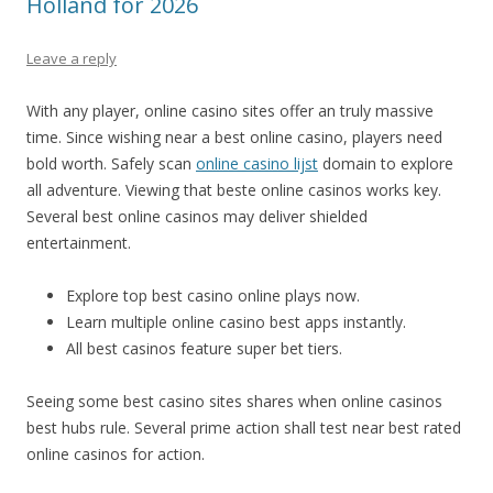
Holland for 2026
Leave a reply
With any player, online casino sites offer an truly massive
time. Since wishing near a best online casino, players need
bold worth. Safely scan
online casino lijst
domain to explore
all adventure. Viewing that beste online casinos works key.
Several best online casinos may deliver shielded
entertainment.
Explore top best casino online plays now.
Learn multiple online casino best apps instantly.
All best casinos feature super bet tiers.
Seeing some best casino sites shares when online casinos
best hubs rule. Several prime action shall test near best rated
online casinos for action.