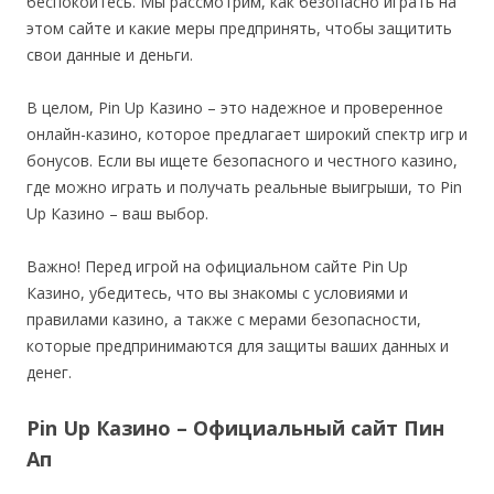
беспокойтесь. Мы рассмотрим, как безопасно играть на
этом сайте и какие меры предпринять, чтобы защитить
свои данные и деньги.
В целом, Pin Up Казино – это надежное и проверенное
онлайн-казино, которое предлагает широкий спектр игр и
бонусов. Если вы ищете безопасного и честного казино,
где можно играть и получать реальные выигрыши, то Pin
Up Казино – ваш выбор.
Важно! Перед игрой на официальном сайте Pin Up
Казино, убедитесь, что вы знакомы с условиями и
правилами казино, а также с мерами безопасности,
которые предпринимаются для защиты ваших данных и
денег.
Pin Up Казино – Официальный сайт Пин
Ап