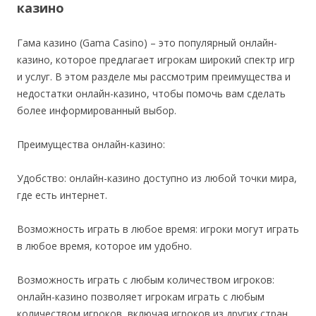
казино
Гама казино (Gama Casino) – это популярный онлайн-
казино, которое предлагает игрокам широкий спектр игр
и услуг. В этом разделе мы рассмотрим преимущества и
недостатки онлайн-казино, чтобы помочь вам сделать
более информированный выбор.
Преимущества онлайн-казино:
Удобство: онлайн-казино доступно из любой точки мира,
где есть интернет.
Возможность играть в любое время: игроки могут играть
в любое время, которое им удобно.
Возможность играть с любым количеством игроков:
онлайн-казино позволяет игрокам играть с любым
количеством игроков, включая игроков из других стран.