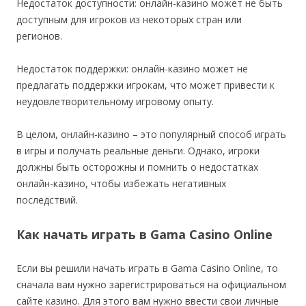
Недостаток доступности: онлайн-казино может не быть
доступным для игроков из некоторых стран или
регионов.
Недостаток поддержки: онлайн-казино может не
предлагать поддержки игрокам, что может привести к
неудовлетворительному игровому опыту.
В целом, онлайн-казино – это популярный способ играть
в игры и получать реальные деньги. Однако, игроки
должны быть осторожны и помнить о недостатках
онлайн-казино, чтобы избежать негативных
последствий.
Как начать играть в Gama Casino Online
Если вы решили начать играть в Gama Casino Online, то
сначала вам нужно зарегистрироваться на официальном
сайте казино. Для этого вам нужно ввести свои личные