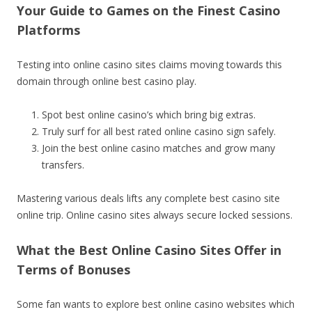
Your Guide to Games on the Finest Casino
Platforms
Testing into online casino sites claims moving towards this
domain through online best casino play.
Spot best online casino’s which bring big extras.
Truly surf for all best rated online casino sign safely.
Join the best online casino matches and grow many
transfers.
Mastering various deals lifts any complete best casino site
online trip. Online casino sites always secure locked sessions.
What the Best Online Casino Sites Offer in
Terms of Bonuses
Some fan wants to explore best online casino websites which