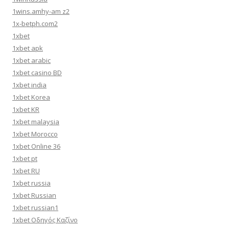
1wins.amhy-am z2
1x-betph.com2
1xbet
1xbet apk
1xbet arabic
1xbet casino BD
1xbet india
1xbet Korea
1xbet KR
1xbet malaysia
1xbet Morocco
1xbet Online 36
1xbet pt
1xbet RU
1xbet russia
1xbet Russian
1xbet russian1
1xbet Οδηγός Καζίνο