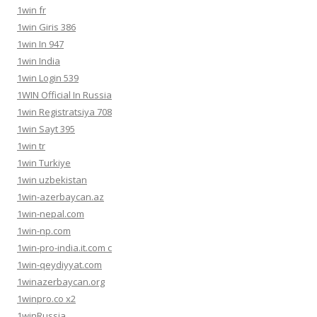
1win fr
1win Giris 386
1win In 947
1win India
1win Login 539
1WIN Official In Russia
1win Registratsiya 708
1win Sayt 395
1win tr
1win Turkiye
1win uzbekistan
1win-azerbaycan.az
1win-nepal.com
1win-np.com
1win-pro-india.it.com c
1win-qeydiyyat.com
1winazerbaycan.org
1winpro.co x2
1winRussia