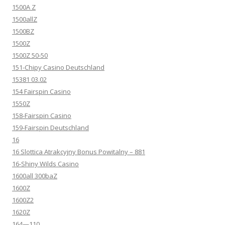
1500A Z
1500allZ
1500BZ
1500Z
1500Z 50-50
151-Chipy Casino Deutschland
15381 03.02
154 Fairspin Casino
1550Z
158-Fairspin Casino
159-Fairspin Deutschland
16
16 Slottica Atrakcyjny Bonus Powitalny – 881
16-Shiny Wilds Casino
1600all 300baZ
1600Z
1600Z2
1620Z
164—110