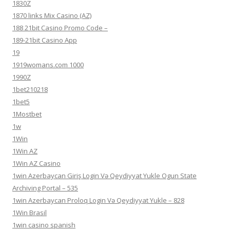
1830Z
1870 links Mix Casino (AZ)
188 21bit Casino Promo Code –
189-21bit Casino App
19
1919womans.com 1000
1990Z
1bet210218
1bet5
1Mostbet
1w
1Win
1Win AZ
1Win AZ Casino
1win Azerbaycan Giriş Login Və Qeydiyyat Yukle Ogun State
Archiving Portal – 535
1win Azerbaycan Proloq Login Və Qeydiyyat Yukle – 828
1Win Brasil
1win casino spanish