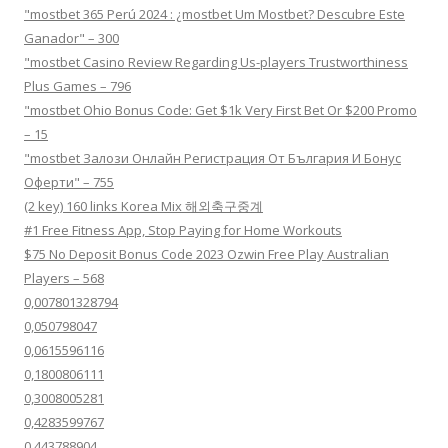
"mostbet 365 Perú 2024 ️: ¿mostbet Um Mostbet? Descubre Este
Ganador" – 300
"mostbet Casino Review Regarding Us-players Trustworthiness
Plus Games – 796
"mostbet Ohio Bonus Code: Get $1k Very First Bet Or $200 Promo
– 15
"mostbet Залози Онлайн Регистрация От България И Бонус
Оферти" – 755
(2 key) 160 links Korea Mix 해외축구중계
#1 Free Fitness App, Stop Paying for Home Workouts
$75 No Deposit Bonus Code 2023 Ozwin Free Play Australian
Players – 568
0,007801328794
0,050798047
0,0615596116
0,1800806111
0,3008005281
0,4283599767
0,443788904