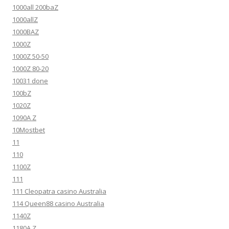
1000all 200baZ
1000allZ
1000BAZ
1000Z
1000Z 50-50
1000Z 80-20
10031 done
100bZ
1020Z
1090A Z
10Mostbet
11
110
1100Z
111
111 Cleopatra casino Australia
114 Queen88 casino Australia
1140Z
1180A Z