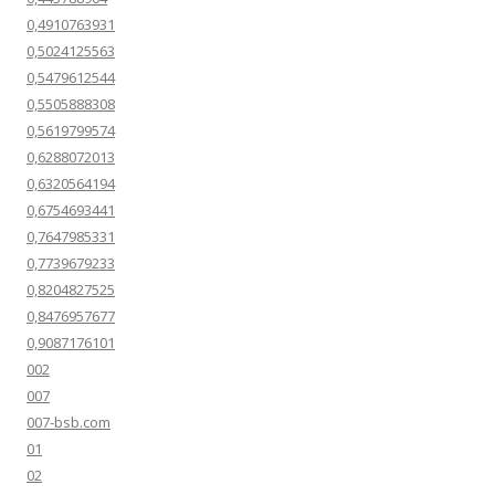
0,4910763931
0,5024125563
0,5479612544
0,5505888308
0,5619799574
0,6288072013
0,6320564194
0,6754693441
0,7647985331
0,7739679233
0,8204827525
0,8476957677
0,9087176101
002
007
007-bsb.com
01
02