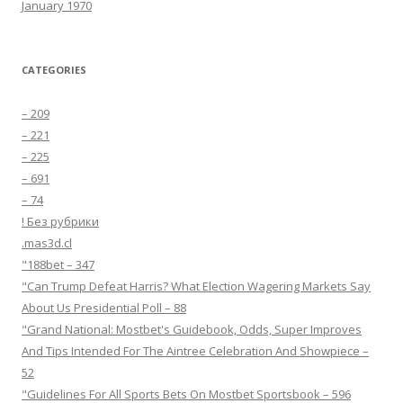
January 1970
CATEGORIES
– 209
– 221
– 225
– 691
– 74
! Без рубрики
.mas3d.cl
"188bet – 347
"Can Trump Defeat Harris? What Election Wagering Markets Say
About Us Presidential Poll – 88
"Grand National: Mostbet's Guidebook, Odds, Super Improves
And Tips Intended For The Aintree Celebration And Showpiece –
52
"Guidelines For All Sports Bets On Mostbet Sportsbook – 596