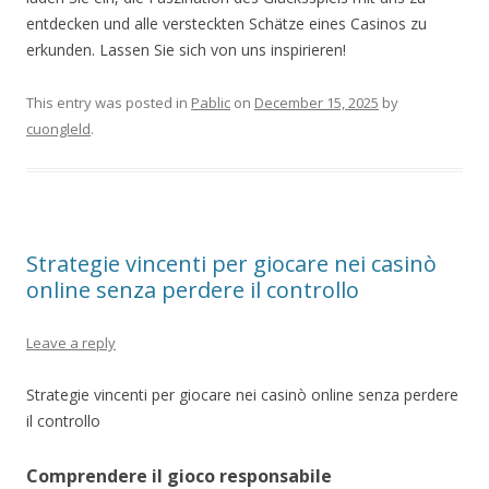
entdecken und alle versteckten Schätze eines Casinos zu
erkunden. Lassen Sie sich von uns inspirieren!
This entry was posted in
Pablic
on
December 15, 2025
by
cuongleld
.
Strategie vincenti per giocare nei casinò
online senza perdere il controllo
Leave a reply
Strategie vincenti per giocare nei casinò online senza perdere
il controllo
Comprendere il gioco responsabile