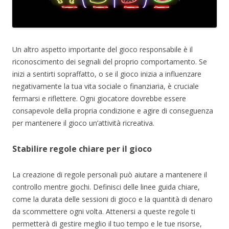
Un altro aspetto importante del gioco responsabile è il
riconoscimento dei segnali del proprio comportamento. Se
inizi a sentirti sopraffatto, o se il gioco inizia a influenzare
negativamente la tua vita sociale o finanziaria, è cruciale
fermarsi e riflettere. Ogni giocatore dovrebbe essere
consapevole della propria condizione e agire di conseguenza
per mantenere il gioco un’attività ricreativa.
Stabilire regole chiare per il gioco
La creazione di regole personali può aiutare a mantenere il
controllo mentre giochi. Definisci delle linee guida chiare,
come la durata delle sessioni di gioco e la quantità di denaro
da scommettere ogni volta. Attenersi a queste regole ti
permetterà di gestire meglio il tuo tempo e le tue risorse,