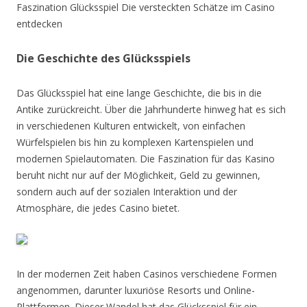
Faszination Glücksspiel Die versteckten Schätze im Casino
entdecken
Die Geschichte des Glücksspiels
Das Glücksspiel hat eine lange Geschichte, die bis in die
Antike zurückreicht. Über die Jahrhunderte hinweg hat es sich
in verschiedenen Kulturen entwickelt, von einfachen
Würfelspielen bis hin zu komplexen Kartenspielen und
modernen Spielautomaten. Die Faszination für das Kasino
beruht nicht nur auf der Möglichkeit, Geld zu gewinnen,
sondern auch auf der sozialen Interaktion und der
Atmosphäre, die jedes Casino bietet.
In der modernen Zeit haben Casinos verschiedene Formen
angenommen, darunter luxuriöse Resorts und Online-
Plattformen. Dieser Wandel hat das Glücksspiel für ein