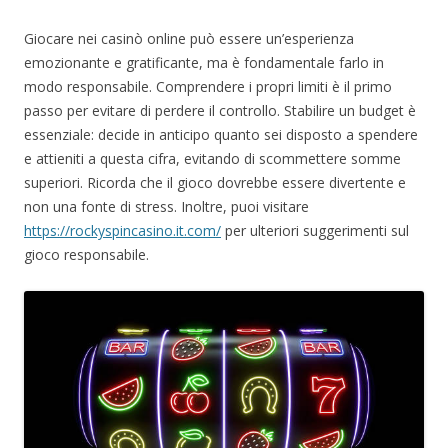
Giocare nei casinò online può essere un’esperienza
emozionante e gratificante, ma è fondamentale farlo in
modo responsabile. Comprendere i propri limiti è il primo
passo per evitare di perdere il controllo. Stabilire un budget è
essenziale: decide in anticipo quanto sei disposto a spendere
e attieniti a questa cifra, evitando di scommettere somme
superiori. Ricorda che il gioco dovrebbe essere divertente e
non una fonte di stress. Inoltre, puoi visitare
https://rockyspincasino.it.com/
per ulteriori suggerimenti sul
gioco responsabile.