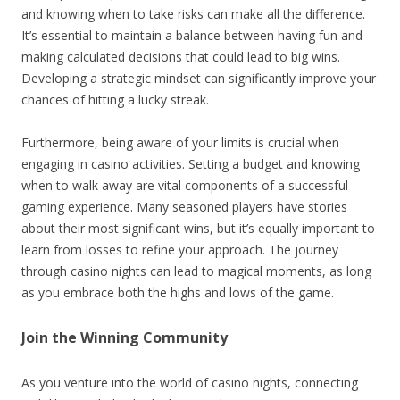
and knowing when to take risks can make all the difference.
It’s essential to maintain a balance between having fun and
making calculated decisions that could lead to big wins.
Developing a strategic mindset can significantly improve your
chances of hitting a lucky streak.
Furthermore, being aware of your limits is crucial when
engaging in casino activities. Setting a budget and knowing
when to walk away are vital components of a successful
gaming experience. Many seasoned players have stories
about their most significant wins, but it’s equally important to
learn from losses to refine your approach. The journey
through casino nights can lead to magical moments, as long
as you embrace both the highs and lows of the game.
Join the Winning Community
As you venture into the world of casino nights, connecting