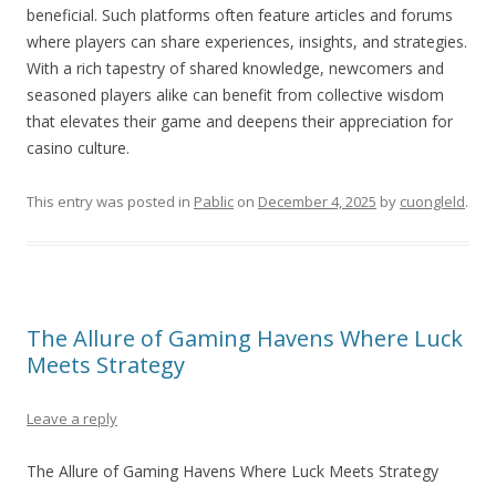
beneficial. Such platforms often feature articles and forums
where players can share experiences, insights, and strategies.
With a rich tapestry of shared knowledge, newcomers and
seasoned players alike can benefit from collective wisdom
that elevates their game and deepens their appreciation for
casino culture.
This entry was posted in
Pablic
on
December 4, 2025
by
cuongleld
.
The Allure of Gaming Havens Where Luck
Meets Strategy
Leave a reply
The Allure of Gaming Havens Where Luck Meets Strategy