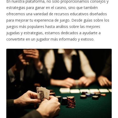
En nuestra plataforma, no solo proporcionamos consejos y
estrategias para ganar en el casino, sino que también
ofrecemos una variedad de recursos educativos diseñados
para mejorar tu experiencia de juego. Desde guías sobre los
juegos más populares hasta análisis sobre las mejores
jugadas y estrategias, estamos dedicados a ayudarte a
convertirte en un jugador más informado y exitoso.