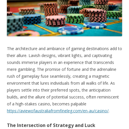
The architecture and ambiance of gaming destinations add to
their allure. Lavish designs, vibrant lights, and captivating
sounds immerse players in an experience that transcends
mere gambling. The promise of fortune and the adrenaline
rush of gameplay fuse seamlessly, creating a magnetic
environment that lures individuals from all walks of life. As
players settle into their preferred spots, the anticipation
builds, and the allure of potential success, often reminiscent
of a high-stakes casino, becomes palpable
https://aviewofaustraliafromfineleg.com/en-au/casino/
.
The Intersection of Strategy and Luck