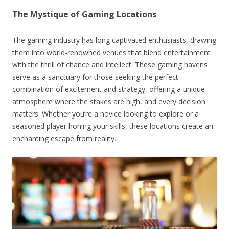
The Mystique of Gaming Locations
The gaming industry has long captivated enthusiasts, drawing
them into world-renowned venues that blend entertainment
with the thrill of chance and intellect. These gaming havens
serve as a sanctuary for those seeking the perfect
combination of excitement and strategy, offering a unique
atmosphere where the stakes are high, and every decision
matters. Whether you’re a novice looking to explore or a
seasoned player honing your skills, these locations create an
enchanting escape from reality.