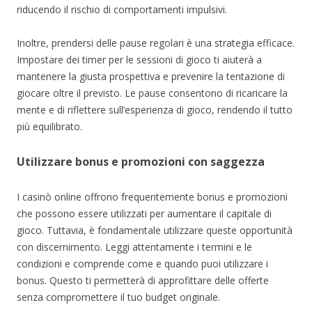
riducendo il rischio di comportamenti impulsivi.
Inoltre, prendersi delle pause regolari è una strategia efficace.
Impostare dei timer per le sessioni di gioco ti aiuterà a
mantenere la giusta prospettiva e prevenire la tentazione di
giocare oltre il previsto. Le pause consentono di ricaricare la
mente e di riflettere sull’esperienza di gioco, rendendo il tutto
più equilibrato.
Utilizzare bonus e promozioni con saggezza
I casinò online offrono frequentemente bonus e promozioni
che possono essere utilizzati per aumentare il capitale di
gioco. Tuttavia, è fondamentale utilizzare queste opportunità
con discernimento. Leggi attentamente i termini e le
condizioni e comprende come e quando puoi utilizzare i
bonus. Questo ti permetterà di approfittare delle offerte
senza compromettere il tuo budget originale.