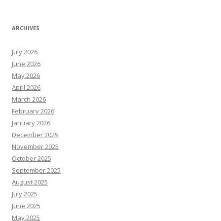
ARCHIVES
July 2026
June 2026
May 2026
April 2026
March 2026
February 2026
January 2026
December 2025
November 2025
October 2025
September 2025
August 2025
July 2025
June 2025
May 2025