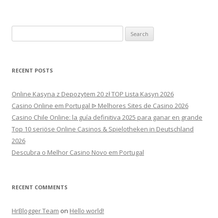
Search
for:
RECENT POSTS
Online Kasyna z Depozytem 20 zł TOP Lista Kasyn 2026
Casino Online em Portugal ᐉ Melhores Sites de Casino 2026
Casino Chile Online: la guía definitiva 2025 para ganar en grande
Top 10 seriöse Online Casinos & Spielotheken in Deutschland
2026
Descubra o Melhor Casino Novo em Portugal
RECENT COMMENTS
HrBlogger Team
on
Hello world!