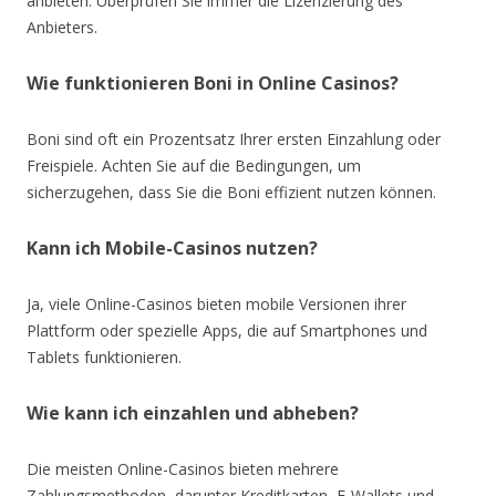
anbieten. Überprüfen Sie immer die Lizenzierung des
Anbieters.
Wie funktionieren Boni in Online Casinos?
Boni sind oft ein Prozentsatz Ihrer ersten Einzahlung oder
Freispiele. Achten Sie auf die Bedingungen, um
sicherzugehen, dass Sie die Boni effizient nutzen können.
Kann ich Mobile-Casinos nutzen?
Ja, viele Online-Casinos bieten mobile Versionen ihrer
Plattform oder spezielle Apps, die auf Smartphones und
Tablets funktionieren.
Wie kann ich einzahlen und abheben?
Die meisten Online-Casinos bieten mehrere
Zahlungsmethoden, darunter Kreditkarten, E-Wallets und