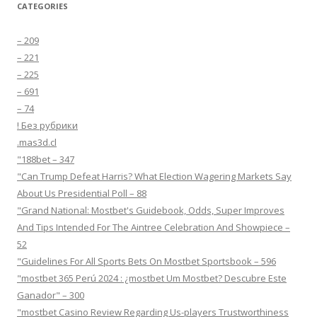
CATEGORIES
– 209
– 221
– 225
– 691
– 74
! Без рубрики
.mas3d.cl
"188bet – 347
"Can Trump Defeat Harris? What Election Wagering Markets Say
About Us Presidential Poll – 88
"Grand National: Mostbet's Guidebook, Odds, Super Improves
And Tips Intended For The Aintree Celebration And Showpiece –
52
"Guidelines For All Sports Bets On Mostbet Sportsbook – 596
"mostbet 365 Perú 2024 ️: ¿mostbet Um Mostbet? Descubre Este
Ganador" – 300
"mostbet Casino Review Regarding Us-players Trustworthiness