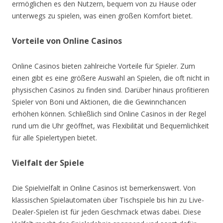
ermöglichen es den Nutzern, bequem von zu Hause oder
unterwegs zu spielen, was einen großen Komfort bietet.
Vorteile von Online Casinos
Online Casinos bieten zahlreiche Vorteile für Spieler. Zum
einen gibt es eine größere Auswahl an Spielen, die oft nicht in
physischen Casinos zu finden sind. Darüber hinaus profitieren
Spieler von Boni und Aktionen, die die Gewinnchancen
erhöhen können. Schließlich sind Online Casinos in der Regel
rund um die Uhr geöffnet, was Flexibilität und Bequemlichkeit
für alle Spielertypen bietet.
Vielfalt der Spiele
Die Spielvielfalt in Online Casinos ist bemerkenswert. Von
klassischen Spielautomaten über Tischspiele bis hin zu Live-
Dealer-Spielen ist für jeden Geschmack etwas dabei. Diese