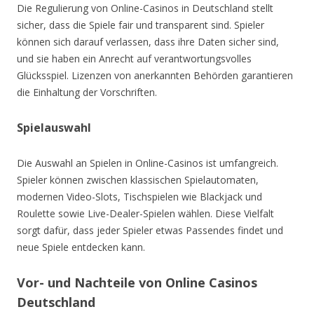
Die Regulierung von Online-Casinos in Deutschland stellt
sicher, dass die Spiele fair und transparent sind. Spieler
können sich darauf verlassen, dass ihre Daten sicher sind,
und sie haben ein Anrecht auf verantwortungsvolles
Glücksspiel. Lizenzen von anerkannten Behörden garantieren
die Einhaltung der Vorschriften.
Spielauswahl
Die Auswahl an Spielen in Online-Casinos ist umfangreich.
Spieler können zwischen klassischen Spielautomaten,
modernen Video-Slots, Tischspielen wie Blackjack und
Roulette sowie Live-Dealer-Spielen wählen. Diese Vielfalt
sorgt dafür, dass jeder Spieler etwas Passendes findet und
neue Spiele entdecken kann.
Vor- und Nachteile von Online Casinos
Deutschland