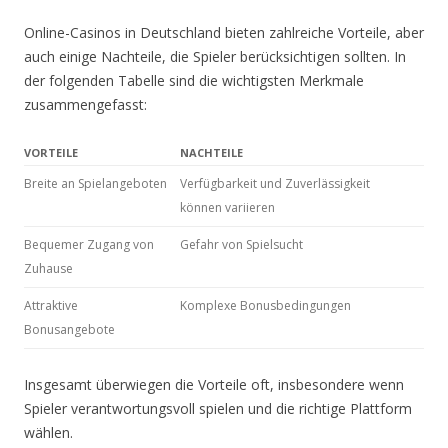
Online-Casinos in Deutschland bieten zahlreiche Vorteile, aber
auch einige Nachteile, die Spieler berücksichtigen sollten. In
der folgenden Tabelle sind die wichtigsten Merkmale
zusammengefasst:
VORTEILE
NACHTEILE
Breite an Spielangeboten
Verfügbarkeit und Zuverlässigkeit
können variieren
Bequemer Zugang von
Gefahr von Spielsucht
Zuhause
Attraktive
Komplexe Bonusbedingungen
Bonusangebote
Insgesamt überwiegen die Vorteile oft, insbesondere wenn
Spieler verantwortungsvoll spielen und die richtige Plattform
wählen.