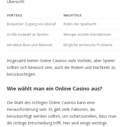
Übersicht:
VORTEILE
NACHTEILE
Bequemer Zugang von überall
Risiko der Spielsucht
Große Auswahl an Spielen
Weniger soziale Interaktionen
Attraktive Boni und Aktionen
Mögliche technische Probleme
Insgesamt bieten Online Casinos viele Vorteile, aber Spieler
sollten sich bewusst sein, auch die Risiken und Nachteile zu
berücksichtigen.
Wie wählt man ein Online Casino aus?
Die Wahl des richtigen Online Casinos kann eine
Herausforderung sein. Es gibt viele Faktoren, die
berücksichtigt werden sollten, um sicherzustellen, dass man
die richtige Entscheidung trifft. Hier sind einige wichtige