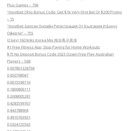
Plus Games – 796
"mostbet Ohio Bonus Code: Get $1k Very First Bet Or $200 Promo
– 15
"mostbet Залози Онлайн Регистрация От България И Бонус
Оферти" – 755
(2 key) 160 links Korea Mix 해외축구중계
#1 Free Fitness App, Stop Paying for Home Workouts
$75 No Deposit Bonus Code 2023 Ozwin Free Play Australian
Players – 568
0,007801328794
0,050798047
0,0615596116
0,1800806111
0,3008005281
0,4283599767
0,443788904
0,4910763931
0,5024125563