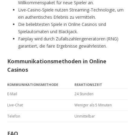
Willkommenspaket für neue Spieler an.
Live-Casino-Spiele nutzen Streaming-Technologie, um
ein authentisches Erlebnis zu vermitteln.
Die beliebtesten Spiele in Online Casinos sind
Spielautomaten und Blackjack.
Fairplay wird durch Zufallszahlengeneratoren (RNG)
garantiert, die faire Ergebnisse gewährleisten.
Kommunikationsmethoden in Online
Casinos
KOMMUNIKATIONSMETHODE
REAKTIONSZEIT
E-Mail
24 Stunden
Live-Chat
Weniger als 5 Minuten
Telefon
Unmittelbar
FAQ