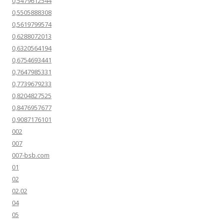
0,5479612544
0,5505888308
0,5619799574
0,6288072013
0,6320564194
0,6754693441
0,7647985331
0,7739679233
0,8204827525
0,8476957677
0,9087176101
002
007
007-bsb.com
01
02
02.02
04
05