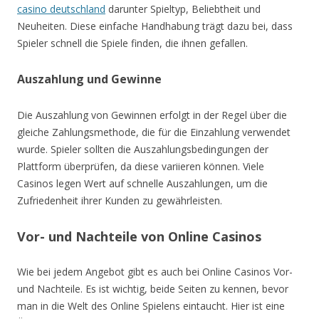
casino deutschland
darunter Spieltyp, Beliebtheit und
Neuheiten. Diese einfache Handhabung trägt dazu bei, dass
Spieler schnell die Spiele finden, die ihnen gefallen.
Auszahlung und Gewinne
Die Auszahlung von Gewinnen erfolgt in der Regel über die
gleiche Zahlungsmethode, die für die Einzahlung verwendet
wurde. Spieler sollten die Auszahlungsbedingungen der
Plattform überprüfen, da diese variieren können. Viele
Casinos legen Wert auf schnelle Auszahlungen, um die
Zufriedenheit ihrer Kunden zu gewährleisten.
Vor- und Nachteile von Online Casinos
Wie bei jedem Angebot gibt es auch bei Online Casinos Vor-
und Nachteile. Es ist wichtig, beide Seiten zu kennen, bevor
man in die Welt des Online Spielens eintaucht. Hier ist eine