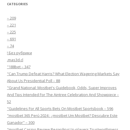
CATEGORIES
– 209
– 221
– 225
– 691
– 74
! Без рубрики
.mas3d.cl
"188bet – 347
"Can Trump Defeat Harris? What Election Wagering Markets Say
About Us Presidential Poll – 88
"Grand National: Mostbet's Guidebook, Odds, Super Improves
And Tips Intended For The Aintree Celebration And Showpiece –
52
"Guidelines For All Sports Bets On Mostbet Sportsbook – 596
"mostbet 365 Perú 2024 ️: ¿mostbet Um Mostbet? Descubre Este
Ganador" – 300
"mostbet Casino Review Regarding Us-players Trustworthiness