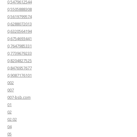
0,5479612544
0,5505888308
0,5619799574
0,6288072013
0,6320564194
0,6754693441
0,7647985331
0,7739679233
0,8204827525
0,8476957677
0,9087176101
002
007
007-bsb.com
01
02
02.02
04
05