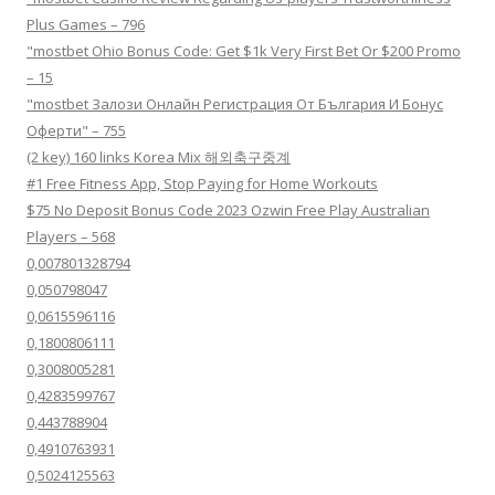
Plus Games – 796
"mostbet Ohio Bonus Code: Get $1k Very First Bet Or $200 Promo
– 15
"mostbet Залози Онлайн Регистрация От България И Бонус
Оферти" – 755
(2 key) 160 links Korea Mix 해외축구중계
#1 Free Fitness App, Stop Paying for Home Workouts
$75 No Deposit Bonus Code 2023 Ozwin Free Play Australian
Players – 568
0,007801328794
0,050798047
0,0615596116
0,1800806111
0,3008005281
0,4283599767
0,443788904
0,4910763931
0,5024125563