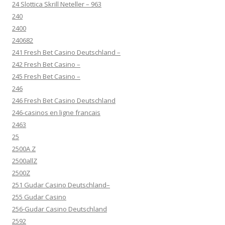
24 Slottica Skrill Neteller – 963
240
2400
240682
241 Fresh Bet Casino Deutschland –
242 Fresh Bet Casino –
245 Fresh Bet Casino –
246
246 Fresh Bet Casino Deutschland
246-casinos en ligne francais
2463
25
2500A Z
2500allZ
2500Z
251 Gudar Casino Deutschland–
255 Gudar Casino
256-Gudar Casino Deutschland
2592