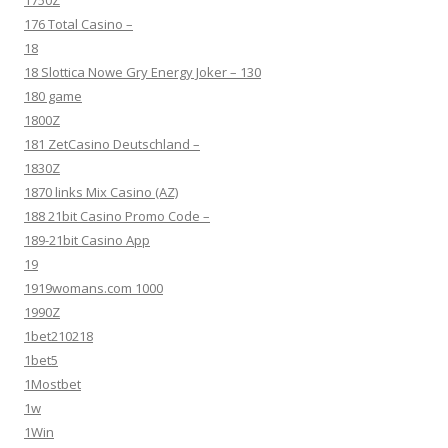
1750Z
176 Total Casino –
18
18 Slottica Nowe Gry Energy Joker – 130
180 game
1800Z
181 ZetCasino Deutschland –
1830Z
1870 links Mix Casino (AZ)
188 21bit Casino Promo Code –
189-21bit Casino App
19
1919womans.com 1000
1990Z
1bet210218
1bet5
1Mostbet
1w
1Win