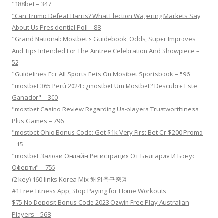
"188bet – 347
"Can Trump Defeat Harris? What Election Wagering Markets Say
About Us Presidential Poll – 88
"Grand National: Mostbet's Guidebook, Odds, Super Improves
And Tips Intended For The Aintree Celebration And Showpiece –
52
"Guidelines For All Sports Bets On Mostbet Sportsbook – 596
"mostbet 365 Perú 2024 ️: ¿mostbet Um Mostbet? Descubre Este
Ganador" – 300
"mostbet Casino Review Regarding Us-players Trustworthiness
Plus Games – 796
"mostbet Ohio Bonus Code: Get $1k Very First Bet Or $200 Promo
– 15
"mostbet Залози Онлайн Регистрация От България И Бонус
Оферти" – 755
(2 key) 160 links Korea Mix 해외축구중계
#1 Free Fitness App, Stop Paying for Home Workouts
$75 No Deposit Bonus Code 2023 Ozwin Free Play Australian
Players – 568