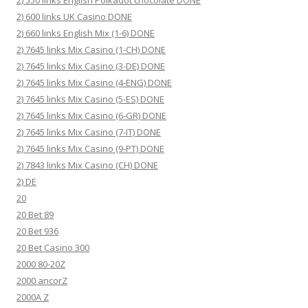
2) 550 links English Polkadot chocolate DONE
2) 600 links UK Casino DONE
2) 660 links English Mix (1-6) DONE
2) 7645 links Mix Casino (1-CH) DONE
2) 7645 links Mix Casino (3-DE) DONE
2) 7645 links Mix Casino (4-ENG) DONE
2) 7645 links Mix Casino (5-ES) DONE
2) 7645 links Mix Casino (6-GR) DONE
2) 7645 links Mix Casino (7-IT) DONE
2) 7645 links Mix Casino (9-PT) DONE
2) 7843 links Mix Casino (CH) DONE
2) DE
20
20 Bet 89
20 Bet 936
20 Bet Casino 300
2000 80-20Z
2000 ancorZ
2000A Z