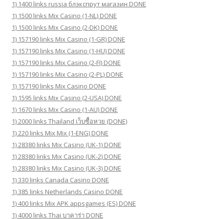
1) 1400 links russia блэкспрут магазин DONE
1) 1500 links Mix Casino (1-NL) DONE
1) 1500 links Mix Casino (2-DK) DONE
1) 157190 links Mix Casino (1-GR) DONE
1) 157190 links Mix Casino (1-HU) DONE
1) 157190 links Mix Casino (2-FI) DONE
1) 157190 links Mix Casino (2-PL) DONE
1) 157190 links Mix Casino DONE
1) 1595 links Mix Casino (2-USA) DONE
1) 1670 links Mix Casino (1-AU) DONE
1) 2000 links Thailand เว็บซื้อหวย (DONE)
1) 220 links Mix Mix (1-ENG) DONE
1) 28380 links Mix Casino (UK-1) DONE
1) 28380 links Mix Casino (UK-2) DONE
1) 28380 links Mix Casino (UK-3) DONE
1) 330 links Canada Casino DONE
1) 385 links Netherlands Casino DONE
1) 400 links Mix APK appsgames (ES) DONE
1) 4000 links Thai บาคาร่า DONE