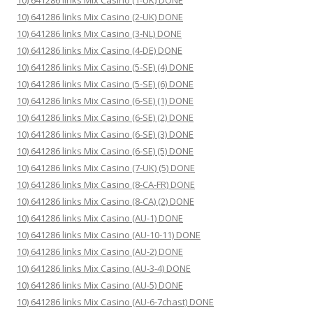
10) 641286 links Mix Casino (1-UK) DONE
10) 641286 links Mix Casino (2-UK) DONE
10) 641286 links Mix Casino (3-NL) DONE
10) 641286 links Mix Casino (4-DE) DONE
10) 641286 links Mix Casino (5-SE) (4) DONE
10) 641286 links Mix Casino (5-SE) (6) DONE
10) 641286 links Mix Casino (6-SE) (1) DONE
10) 641286 links Mix Casino (6-SE) (2) DONE
10) 641286 links Mix Casino (6-SE) (3) DONE
10) 641286 links Mix Casino (6-SE) (5) DONE
10) 641286 links Mix Casino (7-UK) (5) DONE
10) 641286 links Mix Casino (8-CA-FR) DONE
10) 641286 links Mix Casino (8-CA) (2) DONE
10) 641286 links Mix Casino (AU-1) DONE
10) 641286 links Mix Casino (AU-10-11) DONE
10) 641286 links Mix Casino (AU-2) DONE
10) 641286 links Mix Casino (AU-3-4) DONE
10) 641286 links Mix Casino (AU-5) DONE
10) 641286 links Mix Casino (AU-6-7chast) DONE