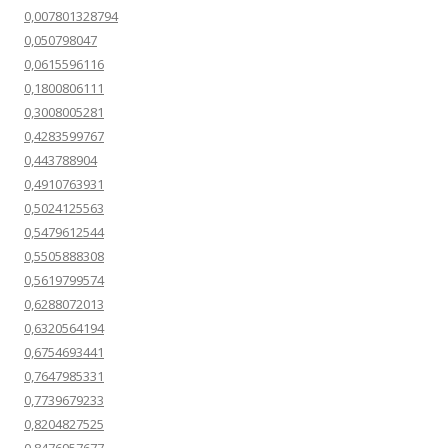
0,007801328794
0,050798047
0,0615596116
0,1800806111
0,3008005281
0,4283599767
0,443788904
0,4910763931
0,5024125563
0,5479612544
0,5505888308
0,5619799574
0,6288072013
0,6320564194
0,6754693441
0,7647985331
0,7739679233
0,8204827525