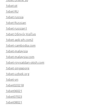
1xbet Online 36
1xbet pt
1xbet RU
1xbet russia
1xbet Russian
1xbet russian1
1xbet Οδηγός Καζίνο
1xbet-apk-ph.com2
1xbet-cambodia.com
1xbet-malaysia
1xbet-malaysia.com
1xbet-royxatdan-otish.com
1xbet-singapore
1xbet-uzbek.org
1xbet-vn
1xbet020218
1xbet06021
1xbet07023
1xbet08021