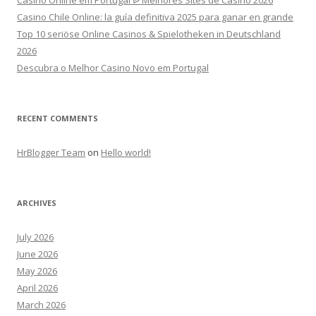
Casino Online em Portugal ᐉ Melhores Sites de Casino 2026
Casino Chile Online: la guía definitiva 2025 para ganar en grande
Top 10 seriöse Online Casinos & Spielotheken in Deutschland
2026
Descubra o Melhor Casino Novo em Portugal
RECENT COMMENTS
HrBlogger Team
on
Hello world!
ARCHIVES
July 2026
June 2026
May 2026
April 2026
March 2026