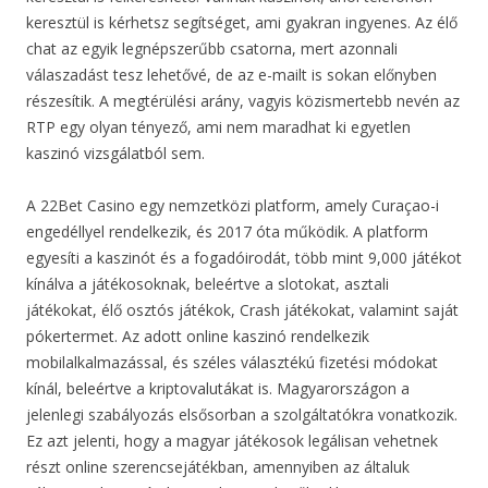
keresztül is kérhetsz segítséget, ami gyakran ingyenes. Az élő
chat az egyik legnépszerűbb csatorna, mert azonnali
válaszadást tesz lehetővé, de az e-mailt is sokan előnyben
részesítik. A megtérülési arány, vagyis közismertebb nevén az
RTP egy olyan tényező, ami nem maradhat ki egyetlen
kaszinó vizsgálatból sem.
A 22Bet Casino egy nemzetközi platform, amely Curaçao-i
engedéllyel rendelkezik, és 2017 óta működik. A platform
egyesíti a kaszinót és a fogadóirodát, több mint 9,000 játékot
kínálva a játékosoknak, beleértve a slotokat, asztali
játékokat, élő osztós játékok, Crash játékokat, valamint saját
pókertermet. Az adott online kaszinó rendelkezik
mobilalkalmazással, és széles választékú fizetési módokat
kínál, beleértve a kriptovalutákat is. Magyarországon a
jelenlegi szabályozás elsősorban a szolgáltatókra vonatkozik.
Ez azt jelenti, hogy a magyar játékosok legálisan vehetnek
részt online szerencsejátékban, amennyiben az általuk