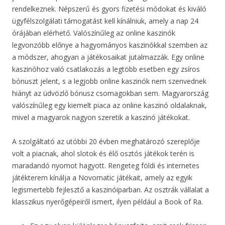
rendelkeznek. Népszerű és gyors fizetési módokat és kiváló
ügyfélszolgálati támogatást kell kínálniuk, amely a nap 24
órájában elérhető. Valószínűleg az online kaszinók
legvonzóbb előnye a hagyományos kaszinókkal szemben az
a módszer, ahogyan a játékosaikat jutalmazzák. Egy online
kaszinóhoz való csatlakozás a legtöbb esetben egy zsíros
bónuszt jelent, s a legjobb online kaszinók nem szenvednek
hiányt az üdvözlő bónusz csomagokban sem. Magyarország
valószínűleg egy kiemelt piaca az online kaszinó oldalaknak,
mivel a magyarok nagyon szeretik a kaszinó játékokat.
A szolgáltató az utóbbi 20 évben meghatározó szereplője
volt a piacnak, ahol slotok és élő osztós játékok terén is
maradandó nyomot hagyott. Rengeteg földi és internetes
játékterem kínálja a Novomatic játékait, amely az egyik
legismertebb fejlesztő a kaszinóiparban. Az osztrák vállalat a
klasszikus nyerőgépeiről ismert, ilyen például a Book of Ra.