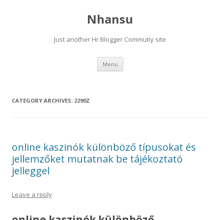
Nhansu
Just another Hr Blogger Commutiy site
Skip to content
Menu
CATEGORY ARCHIVES:
2290Z
online kaszinók különböző típusokat és
jellemzőket mutatnak be tájékoztató
jelleggel
Leave a reply
online kaszinók különböző