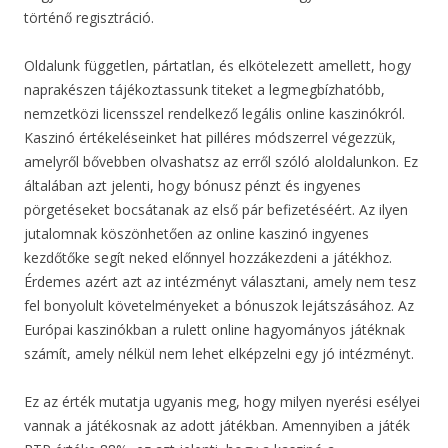
történő regisztráció.
Oldalunk független, pártatlan, és elkötelezett amellett, hogy
naprakészen tájékoztassunk titeket a legmegbízhatóbb,
nemzetközi licensszel rendelkező legális online kaszinókról.
Kaszinó értékeléseinket hat pilléres módszerrel végezzük,
amelyről bővebben olvashatsz az erről szóló aloldalunkon. Ez
általában azt jelenti, hogy bónusz pénzt és ingyenes
pörgetéseket bocsátanak az első pár befizetéséért. Az ilyen
jutalomnak köszönhetően az online kaszinó ingyenes
kezdőtőke segít neked előnnyel hozzákezdeni a játékhoz.
Érdemes azért azt az intézményt választani, amely nem tesz
fel bonyolult követelményeket a bónuszok lejátszásához. Az
Európai kaszinókban a rulett online hagyományos játéknak
számít, amely nélkül nem lehet elképzelni egy jó intézményt.
Ez az érték mutatja ugyanis meg, hogy milyen nyerési esélyei
vannak a játékosnak az adott játékban. Amennyiben a játék