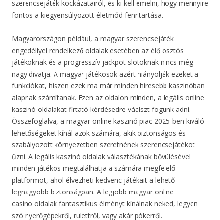
szerencsejáték kockázatairól, és ki kell emelni, hogy mennyire
fontos a kiegyensúlyozott életmód fenntartása.
Magyarországon például, a magyar szerencsejáték
engedéllyel rendelkező oldalak esetében az élő osztós
játékoknak és a progresszív jackpot slotoknak nincs még
nagy divatja. A magyar játékosok azért hiányolják ezeket a
funkciókat, hiszen ezek ma már minden híresebb kaszinóban
alapnak számítanak. Ezen az oldalon minden, a legális online
kaszinó oldalakat firtató kérdésedre váalszt fogunk adni.
Összefoglalva, a magyar online kaszinó piac 2025-ben kiváló
lehetőségeket kínál azok számára, akik biztonságos és
szabályozott környezetben szeretnének szerencsejátékot
űzni. A legális kaszinó oldalak választékának bővülésével
minden játékos megtalálhatja a számára megfelelő
platformot, ahol élvezheti kedvenc játékait a lehető
legnagyobb biztonságban. A legjobb magyar online
casino oldalak fantasztikus élményt kínálnak neked, legyen
szó nyerőgépekről, rulettről, vagy akár pókerről.