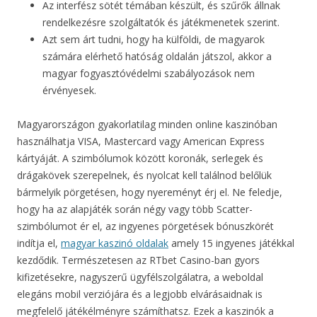
Az interfész sötét témában készült, és szűrők állnak
rendelkezésre szolgáltatók és játékmenetek szerint.
Azt sem árt tudni, hogy ha külföldi, de magyarok
számára elérhető hatóság oldalán játszol, akkor a
magyar fogyasztóvédelmi szabályozások nem
érvényesek.
Magyarországon gyakorlatilag minden online kaszinóban
használhatja VISA, Mastercard vagy American Express
kártyáját. A szimbólumok között koronák, serlegek és
drágakövek szerepelnek, és nyolcat kell találnod belőlük
bármelyik pörgetésen, hogy nyereményt érj el. Ne feledje,
hogy ha az alapjáték során négy vagy több Scatter-
szimbólumot ér el, az ingyenes pörgetések bónuszkörét
indítja el,
magyar kaszinó oldalak
amely 15 ingyenes játékkal
kezdődik. Természetesen az RTbet Casino-ban gyors
kifizetésekre, nagyszerű ügyfélszolgálatra, a weboldal
elegáns mobil verziójára és a legjobb elvárásaidnak is
megfelelő játékélményre számíthatsz. Ezek a kaszinók a