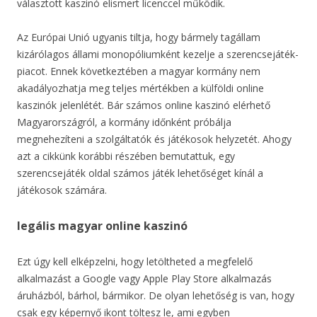
választott kaszinó elismert licenccel működik.
Az Európai Unió ugyanis tiltja, hogy bármely tagállam
kizárólagos állami monopóliumként kezelje a szerencsejáték-
piacot. Ennek következtében a magyar kormány nem
akadályozhatja meg teljes mértékben a külföldi online
kaszinók jelenlétét. Bár számos online kaszinó elérhető
Magyarországról, a kormány időnként próbálja
megnehezíteni a szolgáltatók és játékosok helyzetét. Ahogy
azt a cikkünk korábbi részében bemutattuk, egy
szerencsejáték oldal számos játék lehetőséget kínál a
játékosok számára.
legális magyar online kaszinó
Ezt úgy kell elképzelni, hogy letöltheted a megfelelő
alkalmazást a Google vagy Apple Play Store alkalmazás
áruházból, bárhol, bármikor. De olyan lehetőség is van, hogy
csak egy képernyő ikont töltesz le, ami egyben