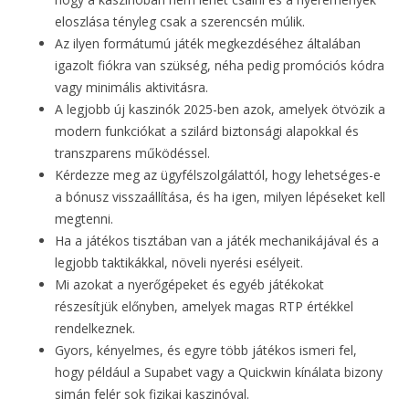
eloszlása tényleg csak a szerencsén múlik.
Az ilyen formátumú játék megkezdéséhez általában
igazolt fiókra van szükség, néha pedig promóciós kódra
vagy minimális aktivitásra.
A legjobb új kaszinók 2025-ben azok, amelyek ötvözik a
modern funkciókat a szilárd biztonsági alapokkal és
transzparens működéssel.
Kérdezze meg az ügyfélszolgálattól, hogy lehetséges-e
a bónusz visszaállítása, és ha igen, milyen lépéseket kell
megtenni.
Ha a játékos tisztában van a játék mechanikájával és a
legjobb taktikákkal, növeli nyerési esélyeit.
Mi azokat a nyerőgépeket és egyéb játékokat
részesítjük előnyben, amelyek magas RTP értékkel
rendelkeznek.
Gyors, kényelmes, és egyre több játékos ismeri fel,
hogy például a Supabet vagy a Quickwin kínálata bizony
simán felér sok fizikai kaszinóval.