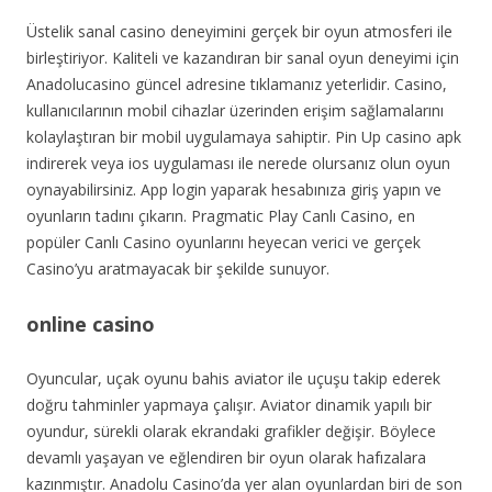
Üstelik sanal casino deneyimini gerçek bir oyun atmosferi ile
birleştiriyor. Kaliteli ve kazandıran bir sanal oyun deneyimi için
Anadolucasino güncel adresine tıklamanız yeterlidir. Casino,
kullanıcılarının mobil cihazlar üzerinden erişim sağlamalarını
kolaylaştıran bir mobil uygulamaya sahiptir. Pin Up casino apk
indirerek veya ios uygulaması ile nerede olursanız olun oyun
oynayabilirsiniz. App login yaparak hesabınıza giriş yapın ve
oyunların tadını çıkarın. Pragmatic Play Canlı Casino, en
popüler Canlı Casino oyunlarını heyecan verici ve gerçek
Casino’yu aratmayacak bir şekilde sunuyor.
online casino
Oyuncular, uçak oyunu bahis aviator ile uçuşu takip ederek
doğru tahminler yapmaya çalışır. Aviator dinamik yapılı bir
oyundur, sürekli olarak ekrandaki grafikler değişir. Böylece
devamlı yaşayan ve eğlendiren bir oyun olarak hafızalara
kazınmıştır. Anadolu Casino’da yer alan oyunlardan biri de son