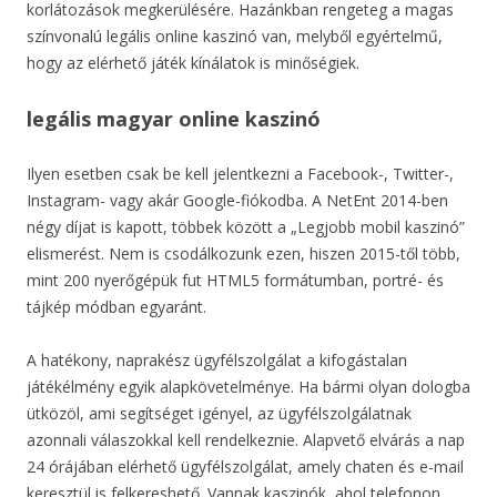
korlátozások megkerülésére. Hazánkban rengeteg a magas
színvonalú legális online kaszinó van, melyből egyértelmű,
hogy az elérhető játék kínálatok is minőségiek.
legális magyar online kaszinó
Ilyen esetben csak be kell jelentkezni a Facebook-, Twitter-,
Instagram- vagy akár Google-fiókodba. A NetEnt 2014-ben
négy díjat is kapott, többek között a „Legjobb mobil kaszinó”
elismerést. Nem is csodálkozunk ezen, hiszen 2015-től több,
mint 200 nyerőgépük fut HTML5 formátumban, portré- és
tájkép módban egyaránt.
A hatékony, naprakész ügyfélszolgálat a kifogástalan
játékélmény egyik alapkövetelménye. Ha bármi olyan dologba
ütközöl, ami segítséget igényel, az ügyfélszolgálatnak
azonnali válaszokkal kell rendelkeznie. Alapvető elvárás a nap
24 órájában elérhető ügyfélszolgálat, amely chaten és e-mail
keresztül is felkereshető. Vannak kaszinók, ahol telefonon