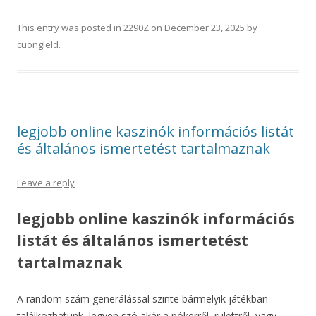
This entry was posted in
2290Z
on
December 23, 2025
by
cuongleld
.
legjobb online kaszinók információs listát
és általános ismertetést tartalmaznak
Leave a reply
legjobb online kaszinók információs
listát és általános ismertetést
tartalmaznak
A random szám generálással szinte bármelyik játékban
találkozhatunk, legyen szó akár a pókerről, rulettről, vagy