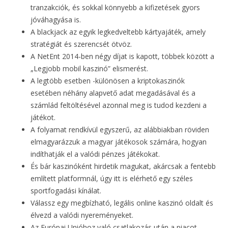
tranzakciók, és sokkal könnyebb a kifizetések gyors
jóváhagyása is.
A blackjack az egyik legkedveltebb kártyajáték, amely
stratégiát és szerencsét ötvöz.
A NetEnt 2014-ben négy díjat is kapott, többek között a
„Legjobb mobil kaszinó” elismerést.
A legtöbb esetben -különösen a kriptokaszinók
esetében néhány alapvető adat megadásával és a
számlád feltöltésével azonnal meg is tudod kezdeni a
játékot.
A folyamat rendkívül egyszerű, az alábbiakban röviden
elmagyarázzuk a magyar játékosok számára, hogyan
indíthatják el a valódi pénzes játékokat.
És bár kaszinóként hirdetik magukat, akárcsak a fentebb
említett platformnál, úgy itt is elérhető egy széles
sportfogadási kínálat.
Válassz egy megbízható, legális online kaszinó oldalt és
élvezd a valódi nyereményeket.
Az Európai Unióhoz való csatlakozás után a piacot