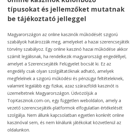
típusokat és jellemzőket mutatnak
be tájékoztató jelleggel
Magyarországon az online kaszinók működését szigorú
szabályok határozzák meg, amelyeket a hazai szerencsejáték
törvény szabályoz. Egy online kaszinó hazai működése akkor
számít legálisnak, ha rendelkezik magyarországi engedéllyel,
amelyet a Szerencsejáték Felügyelet bocsát ki. Ez az
engedély csak olyan szolgáltatóknak adható, amelyek
megfelelnek a szigorú működési és pénzügyi feltételeknek,
valamint legalább egy fizikai, azaz szárazföldi kaszinót is
üzemeltetnek Magyarországon. Üdvözöljük a
TopKaszinok.com-on, egy független weboldalon, amely a
vezető szerencsejáték-platformok elfogulatlan értékelését
szolgálja. Nem állunk kapcsolatban egyetlen konkrét online
kaszinóval sem, és nem kínálunk játékokat közvetlenül az
oldalunkon.