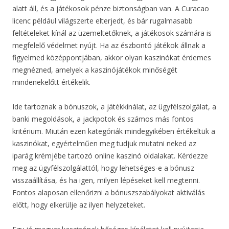
alatt áll, és a játékosok pénze biztonságban van. A Curacao
licenc például világszerte elterjedt, és bár rugalmasabb
feltételeket kínál az üzemeltetőknek, a játékosok számára is
megfelelő védelmet nyújt. Ha az észbontó játékok állnak a
figyelmed középpontjában, akkor olyan kaszinókat érdemes
megnézned, amelyek a kaszinójátékok minőségét
mindenekelőtt értékelik.
Ide tartoznak a bónuszok, a játékkínálat, az ügyfélszolgálat, a
banki megoldások, a jackpotok és számos más fontos
kritérium. Miután ezen kategóriák mindegyikében értékeltük a
kaszinókat, egyértelműen meg tudjuk mutatni neked az
iparág krémjébe tartozó online kaszinó oldalakat. Kérdezze
meg az ügyfélszolgálattól, hogy lehetséges-e a bónusz
visszaállítása, és ha igen, milyen lépéseket kell megtenni.
Fontos alaposan ellenőrizni a bónuszszabályokat aktiválás
előtt, hogy elkerülje az ilyen helyzeteket.