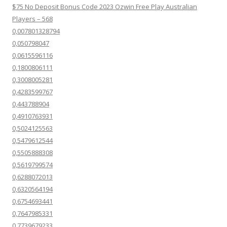
$75 No Deposit Bonus Code 2023 Ozwin Free Play Australian
Players – 568
0,007801328794
0,050798047
0,0615596116
0,1800806111
0,3008005281
0,4283599767
0,443788904
0,4910763931
0,5024125563
0,5479612544
0,5505888308
0,5619799574
0,6288072013
0,6320564194
0,6754693441
0,7647985331
0,7739679233