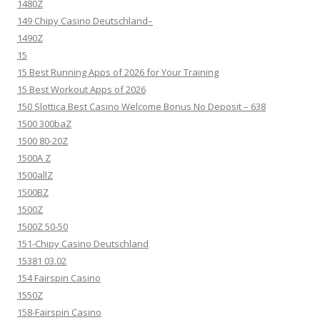
1480Z
149 Chipy Casino Deutschland–
1490Z
15
15 Best Running Apps of 2026 for Your Training
15 Best Workout Apps of 2026
150 Slottica Best Casino Welcome Bonus No Deposit – 638
1500 300baZ
1500 80-20Z
1500A Z
1500allZ
1500BZ
1500Z
1500Z 50-50
151-Chipy Casino Deutschland
15381 03.02
154 Fairspin Casino
1550Z
158-Fairspin Casino