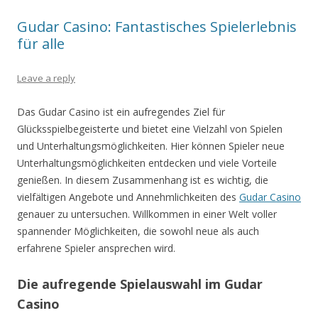
Gudar Casino: Fantastisches Spielerlebnis
für alle
Leave a reply
Das Gudar Casino ist ein aufregendes Ziel für
Glücksspielbegeisterte und bietet eine Vielzahl von Spielen
und Unterhaltungsmöglichkeiten. Hier können Spieler neue
Unterhaltungsmöglichkeiten entdecken und viele Vorteile
genießen. In diesem Zusammenhang ist es wichtig, die
vielfältigen Angebote und Annehmlichkeiten des
Gudar Casino
genauer zu untersuchen. Willkommen in einer Welt voller
spannender Möglichkeiten, die sowohl neue als auch
erfahrene Spieler ansprechen wird.
Die aufregende Spielauswahl im Gudar
Casino