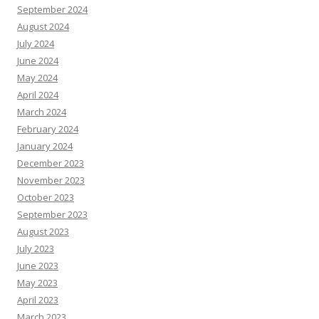
September 2024
August 2024
July 2024
June 2024
May 2024
April 2024
March 2024
February 2024
January 2024
December 2023
November 2023
October 2023
September 2023
August 2023
July 2023
June 2023
May 2023
April 2023
March 2023