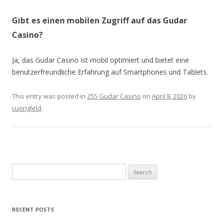
Gibt es einen mobilen Zugriff auf das Gudar
Casino?
Ja, das Gudar Casino ist mobil optimiert und bietet eine
benutzerfreundliche Erfahrung auf Smartphones und Tablets.
This entry was posted in
255 Gudar Casino
on
April 8, 2026
by
cuongleld
.
Search
for:
RECENT POSTS