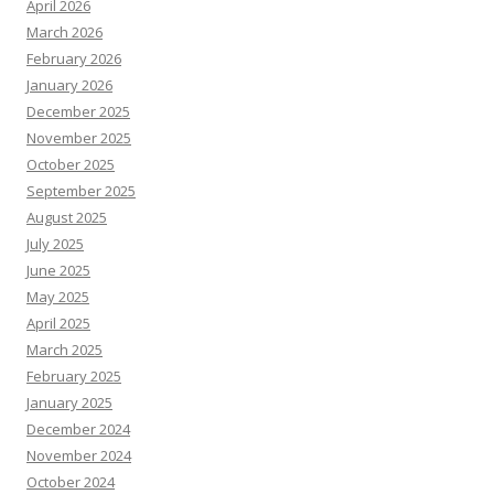
April 2026
March 2026
February 2026
January 2026
December 2025
November 2025
October 2025
September 2025
August 2025
July 2025
June 2025
May 2025
April 2025
March 2025
February 2025
January 2025
December 2024
November 2024
October 2024