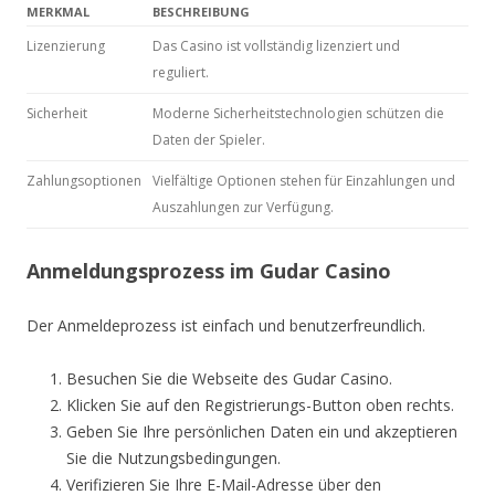
MERKMAL
BESCHREIBUNG
Lizenzierung
Das Casino ist vollständig lizenziert und
reguliert.
Sicherheit
Moderne Sicherheitstechnologien schützen die
Daten der Spieler.
Zahlungsoptionen
Vielfältige Optionen stehen für Einzahlungen und
Auszahlungen zur Verfügung.
Anmeldungsprozess im Gudar Casino
Der Anmeldeprozess ist einfach und benutzerfreundlich.
Besuchen Sie die Webseite des Gudar Casino.
Klicken Sie auf den Registrierungs-Button oben rechts.
Geben Sie Ihre persönlichen Daten ein und akzeptieren
Sie die Nutzungsbedingungen.
Verifizieren Sie Ihre E-Mail-Adresse über den