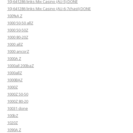
10) 641286 links Mix Casino (AU-5) DONE
10) 641286 links Mix Casino (AU-6-7chast) DONE
100%A Z
1000 50-50 allZ
1000 50-50Z
1000 80-20Z
1000 allZ
1000 ancorZ
1000A Z
1000all 200baZ
1000allZ
1000BAZ
1000Z
1000Z 50-50
1000Z 80-20
10031 done
100bZ
1020Z
1090A Z