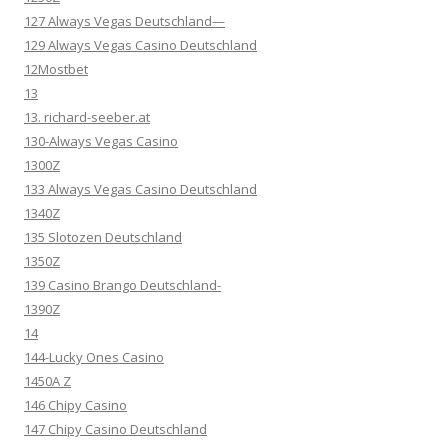
127 Always Vegas Deutschland—
129 Always Vegas Casino Deutschland
12Mostbet
13
13. richard-seeber.at
130-Always Vegas Casino
1300Z
133 Always Vegas Casino Deutschland
1340Z
135 Slotozen Deutschland
1350Z
139 Casino Brango Deutschland-
1390Z
14
144-Lucky Ones Casino
1450A Z
146 Chipy Casino
147 Chipy Casino Deutschland