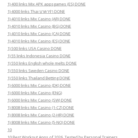
1) 400 links Mix APK appsgames (ES) DONE
1) 4000 links Thai บาคาร่า DONE
1) 4010 links Mix Casino (AR) DONE
1) 4010 links Mix Casino (BG) DONE
1) 4010 links Mix Casino (CA) DONE
1) 4010 links Mix Casino (ES) DONE
1) 500 links USA Casino DONE
1) 55 links Indonesia Casino DONE
1) 550 links English whole melts DONE
1) 550 links Sweden Casino DONE
1) 550 links Thailand Betting DONE
1) 6000 links Mix Casino (DK) DONE
1) 6000 links Mix Casino (ENG)
1) 6000 links Mix Casino (SW) DONE
1) 8008 links Mix Casino (1-CZ) DONE
1) 8008 links Mix Casino (2-HR) DONE
1) 8008 links Mix Casino (5-NO) DONE
10
10 Best Workout Apps of 2026, Tested by Personal Trainers