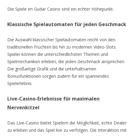
Die Spiele im Gudar Casino sind ein echter Höhepunkt.
Klassische Spielautomaten für jeden Geschmack
Die Auswahl klassischer Spielautomaten reicht von den
traditionellen Früchten bis hin zu modernen Video-Slots.
Spieler können die unterschiedlichsten Themen und
Spielmechaniken erleben, die jeden Geschmack ansprechen.
Die großartige Grafik und die unterhaltsamen
Bonusfunktionen sorgen zudem für ein spannendes
Spielerlebnis.
Live-Casino-Erlebnisse für maximalen
Nervenkitzel
Das Live-Casino bietet Spielern die Möglichkeit, echte Dealer
zu erleben und das Spiel live zu verfolgen. Die Interaktion mit