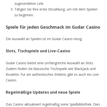
zugesendeten Link.
Tätigen Sie Ihre erste Einzahlung, um mit dem Spielen
zu beginnen.
Spiele für jeden Geschmack im Gudar Casino
Die Auswahl an Spielen ist im Gudar Casino riesig.
Slots, Tischspiele und Live-Casino
Gudar Casino bietet eine umfangreiche Auswahl an Slots.
Zudem finden Sie klassische Tischspiele wie Blackjack und
Roulette. Für ein authentisches Erlebnis gibt es auch ein Live-
Casino.
Regelmäßige Updates und neue Spiele
Das Casino aktualisiert regelmäßig seine Spielbibliothek. Dies