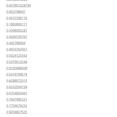
0,007801328794
0,050798047
0,0615596116
0,1800806111
0,3008005281
0,4283599767
0,443788904
0,4910763931
0,5024125563
0,5479612544
0,5505888308
0,5619799574
0,6288072013
0,6320564194
0,6754693441
0,7647985331
0,7739679233
0,8204827525