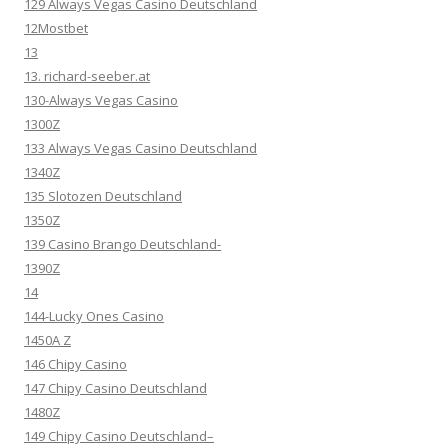
129 Always Vegas Casino Deutschland
12Mostbet
13
13. richard-seeber.at
130-Always Vegas Casino
1300Z
133 Always Vegas Casino Deutschland
1340Z
135 Slotozen Deutschland
1350Z
139 Casino Brango Deutschland-
1390Z
14
144-Lucky Ones Casino
1450A Z
146 Chipy Casino
147 Chipy Casino Deutschland
1480Z
149 Chipy Casino Deutschland–