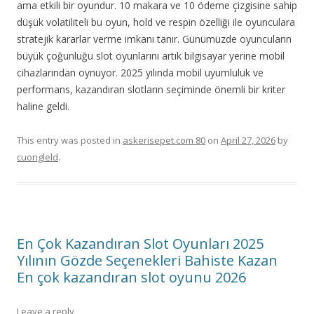
ama etkili bir oyundur. 10 makara ve 10 ödeme çizgisine sahip
düşük volatiliteli bu oyun, hold ve respin özelliği ile oyunculara
stratejik kararlar verme imkanı tanır. Günümüzde oyuncuların
büyük çoğunluğu slot oyunlarını artık bilgisayar yerine mobil
cihazlarından oynuyor. 2025 yılında mobil uyumluluk ve
performans, kazandıran slotların seçiminde önemli bir kriter
haline geldi.
This entry was posted in
askerisepet.com 80
on
April 27, 2026
by
cuongleld
.
En Çok Kazandıran Slot Oyunları 2025
Yılının Gözde Seçenekleri Bahiste Kazan
En çok kazandıran slot oyunu 2026
Leave a reply