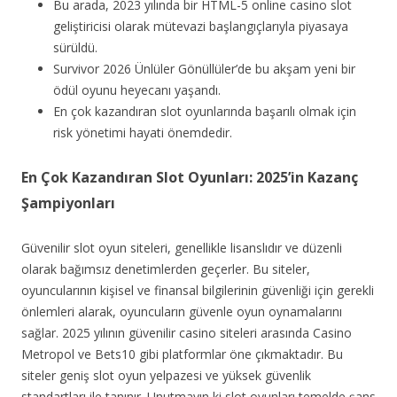
Bu arada, 2023 yılında bir HTML-5 online casino slot
geliştiricisi olarak mütevazi başlangıçlarıyla piyasaya
sürüldü.
Survivor 2026 Ünlüler Gönüllüler’de bu akşam yeni bir
ödül oyunu heyecanı yaşandı.
En çok kazandıran slot oyunlarında başarılı olmak için
risk yönetimi hayati önemdedir.
En Çok Kazandıran Slot Oyunları: 2025’in Kazanç
Şampiyonları
Güvenilir slot oyun siteleri, genellikle lisanslıdır ve düzenli
olarak bağımsız denetimlerden geçerler. Bu siteler,
oyuncularının kişisel ve finansal bilgilerinin güvenliği için gerekli
önlemleri alarak, oyuncuların güvenle oyun oynamalarını
sağlar. 2025 yılının güvenilir casino siteleri arasında Casino
Metropol ve Bets10 gibi platformlar öne çıkmaktadır. Bu
siteler geniş slot oyun yelpazesi ve yüksek güvenlik
standartları ile tanınır. Unutmayın ki slot oyunları temelde şans