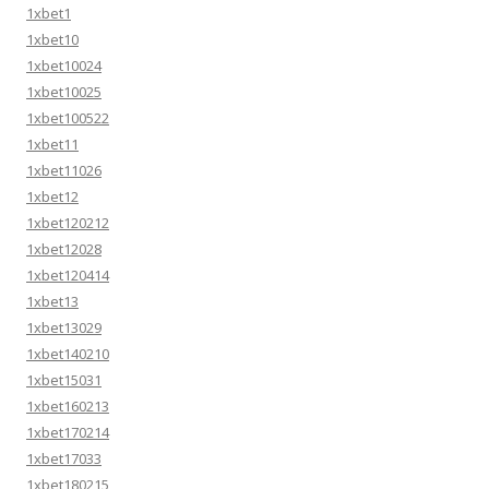
1xbet1
1xbet10
1xbet10024
1xbet10025
1xbet100522
1xbet11
1xbet11026
1xbet12
1xbet120212
1xbet12028
1xbet120414
1xbet13
1xbet13029
1xbet140210
1xbet15031
1xbet160213
1xbet170214
1xbet17033
1xbet180215