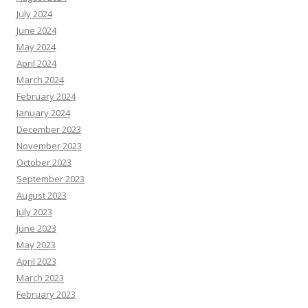
July 2024
June 2024
May 2024
April 2024
March 2024
February 2024
January 2024
December 2023
November 2023
October 2023
September 2023
August 2023
July 2023
June 2023
May 2023
April 2023
March 2023
February 2023