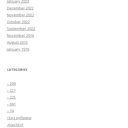
January 2023
December 2022
November 2022
October 2022
September 2022
November 2016
August 2015
January 1970
CATEGORIES
– 209
– 221
– 225
– 691
– 74
! Без рубрики
.mas3d.cl