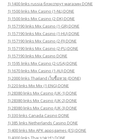
1) 1400 links russia блэкспрут магазин DONE
1) 1500 links Mix Casino (1-NL) DONE
1) 1500 links Mix Casino (2-DK) DONE
1) 157190 links Mix Casino (1-GR) DONE
1) 157190 links Mix Casino (1-HU) DONE
1) 157190 links Mix Casino (2-FI) DONE
1) 157190 links Mix Casino (2-PL) DONE
1) 157190 links Mix Casino DONE
1) 1595 links Mix Casino (2-USA) DONE
1) 1670 links Mix Casino (1-AU) DONE
1) 2000 links Thailand เว็บซื้อหวย (DONE)
1) 220 links Mix Mix (1-ENG) DONE
1) 28380 links Mix Casino (UK-1) DONE
1) 28380 links Mix Casino (UK-2) DONE
1) 28380 links Mix Casino (UK-3) DONE
1) 330 links Canada Casino DONE
1) 385 links Netherlands Casino DONE
1) 400 links Mix APK appsgames (ES) DONE
1) 4000 links Thai บาคาร่า DONE