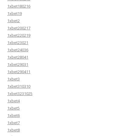
1xbet180216
1xbet19
1xbet2
1xbet200217
1xbet220219
1xbet23021
1xbet24036
1xbet28041
1xbet29031
1xbet290411
1xbet3
1xbet310310
1xbet3231025
1xbet4
1xbet5
1xbet6
1xbet7
1xbet8