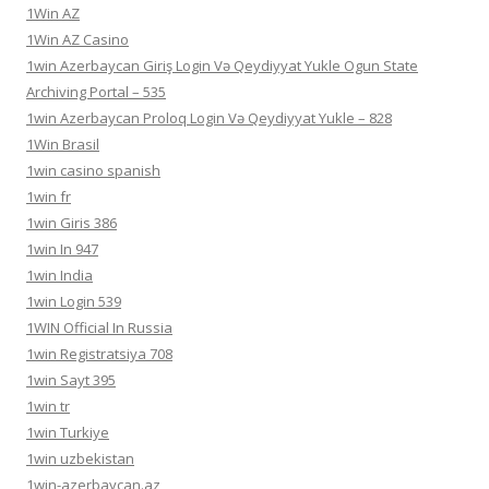
1Win AZ
1Win AZ Casino
1win Azerbaycan Giriş Login Və Qeydiyyat Yukle Ogun State
Archiving Portal – 535
1win Azerbaycan Proloq Login Və Qeydiyyat Yukle – 828
1Win Brasil
1win casino spanish
1win fr
1win Giris 386
1win In 947
1win India
1win Login 539
1WIN Official In Russia
1win Registratsiya 708
1win Sayt 395
1win tr
1win Turkiye
1win uzbekistan
1win-azerbaycan.az