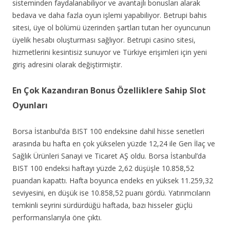
sisteminden faydalanabiliyor ve avantajlı bonusları alarak
bedava ve daha fazla oyun işlemi yapabiliyor. Betrupi bahis
sitesi, üye ol bölümü üzerinden şartları tutan her oyuncunun
üyelik hesabı oluşturması sağlıyor. Betrupi casino sitesi,
hizmetlerini kesintisiz sunuyor ve Türkiye erişimleri için yeni
giriş adresini olarak değiştirmiştir.
En Çok Kazandıran Bonus Özelliklere Sahip Slot
Oyunları
Borsa İstanbul’da BIST 100 endeksine dahil hisse senetleri
arasında bu hafta en çok yükselen yüzde 12,24 ile Gen İlaç ve
Sağlık Ürünleri Sanayi ve Ticaret AŞ oldu. Borsa İstanbul’da
BIST 100 endeksi haftayı yüzde 2,62 düşüşle 10.858,52
puandan kapattı. Hafta boyunca endeks en yüksek 11.259,32
seviyesini, en düşük ise 10.858,52 puanı gördü. Yatırımcıların
temkinli seyrini sürdürdüğü haftada, bazı hisseler güçlü
performanslarıyla öne çıktı.