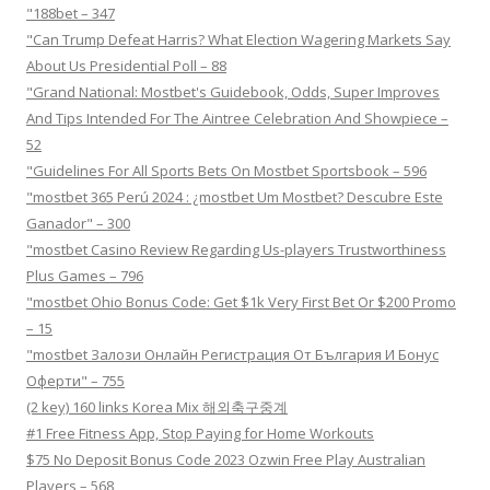
"188bet – 347
"Can Trump Defeat Harris? What Election Wagering Markets Say
About Us Presidential Poll – 88
"Grand National: Mostbet's Guidebook, Odds, Super Improves
And Tips Intended For The Aintree Celebration And Showpiece –
52
"Guidelines For All Sports Bets On Mostbet Sportsbook – 596
"mostbet 365 Perú 2024 ️: ¿mostbet Um Mostbet? Descubre Este
Ganador" – 300
"mostbet Casino Review Regarding Us-players Trustworthiness
Plus Games – 796
"mostbet Ohio Bonus Code: Get $1k Very First Bet Or $200 Promo
– 15
"mostbet Залози Онлайн Регистрация От България И Бонус
Оферти" – 755
(2 key) 160 links Korea Mix 해외축구중계
#1 Free Fitness App, Stop Paying for Home Workouts
$75 No Deposit Bonus Code 2023 Ozwin Free Play Australian
Players – 568