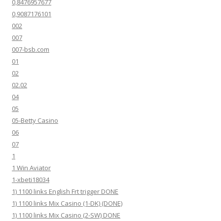
0,8476957677
0,9087176101
002
007
007-bsb.com
01
02
02.02
04
05
05-Betty Casino
06
07
1
1 Win Aviator
1-xbeti18034
1) 1100 links English Frt trigger DONE
1) 1100 links Mix Casino (1-DK) (DONE)
1) 1100 links Mix Casino (2-SW) DONE