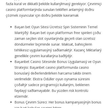
fazla kural ve dikkatli þekilde kullanýlmasý gerekiyor. Çevrimiçi
casino platformlarýnda sunulan teklifleri anlamýný doðru
çözmek oyuncular için doðru þekilde kavramak
Başarı bet Oyun Sitesi Ücretsiz Spin Sisteminin Temel
Mantýðý: Başarı bet oyun platformun free spinleri çoðu
zaman seçilen slot oyunlarýnda geçerli olan ücretsiz
döndürmeler biçiminde sunar. Maksat, bahisçilerin
tehlikesiz uygulamasýný saðlamaktýr. Kazanç Miktarlarý
genellikle çevrim kurallarýna baðlýdýr.
Başarıbet Casino Sitesinde Bonus Uygulamasý ve Oyun
Stratejisi: Başarıbet casino platformunda casino
bonuslarý deðerlendirilirken harcama takibi önem
verilmelidir. Ekstra Ödüller oyun oynama süresini
çoðaltýr sadece programsýz kullaným, beklenen
faydayý saðlamayabilir. Bu yüzden risk kontrolü
elzemdir.
Bonus Çevrim Süreci: Her bonus kampanyasýnýn bonus
için þart koþulan çevrimi bitirin.