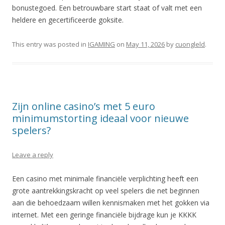
bonustegoed. Een betrouwbare start staat of valt met een
heldere en gecertificeerde goksite.
This entry was posted in
IGAMING
on
May 11, 2026
by
cuongleld
.
Zijn online casino’s met 5 euro
minimumstorting ideaal voor nieuwe
spelers?
Leave a reply
Een casino met minimale financiële verplichting heeft een
grote aantrekkingskracht op veel spelers die net beginnen
aan die behoedzaam willen kennismaken met het gokken via
internet. Met een geringe financiële bijdrage kun je KKKK