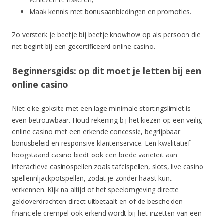
Maak kennis met bonusaanbiedingen en promoties.
Zo versterk je beetje bij beetje knowhow op als persoon die
net begint bij een gecertificeerd online casino.
Beginnersgids: op dit moet je letten bij een
online casino
Niet elke goksite met een lage minimale stortingslimiet is
even betrouwbaar. Houd rekening bij het kiezen op een veilig
online casino met een erkende concessie, begrijpbaar
bonusbeleid en responsive klantenservice. Een kwalitatief
hoogstaand casino biedt ook een brede variëteit aan
interactieve casinospellen zoals tafelspellen, slots, live casino
spellennljackpotspellen, zodat je zonder haast kunt
verkennen. Kijk na altijd of het speelomgeving directe
geldoverdrachten direct uitbetaalt en of de bescheiden
financiële drempel ook erkend wordt bij het inzetten van een