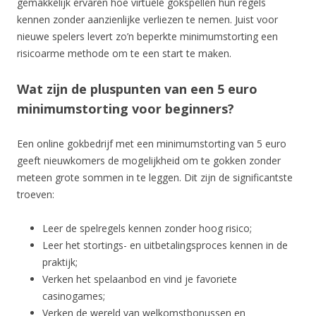
gemakkelijk ervaren hoe virtuele gokspellen hun regels
kennen zonder aanzienlijke verliezen te nemen. Juist voor
nieuwe spelers levert zo’n beperkte minimumstorting een
risicoarme methode om te een start te maken.
Wat zijn de pluspunten van een 5 euro
minimumstorting voor beginners?
Een online gokbedrijf met een minimumstorting van 5 euro
geeft nieuwkomers de mogelijkheid om te gokken zonder
meteen grote sommen in te leggen. Dit zijn de significantste
troeven:
Leer de spelregels kennen zonder hoog risico;
Leer het stortings- en uitbetalingsproces kennen in de
praktijk;
Verken het spelaanbod en vind je favoriete
casinogames;
Verken de wereld van welkomstbonussen en