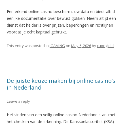
Een erkend online casino beschermt uw data en biedt altijd
eerlijke documentatie over bewust gokken. Neem altijd een
dienst dat helder is over prijzen, beperkingen en richtlijnen
voordat je echt kapitaal gebruikt.
This entry was posted in
IGAMING
on
May 6, 2026
by
cuongleld
.
De juiste keuze maken bij online casino’s
in Nederland
Leave a reply
Het vinden van een veilig online casino Nederland start met
het checken van de erkenning. De Kansspelautoriteit (KSA)