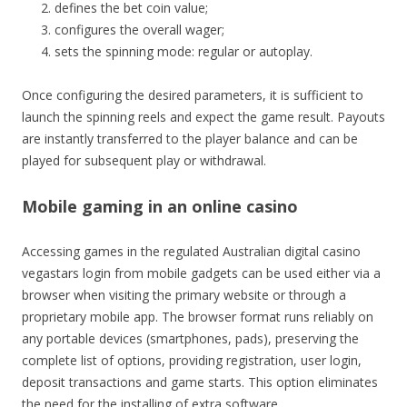
defines the bet coin value;
configures the overall wager;
sets the spinning mode: regular or autoplay.
Once configuring the desired parameters, it is sufficient to
launch the spinning reels and expect the game result. Payouts
are instantly transferred to the player balance and can be
played for subsequent play or withdrawal.
Mobile gaming in an online casino
Accessing games in the regulated Australian digital casino
vegastars login from mobile gadgets can be used either via a
browser when visiting the primary website or through a
proprietary mobile app. The browser format runs reliably on
any portable devices (smartphones, pads), preserving the
complete list of options, providing registration, user login,
deposit transactions and game starts. This option eliminates
the need for the installing of extra software.