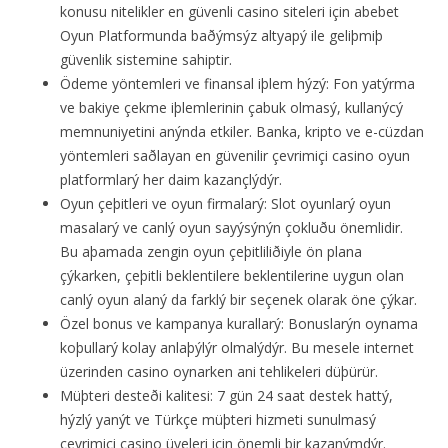
konusu nitelikler en güvenli casino siteleri için abebet
Oyun Platformunda baðýmsýz altyapý ile geliþmiþ
güvenlik sistemine sahiptir.
Ödeme yöntemleri ve finansal iþlem hýzý: Fon yatýrma
ve bakiye çekme iþlemlerinin çabuk olmasý, kullanýcý
memnuniyetini anýnda etkiler. Banka, kripto ve e-cüzdan
yöntemleri saðlayan en güvenilir çevrimiçi casino oyun
platformlarý her daim kazançlýdýr.
Oyun çeþitleri ve oyun firmalarý: Slot oyunlarý oyun
masalarý ve canlý oyun sayýsýnýn çokluðu önemlidir.
Bu aþamada zengin oyun çeþitliliðiyle ön plana
çýkarken, çeþitli beklentilere beklentilerine uygun olan
canlý oyun alaný da farklý bir seçenek olarak öne çýkar.
Özel bonus ve kampanya kurallarý: Bonuslarýn oynama
koþullarý kolay anlaþýlýr olmalýdýr. Bu mesele internet
üzerinden casino oynarken ani tehlikeleri düþürür.
Müþteri desteði kalitesi: 7 gün 24 saat destek hattý,
hýzlý yanýt ve Türkçe müþteri hizmeti sunulmasý
çevrimiçi casino üyeleri için önemli bir kazanýmdýr.