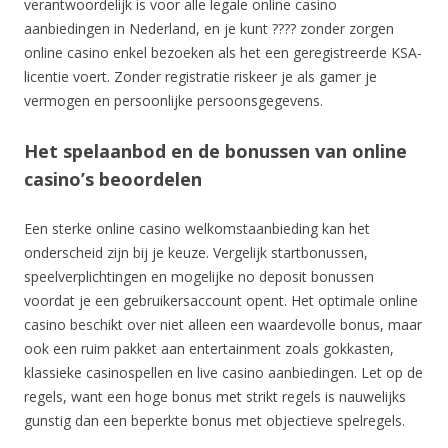
verantwoordelijk is voor alle legale online casino
aanbiedingen in Nederland, en je kunt ???? zonder zorgen
online casino enkel bezoeken als het een geregistreerde KSA-
licentie voert. Zonder registratie riskeer je als gamer je
vermogen en persoonlijke persoonsgegevens.
Het spelaanbod en de bonussen van online
casino’s beoordelen
Een sterke online casino welkomstaanbieding kan het
onderscheid zijn bij je keuze. Vergelijk startbonussen,
speelverplichtingen en mogelijke no deposit bonussen
voordat je een gebruikersaccount opent. Het optimale online
casino beschikt over niet alleen een waardevolle bonus, maar
ook een ruim pakket aan entertainment zoals gokkasten,
klassieke casinospellen en live casino aanbiedingen. Let op de
regels, want een hoge bonus met strikt regels is nauwelijks
gunstig dan een beperkte bonus met objectieve spelregels.