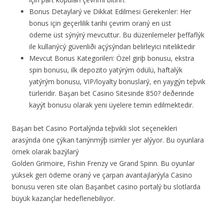
Bonus Detaylarý ve Dikkat Edilmesi Gerekenler: Her
bonus için geçerlilik tarihi çevrim oraný en üst
ödeme üst sýnýrý mevcuttur. Bu düzenlemeler þeffaflýk
ile kullanýcý güvenliði açýsýndan belirleyici niteliktedir
Mevcut Bonus Kategorileri: Özel giriþ bonusu, ekstra
spin bonusu, ilk depozito yatýrým ödülü, haftalýk
yatýrým bonusu, VIP/loyalty bonuslarý, en yaygýn teþvik
türleridir. Başarı bet Casino Sitesinde 850? deðerinde
kayýt bonusu olarak yeni üyelere temin edilmektedir.
Başarı bet Casino Portalýnda teþvikli slot seçenekleri
arasýnda öne çýkan tanýnmýþ isimler yer alýyor. Bu oyunlara
örnek olarak bazýlarý
Golden Grimoire, Fishin Frenzy ve Grand Spinn. Bu oyunlar
yüksek geri ödeme oraný ve çarpan avantajlarýyla Casino
bonusu veren site olan Başarıbet casino portalý bu slotlarda
büyük kazançlar hedeflenebiliyor.