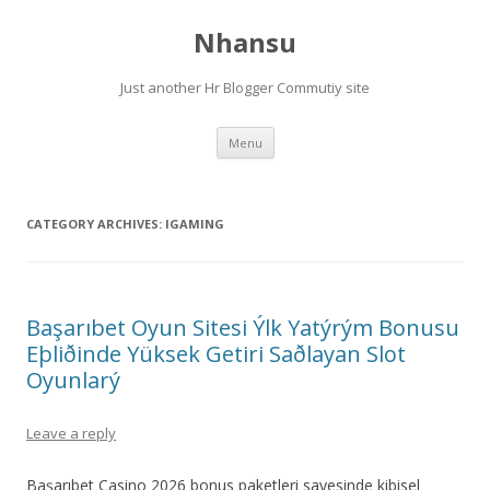
Nhansu
Just another Hr Blogger Commutiy site
Skip to content
Menu
CATEGORY ARCHIVES:
IGAMING
Başarıbet Oyun Sitesi Ýlk Yatýrým Bonusu
Eþliðinde Yüksek Getiri Saðlayan Slot
Oyunlarý
Leave a reply
Başarıbet Casino 2026 bonus paketleri sayesinde kiþisel