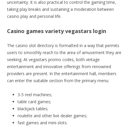
uncertainty. It is also practical to control the gaming time,
taking play breaks and sustaining a moderation between
casino play and personal life.
Casino games variety vegastars login
The casino slot directory is formatted in a way that permits
users to smoothly reach to the area of amusement they are
seeking. At vegastars promo codes, both vintage
entertainment and innovative offerings from renowned
providers are present. In the entertainment hall, members
can enter the suitable section from the primary menu:
3-5 reel machines;
table card games;
blackjack tables;
roulette and other live dealer games;
fast games and mini-slots.