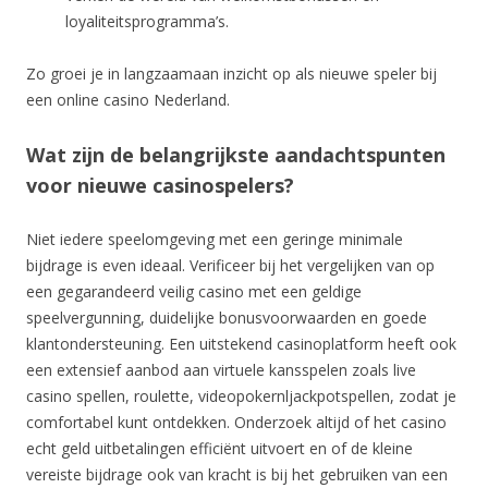
loyaliteitsprogramma’s.
Zo groei je in langzaamaan inzicht op als nieuwe speler bij
een online casino Nederland.
Wat zijn de belangrijkste aandachtspunten
voor nieuwe casinospelers?
Niet iedere speelomgeving met een geringe minimale
bijdrage is even ideaal. Verificeer bij het vergelijken van op
een gegarandeerd veilig casino met een geldige
speelvergunning, duidelijke bonusvoorwaarden en goede
klantondersteuning. Een uitstekend casinoplatform heeft ook
een extensief aanbod aan virtuele kansspelen zoals live
casino spellen, roulette, videopokernljackpotspellen, zodat je
comfortabel kunt ontdekken. Onderzoek altijd of het casino
echt geld uitbetalingen efficiënt uitvoert en of de kleine
vereiste bijdrage ook van kracht is bij het gebruiken van een