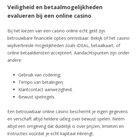
Veiligheid en betaalmogelijkheden
evalueren bij een online casino
Bij het kiezen van een casino online echt geld zijn
betrouwbare financiële opties onmisbaar. Bekijk of het casino
wijdverbreide mogelijkheden zoals iDEAL, betaalkaart, of
online betaaldiensten accepteert. Aandachtspunten zijn onder
andere:
Gebruik van codering;
Tempo van betalingen;
Klantcontact aanwezigheid;
Bewust spelregels.
Een betrouwbaar online casino beschermt je eigen gegevens
en verschaft altijd heldere uitleg over bewust spelen. Neem
altijd een omgeving dat duidelijk is over prijzen, limieten en
instructies voordat je echt kapitaal inbrengt.