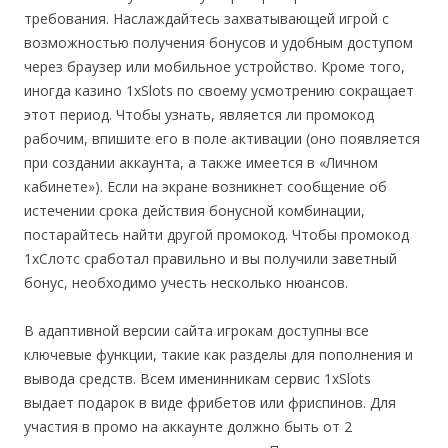
требования. Наслаждайтесь захватывающей игрой с
возможностью получения бонусов и удобным доступом
через браузер или мобильное устройство. Кроме того,
иногда казино 1xSlots по своему усмотрению сокращает
этот период. Чтобы узнать, является ли промокод
рабочим, впишите его в поле активации (оно появляется
при создании аккаунта, а также имеется в «Личном
кабинете»). Если на экране возникнет сообщение об
истечении срока действия бонусной комбинации,
постарайтесь найти другой промокод. Чтобы промокод
1хСлотс сработал правильно и вы получили заветный
бонус, необходимо учесть несколько нюансов.
В адаптивной версии сайта игрокам доступны все
ключевые функции, такие как разделы для пополнения и
вывода средств. Всем именинникам сервис 1xSlots
выдает подарок в виде фрибетов или фриспинов. Для
участия в промо на аккаунте должно быть от 2