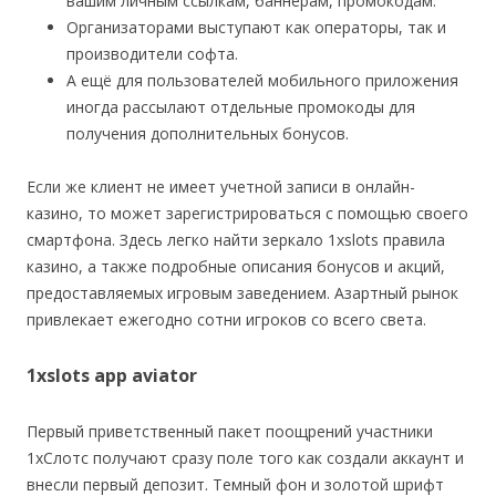
вашим личным ссылкам, баннерам, промокодам.
Организаторами выступают как операторы, так и
производители софта.
А ещё для пользователей мобильного приложения
иногда рассылают отдельные промокоды для
получения дополнительных бонусов.
Если же клиент не имеет учетной записи в онлайн-
казино, то может зарегистрироваться с помощью своего
смартфона. Здесь легко найти зеркало 1xslots правила
казино, а также подробные описания бонусов и акций,
предоставляемых игровым заведением. Азартный рынок
привлекает ежегодно сотни игроков со всего света.
1xslots app aviator
Первый приветственный пакет поощрений участники
1хСлотс получают сразу поле того как создали аккаунт и
внесли первый депозит. Темный фон и золотой шрифт