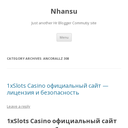
Nhansu
Just another Hr Blogger Commutiy site
Skip to content
Menu
CATEGORY ARCHIVES:
ANCORALLZ 308
1xSlots Casino официальный сайт —
лицензия и безопасность
Leave a reply
1xSlots Casino официальный сайт