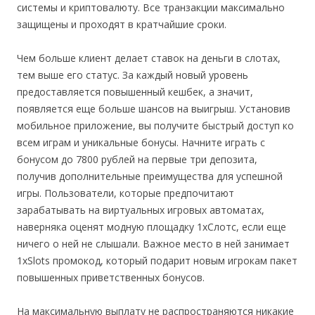
системы и криптовалюту. Все транзакции максимально
защищены и проходят в кратчайшие сроки.
Чем больше клиент делает ставок на деньги в слотах,
тем выше его статус. За каждый новый уровень
предоставляется повышенный кешбек, а значит,
появляется еще больше шансов на выигрыш. Установив
мобильное приложение, вы получите быстрый доступ ко
всем играм и уникальные бонусы. Начните играть с
бонусом до 7800 рублей на первые три депозита,
получив дополнительные преимущества для успешной
игры. Пользователи, которые предпочитают
зарабатывать на виртуальных игровых автоматах,
наверняка оценят модную площадку 1хСлотс, если еще
ничего о ней не слышали. Важное место в ней занимает
1xSlots промокод, который подарит новым игрокам пакет
повышенных приветственных бонусов.
На максимальную выплату не распространяются никакие