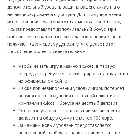
дополнительный уровень защиты вашего аккаунта от
несанкционированного доступа. Для стимулирования
использования криптовалют как метода пополнения,
1xSlots предоставляет дополнительный бонус. При
выборе криптовалютного метода пополнения игроки
получают +2% к своему депозиту, что делает этот
способ еще более привлекательным.
Чтобы начать игру в казино 1xSlots, в первую
очередь потребуется зарегистрировать аккаунт на
их официальном сайте.
Также при невыполнении условий игрок потеряет
возможность получения еще одной плюшки от
компании 1xSlots – бонуса на десятый депозит.
Основное условие – за последний месяц внести
депозит на общую сумму не менее 100 евро.
За каждый новый уровень предоставляется
повышенный кешбек, а значит, появляется еще