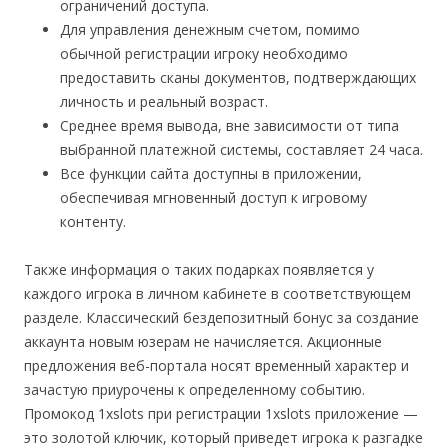
ограничений доступа.
Для управления денежным счетом, помимо
обычной регистрации игроку необходимо
предоставить сканы документов, подтверждающих
личность и реальный возраст.
Среднее время вывода, вне зависимости от типа
выбранной платежной системы, составляет 24 часа.
Все функции сайта доступны в приложении,
обеспечивая мгновенный доступ к игровому
контенту.
Также информация о таких подарках появляется у
каждого игрока в личном кабинете в соответствующем
разделе. Классический бездепозитный бонус за создание
аккаунта новым юзерам не начисляется. Акционные
предложения веб-портала носят временный характер и
зачастую приурочены к определенному событию.
Промокод 1xslots при регистрации 1xslots приложение —
это золотой ключик, который приведет игрока к разгадке