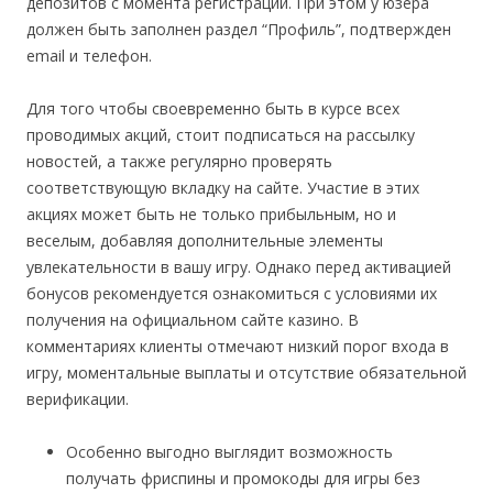
депозитов с момента регистрации. При этом у юзера
должен быть заполнен раздел “Профиль”, подтвержден
email и телефон.
Для того чтобы своевременно быть в курсе всех
проводимых акций, стоит подписаться на рассылку
новостей, а также регулярно проверять
соответствующую вкладку на сайте. Участие в этих
акциях может быть не только прибыльным, но и
веселым, добавляя дополнительные элементы
увлекательности в вашу игру. Однако перед активацией
бонусов рекомендуется ознакомиться с условиями их
получения на официальном сайте казино. В
комментариях клиенты отмечают низкий порог входа в
игру, моментальные выплаты и отсутствие обязательной
верификации.
Особенно выгодно выглядит возможность
получать фриспины и промокоды для игры без