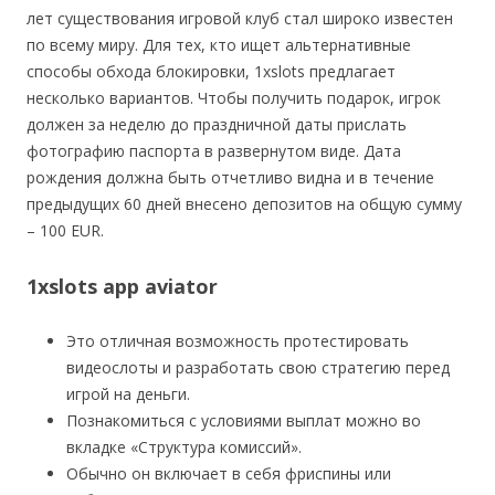
лет существования игровой клуб стал широко известен
по всему миру. Для тех, кто ищет альтернативные
способы обхода блокировки, 1xslots предлагает
несколько вариантов. Чтобы получить подарок, игрок
должен за неделю до праздничной даты прислать
фотографию паспорта в развернутом виде. Дата
рождения должна быть отчетливо видна и в течение
предыдущих 60 дней внесено депозитов на общую сумму
– 100 EUR.
1xslots app aviator
Это отличная возможность протестировать
видеослоты и разработать свою стратегию перед
игрой на деньги.
Познакомиться с условиями выплат можно во
вкладке «Структура комиссий».
Обычно он включает в себя фриспины или