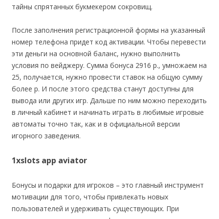
тайны спрятанных букмекером сокровищ.
После заполнения регистрационной формы на указанный
номер телефона придет код активации. Чтобы перевести
эти деньги на основной баланс, нужно выполнить
условия по вейджеру. Сумма бонуса 2916 р., умножаем на
25, получается, нужно провести ставок на общую сумму
более р. И после этого средства станут доступны для
вывода или других игр. Дальше по ним можно переходить
в личный кабинет и начинать играть в любимые игровые
автоматы точно так, как и в официальной версии
игорного заведения.
1xslots app aviator
Бонусы и подарки для игроков – это главный инструмент
мотивации для того, чтобы привлекать новых
пользователей и удерживать существующих. При