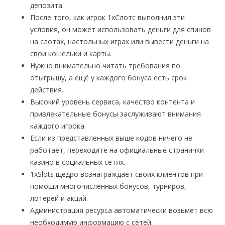
депозита.
После того, как игрок 1хСлотс выполнил эти
условия, он может использовать деньги для спинов
на слотах, настольных играх или вывести деньги на
свои кошельки и карты.
Нужно внимательно читать требования по
отыгрышу, а ещё у каждого бонуса есть срок
действия.
Высокий уровень сервиса, качество контента и
привлекательные бонусы заслуживают внимания
каждого игрока.
Если из представленных выше кодов ничего не
работает, переходите на официальные странички
казино в социальных сетях.
1xSlots щедро вознаграждает своих клиентов при
помощи многочисленных бонусов, турниров,
лотерей и акций.
Администрация ресурса автоматически возьмет всю
необходимую информацию с сетей.