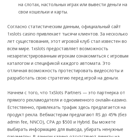
на слотах, настольных играх или вывести деньги на
свои кошельки и карты.
Согласно статистическим данным, официальный сайт
1xslots casino привлекает тысячи клиентов. За несколько
лет существования, этот игровой клуб стал известен во
всём мире. 1xslots предоставляет возможность
незарегистрированным игрокам ознакомиться с игровым
каталогом и спецификой каждого автомата. Это
отличная возможность протестировать видеослоты и
разработать свою стратегию перед игрой на деньги.
Начнем с того, что 1xSlots Partners — это партнерка от
прямого рекламодателя и одноименного онлайн-казино.
Естественно, привлекать трафик здесь предлагается на
продукт рекла. Вебмастерам предлагают RS до 45% (без
admin fee, NNCO), CPA до $500 и Hybrid. Вы можете
выбирать информацию для вывода, убирать ненужные
параметры. В данном казино отсутствуют лимиты на