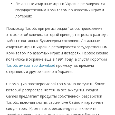
Легальные азартные игры в Украине регулируются
государственным Комитетом по азартных играх и
лотереях.
Промокод 1xslots при регистрации 1xslots приложение —
это золотой ключик, который приведет игрока к разгадке
тайны спрятанных букмекером сокровищ. Легальные
азартные игры в Украине регулируются государственным
Комитетом по азартных играх и лотереях. Первое казино
появилось в Украине еще в 1991 году, а спустя короткий
1xslots aviator app download
промежуток времени
открылись и другое казино в Украине.
С помощью партнерских сайтов можно получить бонус,
который распространяется на все аккаунты. Раздел
Games предлагает продукты собственной разработки
1xslots, включая слоты, сессии Live Casino и карточные
симуляторы. Кроме того, рекомендуется включить
двухфакторную аутентификацию, которая обеспечит