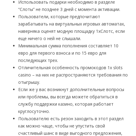
Использовать подарки необходимо в разделе
“Слоты” не позднее 3 дней с момента активации.
Пользователи, которые предпочитают
зарабатывать на виртуальных игровых автоматах,
наверняка оценят модную площадку 1хСлотс, если
еще ничего о ней не слышали.
Минимальная сумма пополнения составляет 10
евро для первого взноса и по 15 евро для
последующих трех.
Отличительная особенность промокодов 1x slots
casino – на них не распространяются требования по
отыгрышу.
Если же у вас возникнут дополнительные вопросы
или проблемы, вы всегда можете обратиться в
службу поддержки казино, которая работает
круглосуточно.
Пользователю есть резон заходить в этот раздел
как можно чаще, чтобы не упустить свой
счастливый шанс в виде выгодного предложения,