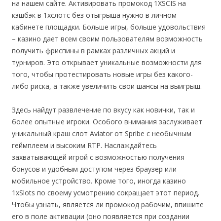
на нашем сайте. Активировать промокод 1XSCIS на
кэшбэк в 1хслотс без отыгрыша нужно в личном
кабинете площадки. Больше игры, больше удовольствия
– казино дает всем своим пользователям возможность
получить фриспины в рамках различных акций и
турниров. Это открывает уникальные возможности для
того, чтобы протестировать новые игры без какого-
либо риска, а также увеличить свои шансы на выигрыш.
Здесь найдут развлечение по вкусу как новички, так и
более опытные игроки. Особого внимания заслуживает
уникальный краш слот Aviator от Spribe с необычным
геймплеем и высоким RTP. Наслаждайтесь
захватывающей игрой с возможностью получения
бонусов и удобным доступом через браузер или
мобильное устройство. Кроме того, иногда казино
1xSlots по своему усмотрению сокращает этот период.
Чтобы узнать, является ли промокод рабочим, впишите
его в поле активации (оно появляется при создании