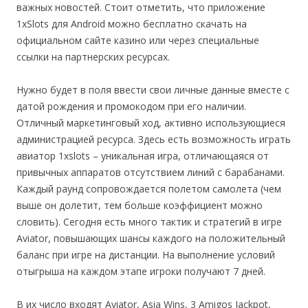
важных новостей. Стоит отметить, что приложение
1xSlots для Android можно бесплатно скачать на
официальном сайте казино или через специальные
ссылки на партнерских ресурсах.
Нужно будет в поля ввести свои личные данные вместе с
датой рождения и промокодом при его наличии.
Отличный маркетинговый ход, активно использующиеся
администрацией ресурса. Здесь есть возможность играть
авиатор 1xslots – уникальная игра, отличающаяся от
привычных аппаратов отсутствием линий с барабанами.
Каждый раунд сопровождается полетом самолета (чем
выше он долетит, тем больше коэффициент можно
словить). Сегодня есть много тактик и стратегий в игре
Aviator, повышающих шансы каждого на положительный
баланс при игре на дистанции. На выполнение условий
отыгрыша на каждом этапе игроки получают 7 дней.
В их число входят Aviator, Asia Wins, 3 Amigos Jackpot,