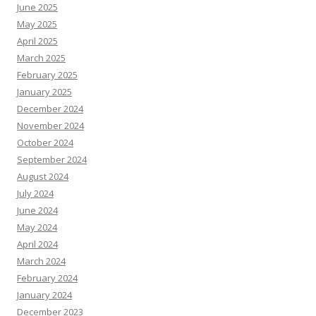
June 2025
May 2025
April 2025
March 2025
February 2025
January 2025
December 2024
November 2024
October 2024
September 2024
August 2024
July 2024
June 2024
May 2024
April 2024
March 2024
February 2024
January 2024
December 2023