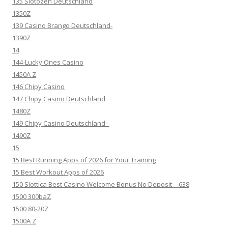
135 Slotozen Deutschland
1350Z
139 Casino Brango Deutschland-
1390Z
14
144-Lucky Ones Casino
1450A Z
146 Chipy Casino
147 Chipy Casino Deutschland
1480Z
149 Chipy Casino Deutschland–
1490Z
15
15 Best Running Apps of 2026 for Your Training
15 Best Workout Apps of 2026
150 Slottica Best Casino Welcome Bonus No Deposit – 638
1500 300baZ
1500 80-20Z
1500A Z