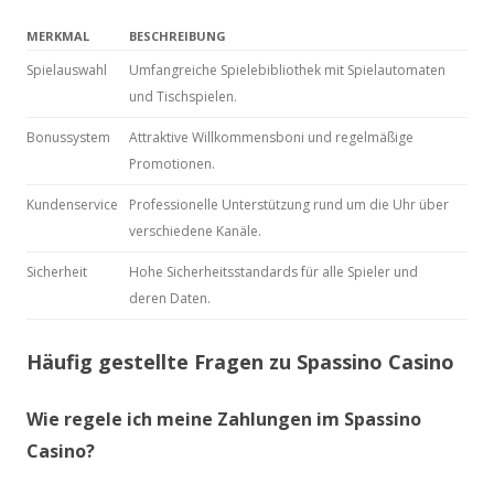
MERKMAL
BESCHREIBUNG
Spielauswahl
Umfangreiche Spielebibliothek mit Spielautomaten
und Tischspielen.
Bonussystem
Attraktive Willkommensboni und regelmäßige
Promotionen.
Kundenservice
Professionelle Unterstützung rund um die Uhr über
verschiedene Kanäle.
Sicherheit
Hohe Sicherheitsstandards für alle Spieler und
deren Daten.
Häufig gestellte Fragen zu Spassino Casino
Wie regele ich meine Zahlungen im Spassino
Casino?