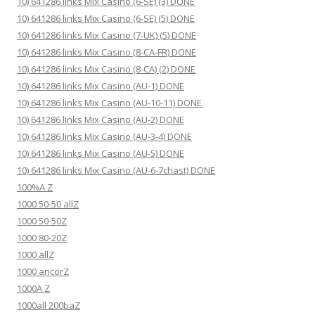
10) 641286 links Mix Casino (6-SE) (3) DONE
10) 641286 links Mix Casino (6-SE) (5) DONE
10) 641286 links Mix Casino (7-UK) (5) DONE
10) 641286 links Mix Casino (8-CA-FR) DONE
10) 641286 links Mix Casino (8-CA) (2) DONE
10) 641286 links Mix Casino (AU-1) DONE
10) 641286 links Mix Casino (AU-10-11) DONE
10) 641286 links Mix Casino (AU-2) DONE
10) 641286 links Mix Casino (AU-3-4) DONE
10) 641286 links Mix Casino (AU-5) DONE
10) 641286 links Mix Casino (AU-6-7chast) DONE
100%A Z
1000 50-50 allZ
1000 50-50Z
1000 80-20Z
1000 allZ
1000 ancorZ
1000A Z
1000all 200baZ