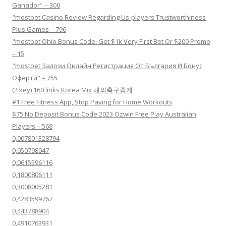
Ganador" – 300
"mostbet Casino Review Regarding Us-players Trustworthiness
Plus Games – 796
"mostbet Ohio Bonus Code: Get $1k Very First Bet Or $200 Promo
– 15
"mostbet Залози Онлайн Регистрация От България И Бонус
Оферти" – 755
(2 key) 160 links Korea Mix 해외축구중계
#1 Free Fitness App, Stop Paying for Home Workouts
$75 No Deposit Bonus Code 2023 Ozwin Free Play Australian
Players – 568
0,007801328794
0,050798047
0,0615596116
0,1800806111
0,3008005281
0,4283599767
0,443788904
0,4910763931