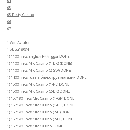
04
05
05-Betty Casino
06
07
1
1 Win Aviator
1-xbeti18034
1) 1100 links English Frt trigger DONE
1) 1100 links Mix Casino (1-DK) (DONE)
1) 1100 links Mix Casino (2-SW) DONE
1) 1400 links russia блэкспрут магазин DONE
1) 1500 links Mix Casino (1-NL) DONE
1) 1500 links Mix Casino (2-DK) DONE
1) 157190 links Mix Casino (1-GR) DONE
1) 157190 links Mix Casino (1-HU) DONE
1) 157190 links Mix Casino (2-FI) DONE
1) 157190 links Mix Casino (2-PL) DONE
1) 157190 links Mix Casino DONE