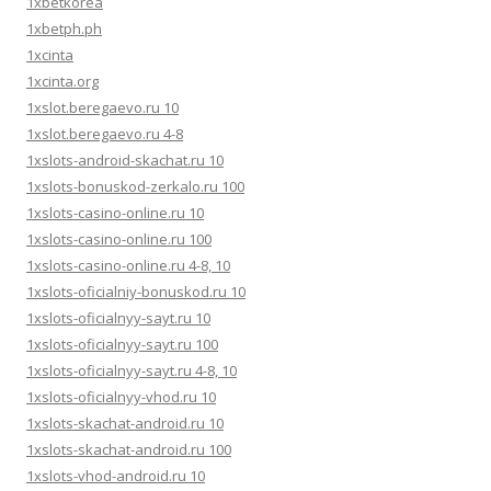
1xbetkorea
1xbetph.ph
1xcinta
1xcinta.org
1xslot.beregaevo.ru 10
1xslot.beregaevo.ru 4-8
1xslots-android-skachat.ru 10
1xslots-bonuskod-zerkalo.ru 100
1xslots-casino-online.ru 10
1xslots-casino-online.ru 100
1xslots-casino-online.ru 4-8, 10
1xslots-oficialniy-bonuskod.ru 10
1xslots-oficialnyy-sayt.ru 10
1xslots-oficialnyy-sayt.ru 100
1xslots-oficialnyy-sayt.ru 4-8, 10
1xslots-oficialnyy-vhod.ru 10
1xslots-skachat-android.ru 10
1xslots-skachat-android.ru 100
1xslots-vhod-android.ru 10