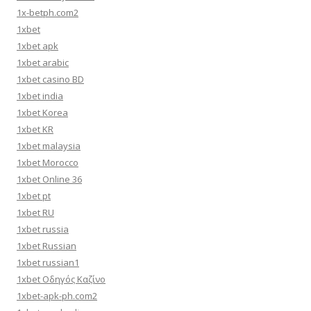
1x-betph.com2
1xbet
1xbet apk
1xbet arabic
1xbet casino BD
1xbet india
1xbet Korea
1xbet KR
1xbet malaysia
1xbet Morocco
1xbet Online 36
1xbet pt
1xbet RU
1xbet russia
1xbet Russian
1xbet russian1
1xbet Οδηγός Καζίνο
1xbet-apk-ph.com2