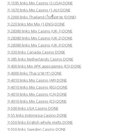
1) 1595 links Mix Casino (2-USA) DONE
1) 1670 links Mix Casino (1-AU) DONE
1) 2000 links Thailand เว็บซื้อหวย (DONE)
1) 220 links Mix Mix (1-ENG) DONE
1) 28380 links Mix Casino (UK-1) DONE
1) 28380 links Mix Casino (UK-2) DONE
1) 28380 links Mix Casino (UK-3) DONE
1) 330 links Canada Casino DONE
1) 385 links Netherlands Casino DONE
1) 400 links Mix APK appsgames (ES) DONE
1) 4000 links Thai บาคาร่า DONE
1) 4010 links Mix Casino (AR) DONE
1) 4010 links Mix Casino (BG) DONE
1) 4010 links Mix Casino (CA) DONE
1) 4010 links Mix Casino (ES) DONE
1) 500 links USA Casino DONE
1) 55 links Indonesia Casino DONE
1) 550 links English whole melts DONE
1) 550 links Sweden Casino DONE