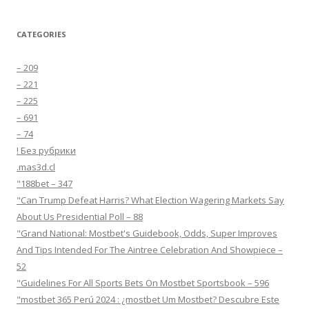
CATEGORIES
– 209
– 221
– 225
– 691
– 74
! Без рубрики
.mas3d.cl
"188bet – 347
"Can Trump Defeat Harris? What Election Wagering Markets Say
About Us Presidential Poll – 88
"Grand National: Mostbet's Guidebook, Odds, Super Improves
And Tips Intended For The Aintree Celebration And Showpiece –
52
"Guidelines For All Sports Bets On Mostbet Sportsbook – 596
"mostbet 365 Perú 2024 ️: ¿mostbet Um Mostbet? Descubre Este