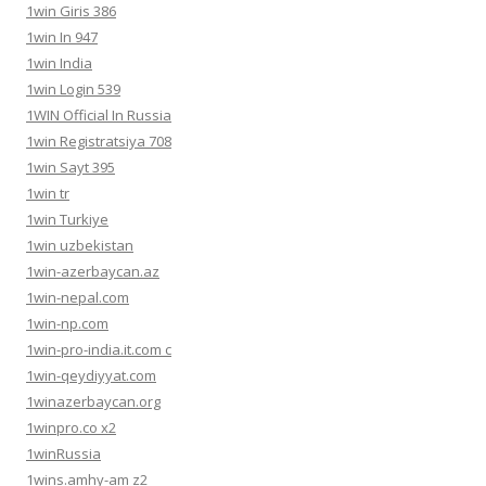
1win Giris 386
1win In 947
1win India
1win Login 539
1WIN Official In Russia
1win Registratsiya 708
1win Sayt 395
1win tr
1win Turkiye
1win uzbekistan
1win-azerbaycan.az
1win-nepal.com
1win-np.com
1win-pro-india.it.com c
1win-qeydiyyat.com
1winazerbaycan.org
1winpro.co x2
1winRussia
1wins.amhy-am z2