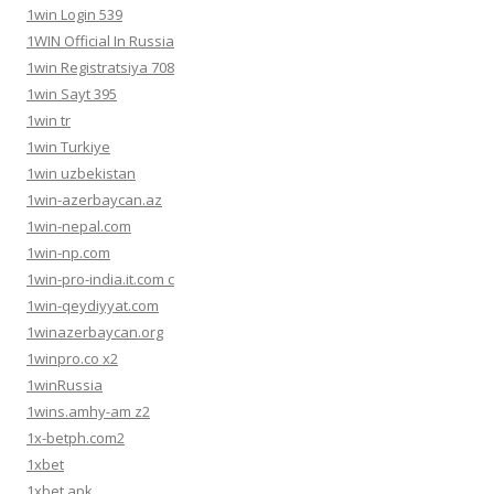
1win Login 539
1WIN Official In Russia
1win Registratsiya 708
1win Sayt 395
1win tr
1win Turkiye
1win uzbekistan
1win-azerbaycan.az
1win-nepal.com
1win-np.com
1win-pro-india.it.com c
1win-qeydiyyat.com
1winazerbaycan.org
1winpro.co x2
1winRussia
1wins.amhy-am z2
1x-betph.com2
1xbet
1xbet apk