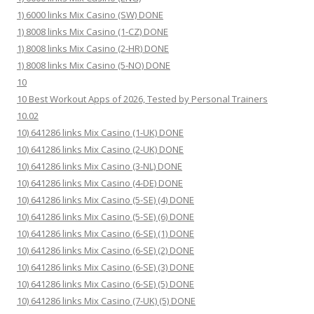
1) 6000 links Mix Casino (SW) DONE
1) 8008 links Mix Casino (1-CZ) DONE
1) 8008 links Mix Casino (2-HR) DONE
1) 8008 links Mix Casino (5-NO) DONE
10
10 Best Workout Apps of 2026, Tested by Personal Trainers
10.02
10) 641286 links Mix Casino (1-UK) DONE
10) 641286 links Mix Casino (2-UK) DONE
10) 641286 links Mix Casino (3-NL) DONE
10) 641286 links Mix Casino (4-DE) DONE
10) 641286 links Mix Casino (5-SE) (4) DONE
10) 641286 links Mix Casino (5-SE) (6) DONE
10) 641286 links Mix Casino (6-SE) (1) DONE
10) 641286 links Mix Casino (6-SE) (2) DONE
10) 641286 links Mix Casino (6-SE) (3) DONE
10) 641286 links Mix Casino (6-SE) (5) DONE
10) 641286 links Mix Casino (7-UK) (5) DONE