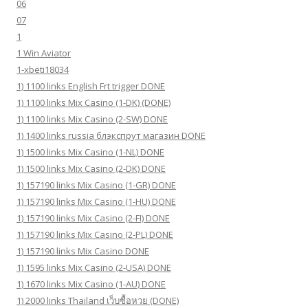
06
07
1
1 Win Aviator
1-xbeti18034
1) 1100 links English Frt trigger DONE
1) 1100 links Mix Casino (1-DK) (DONE)
1) 1100 links Mix Casino (2-SW) DONE
1) 1400 links russia блэкспрут магазин DONE
1) 1500 links Mix Casino (1-NL) DONE
1) 1500 links Mix Casino (2-DK) DONE
1) 157190 links Mix Casino (1-GR) DONE
1) 157190 links Mix Casino (1-HU) DONE
1) 157190 links Mix Casino (2-FI) DONE
1) 157190 links Mix Casino (2-PL) DONE
1) 157190 links Mix Casino DONE
1) 1595 links Mix Casino (2-USA) DONE
1) 1670 links Mix Casino (1-AU) DONE
1) 2000 links Thailand เว็บซื้อหวย (DONE)