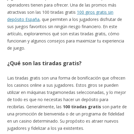
operadores tienen para ofrecer. Una de las promos más
atractivas son las 100 tiradas gratis
100 giros gratis sin
depósito España
, que permiten a los jugadores disfrutar de
sus juegos favoritos sin ningún riesgo financiero. En este
artículo, exploraremos qué son estas tiradas gratis, cómo
funcionan y algunos consejos para maximizar tu experiencia
de juego.
¿Qué son las tiradas gratis?
Las tiradas gratis son una forma de bonificación que ofrecen
los casinos online a sus jugadores. Estos giros se pueden
utilizar en máquinas tragamonedas seleccionadas, y lo mejor
de todo es que no necesitas hacer un depósito para
recibirlas. Generalmente, las
100 tiradas gratis
son parte de
una promoción de bienvenida o de un programa de fidelidad
en un casino determinado. Su propósito es atraer nuevos
jugadores y fidelizar a los ya existentes.