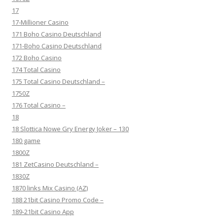
17
17-Millioner Casino
171 Boho Casino Deutschland
171-Boho Casino Deutschland
172 Boho Casino
174 Total Casino
175 Total Casino Deutschland –
1750Z
176 Total Casino –
18
18 Slottica Nowe Gry Energy Joker – 130
180 game
1800Z
181 ZetCasino Deutschland –
1830Z
1870 links Mix Casino (AZ)
188 21bit Casino Promo Code –
189-21bit Casino App