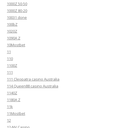
1000Z 50-50
1000Z 80-20
10031 done
100bZ
1020Z
1090A Z
10Mostbet
11
110
1100Z
111
111 Cleopatra casino Australia
114 Queen88 casino Australia
1140Z
1180A Z
11k
11Mostbet
12
12-NV Casino