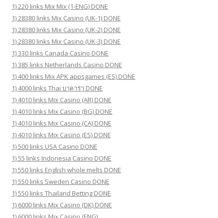
1) 220 links Mix Mix (1-ENG) DONE
1) 28380 links Mix Casino (UK-1) DONE
1) 28380 links Mix Casino (UK-2) DONE
1) 28380 links Mix Casino (UK-3) DONE
1) 330 links Canada Casino DONE
1) 385 links Netherlands Casino DONE
1) 400 links Mix APK appsgames (ES) DONE
1) 4000 links Thai บาคาร่า DONE
1) 4010 links Mix Casino (AR) DONE
1) 4010 links Mix Casino (BG) DONE
1) 4010 links Mix Casino (CA) DONE
1) 4010 links Mix Casino (ES) DONE
1) 500 links USA Casino DONE
1) 55 links Indonesia Casino DONE
1) 550 links English whole melts DONE
1) 550 links Sweden Casino DONE
1) 550 links Thailand Betting DONE
1) 6000 links Mix Casino (DK) DONE
1) 6000 links Mix Casino (ENG)