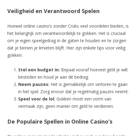
Veiligheid en Verantwoord Spelen
Hoewel online casino’s zonder Cruks veel voordelen bieden, is
het belangrijk om verantwoordelijk te gokken. Het is cruciaal
om je eigen speelgedrag in de gaten te houden en te zorgen
dat je binnen je limieten blijft. Hier zijn enkele tips voor veilig
gokken:
Stel een budget in:
Bepaal vooraf hoeveel geld je wilt
besteden en houd je aan dit bedrag.
Neem pauzes:
Het is gemakkelijk om verloren te gaan
in het spel. Zorg ervoor dat je regelmatig pauzes neemt.
Speel voor de lol:
Gokken moet een vorm van
vermaak zijn, geen manier om geld te verdienen.
De Populaire Spellen in Online Casino’s