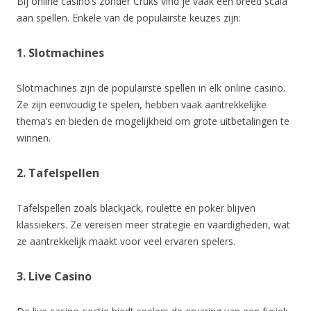
Bij online casino’s zonder Cruks vind je vaak een breed scala
aan spellen. Enkele van de populairste keuzes zijn:
1. Slotmachines
Slotmachines zijn de populairste spellen in elk online casino.
Ze zijn eenvoudig te spelen, hebben vaak aantrekkelijke
thema’s en bieden de mogelijkheid om grote uitbetalingen te
winnen.
2. Tafelspellen
Tafelspellen zoals blackjack, roulette en poker blijven
klassiekers. Ze vereisen meer strategie en vaardigheden, wat
ze aantrekkelijk maakt voor veel ervaren spelers.
3. Live Casino