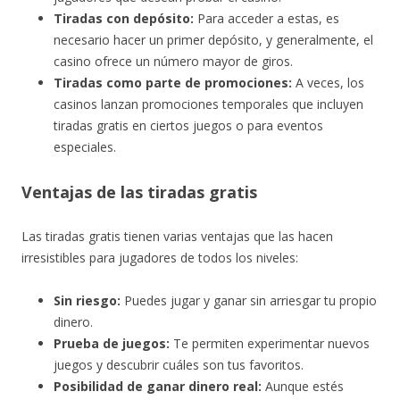
Tiradas con depósito:
Para acceder a estas, es
necesario hacer un primer depósito, y generalmente, el
casino ofrece un número mayor de giros.
Tiradas como parte de promociones:
A veces, los
casinos lanzan promociones temporales que incluyen
tiradas gratis en ciertos juegos o para eventos
especiales.
Ventajas de las tiradas gratis
Las tiradas gratis tienen varias ventajas que las hacen
irresistibles para jugadores de todos los niveles:
Sin riesgo:
Puedes jugar y ganar sin arriesgar tu propio
dinero.
Prueba de juegos:
Te permiten experimentar nuevos
juegos y descubrir cuáles son tus favoritos.
Posibilidad de ganar dinero real:
Aunque estés