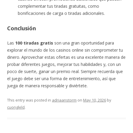
complementar tus tiradas gratuitas, como
bonificaciones de carga o tiradas adicionales.
Conclusión
Las
100 tiradas gratis
son una gran oportunidad para
explorar el mundo de los casinos online sin comprometer tu
dinero. Aprovechar estas ofertas es una excelente manera de
probar diferentes juegos, mejorar tus habilidades y, con un
poco de suerte, ganar un premio real. Siempre recuerda que
el juego debe ser una forma de entretenimiento, así que
juega de manera responsable y diviértete.
This entry was posted in
adriaanstorm
on
May 10, 2026
by
cuongleld
.