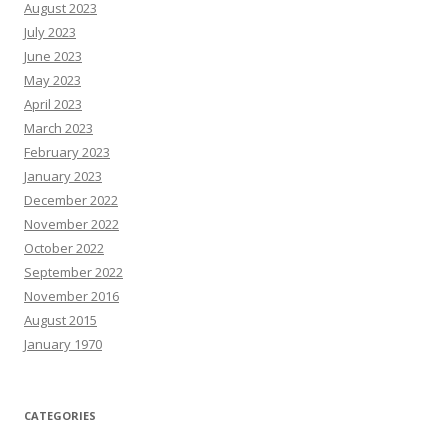
August 2023
July 2023
June 2023
May 2023
April 2023
March 2023
February 2023
January 2023
December 2022
November 2022
October 2022
September 2022
November 2016
August 2015
January 1970
CATEGORIES