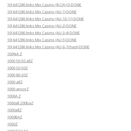
10) 641286 links Mix Casino (8-CA) (2) DONE
10) 641286 links Mix Casino (AU-1) DONE
10) 641286 links Mix Casino (AU-10-11) DONE
10) 641286 links Mix Casino (AU-2) DONE
10) 641286 links Mix Casino (AU-3-4) DONE
10) 641286 links Mix Casino (AU-5) DONE
10) 641286 links Mix Casino (AU-6-7chast) DONE
100%A Z
1000 50-50 allZ
1000 50-50Z
1000 80-20Z
1000 allZ
1000 ancorZ
1000A Z
1000all 200baZ
1000allZ
1000BAZ
1000Z