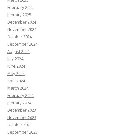
March 2025
February 2025
January 2025
December 2024
November 2024
October 2024
September 2024
August 2024
July 2024
June 2024
May 2024
April 2024
March 2024
February 2024
January 2024
December 2023
November 2023
October 2023
September 2023