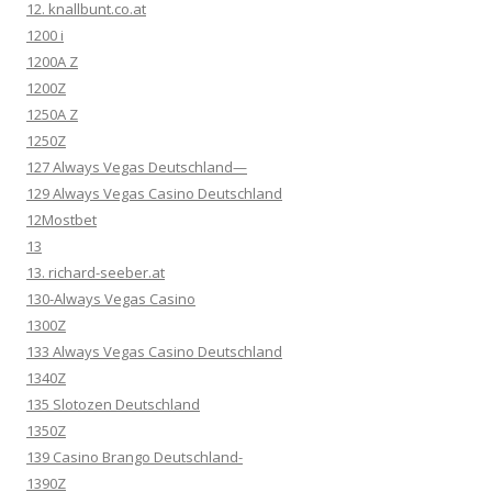
12. knallbunt.co.at
1200 i
1200A Z
1200Z
1250A Z
1250Z
127 Always Vegas Deutschland—
129 Always Vegas Casino Deutschland
12Mostbet
13
13. richard-seeber.at
130-Always Vegas Casino
1300Z
133 Always Vegas Casino Deutschland
1340Z
135 Slotozen Deutschland
1350Z
139 Casino Brango Deutschland-
1390Z