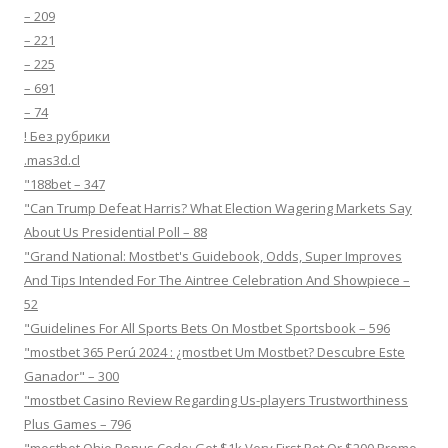
– 209
– 221
– 225
– 691
– 74
! Без рубрики
.mas3d.cl
"188bet – 347
"Can Trump Defeat Harris? What Election Wagering Markets Say
About Us Presidential Poll – 88
"Grand National: Mostbet's Guidebook, Odds, Super Improves
And Tips Intended For The Aintree Celebration And Showpiece –
52
"Guidelines For All Sports Bets On Mostbet Sportsbook – 596
"mostbet 365 Perú 2024 ️: ¿mostbet Um Mostbet? Descubre Este
Ganador" – 300
"mostbet Casino Review Regarding Us-players Trustworthiness
Plus Games – 796