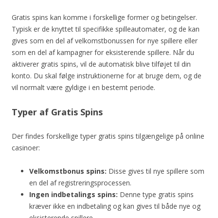
Gratis spins kan komme i forskellige former og betingelser.
Typisk er de knyttet til specifikke spilleautomater, og de kan
gives som en del af velkomstbonussen for nye spillere eller
som en del af kampagner for eksisterende spillere. Når du
aktiverer gratis spins, vil de automatisk blive tilføjet til din
konto. Du skal følge instruktionerne for at bruge dem, og de
vil normalt være gyldige i en bestemt periode.
Typer af Gratis Spins
Der findes forskellige typer gratis spins tilgængelige på online
casinoer:
Velkomstbonus spins:
Disse gives til nye spillere som
en del af registreringsprocessen.
Ingen indbetalings spins:
Denne type gratis spins
kræver ikke en indbetaling og kan gives til både nye og
eksisterende spillere.