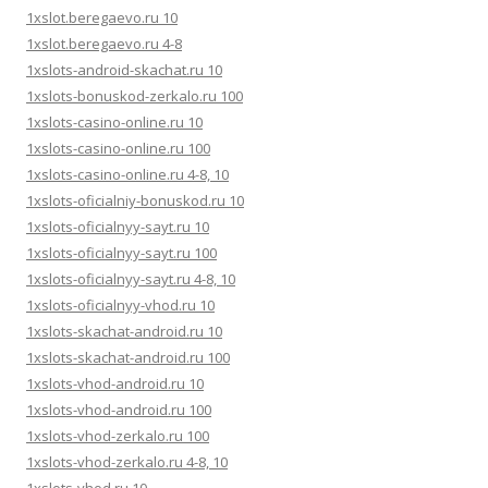
1xslot.beregaevo.ru 10
1xslot.beregaevo.ru 4-8
1xslots-android-skachat.ru 10
1xslots-bonuskod-zerkalo.ru 100
1xslots-casino-online.ru 10
1xslots-casino-online.ru 100
1xslots-casino-online.ru 4-8, 10
1xslots-oficialniy-bonuskod.ru 10
1xslots-oficialnyy-sayt.ru 10
1xslots-oficialnyy-sayt.ru 100
1xslots-oficialnyy-sayt.ru 4-8, 10
1xslots-oficialnyy-vhod.ru 10
1xslots-skachat-android.ru 10
1xslots-skachat-android.ru 100
1xslots-vhod-android.ru 10
1xslots-vhod-android.ru 100
1xslots-vhod-zerkalo.ru 100
1xslots-vhod-zerkalo.ru 4-8, 10