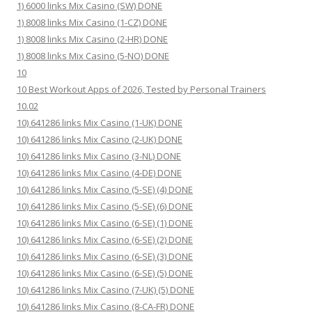
1) 6000 links Mix Casino (SW) DONE
1) 8008 links Mix Casino (1-CZ) DONE
1) 8008 links Mix Casino (2-HR) DONE
1) 8008 links Mix Casino (5-NO) DONE
10
10 Best Workout Apps of 2026, Tested by Personal Trainers
10.02
10) 641286 links Mix Casino (1-UK) DONE
10) 641286 links Mix Casino (2-UK) DONE
10) 641286 links Mix Casino (3-NL) DONE
10) 641286 links Mix Casino (4-DE) DONE
10) 641286 links Mix Casino (5-SE) (4) DONE
10) 641286 links Mix Casino (5-SE) (6) DONE
10) 641286 links Mix Casino (6-SE) (1) DONE
10) 641286 links Mix Casino (6-SE) (2) DONE
10) 641286 links Mix Casino (6-SE) (3) DONE
10) 641286 links Mix Casino (6-SE) (5) DONE
10) 641286 links Mix Casino (7-UK) (5) DONE
10) 641286 links Mix Casino (8-CA-FR) DONE