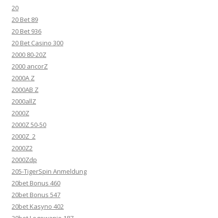
20
20 Bet 89
20 Bet 936
20 Bet Casino 300
2000 80-20Z
2000 ancorZ
2000A Z
2000AB Z
2000allZ
2000Z
2000Z 50-50
2000Z_2
2000Z2
2000Zdp
205-TigerSpin Anmeldung
20bet Bonus 460
20bet Bonus 547
20bet Kasyno 402