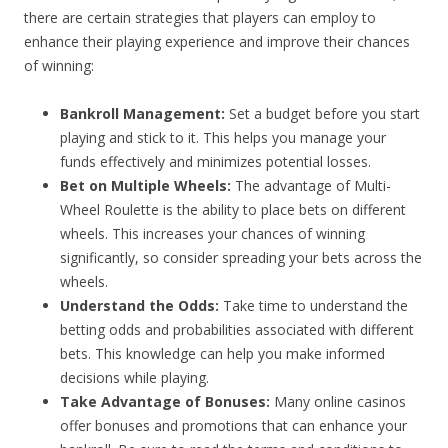
there are certain strategies that players can employ to
enhance their playing experience and improve their chances
of winning:
Bankroll Management:
Set a budget before you start
playing and stick to it. This helps you manage your
funds effectively and minimizes potential losses.
Bet on Multiple Wheels:
The advantage of Multi-
Wheel Roulette is the ability to place bets on different
wheels. This increases your chances of winning
significantly, so consider spreading your bets across the
wheels.
Understand the Odds:
Take time to understand the
betting odds and probabilities associated with different
bets. This knowledge can help you make informed
decisions while playing.
Take Advantage of Bonuses:
Many online casinos
offer bonuses and promotions that can enhance your