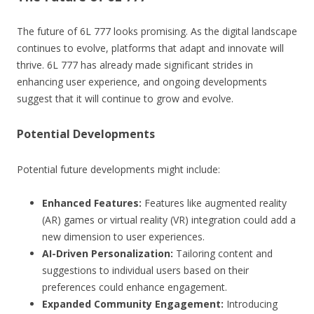
The future of 6L 777 looks promising. As the digital landscape
continues to evolve, platforms that adapt and innovate will
thrive. 6L 777 has already made significant strides in
enhancing user experience, and ongoing developments
suggest that it will continue to grow and evolve.
Potential Developments
Potential future developments might include:
Enhanced Features:
Features like augmented reality
(AR) games or virtual reality (VR) integration could add a
new dimension to user experiences.
AI-Driven Personalization:
Tailoring content and
suggestions to individual users based on their
preferences could enhance engagement.
Expanded Community Engagement:
Introducing