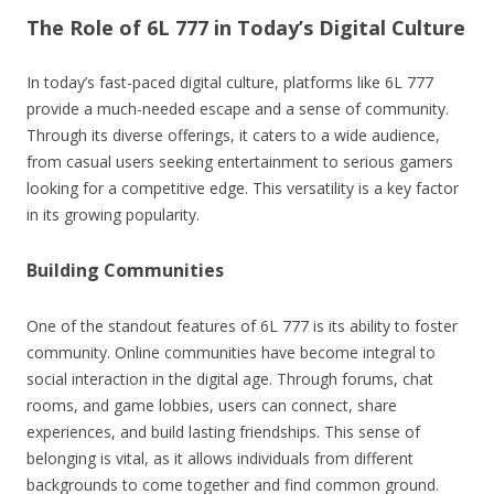
The Role of 6L 777 in Today’s Digital Culture
In today’s fast-paced digital culture, platforms like 6L 777
provide a much-needed escape and a sense of community.
Through its diverse offerings, it caters to a wide audience,
from casual users seeking entertainment to serious gamers
looking for a competitive edge. This versatility is a key factor
in its growing popularity.
Building Communities
One of the standout features of 6L 777 is its ability to foster
community. Online communities have become integral to
social interaction in the digital age. Through forums, chat
rooms, and game lobbies, users can connect, share
experiences, and build lasting friendships. This sense of
belonging is vital, as it allows individuals from different
backgrounds to come together and find common ground.