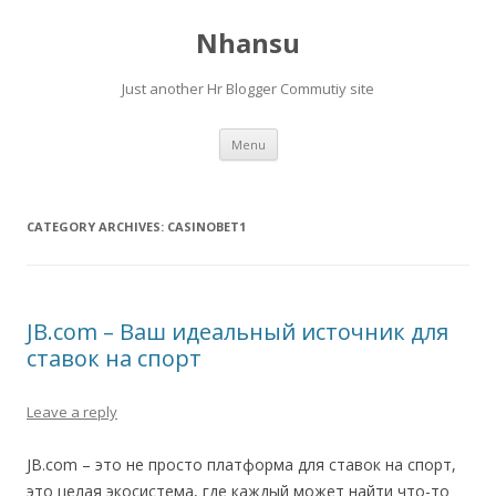
Nhansu
Just another Hr Blogger Commutiy site
Skip to content
Menu
CATEGORY ARCHIVES:
CASINOBET1
JB.com – Ваш идеальный источник для
ставок на спорт
Leave a reply
JB.com – это не просто платформа для ставок на спорт,
это целая экосистема, где каждый может найти что-то