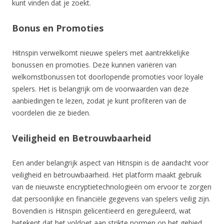
kunt vinden dat je zoekt.
Bonus en Promoties
Hitnspin verwelkomt nieuwe spelers met aantrekkelijke
bonussen en promoties. Deze kunnen variëren van
welkomstbonussen tot doorlopende promoties voor loyale
spelers. Het is belangrijk om de voorwaarden van deze
aanbiedingen te lezen, zodat je kunt profiteren van de
voordelen die ze bieden.
Veiligheid en Betrouwbaarheid
Een ander belangrijk aspect van Hitnspin is de aandacht voor
veiligheid en betrouwbaarheid. Het platform maakt gebruik
van de nieuwste encryptietechnologieën om ervoor te zorgen
dat persoonlijke en financiële gegevens van spelers veilig zijn.
Bovendien is Hitnspin gelicentieerd en gereguleerd, wat
betekent dat het voldoet aan strikte normen op het gebied