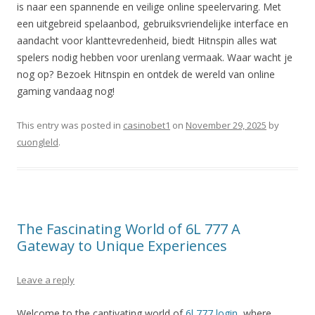
is naar een spannende en veilige online speelervaring. Met
een uitgebreid spelaanbod, gebruiksvriendelijke interface en
aandacht voor klanttevredenheid, biedt Hitnspin alles wat
spelers nodig hebben voor urenlang vermaak. Waar wacht je
nog op? Bezoek Hitnspin en ontdek de wereld van online
gaming vandaag nog!
This entry was posted in
casinobet1
on
November 29, 2025
by
cuongleld
.
The Fascinating World of 6L 777 A
Gateway to Unique Experiences
Leave a reply
Welcome to the captivating world of
6l 777 login
, where