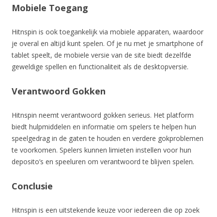
Mobiele Toegang
Hitnspin is ook toegankelijk via mobiele apparaten, waardoor
je overal en altijd kunt spelen. Of je nu met je smartphone of
tablet speelt, de mobiele versie van de site biedt dezelfde
geweldige spellen en functionaliteit als de desktopversie.
Verantwoord Gokken
Hitnspin neemt verantwoord gokken serieus. Het platform
biedt hulpmiddelen en informatie om spelers te helpen hun
speelgedrag in de gaten te houden en verdere gokproblemen
te voorkomen. Spelers kunnen limieten instellen voor hun
deposito’s en speeluren om verantwoord te blijven spelen.
Conclusie
Hitnspin is een uitstekende keuze voor iedereen die op zoek