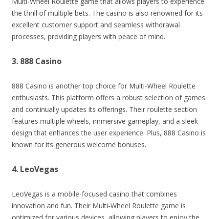
Multi-Wheel Roulette game that allows players to experience
the thrill of multiple bets. The casino is also renowned for its
excellent customer support and seamless withdrawal
processes, providing players with peace of mind.
3. 888 Casino
888 Casino is another top choice for Multi-Wheel Roulette
enthusiasts. This platform offers a robust selection of games
and continually updates its offerings. Their roulette section
features multiple wheels, immersive gameplay, and a sleek
design that enhances the user experience. Plus, 888 Casino is
known for its generous welcome bonuses.
4. LeoVegas
LeoVegas is a mobile-focused casino that combines
innovation and fun. Their Multi-Wheel Roulette game is
optimized for various devices, allowing players to enjoy the