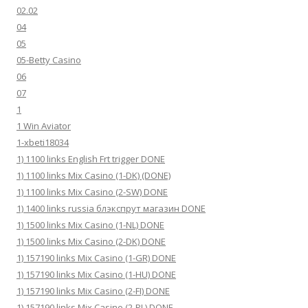
02.02
04
05
05-Betty Casino
06
07
1
1 Win Aviator
1-xbeti18034
1) 1100 links English Frt trigger DONE
1) 1100 links Mix Casino (1-DK) (DONE)
1) 1100 links Mix Casino (2-SW) DONE
1) 1400 links russia блэкспрут магазин DONE
1) 1500 links Mix Casino (1-NL) DONE
1) 1500 links Mix Casino (2-DK) DONE
1) 157190 links Mix Casino (1-GR) DONE
1) 157190 links Mix Casino (1-HU) DONE
1) 157190 links Mix Casino (2-FI) DONE
1) 157190 links Mix Casino (2-PL) DONE