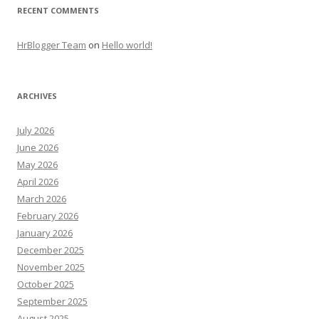
RECENT COMMENTS
HrBlogger Team
on
Hello world!
ARCHIVES
July 2026
June 2026
May 2026
April 2026
March 2026
February 2026
January 2026
December 2025
November 2025
October 2025
September 2025
August 2025