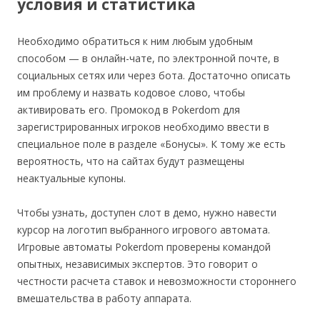
условия и статистика
Необходимо обратиться к ним любым удобным
способом — в онлайн-чате, по электронной почте, в
социальных сетях или через бота. Достаточно описать
им проблему и назвать кодовое слово, чтобы
активировать его. Промокод в Pokerdom для
зарегистрированных игроков необходимо ввести в
специальное поле в разделе «Бонусы». К тому же есть
вероятность, что на сайтах будут размещены
неактуальные купоны.
Чтобы узнать, доступен слот в демо, нужно навести
курсор на логотип выбранного игрового автомата.
Игровые автоматы Pokerdom проверены командой
опытных, независимых экспертов. Это говорит о
честности расчета ставок и невозможности стороннего
вмешательства в работу аппарата.