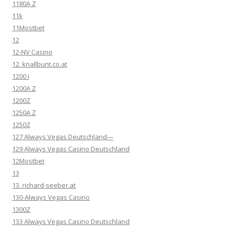
1180A Z
11k
11Mostbet
12
12-NV Casino
12. knallbunt.co.at
1200 i
1200A Z
1200Z
1250A Z
1250Z
127 Always Vegas Deutschland—
129 Always Vegas Casino Deutschland
12Mostbet
13
13. richard-seeber.at
130-Always Vegas Casino
1300Z
133 Always Vegas Casino Deutschland