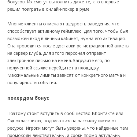
бонусов. Их смогут выполнить даже те, кто впервые
решил поиграть в онлайн-покер в руме.
Многие клиенты отмечают щедрость заведения, что
способствует активному геймплею. Для того, чтобы был
возможен вход в личный кабинет, нужна его активация.
Она проводится после доставки регистрационной анкеты
на сервер клуба. Для этого персонал отправит
электронное письмо на имейл. Загрузите его, по
полученной ссылке перейдите на площадку.
Максимальные лимиты зависят от конкретного матча и
популярности события.
покердом бонус
Поэтому стоит вступить в сообщество ВКонтакте или
Одноклассниках, подписаться на рассылку писем от
ресурса. Игроки могут быть уверены, что найденные там
промокоды действительны, а сроки промо актуальны.