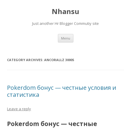
Nhansu
Just another Hr Blogger Commutiy site
Skip to content
Menu
CATEGORY ARCHIVES:
ANCORALLZ 3000S
Pokerdom бонус — честные условия и
статистика
Leave a reply
Pokerdom бонус — честные