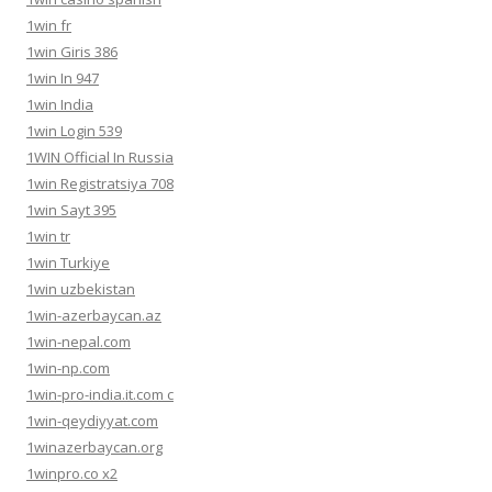
1win fr
1win Giris 386
1win In 947
1win India
1win Login 539
1WIN Official In Russia
1win Registratsiya 708
1win Sayt 395
1win tr
1win Turkiye
1win uzbekistan
1win-azerbaycan.az
1win-nepal.com
1win-np.com
1win-pro-india.it.com c
1win-qeydiyyat.com
1winazerbaycan.org
1winpro.co x2