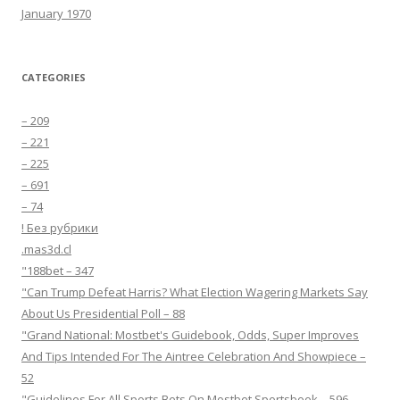
January 1970
CATEGORIES
– 209
– 221
– 225
– 691
– 74
! Без рубрики
.mas3d.cl
"188bet – 347
"Can Trump Defeat Harris? What Election Wagering Markets Say
About Us Presidential Poll – 88
"Grand National: Mostbet's Guidebook, Odds, Super Improves
And Tips Intended For The Aintree Celebration And Showpiece –
52
"Guidelines For All Sports Bets On Mostbet Sportsbook – 596