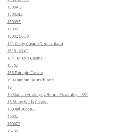
1500A Z
1500allZ
1500BZ
1500Z
1500Z 50-50
151-Chipy Casino Deutschland
15381 03.02
154 Fairspin Casino
1550Z
158-Fairspin Casino
159-Fairspin Deutschland
16
16 Slottica Atrakcyjny Bonus Powitalny – 881
16-Shiny Wilds Casino
1600all 300baZ
1600Z
1600Z2
1620Z