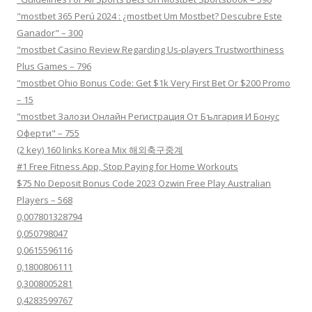
"mostbet 365 Perú 2024 ️: ¿mostbet Um Mostbet? Descubre Este
Ganador" – 300
"mostbet Casino Review Regarding Us-players Trustworthiness
Plus Games – 796
"mostbet Ohio Bonus Code: Get $1k Very First Bet Or $200 Promo
– 15
"mostbet Залози Онлайн Регистрация От България И Бонус
Оферти" – 755
(2 key) 160 links Korea Mix 해외축구중계
#1 Free Fitness App, Stop Paying for Home Workouts
$75 No Deposit Bonus Code 2023 Ozwin Free Play Australian
Players – 568
0,007801328794
0,050798047
0,0615596116
0,1800806111
0,3008005281
0,4283599767