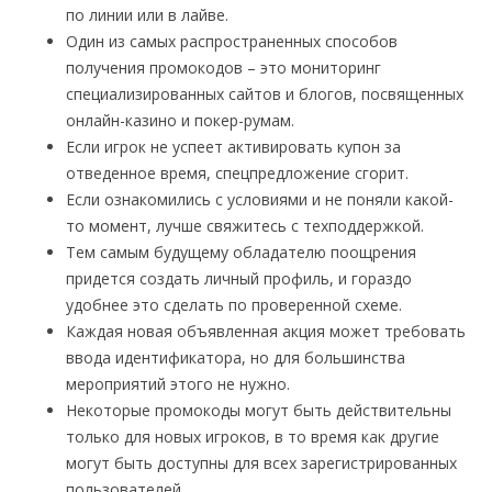
по линии или в лайве.
Один из самых распространенных способов
получения промокодов – это мониторинг
специализированных сайтов и блогов, посвященных
онлайн-казино и покер-румам.
Если игрок не успеет активировать купон за
отведенное время, спецпредложение сгорит.
Если ознакомились с условиями и не поняли какой-
то момент, лучше свяжитесь с техподдержкой.
Тем самым будущему обладателю поощрения
придется создать личный профиль, и гораздо
удобнее это сделать по проверенной схеме.
Каждая новая объявленная акция может требовать
ввода идентификатора, но для большинства
мероприятий этого не нужно.
Некоторые промокоды могут быть действительны
только для новых игроков, в то время как другие
могут быть доступны для всех зарегистрированных
пользователей.