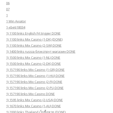
06
07
1
1 Win Aviator
1-xbeti18034
1) 1100 links English Frt trigger DONE
1) 1100 links Mix Casino (1-DK) (DONE)
1) 1100 links Mix Casino (2-SW) DONE
1) 1400 links russia блэкспрут магазин DONE
1) 1500 links Mix Casino (1-NL) DONE
1) 1500 links Mix Casino (2-DK) DONE
1) 157190 links Mix Casino (1-GR) DONE
1) 157190 links Mix Casino (1-HU) DONE
1) 157190 links Mix Casino (2-FI) DONE
1) 157190 links Mix Casino (2-PL) DONE
1) 157190 links Mix Casino DONE
1) 1595 links Mix Casino (2-USA) DONE
1) 1670 links Mix Casino (1-AU) DONE
1) 2000 links Thailand เว็บซื้อหวย (DONE)