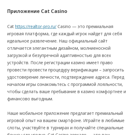
Приложение Cat Casino
Cat
https://realtor-pro.ru/
Casino — это премиальная
игровая платформа, где каждый игрок найдет для себя
идеальное развлечение. Наш официальный сайт
отличается элегантным дизайном, молниеносной
загрузкой и безупречной адаптивностью для всех
устройств. После регистрации казино имеет право
провести провести процедуру верификации – запросить
удостоверение личности, подтверждение адреса. Перед
началом игры ознакомьтесь с программой лояльности,
чтобы сделать ваше пребывание в казино комфортнее и
финансово выгодным.
Наше мобильное приложение предлагает премиальный
игровой опыт на вашем смартфоне. Играйте в любимые
слоты, участвуйте в турнирах и получайте специальные
бонусы где угодно. Cat Casino зеркало — это ваш