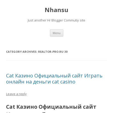
Nhansu
Just another Hr Blogger Commutiy site
Skip to content
Menu
CATEGORY ARCHIVES:
REALTOR-PRO.RU 30
Cat Казино Официальный сайт Играть
онлайн на деньги cat casino
Leave a reply
Cat Казино Официальный сайт