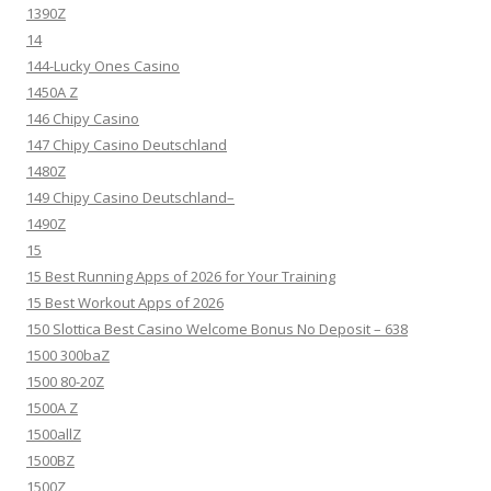
1390Z
14
144-Lucky Ones Casino
1450A Z
146 Chipy Casino
147 Chipy Casino Deutschland
1480Z
149 Chipy Casino Deutschland–
1490Z
15
15 Best Running Apps of 2026 for Your Training
15 Best Workout Apps of 2026
150 Slottica Best Casino Welcome Bonus No Deposit – 638
1500 300baZ
1500 80-20Z
1500A Z
1500allZ
1500BZ
1500Z