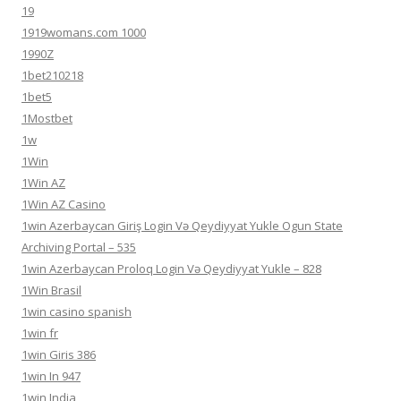
19
1919womans.com 1000
1990Z
1bet210218
1bet5
1Mostbet
1w
1Win
1Win AZ
1Win AZ Casino
1win Azerbaycan Giriş Login Və Qeydiyyat Yukle Ogun State
Archiving Portal – 535
1win Azerbaycan Proloq Login Və Qeydiyyat Yukle – 828
1Win Brasil
1win casino spanish
1win fr
1win Giris 386
1win In 947
1win India