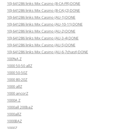
10) 641286 links Mix Casino (8-CA-FR) DONE
10) 641286 links Mix Casino (8-CA) (2) DONE
10) 641286 links Mix Casino (AU-1) DONE
10) 641286 links Mix Casino (AU-10-11) DONE
10) 641286 links Mix Casino (AU-2) DONE
10) 641286 links Mix Casino (AU-3-4) DONE
10) 641286 links Mix Casino (AU-5) DONE
10) 641286 links Mix Casino (AU-6-7chast) DONE
100%A Z
1000 50-50 allZ
1000 50-50Z
1000 80-20Z
1000 allZ
1000 ancorZ
1000A Z
1000all 200baZ
1000allZ
1000BAZ
1000Z