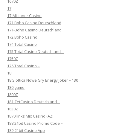
1670Z
17
17-Millioner Casino
171 Boho Casino Deutschland
171-Boho Casino Deutschland
172 Boho Casino
174 Total Casino
175 Total Casino Deutschland –
1750Z
176 Total Casino –
18
18 Slottica Nowe Gry Energy Joker – 130
180 game
1800Z
181 ZetCasino Deutschland –
1830Z
1870 links Mix Casino (AZ)
188 21bit Casino Promo Code –
189-21bit Casino App