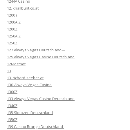
12-NV Casino
12. knallbunt.co.at
1200 i
1200A Z
1200Z
1250A Z
1250Z
127 Always Vegas Deutschland—
129 Always Vegas Casino Deutschland
12Mostbet
13
13. richard-seeber.at
130-Always Vegas Casino
1300Z
133 Always Vegas Casino Deutschland
1340Z
135 Slotozen Deutschland
1350Z
139 Casino Brango Deutschland-