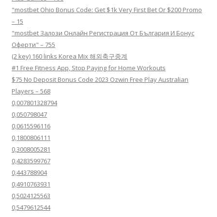
"mostbet Ohio Bonus Code: Get $1k Very First Bet Or $200 Promo
– 15
"mostbet Залози Онлайн Регистрация От България И Бонус
Оферти" – 755
(2 key) 160 links Korea Mix 해외축구중계
#1 Free Fitness App, Stop Paying for Home Workouts
$75 No Deposit Bonus Code 2023 Ozwin Free Play Australian
Players – 568
0,007801328794
0,050798047
0,0615596116
0,1800806111
0,3008005281
0,4283599767
0,443788904
0,4910763931
0,5024125563
0,5479612544