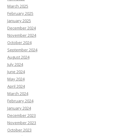
March 2025
February 2025
January 2025
December 2024
November 2024
October 2024
September 2024
August 2024
July 2024
June 2024
May 2024
April 2024
March 2024
February 2024
January 2024
December 2023
November 2023
October 2023