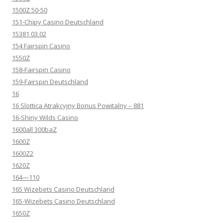
1500Z 50-50
151-Chipy Casino Deutschland
15381 03.02
154 Fairspin Casino
1550Z
158-Fairspin Casino
159-Fairspin Deutschland
16
16 Slottica Atrakcyjny Bonus Powitalny – 881
16-Shiny Wilds Casino
1600all 300baZ
1600Z
1600Z2
1620Z
164—110
165 Wizebets Casino Deutschland
165-Wizebets Casino Deutschland
1650Z