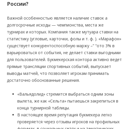
России?
Важной особенностью является наличие ставок а
долгосрочные исходы — чемпионства, места же
турнирах и которых. Компания также мутуара ставки на
статистику (угловые, карточки, фолы и т. ф. ). «Марафон»
существует конкурентоспособную маржу –” “ото 3% в
варьироваться от события, не делает ставки выгодными
для пользователей. Букмекерская контора активно ведет
прямые трансляции спортивных событий, выпускает
выводы матчей, что позволяет игрокам принимать
достаточно обоснованные решения.
«Вальядолид» стремится выбраться одним зоны
вылета, же как «Сельта» пытаешься закрепиться в
конца турнирной таблицы.
В настоящее время репутация букмекера легко
проверяется через отзывы игроков на профильных
форумах, в социальных сетях и на тематических