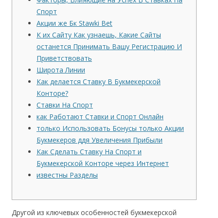
Спорт
Акции же Бк Stawki Bet
К их Сайту Как узнаешь, Какие Сайты
останется Принимать Вашу Регистрацию И
Приветствовать
Широта Линии
Как делается Ставку В Букмекерской
Конторе?
Ставки На Спорт
как Работают Ставки и Спорт Онлайн
только Использовать Бонусы только Акции
Букмекеров ддя Увеличения Прибыли
Как Сделать Ставку На Спорт и
Букмекерской Конторе через Интернет
известны Разделы
Другой из ключевых особенностей букмекерской