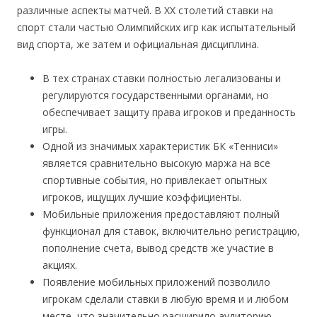
различные аспекты матчей. В XX столетий ставки на
спорт стали частью Олимпийских игр как испытательный
вид спорта, же затем и официальная дисциплина.
В тех странах ставки полностью легализованы и
регулируются государственными органами, но
обеспечивает защиту права игроков и преданность
игры.
Одной из значимых характеристик БК «Тенниси»
является сравнительно высокую маржа на все
спортивные события, но привлекает опытных
игроков, ищущих лучшие коэффициенты.
Мобильные приложения предоставляют полный
функционал для ставок, включительно регистрацию,
пополнение счета, вывод средств же участие в
акциях.
Появление мобильных приложений позволило
игрокам сделали ставки в любую время и и любом
месте, что значительно расширило аудиторию