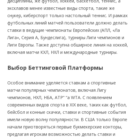
дисциплины, же футбол, хоккей, баскетбол, теннис, а
эксклавов менее известные виды спорта, такие же
снукер, киберспорт только настольный теннис. И рамках
футбольных линий матчей пользователи должно делать
ставки в ведущие чемпионаты Европейских (АПЛ, «Ла
Лига», Серия А, Бундеслига), турниры Лиги чемпионов и
Лиги Европы. Также доступна обширное линия на хоккей,
включая матчи КХЛ, НХЛ и международные турниры.
Выбор Беттинговой Платформы
Особое внимание уделяется ставкам а спортивные
матчи популярных чемпионатов, включая Лигу
чемпионов, НХЛ, НБА, ATP” “а WTA. С появлением
современных видов спорта в XIX веке, таких как футбол,
бейсбол и конные скачки, ставки и спортивные события
имели новую волну популярности. В США только Европе
начали приотворяться первые букмекерские конторы,
предлагая игрокам возможностью делать ставки и