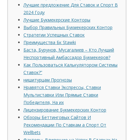
Лучшие предложение Для Ставок и Спорт В
2024 Году
Лучшие Букмекерские Конторы
Выбор Правильных Букмекерских Контор
Стратегии Успешных Ставок
Преимущества Бк Stawki
Баста, Бурунов, Мусагалиев – Кто Лучший
Неспортивный Амбассадор Букмекеров?
Как Пользоваться Калькулятором Системы
Ставок?”
нишитурцам Прогнозы
Нравятся Ставки Экспрессы, Ставки
Мультиставки Или Прямые Ставки
Победителя, На их
Лицензирование Букмекерских Контор
Обзоры Беттинговых Сайтов И
Рекомендации По Ставкам а Спорт От
Wellbets
Факторы, Влияющие на Успех В Ставках На