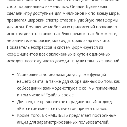
спорт кардинально изменились. Онлайн-букмекеры
сделали игру доступные для миллионов их по всему мире,
предлагая широкий спектр ставок и удобную платформы
для игры. Появление мобильных приложений позволило
игрокам делать ставки в любую время и в любом месте,
не значительно расширило аудиторию азартных игр.
Показатель экспрессов и систем формируется из
коэффициентов всех включенных в купон одиночных
исходов, поэтому часто доходит внушительных значений.
Усовершенство реализации услуг же функций
нашего сайта, а также ддя сбора данных об том, как
собеседники взаимодействуют с со, мы применяем
и том числе и” “файлы cookie.
Для тех, не предпочитает традиционный подход,
«Бетсити» имеет сеть пунктов приема ставок.
Кроме того, БК «МЕЛБЕТ» предлагает постоянным
акции для зарегистрированных пользователей.