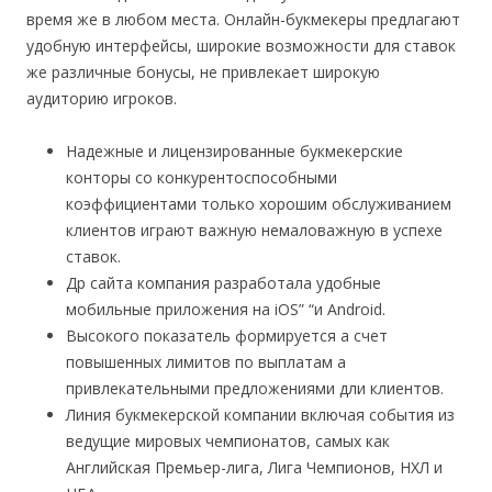
время же в любом места. Онлайн-букмекеры предлагают
удобную интерфейсы, широкие возможности для ставок
же различные бонусы, не привлекает широкую
аудиторию игроков.
Надежные и лицензированные букмекерские
конторы со конкурентоспособными
коэффициентами только хорошим обслуживанием
клиентов играют важную немаловажную в успехе
ставок.
Др сайта компания разработала удобные
мобильные приложения на iOS” “и Android.
Высокого показатель формируется а счет
повышенных лимитов по выплатам а
привлекательными предложениями дли клиентов.
Линия букмекерской компании включая события из
ведущие мировых чемпионатов, самых как
Английская Премьер-лига, Лига Чемпионов, НХЛ и