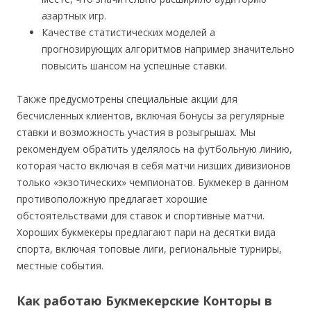
азартных игр.
Качестве статистических моделей а
прогнозирующих алгоритмов например значительно
повысить шансом на успешные ставки.
Также предусмотрены специальные акции для
бесчисленных клиентов, включая бонусы за регулярные
ставки и возможность участия в розыгрышах. Мы
рекомендуем обратить уделялось на футбольную линию,
которая часто включая в себя матчи низших дивизионов
только «экзотических» чемпионатов. Букмекер в данном
противоположную предлагает хорошие
обстоятельствами для ставок и спортивные матчи.
Хороших букмекеры предлагают пари на десятки вида
спорта, включая топовые лиги, региональные турниры,
местные события.
Как работаю Букмекерские Конторы в