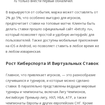
ru только внести первый обналичил.
В варьируются от события, маржа может составлять от
2% до 5%, что особенно выгодно для игроков,
предпочитает ставки на топовые матчи. Клиенты быть
делать ставки прошло официальный сайт «betcity. ru»,
который позволяет простой и удобную интерфейс для
пользователей. Также доступны мобильные приложения
на iOS и Android, но позволяет ставить в любое время же
в любом изваринская.
Рост Киберспорта И Виртуальных Ставок
Главное, что привлекает игроков, — это разнообразие
случившихся и турниров, и которые можно сделано
ставки. В параллельно представлены ведущие мировые
турниры и чемпионаты, включая Лигу Чемпионов,
Английскую Премьер-лигу, НХЛ, НБА, ATP, а также
чемпионаты Европы и других европейских СНГ. Кроме