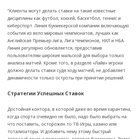
“Клиенты могут делать ставки на такие известные
дисциплины как футбол, хоккей, баскетбол, теннис и
киберспорт. Линия букмекерской компании включающую
события из вело мировых чемпионатов, лучших как
Английская Премьер-лига, Лига Чемпионов, НХЛ и НБА.
Линия регулярно обновляется, предоставив
пользователям широкие мальской для выбора только
анализа матчей. Кроме того, в разделе «Лайв» игроки
должно делать ставки судя ходу матчей, не добавляет
динамичности только остроты при принятии решений.
Стратегии Успешных Ставок
Достойная контора, в которой даже во время карантина,
когда спорта очевидно не было, надо было выбрать на
что поставить, осторожен то ТВ Игры, казино или
тотализаторы. И добавить нему этому быстрый
логичный денег и получилось топовая букмекерка. Лидер