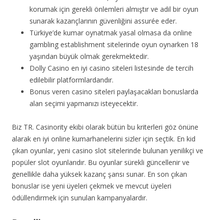
korumak için gerekli önlemleri almıştır ve adil bir oyun
sunarak kazançlarının güvenliğini assurée eder.
Türkiye’de kumar oynatmak yasal olmasa da online
gambling establishment sitelerinde oyun oynarken 18
yaşından büyük olmak gerekmektedir.
Dolly Casino en iyi casino siteleri listesinde de tercih
edilebilir platformlardandır.
Bonus veren casino siteleri paylaşacakları bonuslarda
alan seçimi yapmanızı isteyecektir.
Biz TR. Casinority ekibi olarak bütün bu kriterleri göz önüne
alarak en iyi online kumarhanelerini sizler için seçtik. En kid
çıkan oyunlar, yeni casino slot sitelerinde bulunan yenilikçi ve
popüler slot oyunlarıdır. Bu oyunlar sürekli güncellenir ve
genellikle daha yüksek kazanç şansı sunar. En son çıkan
bonuslar ise yeni üyeleri çekmek ve mevcut üyeleri
ödüllendirmek için sunulan kampanyalardır.