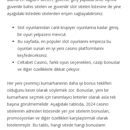
güvenilir bahis siteleri ve güvenilir slot siteleri listesine de yine
aşağıdaki listedeki sitelerden erişim sağlayabilirsiniz.
Slot oyunlarından canlı krupiyer oyunlarına kadar geniş
bir oyun yelpazesi mevcut.
Bu sayfada, en popüler slot oyunlarını empieza bu
oyunları sunan en iyi yeni casino platformlarını
keşfedeceksiniz.
Celtabet Casino, farklı oyun seçenekleri, cazip bonuslar
ve diğer özelliklerle dikkat çekiyor.
Her yeni çevrimiçi kumarhanenin daha iyi bonus teklifleri
olduğunu kesin olarak söylemek zor. Bonuslar, yeni bir
kumarhane seçmek için tanımlayıcı kriterler olarak asla tek
başına görülmemelidir. Aşağıdaki tabloda, 2024 casino
sitelerinin adresleri listesinde yer joe sitelerin bonusları,
promosyonları ve diğer özellikleri karşılaştırmalı olarak
listelenmiştir. Bu tablo, hangi sitede hangi bonusların