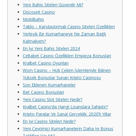
Yeni Bahis Siteleri Güvenilir Mi?
Discount Casino
Mobilbahis
Tablo – Karşılaştırmalı Casino Siteleri Özellikleri
Yerleşik Bir Kumarhaneye Ne Zaman Bağlı
Kalmalıyım?
En İyi Yeni Bahis Siteleri 2024
Celtabet Casino Özellikleri Empieza Bonusları
Kralbet Casino Oyunları
Wsm Casino – Hızlı Çekim İşlemleriyle Bilinen
Yüksek Bonuslar Sunan Kripto Casinosu
Son Eklenen Kumarhaneler
Bet Casino Bonusları
Yeni Casino Slot Siteleri Nedir?
Kralbet Casino’da Hangi Lisanslara Sahiptir?
Kripto Paralar Ve Sanal Gerçeklik: 2020’li Yıllar
En Iyi Casino Siteleri Nedir?
Yeni Çevrimiçi Kumarhanelerin Daha Iyi Bonus
Teklifleri Var Mı?