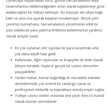
Oynamaya başlamadan önce, günlük harcamalarınızı veya
tasarruflarınızı etkilemediğinden emin olarak kaybetmeyi göze
alabileceğiniz bir miktarı belirleyin. Bu bütçeye sıkı sıkıya bağlı
kalın ve asla onu aşarak kayıpları kovalamayın. Birçok yeni
çevrimiçi kumarhane, harcamalarınızı yönetmenin etkili bir
yolu olabilecek para yatırma limitlerini belirlemenize yardımcı
olacak araçlar sunar.
En çok oynanan slot oyunları ile para kazanmak artık
çok daha keyifli hale geldi.
Kullanıcılar, diğer oyuncular ve krupiyeler ile anlık olarak
iletişim kurabilir, böylece gerçek bir casino atmosferi
yaşayabilirler.
Yardım hatları, kumar bağımlılığı ile mücadele edenleri
desteklemede çok önemli bir catalogo oynar ve
profesyonel rehberlik ve kaynaklara anında erişim sağlar.
Türkiye casino siteleri arasında öne çıkan Bets10 lisanslı
olarak hizmet vermektedir.