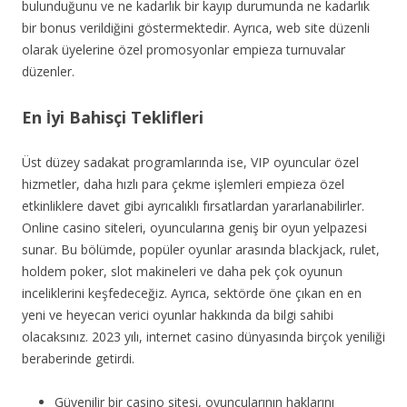
bulunduğunu ve ne kadarlık bir kayıp durumunda ne kadarlık
bir bonus verildiğini göstermektedir. Ayrıca, web site düzenli
olarak üyelerine özel promosyonlar empieza turnuvalar
düzenler.
En İyi Bahisçi Teklifleri
Üst düzey sadakat programlarında ise, VIP oyuncular özel
hizmetler, daha hızlı para çekme işlemleri empieza özel
etkinliklere davet gibi ayrıcalıklı fırsatlardan yararlanabilirler.
Online casino siteleri, oyuncularına geniş bir oyun yelpazesi
sunar. Bu bölümde, popüler oyunlar arasında blackjack, rulet,
holdem poker, slot makineleri ve daha pek çok oyunun
inceliklerini keşfedeceğiz. Ayrıca, sektörde öne çıkan en en
yeni ve heyecan verici oyunlar hakkında da bilgi sahibi
olacaksınız. 2023 yılı, internet casino dünyasında birçok yeniliği
beraberinde getirdi.
Güvenilir bir casino sitesi, oyuncularının haklarını