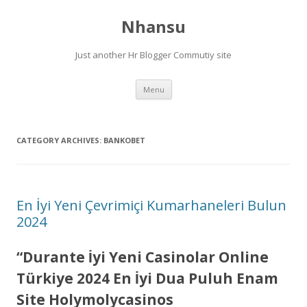
Nhansu
Just another Hr Blogger Commutiy site
Skip to content
Menu
CATEGORY ARCHIVES:
BANKOBET
En İyi Yeni Çevrimiçi Kumarhaneleri Bulun
2024
“Durante İyi Yeni Casinolar Online
Türkiye 2024 En İyi Dua Puluh Enam
Site Holymolycasinos