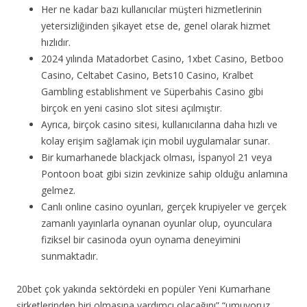
Her ne kadar bazı kullanıcılar müşteri hizmetlerinin
yetersizliğinden şikayet etse de, genel olarak hizmet
hızlıdır.
2024 yılında Matadorbet Casino, 1xbet Casino, Betboo
Casino, Celtabet Casino, Bets10 Casino, Kralbet
Gambling establishment ve Süperbahis Casino gibi
birçok en yeni casino slot sitesi açılmıştır.
Ayrıca, birçok casino sitesi, kullanıcılarına daha hızlı ve
kolay erişim sağlamak için mobil uygulamalar sunar.
Bir kumarhanede blackjack olması, İspanyol 21 veya
Pontoon boat gibi sizin zevkinize sahip olduğu anlamına
gelmez.
Canlı online casino oyunları, gerçek krupiyeler ve gerçek
zamanlı yayınlarla oynanan oyunlar olup, oyunculara
fiziksel bir casinoda oyun oynama deneyimini
sunmaktadır.
20bet çok yakında sektördeki en popüler Yeni Kumarhane
şirketlerinden biri olmasına yardımcı olacağını” “umuyoruz.