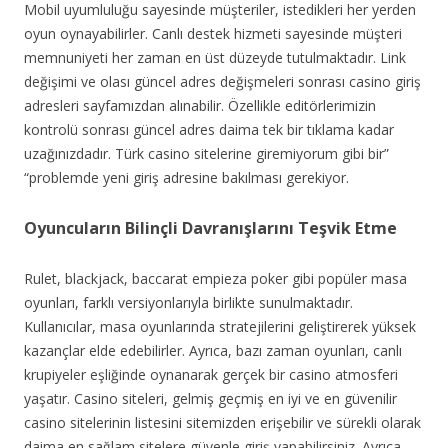
Mobil uyumluluğu sayesinde müşteriler, istedikleri her yerden
oyun oynayabilirler. Canlı destek hizmeti sayesinde müşteri
memnuniyeti her zaman en üst düzeyde tutulmaktadır. Link
değişimi ve olası güncel adres değişmeleri sonrası casino giriş
adresleri sayfamızdan alınabilir. Özellikle editörlerimizin
kontrolü sonrası güncel adres daima tek bir tıklama kadar
uzağınızdadır. Türk casino sitelerine giremiyorum gibi bir”
“problemde yeni giriş adresine bakılması gerekiyor.
Oyuncuların Bilinçli Davranışlarını Teşvik Etme
Rulet, blackjack, baccarat empieza poker gibi popüler masa
oyunları, farklı versiyonlarıyla birlikte sunulmaktadır.
Kullanıcılar, masa oyunlarında stratejilerini geliştirerek yüksek
kazançlar elde edebilirler. Ayrıca, bazı zaman oyunları, canlı
krupiyeler eşliğinde oynanarak gerçek bir casino atmosferi
yaşatır. Casino siteleri, gelmiş geçmiş en iyi ve en güvenilir
casino sitelerinin listesini sitemizden erişebilir ve sürekli olarak
daima en sağlam sitelere güvenle giriş yapabilirsiniz. Ayrıca