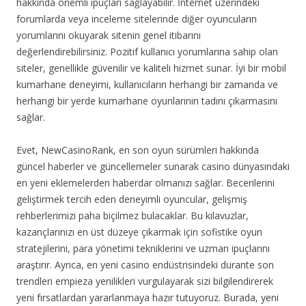
hakkında önemli ipuçları sağlayabilir. İnternet üzerindeki
forumlarda veya inceleme sitelerinde diğer oyuncuların
yorumlarını okuyarak sitenin genel itibarını
değerlendirebilirsiniz. Pozitif kullanıcı yorumlarına sahip olan
siteler, genellikle güvenilir ve kaliteli hizmet sunar. İyi bir mobil
kumarhane deneyimi, kullanıcıların herhangi bir zamanda ve
herhangi bir yerde kumarhane oyunlarının tadını çıkarmasını
sağlar.
Evet, NewCasinoRank, en son oyun sürümleri hakkında
güncel haberler ve güncellemeler sunarak casino dünyasındaki
en yeni eklemelerden haberdar olmanızı sağlar. Becerilerini
geliştirmek tercih eden deneyimli oyuncular, gelişmiş
rehberlerimizi paha biçilmez bulacaklar. Bu kılavuzlar,
kazançlarınızı en üst düzeye çıkarmak için sofistike oyun
stratejilerini, para yönetimi tekniklerini ve uzman ipuçlarını
araştırır. Ayrıca, en yeni casino endüstrisindeki durante son
trendleri empieza yenilikleri vurgulayarak sizi bilgilendirerek
yeni fırsatlardan yararlanmaya hazır tutuyoruz. Burada, yeni