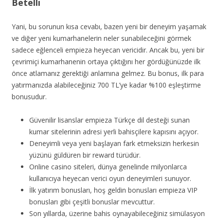
Betelli
Yani, bu sorunun kısa cevabı, bazen yeni bir deneyim yaşamak
ve diğer yeni kumarhanelerin neler sunabileceğini görmek
sadece eğlenceli empieza heyecan vericidir. Ancak bu, yeni bir
çevrimiçi kumarhanenin ortaya çıktığını her gördüğünüzde ilk
önce atlamanız gerektiği anlamına gelmez. Bu bonus, ilk para
yatırmanızda alabileceğiniz 700 TL’ye kadar %100 eşleştirme
bonusudur.
Güvenilir lisanslar empieza Türkçe dil desteği sunan
kumar sitelerinin adresi yerli bahisçilere kapısını açıyor.
Deneyimli veya yeni başlayan fark etmeksizin herkesin
yüzünü güldüren bir reward türüdür.
Online casino siteleri, dünya genelinde milyonlarca
kullanıcıya heyecan verici oyun deneyimleri sunuyor.
İlk yatırım bonusları, hoş geldin bonusları empieza VIP
bonusları gibi çeşitli bonuslar mevcuttur.
Son yıllarda, üzerine bahis oynayabileceğiniz simülasyon