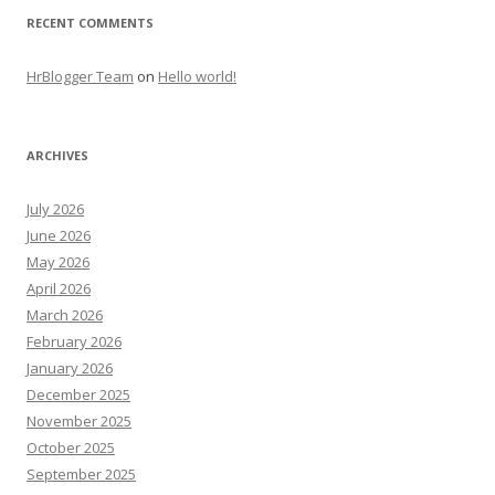
RECENT COMMENTS
HrBlogger Team
on
Hello world!
ARCHIVES
July 2026
June 2026
May 2026
April 2026
March 2026
February 2026
January 2026
December 2025
November 2025
October 2025
September 2025