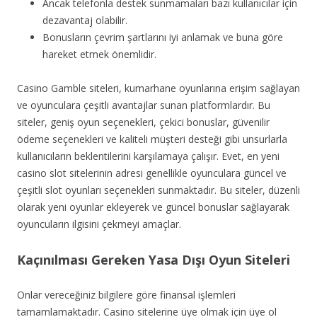
Ancak telefonla destek sunmamaları bazı kullanıcılar için
dezavantaj olabilir.
Bonusların çevrim şartlarını iyi anlamak ve buna göre
hareket etmek önemlidir.
Casino Gamble siteleri, kumarhane oyunlarına erişim sağlayan
ve oyunculara çeşitli avantajlar sunan platformlardır. Bu
siteler, geniş oyun seçenekleri, çekici bonuslar, güvenilir
ödeme seçenekleri ve kaliteli müşteri desteği gibi unsurlarla
kullanıcıların beklentilerini karşılamaya çalışır. Evet, en yeni
casino slot sitelerinin adresi genellikle oyunculara güncel ve
çeşitli slot oyunları seçenekleri sunmaktadır. Bu siteler, düzenli
olarak yeni oyunlar ekleyerek ve güncel bonuslar sağlayarak
oyuncuların ilgisini çekmeyi amaçlar.
Kaçınılması Gereken Yasa Dışı Oyun Siteleri
Onlar vereceğiniz bilgilere göre finansal işlemleri
tamamlamaktadır. Casino sitelerine üye olmak için üye ol