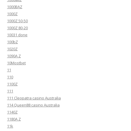
1000BAZ
1000Z
1000Z 50-50
1000Z 80-20
10031 done
100bZ
1020Z
1090A Z
10Mostbet
11
110
1100Z
111
111 Cleopatra casino Australia
114 Queen88 casino Australia
1140Z
1180A Z
11k