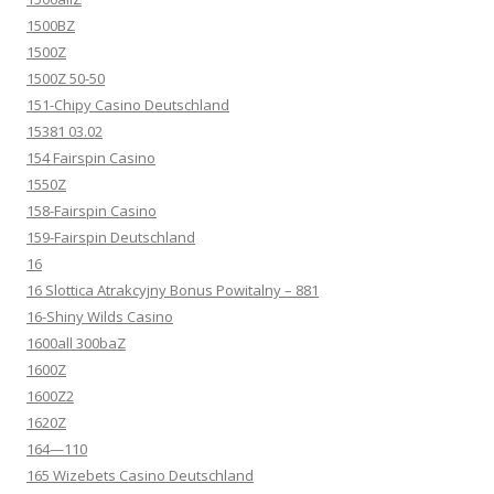
1500BZ
1500Z
1500Z 50-50
151-Chipy Casino Deutschland
15381 03.02
154 Fairspin Casino
1550Z
158-Fairspin Casino
159-Fairspin Deutschland
16
16 Slottica Atrakcyjny Bonus Powitalny – 881
16-Shiny Wilds Casino
1600all 300baZ
1600Z
1600Z2
1620Z
164—110
165 Wizebets Casino Deutschland