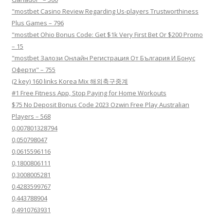
"mostbet Casino Review Regarding Us-players Trustworthiness
Plus Games – 796
"mostbet Ohio Bonus Code: Get $1k Very First Bet Or $200 Promo
– 15
"mostbet Залози Онлайн Регистрация От България И Бонус
Оферти" – 755
(2 key) 160 links Korea Mix 해외축구중계
#1 Free Fitness App, Stop Paying for Home Workouts
$75 No Deposit Bonus Code 2023 Ozwin Free Play Australian
Players – 568
0,007801328794
0,050798047
0,0615596116
0,1800806111
0,3008005281
0,4283599767
0,443788904
0,4910763931