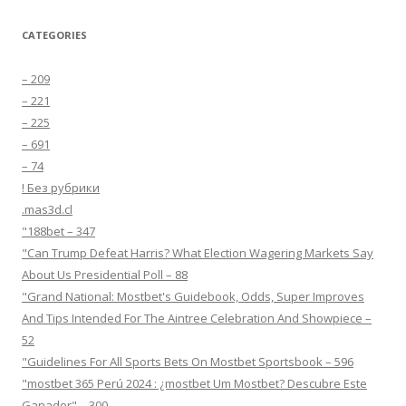
CATEGORIES
– 209
– 221
– 225
– 691
– 74
! Без рубрики
.mas3d.cl
"188bet – 347
"Can Trump Defeat Harris? What Election Wagering Markets Say
About Us Presidential Poll – 88
"Grand National: Mostbet's Guidebook, Odds, Super Improves
And Tips Intended For The Aintree Celebration And Showpiece –
52
"Guidelines For All Sports Bets On Mostbet Sportsbook – 596
"mostbet 365 Perú 2024 ️: ¿mostbet Um Mostbet? Descubre Este
Ganador" – 300