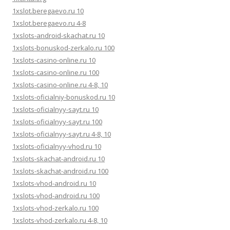
1xslot.beregaevo.ru 10
1xslot.beregaevo.ru 4-8
1xslots-android-skachat.ru 10
1xslots-bonuskod-zerkalo.ru 100
1xslots-casino-online.ru 10
1xslots-casino-online.ru 100
1xslots-casino-online.ru 4-8, 10
1xslots-oficialniy-bonuskod.ru 10
1xslots-oficialnyy-sayt.ru 10
1xslots-oficialnyy-sayt.ru 100
1xslots-oficialnyy-sayt.ru 4-8, 10
1xslots-oficialnyy-vhod.ru 10
1xslots-skachat-android.ru 10
1xslots-skachat-android.ru 100
1xslots-vhod-android.ru 10
1xslots-vhod-android.ru 100
1xslots-vhod-zerkalo.ru 100
1xslots-vhod-zerkalo.ru 4-8, 10