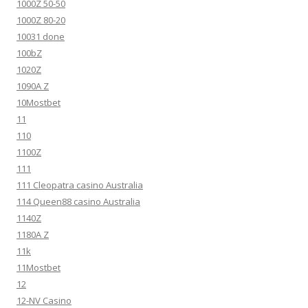
1000Z 50-50
1000Z 80-20
10031 done
100bZ
1020Z
1090A Z
10Mostbet
11
110
1100Z
111
111 Cleopatra casino Australia
114 Queen88 casino Australia
1140Z
1180A Z
11k
11Mostbet
12
12-NV Casino