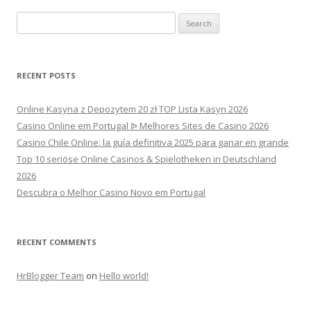
Search
for:
RECENT POSTS
Online Kasyna z Depozytem 20 zł TOP Lista Kasyn 2026
Casino Online em Portugal ᐉ Melhores Sites de Casino 2026
Casino Chile Online: la guía definitiva 2025 para ganar en grande
Top 10 seriöse Online Casinos & Spielotheken in Deutschland
2026
Descubra o Melhor Casino Novo em Portugal
RECENT COMMENTS
HrBlogger Team
on
Hello world!