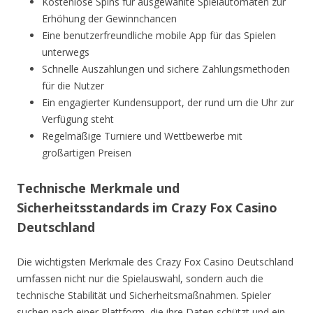
Kostenlose Spins für ausgewählte Spielautomaten zur
Erhöhung der Gewinnchancen
Eine benutzerfreundliche mobile App für das Spielen
unterwegs
Schnelle Auszahlungen und sichere Zahlungsmethoden
für die Nutzer
Ein engagierter Kundensupport, der rund um die Uhr zur
Verfügung steht
Regelmäßige Turniere und Wettbewerbe mit
großartigen Preisen
Technische Merkmale und
Sicherheitsstandards im Crazy Fox Casino
Deutschland
Die wichtigsten Merkmale des Crazy Fox Casino Deutschland
umfassen nicht nur die Spielauswahl, sondern auch die
technische Stabilität und Sicherheitsmaßnahmen. Spieler
suchen nach einer Plattform, die ihre Daten schützt und ein