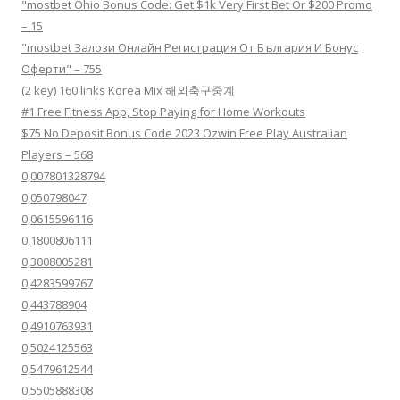
"mostbet Ohio Bonus Code: Get $1k Very First Bet Or $200 Promo
– 15
"mostbet Залози Онлайн Регистрация От България И Бонус
Оферти" – 755
(2 key) 160 links Korea Mix 해외축구중계
#1 Free Fitness App, Stop Paying for Home Workouts
$75 No Deposit Bonus Code 2023 Ozwin Free Play Australian
Players – 568
0,007801328794
0,050798047
0,0615596116
0,1800806111
0,3008005281
0,4283599767
0,443788904
0,4910763931
0,5024125563
0,5479612544
0,5505888308