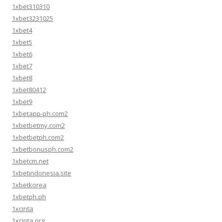
1xbet310310
1xbet3231025
1xbet4
1xbet5
1xbet6
1xbet7
1xbet8
1xbet80412
1xbet9
1xbetapp-ph.com2
1xbetbetmy.com2
1xbetbetph.com2
1xbetbonusph.com2
1xbetcm.net
1xbetindonesia.site
1xbetkorea
1xbetph.ph
1xcinta
1xcinta.org