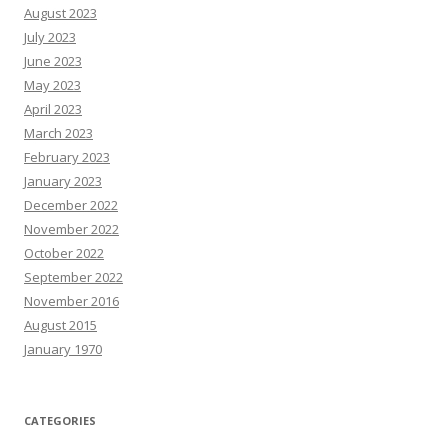
August 2023
July 2023
June 2023
May 2023
April 2023
March 2023
February 2023
January 2023
December 2022
November 2022
October 2022
September 2022
November 2016
August 2015
January 1970
CATEGORIES