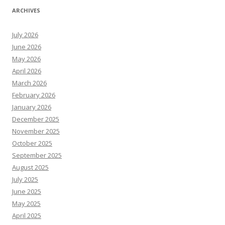
ARCHIVES
July 2026
June 2026
May 2026
April 2026
March 2026
February 2026
January 2026
December 2025
November 2025
October 2025
September 2025
August 2025
July 2025
June 2025
May 2025
April 2025