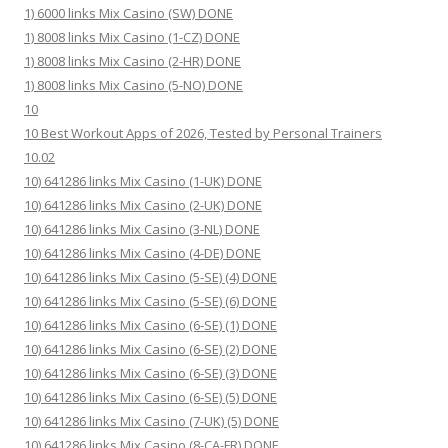
1) 6000 links Mix Casino (SW) DONE
1) 8008 links Mix Casino (1-CZ) DONE
1) 8008 links Mix Casino (2-HR) DONE
1) 8008 links Mix Casino (5-NO) DONE
10
10 Best Workout Apps of 2026, Tested by Personal Trainers
10.02
10) 641286 links Mix Casino (1-UK) DONE
10) 641286 links Mix Casino (2-UK) DONE
10) 641286 links Mix Casino (3-NL) DONE
10) 641286 links Mix Casino (4-DE) DONE
10) 641286 links Mix Casino (5-SE) (4) DONE
10) 641286 links Mix Casino (5-SE) (6) DONE
10) 641286 links Mix Casino (6-SE) (1) DONE
10) 641286 links Mix Casino (6-SE) (2) DONE
10) 641286 links Mix Casino (6-SE) (3) DONE
10) 641286 links Mix Casino (6-SE) (5) DONE
10) 641286 links Mix Casino (7-UK) (5) DONE
10) 641286 links Mix Casino (8-CA-FR) DONE