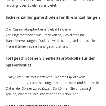
reibungsloses Spielerlebnis bietet.
Sichere Zahlungsmethoden für Ihre Einzahlungen
Das Casino akzeptiert eine Vielzahl sicherer
Zahlungsmethoden wie Kreditkarten, E-Wallets und
Banküberweisungen. Dadurch wird sichergestellt, dass alle
Transaktionen schnell und geschützt sind.
Fortgeschrittene Sicherheitsprotokolle für den
Spielerschutz
Crazy Fox nutzt fortschrittliche Sicherheitsprotokolle,
darunter SSL-Verschlüsselung, um persönliche und finanzielle
Daten der Spieler zu schützen. So können Sie unbesorgt
spielen, während Ihre Informationen sicher sind.