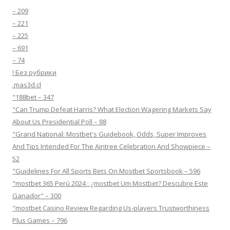
– 209
– 221
– 225
– 691
– 74
! Без рубрики
.mas3d.cl
"188bet – 347
"Can Trump Defeat Harris? What Election Wagering Markets Say
About Us Presidential Poll – 88
"Grand National: Mostbet's Guidebook, Odds, Super Improves
And Tips Intended For The Aintree Celebration And Showpiece –
52
"Guidelines For All Sports Bets On Mostbet Sportsbook – 596
"mostbet 365 Perú 2024 ️: ¿mostbet Um Mostbet? Descubre Este
Ganador" – 300
"mostbet Casino Review Regarding Us-players Trustworthiness
Plus Games – 796