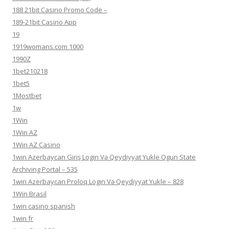
188 21bit Casino Promo Code –
189-21bit Casino App
19
1919womans.com 1000
1990Z
1bet210218
1bet5
1Mostbet
1w
1Win
1Win AZ
1Win AZ Casino
1win Azerbaycan Giriş Login Və Qeydiyyat Yukle Ogun State
Archiving Portal – 535
1win Azerbaycan Proloq Login Və Qeydiyyat Yukle – 828
1Win Brasil
1win casino spanish
1win fr