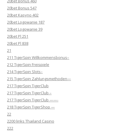
20bet Bonus 460
20bet Bonus 547
20bet Kasyno 402
20bet Logowanie 187
20bet Logowanie 39
20bet Pl 251
20bet Pl 838
21
211 TigerSpin Willkommensbonus–
212 TigerSpin Freispiele
214 TigerSpin Slots–
215 TigerSpin Zahlungsmethoden—
217 TigerSpin TigerClub
217 TigerSpin TigerClub –
217 TigerSpin TigerClub ——-
218 TigerSpin TigerShop —
22
2200 links Thailand Casino
222