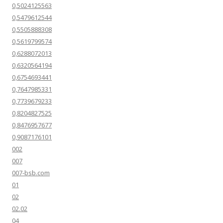
0,5024125563
0,5479612544
0,5505888308
0,5619799574
0,6288072013
0,6320564194
0,6754693441
0,7647985331
0,7739679233
0,8204827525
0,8476957677
0,9087176101
002
007
007-bsb.com
01
02
02.02
04