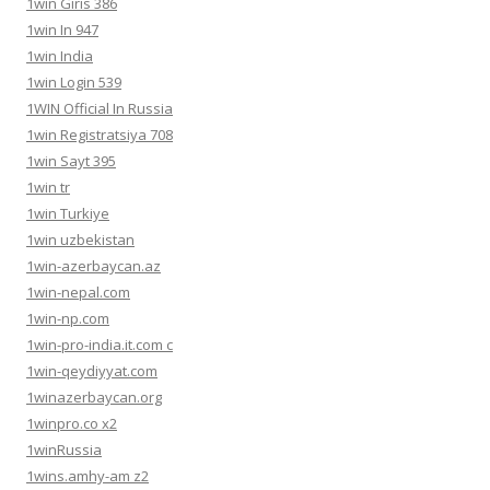
1win Giris 386
1win In 947
1win India
1win Login 539
1WIN Official In Russia
1win Registratsiya 708
1win Sayt 395
1win tr
1win Turkiye
1win uzbekistan
1win-azerbaycan.az
1win-nepal.com
1win-np.com
1win-pro-india.it.com c
1win-qeydiyyat.com
1winazerbaycan.org
1winpro.co x2
1winRussia
1wins.amhy-am z2