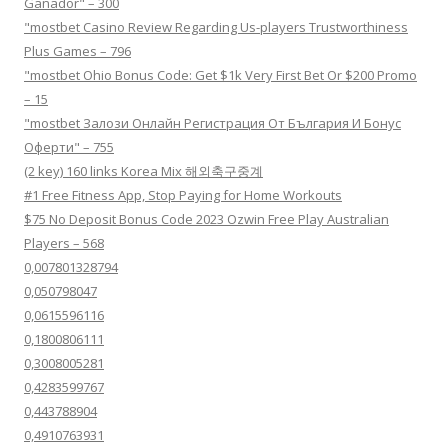
Ganador" – 300
"mostbet Casino Review Regarding Us-players Trustworthiness
Plus Games – 796
"mostbet Ohio Bonus Code: Get $1k Very First Bet Or $200 Promo
– 15
"mostbet Залози Онлайн Регистрация От България И Бонус
Оферти" – 755
(2 key) 160 links Korea Mix 해외축구중계
#1 Free Fitness App, Stop Paying for Home Workouts
$75 No Deposit Bonus Code 2023 Ozwin Free Play Australian
Players – 568
0,007801328794
0,050798047
0,0615596116
0,1800806111
0,3008005281
0,4283599767
0,443788904
0,4910763931