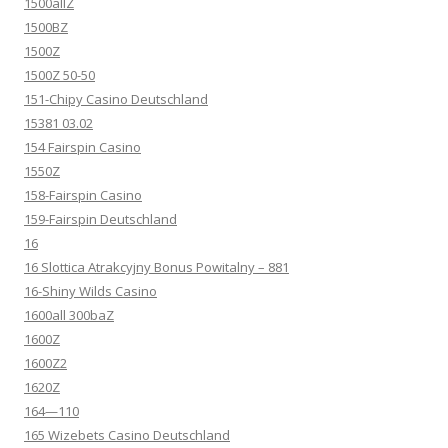
1500allZ
1500BZ
1500Z
1500Z 50-50
151-Chipy Casino Deutschland
15381 03.02
154 Fairspin Casino
1550Z
158-Fairspin Casino
159-Fairspin Deutschland
16
16 Slottica Atrakcyjny Bonus Powitalny – 881
16-Shiny Wilds Casino
1600all 300baZ
1600Z
1600Z2
1620Z
164—110
165 Wizebets Casino Deutschland