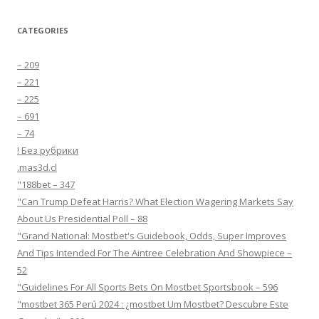
CATEGORIES
– 209
– 221
– 225
– 691
– 74
! Без рубрики
.mas3d.cl
"188bet – 347
"Can Trump Defeat Harris? What Election Wagering Markets Say
About Us Presidential Poll – 88
"Grand National: Mostbet's Guidebook, Odds, Super Improves
And Tips Intended For The Aintree Celebration And Showpiece –
52
"Guidelines For All Sports Bets On Mostbet Sportsbook – 596
"mostbet 365 Perú 2024 ️: ¿mostbet Um Mostbet? Descubre Este