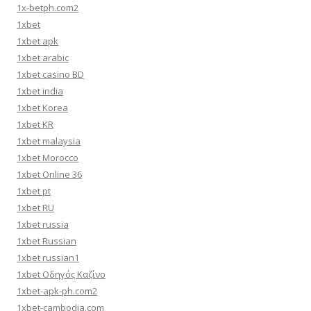
1x-betph.com2
1xbet
1xbet apk
1xbet arabic
1xbet casino BD
1xbet india
1xbet Korea
1xbet KR
1xbet malaysia
1xbet Morocco
1xbet Online 36
1xbet pt
1xbet RU
1xbet russia
1xbet Russian
1xbet russian1
1xbet Οδηγός Καζίνο
1xbet-apk-ph.com2
1xbet-cambodia.com