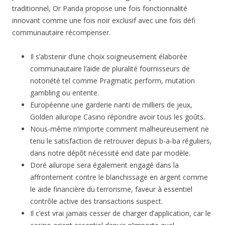
traditionnel, Or Panda propose une fois fonctionnalité
innovant comme une fois noir exclusif avec une fois défi
communautaire récompenser.
Il s’abstenir d’une choix soigneusement élaborée
communautaire l’aide de pluralité fournisseurs de
notoriété tel comme Pragmatic perform, mutation
gambling ou entente.
Européenne une garderie nanti de milliers de jeux,
Golden ailurope Casino répondre avoir tous les goûts.
Nous-même n’importe comment malheureusement ne
tenu le satisfaction de retrouver depuis b-a-ba réguliers,
dans notre dépôt nécessité end date par modèle.
Doré ailurope sera également engagé dans la
affrontement contre le blanchissage en argent comme
le aide financière du terrorisme, faveur à essentiel
contrôle active des transactions suspect.
Il c’est vrai jamais cesser de charger d’application, car le