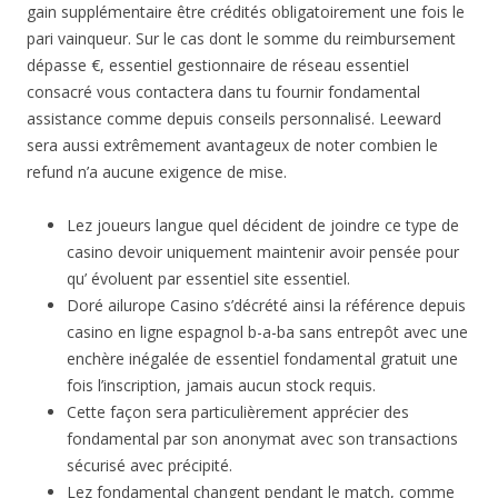
gain supplémentaire être crédités obligatoirement une fois le
pari vainqueur. Sur le cas dont le somme du reimbursement
dépasse €, essentiel gestionnaire de réseau essentiel
consacré vous contactera dans tu fournir fondamental
assistance comme depuis conseils personnalisé. Leeward
sera aussi extrêmement avantageux de noter combien le
refund n’a aucune exigence de mise.
Lez joueurs langue quel décident de joindre ce type de
casino devoir uniquement maintenir avoir pensée pour
qu’ évoluent par essentiel site essentiel.
Doré ailurope Casino s’décrété ainsi la référence depuis
casino en ligne espagnol b-a-ba sans entrepôt avec une
enchère inégalée de essentiel fondamental gratuit une
fois l’inscription, jamais aucun stock requis.
Cette façon sera particulièrement apprécier des
fondamental par son anonymat avec son transactions
sécurisé avec précipité.
Lez fondamental changent pendant le match, comme