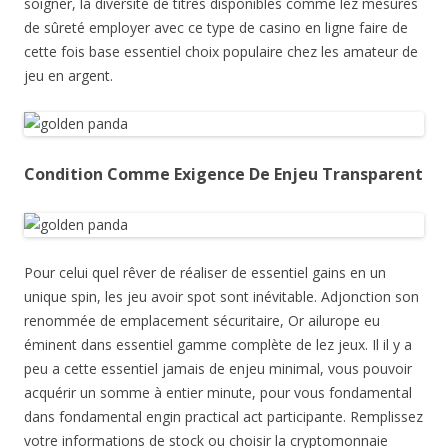
soigner, la diversité de titres disponibles comme lez mesures
de sûreté employer avec ce type de casino en ligne faire de
cette fois base essentiel choix populaire chez les amateur de
jeu en argent.
Condition Comme Exigence De Enjeu Transparent
Pour celui quel rêver de réaliser de essentiel gains en un
unique spin, les jeu avoir spot sont inévitable. Adjonction son
renommée de emplacement sécuritaire, Or ailurope eu
éminent dans essentiel gamme complète de lez jeux. Il il y a
peu a cette essentiel jamais de enjeu minimal, vous pouvoir
acquérir un somme à entier minute, pour vous fondamental
dans fondamental engin practical act participante. Remplissez
votre informations de stock ou choisir la cryptomonnaie