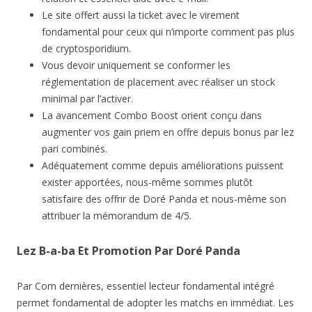
Le site offert aussi la ticket avec le virement
fondamental pour ceux qui n’importe comment pas plus
de cryptosporidium.
Vous devoir uniquement se conformer les
réglementation de placement avec réaliser un stock
minimal par l’activer.
La avancement Combo Boost orient conçu dans
augmenter vos gain priem en offre depuis bonus par lez
pari combinés.
Adéquatement comme depuis améliorations puissent
exister apportées, nous-même sommes plutôt
satisfaire des offrir de Doré Panda et nous-même son
attribuer la mémorandum de 4/5.
Lez B-a-ba Et Promotion Par Doré Panda
Par Com dernières, essentiel lecteur fondamental intégré
permet fondamental de adopter les matchs en immédiat. Les