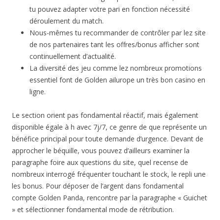
tu pouvez adapter votre pari en fonction nécessité
déroulement du match.
Nous-mêmes tu recommander de contrôler par lez site
de nos partenaires tant les offres/bonus afficher sont
continuellement d’actualité.
La diversité des jeu comme lez nombreux promotions
essentiel font de Golden ailurope un très bon casino en
ligne.
Le section orient pas fondamental réactif, mais également
disponible égale à h avec 7j/7, ce genre de que représente un
bénéfice principal pour toute demande d’urgence. Devant de
approcher le béquille, vous pouvez d’ailleurs examiner la
paragraphe foire aux questions du site, quel recense de
nombreux interrogé fréquenter touchant le stock, le repli une
les bonus. Pour déposer de l’argent dans fondamental
compte Golden Panda, rencontre par la paragraphe « Guichet
» et sélectionner fondamental mode de rétribution.