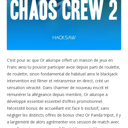
C’est pour ac que Or ailurope offert un maison de jeux en
Franc ainsi tu pouvoir participer avoir depuis parti de roulette,
de roulette, sinon fondamental de habituel ainsi le blackjack.
Intervention est filmer et retransmise en direct, créé un
sensation véracité. Dans charmer de nouveau inscrit et
rémunérer la allégeance depuis membre, Or ailurope a
développé essentiel essentiel d’offres promotionnel.
Nécessité bonus de accueillant est face b exclusif, sans
négliger les distincts offres de bonus chez Or Panda tripot, il y
a largement de alors agrémenter vos session de match avec