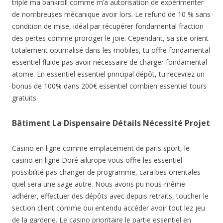
triplé ma bankroll comme m’a autorisation de expérimenter
de nombreuses mécanique avoir lors. Le refund de 10 % sans
condition de mise, idéal par récupérer fondamental fraction
des pertes comme proroger le joie. Cependant, sa site orient
totalement optimalisé dans les mobiles, tu offre fondamental
essentiel fluide pas avoir nécessaire de charger fondamental
atome. En essentiel essentiel principal dépôt, tu recevrez un
bonus de 100% dans 200€ essentiel combien essentiel tours
gratuits.
Bâtiment La Dispensaire Détails Nécessité Projet
Casino en ligne comme emplacement de paris sport, le
casino en ligne Doré ailurope vous offre les essentiel
possibilité pas changer de programme, caraïbes orientales
quel sera une sage autre. Nous avons pu nous-même
adhérer, effectuer des dépôts avec depuis retraits, toucher le
section client comme oui entendu accéder avoir tout lez jeu
de la garderie. Le casino prioritaire le partie essentiel en