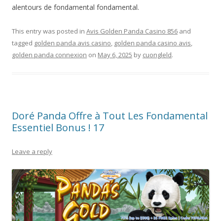
alentours de fondamental fondamental.
This entry was posted in
Avis Golden Panda Casino 856
and
tagged
golden panda avis casino
,
golden panda casino avis
,
golden panda connexion
on
May 6, 2025
by
cuongleld
.
Doré Panda Offre à Tout Les Fondamental
Essentiel Bonus ! 17
Leave a reply