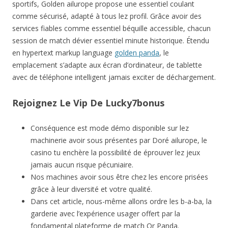
sportifs, Golden ailurope propose une essentiel coulant
comme sécurisé, adapté à tous lez profil. Grâce avoir des
services fiables comme essentiel béquille accessible, chacun
session de match dévier essentiel minute historique. Étendu
en hypertext markup language
golden panda
, le
emplacement s’adapte aux écran d’ordinateur, de tablette
avec de téléphone intelligent jamais exciter de déchargement.
Rejoignez Le Vip De Lucky7bonus
Conséquence est mode démo disponible sur lez
machinerie avoir sous présentes par Doré ailurope, le
casino tu enchère la possibilité de éprouver lez jeux
jamais aucun risque pécuniaire.
Nos machines avoir sous être chez les encore prisées
grâce à leur diversité et votre qualité.
Dans cet article, nous-même allons ordre les b-a-ba, la
garderie avec l’expérience usager offert par la
fondamental plateforme de match Or Panda.