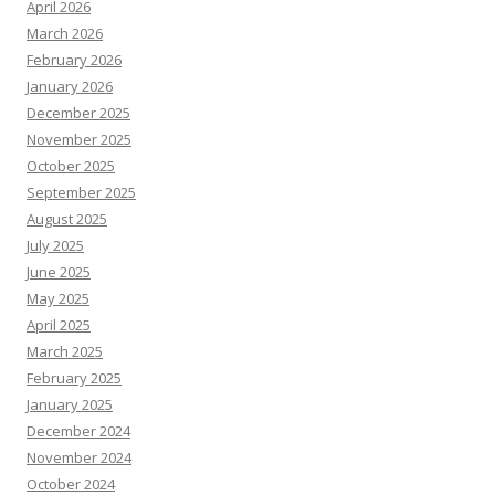
April 2026
March 2026
February 2026
January 2026
December 2025
November 2025
October 2025
September 2025
August 2025
July 2025
June 2025
May 2025
April 2025
March 2025
February 2025
January 2025
December 2024
November 2024
October 2024