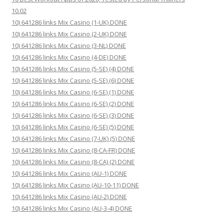
10.02
10) 641286 links Mix Casino (1-UK) DONE
10) 641286 links Mix Casino (2-UK) DONE
10) 641286 links Mix Casino (3-NL) DONE
10) 641286 links Mix Casino (4-DE) DONE
10) 641286 links Mix Casino (5-SE) (4) DONE
10) 641286 links Mix Casino (5-SE) (6) DONE
10) 641286 links Mix Casino (6-SE) (1) DONE
10) 641286 links Mix Casino (6-SE) (2) DONE
10) 641286 links Mix Casino (6-SE) (3) DONE
10) 641286 links Mix Casino (6-SE) (5) DONE
10) 641286 links Mix Casino (7-UK) (5) DONE
10) 641286 links Mix Casino (8-CA-FR) DONE
10) 641286 links Mix Casino (8-CA) (2) DONE
10) 641286 links Mix Casino (AU-1) DONE
10) 641286 links Mix Casino (AU-10-11) DONE
10) 641286 links Mix Casino (AU-2) DONE
10) 641286 links Mix Casino (AU-3-4) DONE