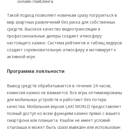
онлайн гемблинга.
Такой подход позволяет новичкам сразу погрузиться в
мир азартных развлечений без риска для собственных
средств. Высокое качество видеотрансляции и
профессиональные дилеры создают атмосферу
настоящего казино. Система рейтингов и таблиц лидеров
создает соревновательную атмосферу и мотивирует к
активной игре.
Программа лояльности
Вывод средств обрабатывается в течение 24 часов,
комиссия казино не взимается. Все игры оптимизированы
для мобильных устройств и работают без потери
качества. Мобильная версия LAKI WORLD предоставляет
полный доступ ко всем функциям казино прямо с вашего
смартфона или планшета. Кэшбэк не имеет условий
отыгрыша и может быть сразу выведен или использован