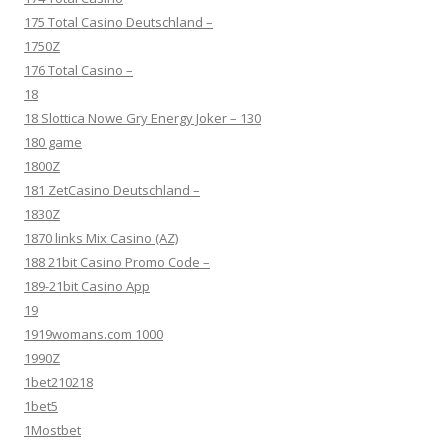
175 Total Casino Deutschland –
1750Z
176 Total Casino –
18
18 Slottica Nowe Gry Energy Joker – 130
180 game
1800Z
181 ZetCasino Deutschland –
1830Z
1870 links Mix Casino (AZ)
188 21bit Casino Promo Code –
189-21bit Casino App
19
1919womans.com 1000
1990Z
1bet210218
1bet5
1Mostbet