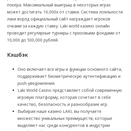
покера. Максимальный выигрыш в некоторых играх
может достигать 10,000x от ставки. Система лояльности
лаки ворлд официальный сайт награждает игроков
очками за каждую ставку. Laki world казино онлайн
проводит регулярные турниры с призовыми фондами от
10,000 до 500,000 рублей.
Кэшбэк
Оно включает все игры и функции основного сайта,
поддерживает биометрическую аутентификацию и
push-уведомления.
Laki World Casino представляет собой современную
игровую платформу, которая сочетает в себе
качество, безопасность и разнообразие игр.
Выбирая наше казино LAKI, вы получаете
множество уникальных преимуществ, которые
выделяют нас среди конкурентов в индустрии