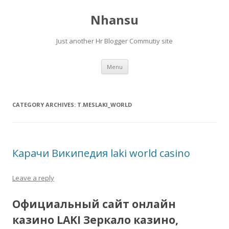
Nhansu
Just another Hr Blogger Commutiy site
Skip to content
Menu
CATEGORY ARCHIVES:
T.MESLAKI_WORLD
Карачи Википедия laki world casino
Leave a reply
Официальный сайт онлайн
казино LAKI Зеркало казино,