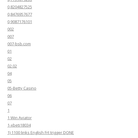
0,8204827525
0,8476957677
0,9087176101
002
007
007-bsb.com
01
02
02.02
04
05
05-Betty Casino
06
07
1
1 Win Aviator
1-xbeti18034
1) 1100 links English Frt trigger DONE