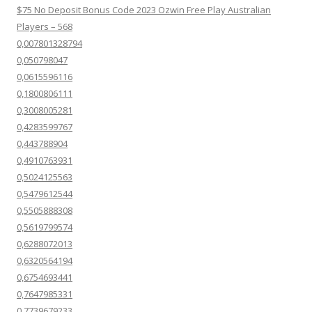
$75 No Deposit Bonus Code 2023 Ozwin Free Play Australian
Players – 568
0,007801328794
0,050798047
0,0615596116
0,1800806111
0,3008005281
0,4283599767
0,443788904
0,4910763931
0,5024125563
0,5479612544
0,5505888308
0,5619799574
0,6288072013
0,6320564194
0,6754693441
0,7647985331
0,7739679233