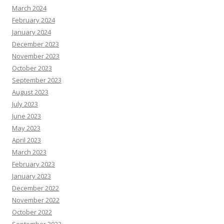
March 2024
February 2024
January 2024
December 2023
November 2023
October 2023
September 2023
August 2023
July 2023
June 2023
May 2023
April 2023
March 2023
February 2023
January 2023
December 2022
November 2022
October 2022