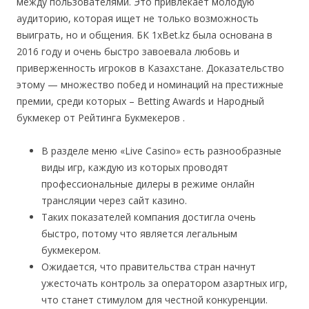
между пользователями. Это привлекает молодую
аудиторию, которая ищет не только возможность
выиграть, но и общения. БК 1xBet.kz была основана в
2016 году и очень быстро завоевала любовь и
приверженность игроков в Казахстане. Доказательство
этому — множество побед и номинаций на престижные
премии, среди которых – Betting Awards и Народный
букмекер от Рейтинга Букмекеров .
В разделе меню «Live Casino» есть разнообразные
виды игр, каждую из которых проводят
профессиональные дилеры в режиме онлайн
трансляции через сайт казино.
Таких показателей компания достигла очень
быстро, потому что является легальным
букмекером.
Ожидается, что правительства стран начнут
ужесточать контроль за оператором азартных игр,
что станет стимулом для честной конкуренции.