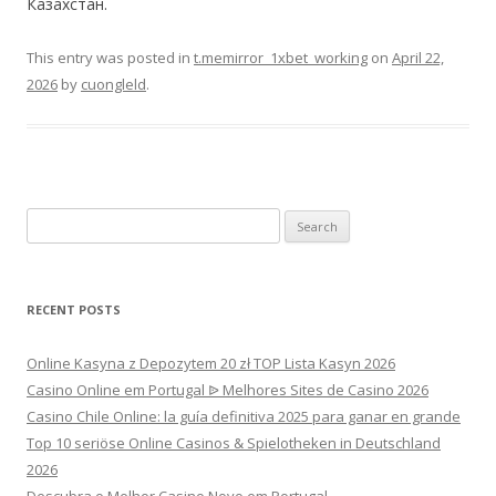
Казахстан.
This entry was posted in
t.memirror_1xbet_working
on
April 22,
2026
by
cuongleld
.
Search
for:
RECENT POSTS
Online Kasyna z Depozytem 20 zł TOP Lista Kasyn 2026
Casino Online em Portugal ᐉ Melhores Sites de Casino 2026
Casino Chile Online: la guía definitiva 2025 para ganar en grande
Top 10 seriöse Online Casinos & Spielotheken in Deutschland
2026