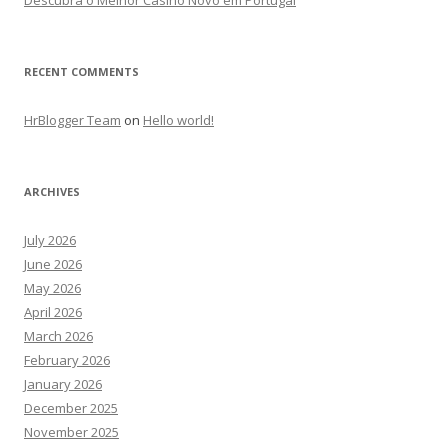
Descubra o Melhor Casino Novo em Portugal
RECENT COMMENTS
HrBlogger Team
on
Hello world!
ARCHIVES
July 2026
June 2026
May 2026
April 2026
March 2026
February 2026
January 2026
December 2025
November 2025