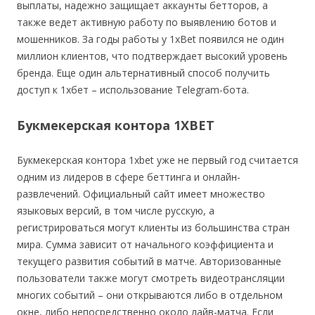
выплаты, надежно защищает аккаунты бетторов, а
также ведет активную работу по выявлению ботов и
мошенников. За годы работы у 1xBet появился не один
миллион клиентов, что подтверждает высокий уровень
бренда. Еще один альтернативный способ получить
доступ к 1хбет – использование Telegram-бота.
Букмекерская контора 1XBET
Букмекерская контора 1xbet уже не первый год считается
одним из лидеров в сфере беттинга и онлайн-
развлечений. Официальный сайт имеет множество
языковых версий, в том числе русскую, а
регистрироваться могут клиенты из большинства стран
мира. Сумма зависит от начального коэффициента и
текущего развития событий в матче. Авторизованные
пользователи также могут смотреть видеотрансляции
многих событий – они открываются либо в отдельном
окне, либо непосредственно около лайв-матча. Если