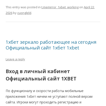
This entry was posted in
t.memirror_1xbet_working
on
April 22,
2026
by
cuongleld
.
1хбет зеркало работающее на сегодня
Официальный сайт 1хбет 1xbet
Leave a reply
Вход в личный кабинет
Официальный сайт 1XBET
По функционалу и скорости работы мобильные
приложения 1хБет ничем не уступают полной версии
сайта. Игроки могут проходить регистрацию и