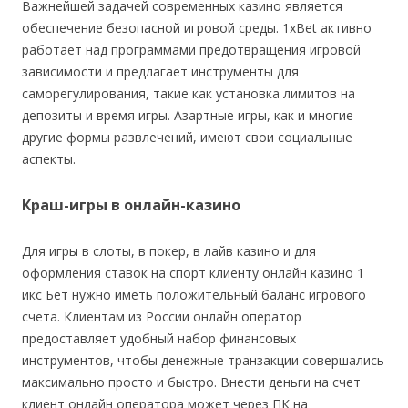
Важнейшей задачей современных казино является
обеспечение безопасной игровой среды. 1xBet активно
работает над программами предотвращения игровой
зависимости и предлагает инструменты для
саморегулирования, такие как установка лимитов на
депозиты и время игры. Азартные игры, как и многие
другие формы развлечений, имеют свои социальные
аспекты.
Краш-игры в онлайн-казино
Для игры в слоты, в покер, в лайв казино и для
оформления ставок на спорт клиенту онлайн казино 1
икс Бет нужно иметь положительный баланс игрового
счета. Клиентам из России онлайн оператор
предоставляет удобный набор финансовых
инструментов, чтобы денежные транзакции совершались
максимально просто и быстро. Внести деньги на счет
клиент онлайн оператора может через ПК на