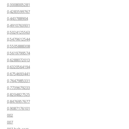
0,3008005281
0,4283599767
0,443788904
0,4910763931
0,5024125563
0,5479612544
0,5505888308
0,5619799574
0,6288072013
0,6320564194
0,6754693441
0,7647985331
0,7739679233
0,8204827525
0,8476957677
0,9087176101
002
007