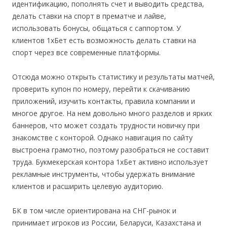
идентификацию, пополнять счет и выводить средства,
делать ставки на спорт в прематче и лайве,
использовать бонусы, общаться с саппортом. У
клиентов 1xБет есть возможность делать ставки на
спорт через все современные платформы.
Отсюда можно открыть статистику и результаты матчей,
проверить купон по номеру, перейти к скачиванию
приложений, изучить контакты, правила компании и
многое другое. На нем довольно много разделов и ярких
баннеров, что может создать трудности новичку при
знакомстве с конторой. Однако навигация по сайту
выстроена грамотно, поэтому разобраться не составит
труда. Букмекерская контора 1хБет активно использует
рекламные инструменты, чтобы удержать внимание
клиентов и расширить целевую аудиторию.
БК в том числе ориентирована на СНГ-рынок и
принимает игроков из России, Беларуси, Казахстана и