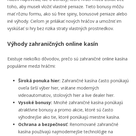
toho, aby museli vložiť vlastné peniaze. Tieto bonusy môžu
mať rôznu formu, ako sú free spiny, bonusové peniaze alebo
iné výhody. Cieľom je prilákať nových hráčov a umožniť im
vyskúšať si hry bez rizika straty vlastných prostriedkov.
Výhody zahraničných online kasín
Existuje niekoľko dôvodov, prečo sú zahraničné online kasína
populárne medzi hráčmi:
Široká ponuka hier:
Zahraničné kasína často ponúkajú
oveľa širší výber hier, vrátane moderných
videoautomatov, stolových hier a live dealer hier.
Vysoké bonusy:
Mnohé zahraničné kasína ponúkajú
atraktívne bonusy a promo akcie, ktoré sú často
výhodnejšie ako tie, ktoré ponúkajú miestne kasína.
Ochrana a bezpečnosť:
Renomované zahraničné
kasína používajú najmodernejšie technológie na