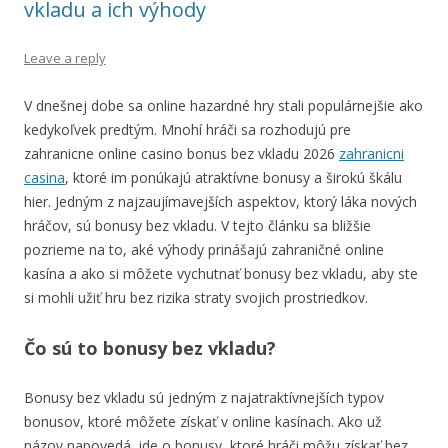
vkladu a ich výhody
Leave a reply
V dnešnej dobe sa online hazardné hry stali populárnejšie ako
kedykoľvek predtým. Mnohí hráči sa rozhodujú pre
zahranicne online casino bonus bez vkladu 2026
zahranicni
casina
, ktoré im ponúkajú atraktívne bonusy a širokú škálu
hier. Jedným z najzaujímavejších aspektov, ktorý láka nových
hráčov, sú bonusy bez vkladu. V tejto článku sa bližšie
pozrieme na to, aké výhody prinášajú zahraničné online
kasína a ako si môžete vychutnať bonusy bez vkladu, aby ste
si mohli užiť hru bez rizika straty svojich prostriedkov.
Čo sú to bonusy bez vkladu?
Bonusy bez vkladu sú jedným z najatraktívnejších typov
bonusov, ktoré môžete získať v online kasínach. Ako už
názov napovedá, ide o bonusy, ktoré hráči môžu získať bez