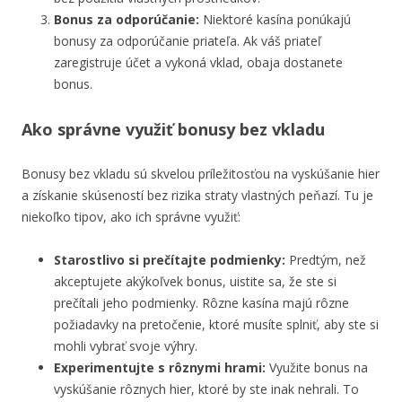
Bonus za odporúčanie:
Niektoré kasína ponúkajú
bonusy za odporúčanie priateľa. Ak váš priateľ
zaregistruje účet a vykoná vklad, obaja dostanete
bonus.
Ako správne využiť bonusy bez vkladu
Bonusy bez vkladu sú skvelou príležitosťou na vyskúšanie hier
a získanie skúseností bez rizika straty vlastných peňazí. Tu je
niekoľko tipov, ako ich správne využiť:
Starostlivo si prečítajte podmienky:
Predtým, než
akceptujete akýkoľvek bonus, uistite sa, že ste si
prečítali jeho podmienky. Rôzne kasína majú rôzne
požiadavky na pretočenie, ktoré musíte splniť, aby ste si
mohli vybrať svoje výhry.
Experimentujte s rôznymi hrami:
Využite bonus na
vyskúšanie rôznych hier, ktoré by ste inak nehrali. To