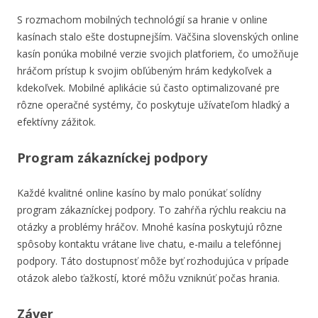
S rozmachom mobilných technológií sa hranie v online
kasínach stalo ešte dostupnejším. Väčšina slovenských online
kasín ponúka mobilné verzie svojich platforiem, čo umožňuje
hráčom prístup k svojim obľúbeným hrám kedykoľvek a
kdekoľvek. Mobilné aplikácie sú často optimalizované pre
rôzne operačné systémy, čo poskytuje užívateľom hladký a
efektívny zážitok.
Program zákazníckej podpory
Každé kvalitné online kasíno by malo ponúkať solídny
program zákazníckej podpory. To zahŕňa rýchlu reakciu na
otázky a problémy hráčov. Mnohé kasína poskytujú rôzne
spôsoby kontaktu vrátane live chatu, e-mailu a telefónnej
podpory. Táto dostupnosť môže byť rozhodujúca v prípade
otázok alebo ťažkostí, ktoré môžu vzniknúť počas hrania.
Záver