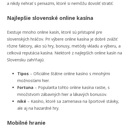
a nikdy nehrať s peniazmi, ktoré si nemôžu dovoliť stratiť.
Najlepšie slovenské online kasína
Existuje mnoho online kasín, ktoré sú prístupné pre
slovenských hráčov. Pri výbere online kasína je dobré zvážiť
rôzne faktory, ako sú hry, bonusy, metódy vkladu a výberu, a
celková reputácia kasína. Niektoré z najlepších online kasín na
Slovensku zahŕňajú:
Tipos
– Oficiálne štátne online kasíno s mnohými
možnosťami hier.
Fortuna
– Popularita tohto online kasína rastie, s
množstvom zábavných hier a lákavých bonusov.
niké
– Kasíno, ktoré sa zameriava na športové stávky,
ale aj na hazardné hry.
Mobilné hranie