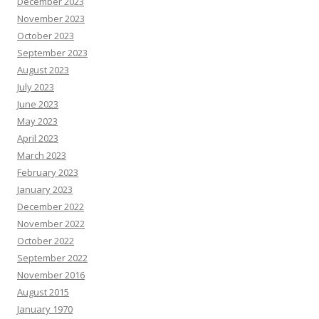
December 2023
November 2023
October 2023
September 2023
August 2023
July 2023
June 2023
May 2023
April 2023
March 2023
February 2023
January 2023
December 2022
November 2022
October 2022
September 2022
November 2016
August 2015
January 1970