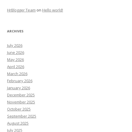
HrBlogger Team
on
Hello world!
ARCHIVES
July 2026
June 2026
May 2026
April 2026
March 2026
February 2026
January 2026
December 2025
November 2025
October 2025
September 2025
August 2025
July 2025