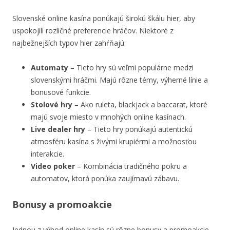
Slovenské online kasína ponúkajú širokú škálu hier, aby
uspokojili rozličné preferencie hráčov. Niektoré z
najbežnejších typov hier zahŕňajú:
Automaty
– Tieto hry sú veľmi populárne medzi
slovenskými hráčmi. Majú rôzne témy, výherné línie a
bonusové funkcie.
Stolové hry
– Ako ruleta, blackjack a baccarat, ktoré
majú svoje miesto v mnohých online kasínach.
Live dealer hry
– Tieto hry ponúkajú autentickú
atmosféru kasína s živými krupiérmi a možnosťou
interakcie.
Video poker
– Kombinácia tradičného pokru a
automatov, ktorá ponúka zaujímavú zábavu.
Bonusy a promoakcie
Jednou z výhod online kasín sú rôzne bonusy a promoakcie,