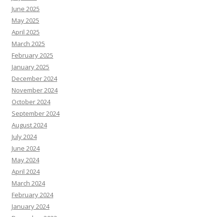
June 2025
May 2025
April 2025
March 2025
February 2025
January 2025
December 2024
November 2024
October 2024
September 2024
August 2024
July 2024
June 2024
May 2024
April 2024
March 2024
February 2024
January 2024