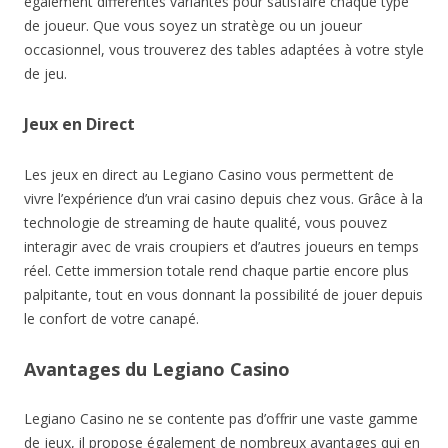
également différentes variantes pour satisfaire chaque type
de joueur. Que vous soyez un stratège ou un joueur
occasionnel, vous trouverez des tables adaptées à votre style
de jeu.
Jeux en Direct
Les jeux en direct au Legiano Casino vous permettent de
vivre l’expérience d’un vrai casino depuis chez vous. Grâce à la
technologie de streaming de haute qualité, vous pouvez
interagir avec de vrais croupiers et d’autres joueurs en temps
réel. Cette immersion totale rend chaque partie encore plus
palpitante, tout en vous donnant la possibilité de jouer depuis
le confort de votre canapé.
Avantages du Legiano Casino
Legiano Casino ne se contente pas d’offrir une vaste gamme
de jeux, il propose également de nombreux avantages qui en