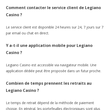
Comment contacter le service client de Legiano
Casino ?
Le service client est disponible 24 heures sur 24, 7 jours sur 7
par email ou chat en direct.
Y a-t-il une application mobile pour Legiano
Casino ?
Legiano Casino est accessible via navigateur mobile. Une
application dédiée peut être proposée dans un futur proche.
Combien de temps prennent les retraits au
Legiano Casino ?
Le temps de retrait dépend de la méthode de paiement
choisie. En général, les portefeuilles électroniques sont plus