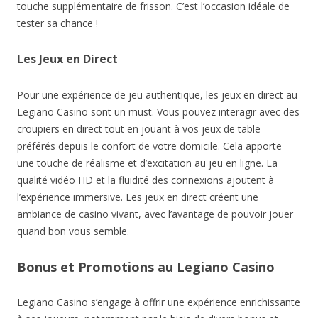
touche supplémentaire de frisson. C’est l’occasion idéale de
tester sa chance !
Les Jeux en Direct
Pour une expérience de jeu authentique, les jeux en direct au
Legiano Casino sont un must. Vous pouvez interagir avec des
croupiers en direct tout en jouant à vos jeux de table
préférés depuis le confort de votre domicile. Cela apporte
une touche de réalisme et d’excitation au jeu en ligne. La
qualité vidéo HD et la fluidité des connexions ajoutent à
l’expérience immersive. Les jeux en direct créent une
ambiance de casino vivant, avec l’avantage de pouvoir jouer
quand bon vous semble.
Bonus et Promotions au Legiano Casino
Legiano Casino s’engage à offrir une expérience enrichissante