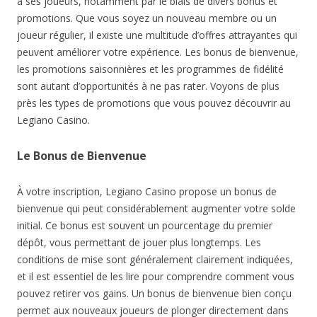
à ses joueurs, notamment par le biais de divers bonus et
promotions. Que vous soyez un nouveau membre ou un
joueur régulier, il existe une multitude d’offres attrayantes qui
peuvent améliorer votre expérience. Les bonus de bienvenue,
les promotions saisonnières et les programmes de fidélité
sont autant d’opportunités à ne pas rater. Voyons de plus
près les types de promotions que vous pouvez découvrir au
Legiano Casino.
Le Bonus de Bienvenue
À votre inscription, Legiano Casino propose un bonus de
bienvenue qui peut considérablement augmenter votre solde
initial. Ce bonus est souvent un pourcentage du premier
dépôt, vous permettant de jouer plus longtemps. Les
conditions de mise sont généralement clairement indiquées,
et il est essentiel de les lire pour comprendre comment vous
pouvez retirer vos gains. Un bonus de bienvenue bien conçu
permet aux nouveaux joueurs de plonger directement dans