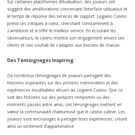
Sur certaines plateformes d’évaluation, des joueurs ont
suggéré des améliorations concernant l’interface utilisateur et
le temps de réponse des services de support. Legiano Casino
prend ces critiques à cœur, cherchant constamment à
s’améliorer et à offrir le meilleur service. En écoutant les
observateurs, le casino montre son engagement envers ses
clients et son souhait de s’adapter aux besoins de chacun.
Des Témoignages Inspiring
De nombreux témoignages de joueurs partagent des
histoires inspirantes sur des victoires mémorables et des
expériences inoubliables vécues au Legiano Casino. Que ce
soit des histoires sur des jackpots remportés ou des
moments passés entre amis, ces témoignages mettent en
valeur la communauté chaleureuse que le casino cultive. Les
joueurs sont encouragés à partager leurs expériences, créant
ainsi un sentiment d’appartenance.