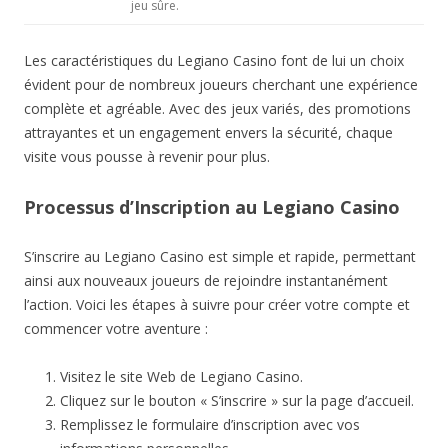
jeu sûre.
Les caractéristiques du Legiano Casino font de lui un choix
évident pour de nombreux joueurs cherchant une expérience
complète et agréable. Avec des jeux variés, des promotions
attrayantes et un engagement envers la sécurité, chaque
visite vous pousse à revenir pour plus.
Processus d’Inscription au Legiano Casino
S’inscrire au Legiano Casino est simple et rapide, permettant
ainsi aux nouveaux joueurs de rejoindre instantanément
l’action. Voici les étapes à suivre pour créer votre compte et
commencer votre aventure :
Visitez le site Web de Legiano Casino.
Cliquez sur le bouton « S’inscrire » sur la page d’accueil.
Remplissez le formulaire d’inscription avec vos