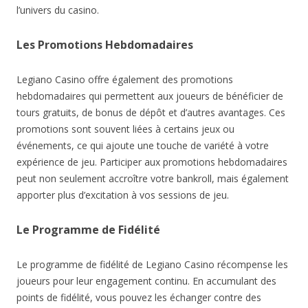
l’univers du casino.
Les Promotions Hebdomadaires
Legiano Casino offre également des promotions
hebdomadaires qui permettent aux joueurs de bénéficier de
tours gratuits, de bonus de dépôt et d’autres avantages. Ces
promotions sont souvent liées à certains jeux ou
événements, ce qui ajoute une touche de variété à votre
expérience de jeu. Participer aux promotions hebdomadaires
peut non seulement accroître votre bankroll, mais également
apporter plus d’excitation à vos sessions de jeu.
Le Programme de Fidélité
Le programme de fidélité de Legiano Casino récompense les
joueurs pour leur engagement continu. En accumulant des
points de fidélité, vous pouvez les échanger contre des