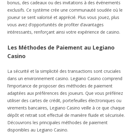
bonus, des cadeaux ou des invitations à des événements
exclusifs. Ce système crée une communauté soudée où le
joueur se sent valorisé et apprécié. Plus vous jouez, plus
vous avez d’opportunités de profiter d’avantages
intéressants, renforçant ainsi votre expérience de casino.
Les Méthodes de Paiement au Legiano
Casino
La sécurité et la simplicité des transactions sont cruciales
dans un environnement casino. Legiano Casino comprend
l’importance de proposer des méthodes de paiement
adaptées aux préférences des joueurs. Que vous préfériez
utiliser des cartes de crédit, portefeuilles électroniques ou
virements bancaires, Legiano Casino veille à ce que chaque
dépôt et retrait soit effectué de manière fluide et sécurisée.
Découvrons les principales méthodes de paiement
disponibles au Legiano Casino.