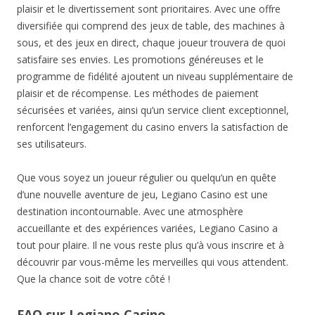
plaisir et le divertissement sont prioritaires. Avec une offre
diversifiée qui comprend des jeux de table, des machines à
sous, et des jeux en direct, chaque joueur trouvera de quoi
satisfaire ses envies. Les promotions généreuses et le
programme de fidélité ajoutent un niveau supplémentaire de
plaisir et de récompense. Les méthodes de paiement
sécurisées et variées, ainsi qu’un service client exceptionnel,
renforcent l’engagement du casino envers la satisfaction de
ses utilisateurs.
Que vous soyez un joueur régulier ou quelqu’un en quête
d’une nouvelle aventure de jeu, Legiano Casino est une
destination incontournable. Avec une atmosphère
accueillante et des expériences variées, Legiano Casino a
tout pour plaire. Il ne vous reste plus qu’à vous inscrire et à
découvrir par vous-même les merveilles qui vous attendent.
Que la chance soit de votre côté !
FAQ sur Legiano Casino