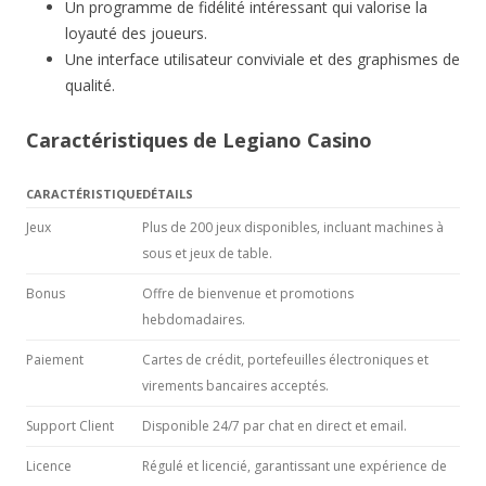
Un programme de fidélité intéressant qui valorise la
loyauté des joueurs.
Une interface utilisateur conviviale et des graphismes de
qualité.
Caractéristiques de Legiano Casino
CARACTÉRISTIQUE
DÉTAILS
Jeux
Plus de 200 jeux disponibles, incluant machines à
sous et jeux de table.
Bonus
Offre de bienvenue et promotions
hebdomadaires.
Paiement
Cartes de crédit, portefeuilles électroniques et
virements bancaires acceptés.
Support Client
Disponible 24/7 par chat en direct et email.
Licence
Régulé et licencié, garantissant une expérience de