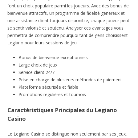
font un choix populaire parmi les joueurs. Avec des bonus de
bienvenue attractifs, un programme de fidélité généreux et
une assistance client toujours disponible, chaque joueur peut
se sentir valorisé et soutenu. Analyser ces avantages vous
permettra de comprendre pourquoi tant de gens choisissent
Legiano pour leurs sessions de jeu.
Bonus de bienvenue exceptionnels
Large choix de jeux
Service client 24/7
Prise en charge de plusieurs méthodes de paiement
Plateforme sécurisée et fiable
Promotions régulières et tournois
Caractéristiques Principales du Legiano
Casino
Le Legiano Casino se distingue non seulement par ses jeux,