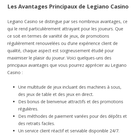
Les Avantages Principaux de Legiano Casino
Legiano Casino se distingue par ses nombreux avantages, ce
qui le rend particulièrement attrayant pour les joueurs. Que
ce soit en termes de variété de jeux, de promotions
régulièrement renouvelées ou d’une expérience client de
qualité, chaque aspect est soigneusement étudié pour
maximiser le plaisir du joueur. Voici quelques-uns des
principaux avantages que vous pourrez apprécier au Legiano
Casino :
Une multitude de jeux incluant des machines à sous,
des jeux de table et des jeux en direct.
Des bonus de bienvenue attractifs et des promotions
régulières.
Des méthodes de paiement variées pour des dépôts et
des retraits faciles.
Un service client réactif et serviable disponible 24/7.