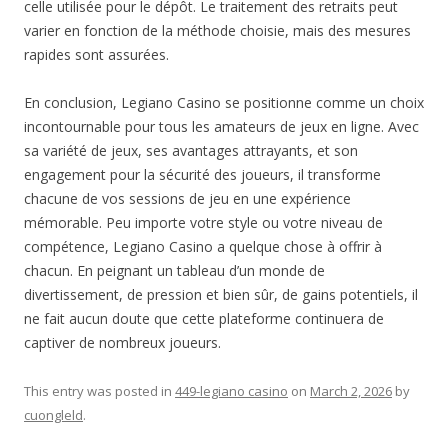
celle utilisée pour le dépôt. Le traitement des retraits peut
varier en fonction de la méthode choisie, mais des mesures
rapides sont assurées.
En conclusion, Legiano Casino se positionne comme un choix
incontournable pour tous les amateurs de jeux en ligne. Avec
sa variété de jeux, ses avantages attrayants, et son
engagement pour la sécurité des joueurs, il transforme
chacune de vos sessions de jeu en une expérience
mémorable. Peu importe votre style ou votre niveau de
compétence, Legiano Casino a quelque chose à offrir à
chacun. En peignant un tableau d’un monde de
divertissement, de pression et bien sûr, de gains potentiels, il
ne fait aucun doute que cette plateforme continuera de
captiver de nombreux joueurs.
This entry was posted in
449-legiano casino
on
March 2, 2026
by
cuongleld
.