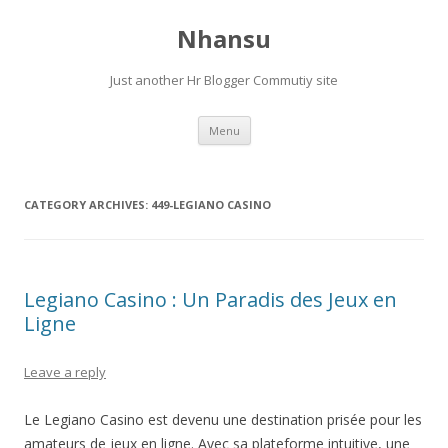
Nhansu
Just another Hr Blogger Commutiy site
Skip to content
Menu
CATEGORY ARCHIVES:
449-LEGIANO CASINO
Legiano Casino : Un Paradis des Jeux en
Ligne
Leave a reply
Le Legiano Casino est devenu une destination prisée pour les
amateurs de jeux en ligne. Avec sa plateforme intuitive, une