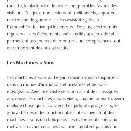
roulette, le blackjack et le poker sont parmi les favoris des
visiteurs. Ces jeux, non seulement traditionnels, apportent
une touche de glamour et de convivialité grâce à
l’atmosphère festive qui les entoure. De plus, des tournois
réguliers et des événements spéciaux liés aux jeux de table
permettent aux joueurs de montrer leurs compétences tout
en remportant des prix attractifs.
Les Machines à Sous
Les machines à sous au Legiano Casino vous transportent
dans un monde d’animations étincelantes et de sons
engageants. Avec une vaste sélection allant des classiques
aux nouvelles machines à sous vidéo, chaque joueur trouvera
quelque chose qui lui convient. Les jackpots progressifs, les
jeux à thèmes et les fonctionnalités interactives font des
machines à sous un choix prisé. Les événements spéciaux
mettant en avant certaines machines ajoutent parfois une