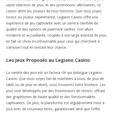
vaste sélection de jeux, et des promotions alléchantes, ce
casino attire les joueurs de tous horizons. Que vous soyez
novice ou joueur expérimenté, Legiano Casino offre une
expérience de jeu captivante avec un service clientèle de
qualité et des options de paiement variées. Son allure
moderne et accueillante, couplée à son large éventail de jeux,
en fait un choix incontournable pour ceux qui cherchent à
s’amuser tout en tentant leur chance.
Les Jeux Proposés au Legiano Casino
La variété des jeux est un facteur clé qui distingue Legiano
Casino. Que vous soyez fan de machines à sous, de jeux de
table ou de jeux en direct, vous trouverez votre bonheur. Les
jeux sont développés par des fournisseurs de renom, offrant
des graphismes de haute qualité et des fonctionnalités
captivantes. De plus, la plateforme est régulièrement mise à
jour avec de nouveaux titres, garantissant ainsi que l’offre