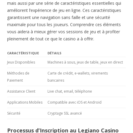
mais aussi par une série de caractéristiques essentielles qui
améliorent l’expérience de jeu en ligne. Ces caractéristiques
garantissent une navigation sans faille et une sécurité
maximale pour tous les joueurs. Comprendre ces éléments
vous aidera à mieux gérer vos sessions de jeu et à profiter
pleinement de tout ce que le casino a à offrir.
CARACTÉRISTIQUE
DÉTAILS
Jeux Disponibles
Machines à sous, jeux de table, jeux en direct
Méthodes de
Carte de crédit, e-wallets, virements
Paiement
bancaires
Assistance Client
Live chat, email, téléphone
Applications Mobiles
Compatible avec iOS et Android
Sécurité
Cryptage SSL avancé
Processus d’Inscription au Legiano Casino