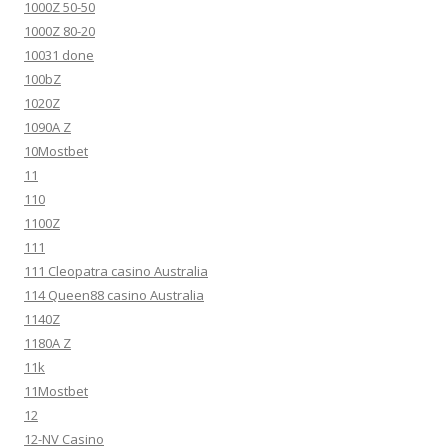
1000Z 50-50
1000Z 80-20
10031 done
100bZ
1020Z
1090A Z
10Mostbet
11
110
1100Z
111
111 Cleopatra casino Australia
114 Queen88 casino Australia
1140Z
1180A Z
11k
11Mostbet
12
12-NV Casino