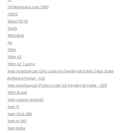
1919womans.com 1000
1990Z
1bet210218
1bet5
1Mostbet
1w
1Win
1Win AZ
1Win AZ Casino
1win Azerbaycan Giriş Login Və Qeydiyyat Yukle Ogun State
Archiving Portal – 535
1win Azerbaycan Proloq Login Və Qeydiyyat Yukle – 828
1Win Brasil
1win casino spanish
1win fr
1win Giris 386
1win In 947
1win India