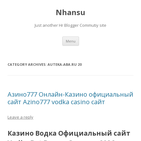
Nhansu
Just another Hr Blogger Commutiy site
Skip to content
Menu
CATEGORY ARCHIVES:
AUTEKA-ABA.RU 20
Азино777 Онлайн-Казино официальный
сайт Azino777 vodka casino сайт
Leave a reply
Казино Водка Официальный сайт