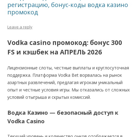
регистрацию, бонус-коды водка казино
промокод
Leave a reply
Vodka casino промокод: бонус 300
FS и кэшбек на АПРЕЛЬ 2026
Лицензионные слоты, честные выплаты и круглосуточная
поддержка. Платформа Vodka Bet ворвалась на рынок
азартных развлечений, предлагая игрокам уникальный
опыт и честные условия игры. Мы отказались от сложных
условий отыгрыша и скрытых комиссий.
Водка Казино — безопасный доступ к
Vodka Casino
Текущий уровень и количество очков отображается в