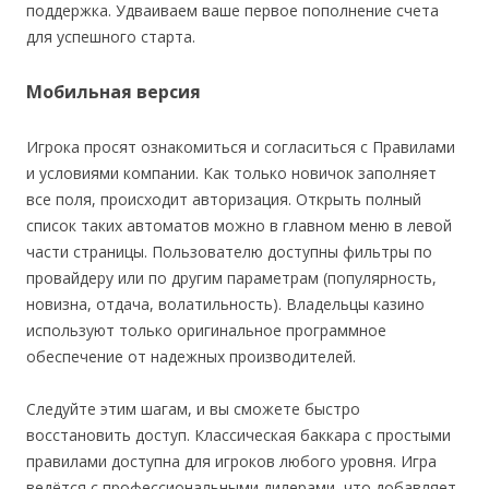
поддержка. Удваиваем ваше первое пополнение счета
для успешного старта.
Мобильная версия
Игрока просят ознакомиться и согласиться с Правилами
и условиями компании. Как только новичок заполняет
все поля, происходит авторизация. Открыть полный
список таких автоматов можно в главном меню в левой
части страницы. Пользователю доступны фильтры по
провайдеру или по другим параметрам (популярность,
новизна, отдача, волатильность). Владельцы казино
используют только оригинальное программное
обеспечение от надежных производителей.
Следуйте этим шагам, и вы сможете быстро
восстановить доступ. Классическая баккара с простыми
правилами доступна для игроков любого уровня. Игра
ведётся с профессиональными дилерами, что добавляет