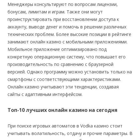
Менеджеры консультируют по вопросам лицензии,
бонусам, лимитам и играм. Также они могут
проинструктировать при восстановлении доступа к
аккаунту, выводе денег и помочь в решении различных
технических проблем. Более высокие позиции в рейтинге
занимают онлайн казино с мобильными приложениями.
Мобильное приложение оптимизировано под
конкретную операционную систему, что повышает его
производительность по сравнению с браузерной
версией. Однако программу можно установить только на
смартфоны с соответствующими характеристиками.
Онлайн казино учитывают эти тенденции, создавая
сайты с адаптивным интерфейсом.
Топ-10 лучших онлайн казино на сегодня
При поиске игровых автоматов в Vodka казино стоит
учитывать волатильность, отдачу и прочие параметры. В