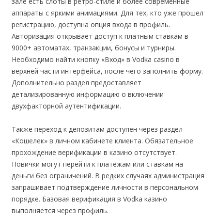
зале есть слоты в ретро-стиле и более современные
аппараты с яркими анимациями. Для тех, кто уже прошел
регистрацию, доступна опция входа в профиль.
Авторизация открывает доступ к платным ставкам в
9000+ автоматах, транзакции, бонусы и турниры.
Необходимо найти кнопку «Вход» в Vodka casino в
верхней части интерфейса, после чего заполнить форму.
Дополнительно раздел предоставляет
детализированную информацию о включении
двухфакторной аутентификации.
Также переход к депозитам доступен через раздел
«Кошелек» в личном кабинете клиента. Обязательное
прохождение верификации в казино отсутствует.
Новички могут перейти к платежам или ставкам на
деньги без ограничений. В редких случаях администрация
запрашивает подтверждение личности в персональном
порядке. Базовая верификация в Vodka казино
выполняется через профиль.