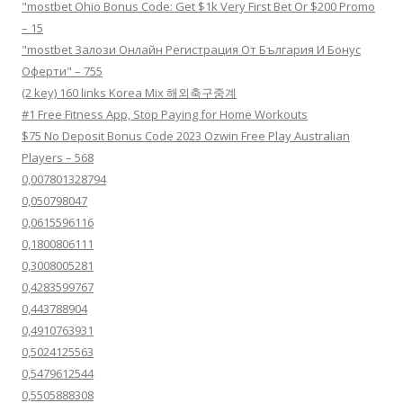
"mostbet Ohio Bonus Code: Get $1k Very First Bet Or $200 Promo
– 15
"mostbet Залози Онлайн Регистрация От България И Бонус
Оферти" – 755
(2 key) 160 links Korea Mix 해외축구중계
#1 Free Fitness App, Stop Paying for Home Workouts
$75 No Deposit Bonus Code 2023 Ozwin Free Play Australian
Players – 568
0,007801328794
0,050798047
0,0615596116
0,1800806111
0,3008005281
0,4283599767
0,443788904
0,4910763931
0,5024125563
0,5479612544
0,5505888308