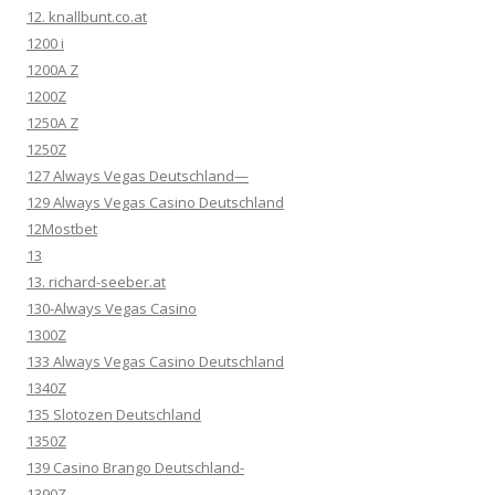
12. knallbunt.co.at
1200 i
1200A Z
1200Z
1250A Z
1250Z
127 Always Vegas Deutschland—
129 Always Vegas Casino Deutschland
12Mostbet
13
13. richard-seeber.at
130-Always Vegas Casino
1300Z
133 Always Vegas Casino Deutschland
1340Z
135 Slotozen Deutschland
1350Z
139 Casino Brango Deutschland-
1390Z