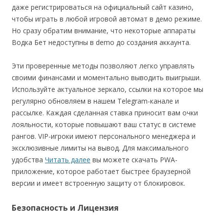
даже регистрироваться на официальный сайт казино,
чтобы играть в любой игровой автомат в демо режиме.
Но сразу обратим внимание, что некоторые аппараты
Водка Бет недоступны в demo до создания аккаунта.
Эти проверенные методы позволяют легко управлять
своими финансами и моментально выводить выигрыши.
Используйте актуальное зеркало, ссылки на которое мы
регулярно обновляем в нашем Telegram-канале и
рассылке. Каждая сделанная ставка приносит вам очки
лояльности, которые повышают ваш статус в системе
рангов. VIP-игроки имеют персонального менеджера и
эксклюзивные лимиты на вывод. Для максимального
удобства
Читать далее
вы можете скачать PWA-
приложение, которое работает быстрее браузерной
версии и имеет встроенную защиту от блокировок.
Безопасность и Лицензия