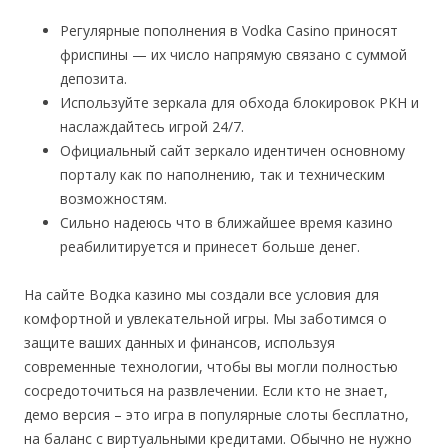
Регулярные пополнения в Vodka Casino приносят
фриспины — их число напрямую связано с суммой
депозита.
Используйте зеркала для обхода блокировок РКН и
наслаждайтесь игрой 24/7.
Официальный сайт зеркало идентичен основному
порталу как по наполнению, так и техническим
возможностям.
Сильно надеюсь что в ближайшее время казино
реабилитируется и принесет больше денег.
На сайте Водка казино мы создали все условия для
комфортной и увлекательной игры. Мы заботимся о
защите ваших данных и финансов, используя
современные технологии, чтобы вы могли полностью
сосредоточиться на развлечении. Если кто не знает,
демо версия – это игра в популярные слоты бесплатно,
на баланс с виртуальными кредитами. Обычно не нужно