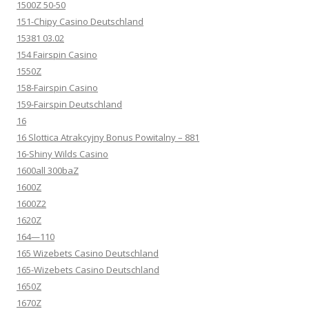
1500Z 50-50
151-Chipy Casino Deutschland
15381 03.02
154 Fairspin Casino
1550Z
158-Fairspin Casino
159-Fairspin Deutschland
16
16 Slottica Atrakcyjny Bonus Powitalny – 881
16-Shiny Wilds Casino
1600all 300baZ
1600Z
1600Z2
1620Z
164—110
165 Wizebets Casino Deutschland
165-Wizebets Casino Deutschland
1650Z
1670Z