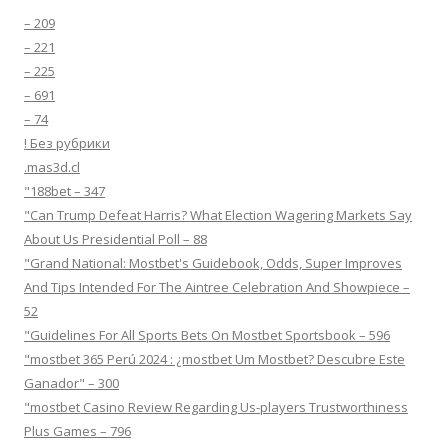
– 209
– 221
– 225
– 691
– 74
! Без рубрики
.mas3d.cl
"188bet – 347
"Can Trump Defeat Harris? What Election Wagering Markets Say
About Us Presidential Poll – 88
"Grand National: Mostbet's Guidebook, Odds, Super Improves
And Tips Intended For The Aintree Celebration And Showpiece –
52
"Guidelines For All Sports Bets On Mostbet Sportsbook – 596
"mostbet 365 Perú 2024 ️: ¿mostbet Um Mostbet? Descubre Este
Ganador" – 300
"mostbet Casino Review Regarding Us-players Trustworthiness
Plus Games – 796