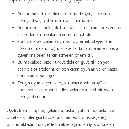
Bunlardan biri, evlerinin konforunda gerçek casino
deneyimi yaşayabilme imkanı sunmasıdır.
Günümüzdeki pek çok Türk bahis sitelerinin adresleri, bu
hizmetleri kullanıcılarına sunmamaktadır.
Sonuç olarak, casino oyunları oynamak isteyenlerin
dikkatli olmaları, doğru stratejiler kullanmaları empieza
güvenilir siteleri tercih etmeleri önemlidir.
Bu makalede, size Türkiye’deki en güvenilir en yeni
casino slot sitelerini, en son çıkan oyunları ve en cazip
bonusları sunacağız.
Zengin oyun seçenekleri, kullanıcı dostu arayüzü
empieza cazip bonuslar ile üyelerine kaliteli bir oyun
deneyimi sunar.
Üyelik bonusları, hoş geldin bonusları, yatırım bonusları ve
ücretsiz spinler gibi birçok farklı added bonus seçeneği
bulunmaktadır. Türkiye’de bulabileceğiniz en iyi slot siteleri