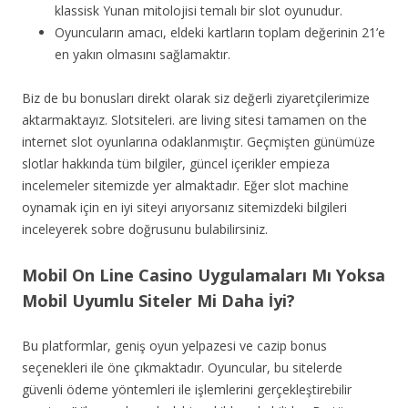
klassisk Yunan mitolojisi temalı bir slot oyunudur.
Oyuncuların amacı, eldeki kartların toplam değerinin 21’e
en yakın olmasını sağlamaktır.
Biz de bu bonusları direkt olarak siz değerli ziyaretçilerimize
aktarmaktayız. Slotsiteleri. are living sitesi tamamen on the
internet slot oyunlarına odaklanmıştır. Geçmişten günümüze
slotlar hakkında tüm bilgiler, güncel içerikler empieza
incelemeler sitemizde yer almaktadır. Eğer slot machine
oynamak için en iyi siteyi arıyorsanız sitemizdeki bilgileri
inceleyerek sobre doğrusunu bulabilirsiniz.
Mobil On Line Casino Uygulamaları Mı Yoksa
Mobil Uyumlu Siteler Mi Daha İyi?
Bu platformlar, geniş oyun yelpazesi ve cazip bonus
seçenekleri ile öne çıkmaktadır. Oyuncular, bu sitelerde
güvenli ödeme yöntemleri ile işlemlerini gerçekleştirebilir