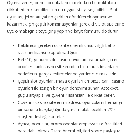
Oyunseverler, bonus politikalarını incelerken bu noktalara
dikkat ederek kendileri için en uygun siteyi seçebilirler. Slot
oyunları, jetonları yatırıp çarkları döndürerek oynanır ve
kazanmak için çeşitli kombinasyonlar gereklidir. Slot sitelerine
üye olmak için siteye giriş yapın ve kayıt formunu doldurun.
Bakılması gereken durante önemli unsur, ilgili bahis
sitesinin lisansı olup olmadığıdır.
Bets10, günümüzde casino oyunları oynamak için en
popüler canlı casino sitelerinden biri olarak insanların
hedeflerini gerçekleştirmelerine yardımcı olmaktadır.
Çeşitli slot oyunları, masa oyunları empieza canlı casino
oyunları ile zengin bir oyun deneyimi sunan Astekbet,
güçlü altyapısı ve güvenilir lisansları ile dikkat çeker.
Güvenilir casino sitelerinin adresi, oyuncuların herhangi
bir sorunla karşılaştığında yardım alabilecekleri 7/24
müşteri desteği sunarlar.
Ayrıca, bonuslar, promosyonlar empieza site özellikleri
para dahil olmak üzere önemli bilgileri sobre paylaştık.