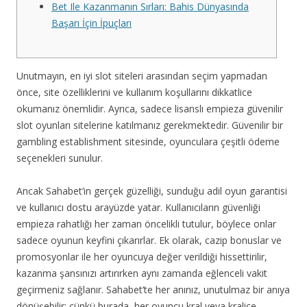
Bet Ile Kazanmanın Sırları: Bahis Dünyasında
Başarı İçin İpuçları
Unutmayın, en iyi slot siteleri arasından seçim yapmadan
önce, site özelliklerini ve kullanım koşullarını dikkatlice
okumanız önemlidir. Ayrıca, sadece lisanslı empieza güvenilir
slot oyunları sitelerine katılmanız gerekmektedir. Güvenilir bir
gambling establishment sitesinde, oyunculara çeşitli ödeme
seçenekleri sunulur.
Ancak Sahabet’in gerçek güzelliği, sunduğu adil oyun garantisi
ve kullanıcı dostu arayüzde yatar. Kullanıcıların güvenliği
empieza rahatlığı her zaman öncelikli tutulur, böylece onlar
sadece oyunun keyfini çıkarırlar. Ek olarak, cazip bonuslar ve
promosyonlar ile her oyuncuya değer verildiği hissettirilir,
kazanma şansınızı artırırken aynı zamanda eğlenceli vakit
geçirmeniz sağlanır. Sahabet’te her anınız, unutulmaz bir anıya
dönüşebilir; çünkü burada, her oyuncu kral veya kraliçe