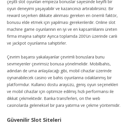
çeşitli slot oyunları empieza bonuslar sayesinde keyifli bir
oyun deneyimi yaşayabilir ve kazancınızı artırabilirsiniz. Bir
reward seçerken dikkate alınması gereken en önemli faktör,
bonusu elde etmek için yapılması gerekenlerdir. Online slot
machine game oyunlarının en iyi ve en kapsamlılarını üreten
firma imajına sahiptir Ayrıca toplamda 200’ün üzerinde canlı
ve jackpot oyunlarına sahiptirler.
Çevrim başarısı yakalayanlar çevrimli bonuslara bunu
sevmeyenler çevrimsiz bonusa yönelmelidir. Mobilbahis,
adından de uma anlaşılacağı gibi, mobil cihazlar üzerinde
oynanabilecek casino ve bahis oyunlarına odaklanmış bir
platformdur. Kullanıcı dostu arayüzü, geniş oyun seçenekleri
ve mobil cihazlar için optimize edilmiş hızlı performansı ile
dikkat çekmektedir. Banka transferleri, on the web
casinolarda geleneksel bir para yatırma ve çekme yöntemidir.
Güvenilir Slot Siteleri