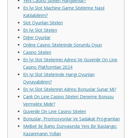
Yeni Casino Siteleri Hangileridir?
En İyi Slot Machine Game Sitelerine Nasıl
Katılabilirim?
Slot Oyunları Siteleri
En İyi Slot Siteleri
Diğer Oyunlar
Online Casino Sitelerinde Sorumlu Oyun
Casino Siteleri
En İyi Slot Sitelerinin Adresi Ve Güvenilir On Line
Casino Platformları 2024
En Iyi Slot Sitelerinde Hangi Oyunları
Oynayabilirim?
En Iyi Slot Sitelerinin Adresi Bonuslar Sunar Mı?
Canlı On Line Casino Siteleri Deneme Bonusu
Vermekte Midir?
Güvenilir On Line Casino Siteleri
Bonuslar, Promosyonlar Ve Sadakat Programları
Melbet Ile Bahis Dünyasında Yeni Bir Başlangıç:
Kazanmanın Yolları