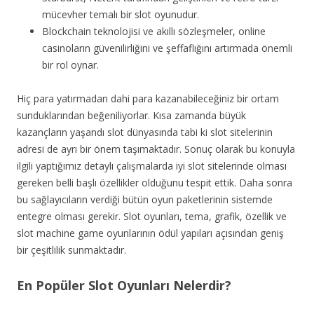
mücevher temalı bir slot oyunudur.
Blockchain teknolojisi ve akıllı sözleşmeler, online
casinoların güvenilirliğini ve şeffaflığını artırmada önemli
bir rol oynar.
Hiç para yatırmadan dahi para kazanabileceğiniz bir ortam
sunduklarından beğeniliyorlar. Kısa zamanda büyük
kazançların yaşandı slot dünyasında tabi ki slot sitelerinin
adresi de ayrı bir önem taşımaktadır. Sonuç olarak bu konuyla
ilgili yaptığımız detaylı çalışmalarda iyi slot sitelerinde olması
gereken belli başlı özellikler olduğunu tespit ettik. Daha sonra
bu sağlayıcıların verdiği bütün oyun paketlerinin sistemde
entegre olması gerekir. Slot oyunları, tema, grafik, özellik ve
slot machine game oyunlarının ödül yapıları açısından geniş
bir çeşitlilik sunmaktadır.
En Popüler Slot Oyunları Nelerdir?