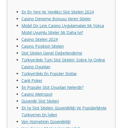
En En Yeni Ve Yenilikçi Slot Siteleri 2024
Casino Deneme Bonusu Veren Siteler
Mobil On Line Casino Uygulamaları Mı Yoksa
Mobil Uyumlu Siteler Mi Daha İyi?
Casino Siteleri 2024
Casino Position Siteleri
Slot Siteleri Genel Değerlendirme
Türkiye’deki Tüm Slot Siteleri: Sobre İyi Online
Casino Oyunları
Türkiye’deki En Popüler Slotlar
Canlı Poker
En Popüler Slot Oyunları Nelerdir?
Casino Metropol
Güvenilir Slot Siteleri
En İyi Slot Siteleri: Güvenilirliği Ve Popülerliğiyle
Türkiye’nin En İyileri
Vpn Hizmetinin Güvenilirliği