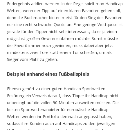
Endergebnis addiert werden. In der Regel spielt man Handicap
Wetten, wenn der Tipp auf einen klaren Favoriten gehen soll,
denn die Buchmacher bieten meist für den Sieg des Favoriten
nur eine recht schwache Quote an. Eine geringe Wettquote ist
gerade für den Tipper nicht sehr interessant, da er ja einen
möglichst großen Gewinn einfahren möchte. Somit müsste
der Favorit immer noch gewinnen, muss dabei aber jetzt
mindestens zwei Tore statt einem Tor schießen, um als
Sieger vom Platz zu gehen.
Beispiel anhand eines Fußballspiels
Ebenso gehört zu einer guten Handicap Sportwetten
Erklärung ein Verweis darauf, dass Tipper ihr Handicap nicht
unbedingt auf die vollen 90 Minuten ausweiten müssen. Die
besten Sportwettenanbieter für europäische Handicap
Wetten werden ihr Portfolio demnach angepasst haben,
sodass ihre Kunden auch auf Handicaps zu den jeweiligen