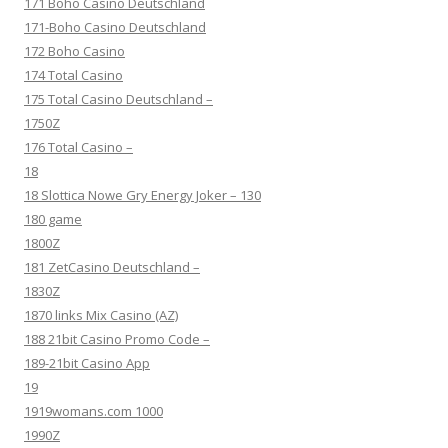
171 Boho Casino Deutschland
171-Boho Casino Deutschland
172 Boho Casino
174 Total Casino
175 Total Casino Deutschland –
1750Z
176 Total Casino –
18
18 Slottica Nowe Gry Energy Joker – 130
180 game
1800Z
181 ZetCasino Deutschland –
1830Z
1870 links Mix Casino (AZ)
188 21bit Casino Promo Code –
189-21bit Casino App
19
1919womans.com 1000
1990Z