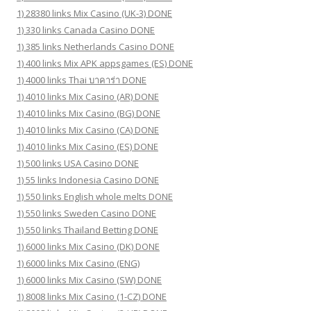
1) 28380 links Mix Casino (UK-3) DONE
1) 330 links Canada Casino DONE
1) 385 links Netherlands Casino DONE
1) 400 links Mix APK appsgames (ES) DONE
1) 4000 links Thai บาคาร่า DONE
1) 4010 links Mix Casino (AR) DONE
1) 4010 links Mix Casino (BG) DONE
1) 4010 links Mix Casino (CA) DONE
1) 4010 links Mix Casino (ES) DONE
1) 500 links USA Casino DONE
1) 55 links Indonesia Casino DONE
1) 550 links English whole melts DONE
1) 550 links Sweden Casino DONE
1) 550 links Thailand Betting DONE
1) 6000 links Mix Casino (DK) DONE
1) 6000 links Mix Casino (ENG)
1) 6000 links Mix Casino (SW) DONE
1) 8008 links Mix Casino (1-CZ) DONE