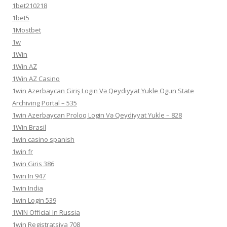
1bet210218
1bet5
1Mostbet
1w
1Win
1Win AZ
1Win AZ Casino
1win Azerbaycan Giriş Login Və Qeydiyyat Yukle Ogun State
Archiving Portal – 535
1win Azerbaycan Proloq Login Və Qeydiyyat Yukle – 828
1Win Brasil
1win casino spanish
1win fr
1win Giris 386
1win In 947
1win India
1win Login 539
1WIN Official In Russia
1win Registratsiya 708