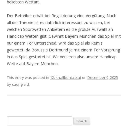
beliebten Wettart.
Der Betreiber erhält bei Registrierung eine Vergütung. Nach
all der Theorie ist es natürlich interessant zu wissen, bei
welchen Sportwetten Anbietern es die größte Auswahl an
Handicap Wetten gibt. Gewinnt Bayern München das Spiel mit
nur einem Tor Unterschied, wird das Spiel als Remis
gewertet, da Borussia Dortmund ja mit einem Tor Vorsprung
in das Spiel gestartet ist. Wir verlieren also unsere Handicap
Wette auf Bayern München.
This entry was posted in
12. knallbunt.co.at
on
December 9, 2025
by
cuongleld
.
Search
for: