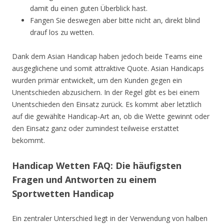
damit du einen guten Überblick hast.
Fangen Sie deswegen aber bitte nicht an, direkt blind
drauf los zu wetten.
Dank dem Asian Handicap haben jedoch beide Teams eine
ausgeglichene und somit attraktive Quote. Asian Handicaps
wurden primär entwickelt, um den Kunden gegen ein
Unentschieden abzusichern. In der Regel gibt es bei einem
Unentschieden den Einsatz zurück. Es kommt aber letztlich
auf die gewählte Handicap-Art an, ob die Wette gewinnt oder
den Einsatz ganz oder zumindest teilweise erstattet
bekommt.
Handicap Wetten FAQ: Die häufigsten
Fragen und Antworten zu einem
Sportwetten Handicap
Ein zentraler Unterschied liegt in der Verwendung von halben