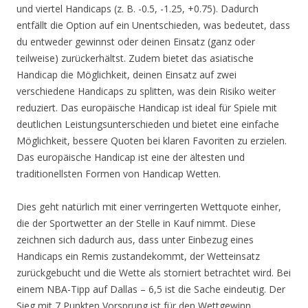
und viertel Handicaps (z. B. -0.5, -1.25, +0.75). Dadurch
entfällt die Option auf ein Unentschieden, was bedeutet, dass
du entweder gewinnst oder deinen Einsatz (ganz oder
teilweise) zurückerhältst. Zudem bietet das asiatische
Handicap die Möglichkeit, deinen Einsatz auf zwei
verschiedene Handicaps zu splitten, was dein Risiko weiter
reduziert. Das europäische Handicap ist ideal für Spiele mit
deutlichen Leistungsunterschieden und bietet eine einfache
Möglichkeit, bessere Quoten bei klaren Favoriten zu erzielen.
Das europäische Handicap ist eine der ältesten und
traditionellsten Formen von Handicap Wetten.
Dies geht natürlich mit einer verringerten Wettquote einher,
die der Sportwetter an der Stelle in Kauf nimmt. Diese
zeichnen sich dadurch aus, dass unter Einbezug eines
Handicaps ein Remis zustandekommt, der Wetteinsatz
zurückgebucht und die Wette als storniert betrachtet wird. Bei
einem NBA-Tipp auf Dallas – 6,5 ist die Sache eindeutig. Der
Sieg mit 7 Punkten Vorsprung ist für den Wettgewinn