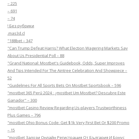
– 225
– 691
– 74
! Без рубрики
.mas3d.cl
"188bet – 347
"Can Trump Defeat Harris? What Election Wagering Markets Say
About Us Presidential Poll – 88
"Grand National: Mostbet's Guidebook, Odds, Super Improves
And Tips Intended For The Aintree Celebration And Showpiece –
52
"Guidelines For All Sports Bets On Mostbet Sportsbook – 596
"mostbet 365 Perú 2024 ️: ¿mostbet Um Mostbet? Descubre Este
Ganador" – 300
"mostbet Casino Review Regarding Us-players Trustworthiness
Plus Games – 796
"mostbet Ohio Bonus Code: Get $1k Very First Bet Or $200 Promo
– 15
"mostbet Залози Онлайн Регистрация От България И Бонус