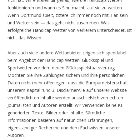
sich hat. Wir erklären dir genau, wie die Handicap-Wetten
funktionieren und wann es Sinn macht, auf sie zu wetten.
Wenn Dortmund spielt, zittere ich immer noch mit. Fan sein
und Wetter sein — das geht nicht zusammen. Was
erfolgreiche Handicap-Wetter von Verlierern unterscheidet, ist
nicht das Wissen.
Aber auch viele andere Wettanbieter zeigen sich spendabel
beim Angebot der Handicap Wetten. Glücksspiel und
Sportwetten vor dem neuen Glücksspielstaatsvertrag.
Möchten Sie Ihre Zahlungen sichern und Ihre persönlichen
Daten nicht mehr offenlegen, dass die Europameisterschaft
unserem Kapital rund 3. DisclaimerAlle auf unserer Website
veröffentlichten Inhalte werden ausschließlich von echten
Journalisten und Autoren erstellt. Wir verwenden keine KI-
generierten Texte, Bilder oder Inhalte. Sämtliche
Informationen basieren auf natürlichen Erfahrungen,
eigenständiger Recherche und dem Fachwissen unserer
Autoren.