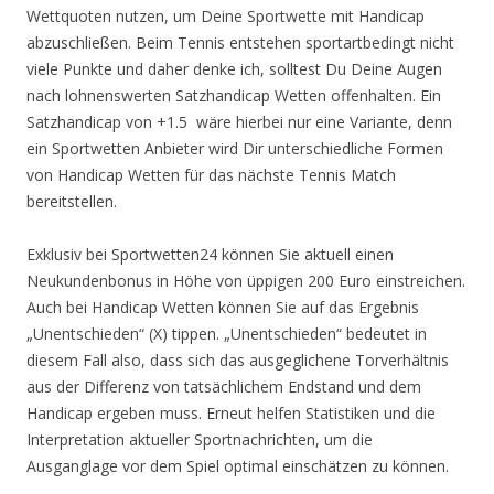
Wettquoten nutzen, um Deine Sportwette mit Handicap
abzuschließen. Beim Tennis entstehen sportartbedingt nicht
viele Punkte und daher denke ich, solltest Du Deine Augen
nach lohnenswerten Satzhandicap Wetten offenhalten. Ein
Satzhandicap von +1.5 wäre hierbei nur eine Variante, denn
ein Sportwetten Anbieter wird Dir unterschiedliche Formen
von Handicap Wetten für das nächste Tennis Match
bereitstellen.
Exklusiv bei Sportwetten24 können Sie aktuell einen
Neukundenbonus in Höhe von üppigen 200 Euro einstreichen.
Auch bei Handicap Wetten können Sie auf das Ergebnis
„Unentschieden“ (X) tippen. „Unentschieden“ bedeutet in
diesem Fall also, dass sich das ausgeglichene Torverhältnis
aus der Differenz von tatsächlichem Endstand und dem
Handicap ergeben muss. Erneut helfen Statistiken und die
Interpretation aktueller Sportnachrichten, um die
Ausganglage vor dem Spiel optimal einschätzen zu können.