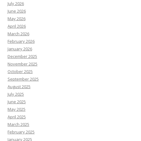
July 2026
June 2026
May 2026
April 2026
March 2026
February 2026
January 2026
December 2025
November 2025
October 2025
September 2025
August 2025
July 2025
June 2025
May 2025
April 2025
March 2025
February 2025
January 2025