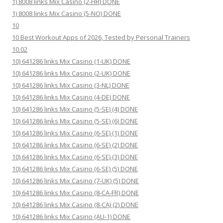
1) 8008 links Mix Casino (2-HR) DONE
1) 8008 links Mix Casino (5-NO) DONE
10
10 Best Workout Apps of 2026, Tested by Personal Trainers
10.02
10) 641286 links Mix Casino (1-UK) DONE
10) 641286 links Mix Casino (2-UK) DONE
10) 641286 links Mix Casino (3-NL) DONE
10) 641286 links Mix Casino (4-DE) DONE
10) 641286 links Mix Casino (5-SE) (4) DONE
10) 641286 links Mix Casino (5-SE) (6) DONE
10) 641286 links Mix Casino (6-SE) (1) DONE
10) 641286 links Mix Casino (6-SE) (2) DONE
10) 641286 links Mix Casino (6-SE) (3) DONE
10) 641286 links Mix Casino (6-SE) (5) DONE
10) 641286 links Mix Casino (7-UK) (5) DONE
10) 641286 links Mix Casino (8-CA-FR) DONE
10) 641286 links Mix Casino (8-CA) (2) DONE
10) 641286 links Mix Casino (AU-1) DONE