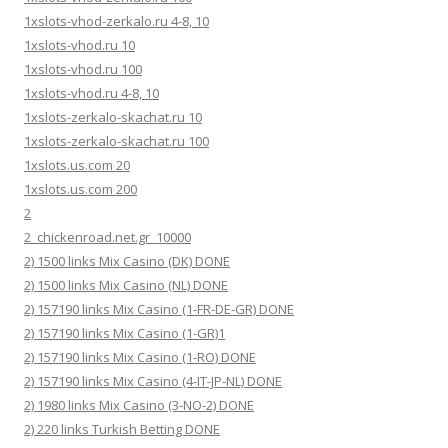
1xslots-vhod-zerkalo.ru 4-8, 10
1xslots-vhod.ru 10
1xslots-vhod.ru 100
1xslots-vhod.ru 4-8, 10
1xslots-zerkalo-skachat.ru 10
1xslots-zerkalo-skachat.ru 100
1xslots.us.com 20
1xslots.us.com 200
2
2_chickenroad.net.gr_10000
2) 1500 links Mix Casino (DK) DONE
2) 1500 links Mix Casino (NL) DONE
2) 157190 links Mix Casino (1-FR-DE-GR) DONE
2) 157190 links Mix Casino (1-GR)1
2) 157190 links Mix Casino (1-RO) DONE
2) 157190 links Mix Casino (4-IT-JP-NL) DONE
2) 1980 links Mix Casino (3-NO-2) DONE
2) 220 links Turkish Betting DONE