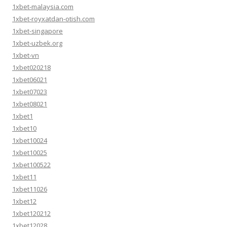
1xbet-malaysia.com
1xbet-royxatdan-otish.com
1xbet-singapore
1xbet-uzbek.org
1xbet-vn
1xbet020218
1xbet06021
1xbet07023
1xbet08021
1xbet1
1xbet10
1xbet10024
1xbet10025
1xbet100522
1xbet11
1xbet11026
1xbet12
1xbet120212
1xbet12028