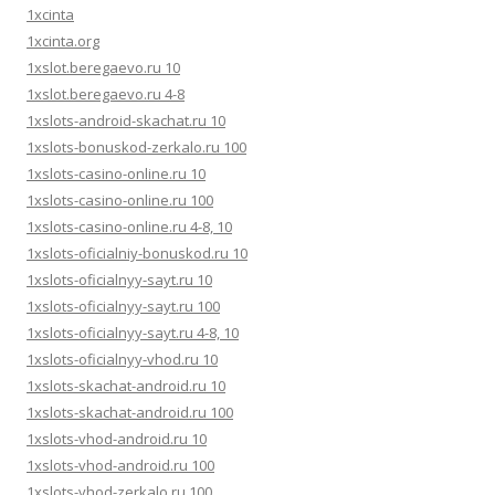
1xcinta
1xcinta.org
1xslot.beregaevo.ru 10
1xslot.beregaevo.ru 4-8
1xslots-android-skachat.ru 10
1xslots-bonuskod-zerkalo.ru 100
1xslots-casino-online.ru 10
1xslots-casino-online.ru 100
1xslots-casino-online.ru 4-8, 10
1xslots-oficialniy-bonuskod.ru 10
1xslots-oficialnyy-sayt.ru 10
1xslots-oficialnyy-sayt.ru 100
1xslots-oficialnyy-sayt.ru 4-8, 10
1xslots-oficialnyy-vhod.ru 10
1xslots-skachat-android.ru 10
1xslots-skachat-android.ru 100
1xslots-vhod-android.ru 10
1xslots-vhod-android.ru 100
1xslots-vhod-zerkalo.ru 100