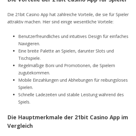
Die 21bit Casino App hat zahlreiche Vorteile, die sie für Spieler
attraktiv machen. Hier sind einige wesentliche Vorteile:
Benutzerfreundliches und intuitives Design für einfaches
Navigieren.
Eine breite Palette an Spielen, darunter Slots und
Tischspiele.
Regelmäßige Boni und Promotionen, die Spielern
zugutekommen.
Mobile Einzahlungen und Abhebungen für reibungsloses
Spielen.
Schnelle Ladezeiten und stabile Leistung während des
Spiels.
Die Hauptmerkmale der 21bit Casino App im
Vergleich