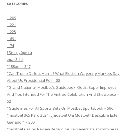
CATEGORIES
– 209
– 221
– 225
– 691
– 74
! Без рубрики
.mas3d.cl
"188bet – 347
"Can Trump Defeat Harris? What Election Wagering Markets Say
About Us Presidential Poll – 88
"Grand National: Mostbet's Guidebook, Odds, Super Improves
And Tips Intended For The Aintree Celebration And Showpiece –
52
"Guidelines For All Sports Bets On Mostbet Sportsbook – 596
"mostbet 365 Perú 2024 ️: ¿mostbet Um Mostbet? Descubre Este
Ganador" – 300
"mostbet Casino Review Regarding Us-players Trustworthiness