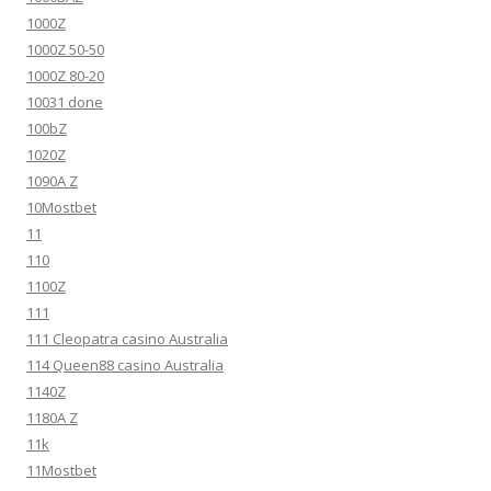
1000Z
1000Z 50-50
1000Z 80-20
10031 done
100bZ
1020Z
1090A Z
10Mostbet
11
110
1100Z
111
111 Cleopatra casino Australia
114 Queen88 casino Australia
1140Z
1180A Z
11k
11Mostbet