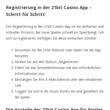
Registrierung in der 21bit Casino App –
Schritt für Schritt
Die Registrierung in der 21bit Casino App ist ein einfacher und
schneller Prozess, der neue Spieler schnell ins Spiel bringt. Um
sich zu registrieren, befolgen Sie diese einfachen Schritte:
Besuchen Sie die 21bit-Website oder laden Sie die App
herunter.
Klicken Sie auf den Button „Registrieren“.
Füllen Sie das Anmeldeformular mit den erforderlichen
Informationen aus.
Bestätigen Sie Ihre E-Mail-Adresse über den erhaltenen
Link.
Loggen Sie sich in Ihr neues Konto ein und genießen Sie
die Spiele.
Die Vorteile der 21bit Casino App für Spieler