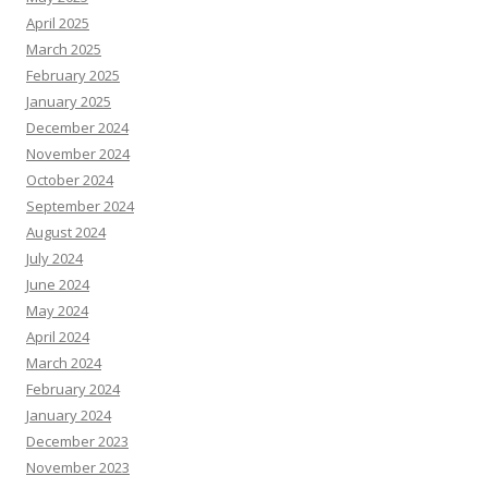
April 2025
March 2025
February 2025
January 2025
December 2024
November 2024
October 2024
September 2024
August 2024
July 2024
June 2024
May 2024
April 2024
March 2024
February 2024
January 2024
December 2023
November 2023