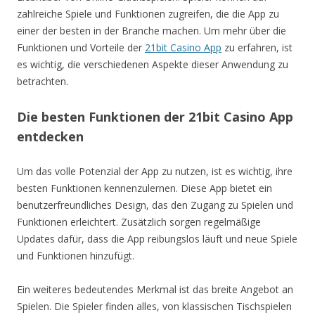
zahlreiche Spiele und Funktionen zugreifen, die die App zu
einer der besten in der Branche machen. Um mehr über die
Funktionen und Vorteile der
21bit Casino App
zu erfahren, ist
es wichtig, die verschiedenen Aspekte dieser Anwendung zu
betrachten.
Die besten Funktionen der 21bit Casino App
entdecken
Um das volle Potenzial der App zu nutzen, ist es wichtig, ihre
besten Funktionen kennenzulernen. Diese App bietet ein
benutzerfreundliches Design, das den Zugang zu Spielen und
Funktionen erleichtert. Zusätzlich sorgen regelmäßige
Updates dafür, dass die App reibungslos läuft und neue Spiele
und Funktionen hinzufügt.
Ein weiteres bedeutendes Merkmal ist das breite Angebot an
Spielen. Die Spieler finden alles, von klassischen Tischspielen