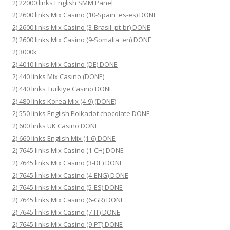
2) 22000 links English SMM Panel
2) 2600 links Mix Casino (10-Spain_es-es) DONE
2) 2600 links Mix Casino (3-Brasil_pt-br) DONE
2) 2600 links Mix Casino (9-Somalia_en) DONE
2) 3000k
2) 4010 links Mix Casino (DE) DONE
2) 440 links Mix Casino (DONE)
2) 440 links Turkiye Casino DONE
2) 480 links Korea Mix (4-9) (DONE)
2) 550 links English Polkadot chocolate DONE
2) 600 links UK Casino DONE
2) 660 links English Mix (1-6) DONE
2) 7645 links Mix Casino (1-CH) DONE
2) 7645 links Mix Casino (3-DE) DONE
2) 7645 links Mix Casino (4-ENG) DONE
2) 7645 links Mix Casino (5-ES) DONE
2) 7645 links Mix Casino (6-GR) DONE
2) 7645 links Mix Casino (7-IT) DONE
2) 7645 links Mix Casino (9-PT) DONE