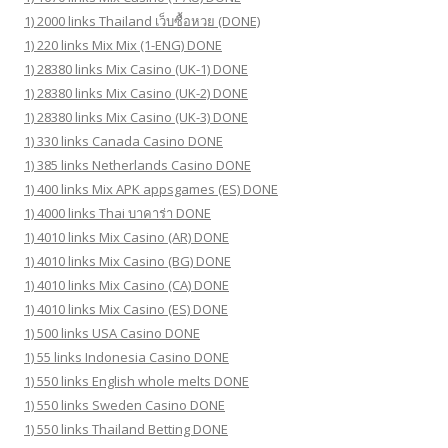
1) 2000 links Thailand เว็บซื้อหวย (DONE)
1) 220 links Mix Mix (1-ENG) DONE
1) 28380 links Mix Casino (UK-1) DONE
1) 28380 links Mix Casino (UK-2) DONE
1) 28380 links Mix Casino (UK-3) DONE
1) 330 links Canada Casino DONE
1) 385 links Netherlands Casino DONE
1) 400 links Mix APK appsgames (ES) DONE
1) 4000 links Thai บาคาร่า DONE
1) 4010 links Mix Casino (AR) DONE
1) 4010 links Mix Casino (BG) DONE
1) 4010 links Mix Casino (CA) DONE
1) 4010 links Mix Casino (ES) DONE
1) 500 links USA Casino DONE
1) 55 links Indonesia Casino DONE
1) 550 links English whole melts DONE
1) 550 links Sweden Casino DONE
1) 550 links Thailand Betting DONE