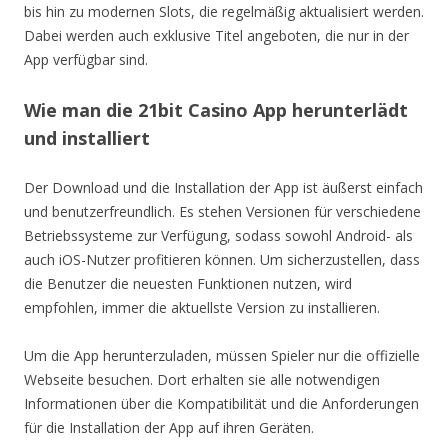
bis hin zu modernen Slots, die regelmäßig aktualisiert werden.
Dabei werden auch exklusive Titel angeboten, die nur in der
App verfügbar sind.
Wie man die 21bit Casino App herunterlädt
und installiert
Der Download und die Installation der App ist äußerst einfach
und benutzerfreundlich. Es stehen Versionen für verschiedene
Betriebssysteme zur Verfügung, sodass sowohl Android- als
auch iOS-Nutzer profitieren können. Um sicherzustellen, dass
die Benutzer die neuesten Funktionen nutzen, wird
empfohlen, immer die aktuellste Version zu installieren.
Um die App herunterzuladen, müssen Spieler nur die offizielle
Webseite besuchen. Dort erhalten sie alle notwendigen
Informationen über die Kompatibilität und die Anforderungen
für die Installation der App auf ihren Geräten.