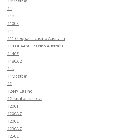
10Mostbet
11
110
1100Z
111
111 Cleopatra casino Australia
114 Queen88 casino Australia
1140Z
1180A Z
11k
11Mostbet
12
12-NV Casino
12. knallbunt.co.at
1200 i
1200A Z
1200Z
1250A Z
1250Z