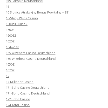
159-Fairspin Deutschland
16
16 Slottica Atrakcyjny Bonus Powitalny – 881
16-Shiny Wilds Casino
1600all 300baZ
1600Z
1600Z2
1620Z
164—110
165 Wizebets Casino Deutschland
165-Wizebets Casino Deutschland
1650Z
1670Z
17
17-Millioner Casino
171 Boho Casino Deutschland
171-Boho Casino Deutschland
172 Boho Casino
174 Total Casino