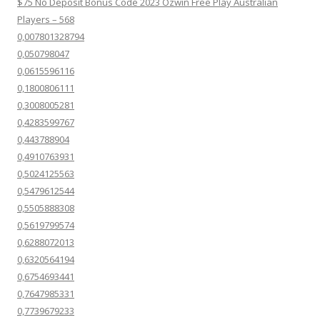
$75 No Deposit Bonus Code 2023 Ozwin Free Play Australian
Players – 568
0,007801328794
0,050798047
0,0615596116
0,1800806111
0,3008005281
0,4283599767
0,443788904
0,4910763931
0,5024125563
0,5479612544
0,5505888308
0,5619799574
0,6288072013
0,6320564194
0,6754693441
0,7647985331
0,7739679233