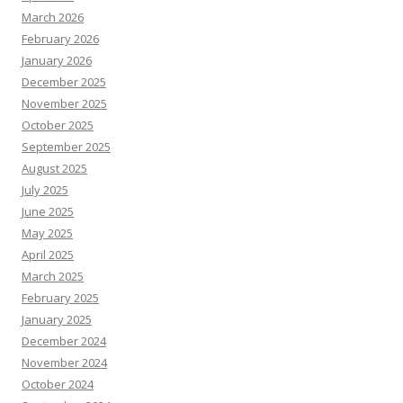
March 2026
February 2026
January 2026
December 2025
November 2025
October 2025
September 2025
August 2025
July 2025
June 2025
May 2025
April 2025
March 2025
February 2025
January 2025
December 2024
November 2024
October 2024