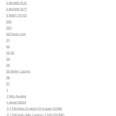
0,8204827525
0,8476957677
0,9087176101
002
007
007-bsb.com
01
02
02.02
04
05
05-Betty Casino
06
07
1
1 Win Aviator
1-xbeti18034
1) 1100 links English Frt trigger DONE
1) 1100 links Mix Casino (1-DK) (DONE)