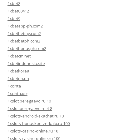
1xbet8
1xbet80412
1xbet9
1xbetapp-ph.com2
1xbetbetmy.com2
1xbetbetph.com2
1xbetbonusph.com2
1xbetcm.net
1xbetindonesia.site
1xbetkorea
1xbetph.ph
1xcinta
1xcinta.org
1xslot.beregaevo.ru 10
1xslot.beregaevo.ru 4-8
1xslots-android-skachat.ru 10
1xslots-bonuskod-zerkalo.ru 100
1xslots-casino-online.ru 10
1xslots-casino-online.ru 100