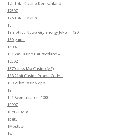
175 Total Casino Deutschland –
1750Z
176 Total Casino –
18
18 Slottica Nowe Gry Energy Joker – 130
180 game
1800Z
181 ZetCasino Deutschland –
1830Z
1870 links Mix Casino (AZ)
188 21bit Casino Promo Code –
189-21bit Casino App
19
1919womans.com 1000
1990Z
1bet210218
1bet5
1Mostbet
1w