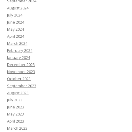
September 2024
August 2024
July 2024
June 2024
May 2024
April 2024
March 2024
February 2024
January 2024
December 2023
November 2023
October 2023
September 2023
August 2023
July 2023
June 2023
May 2023
April 2023
March 2023