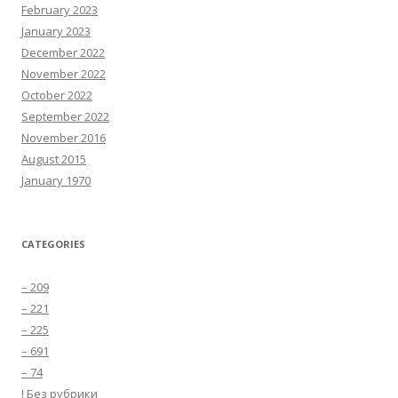
February 2023
January 2023
December 2022
November 2022
October 2022
September 2022
November 2016
August 2015
January 1970
CATEGORIES
– 209
– 221
– 225
– 691
– 74
! Без рубрики