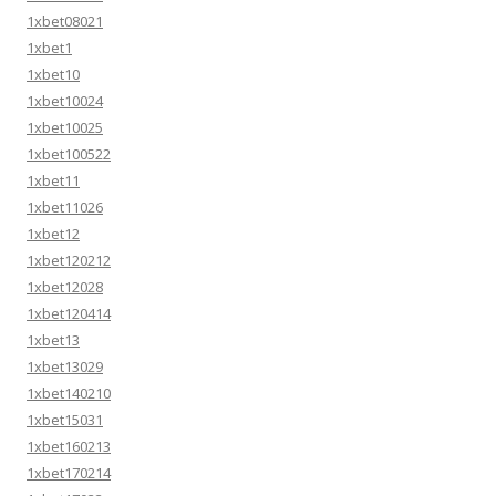
1xbet08021
1xbet1
1xbet10
1xbet10024
1xbet10025
1xbet100522
1xbet11
1xbet11026
1xbet12
1xbet120212
1xbet12028
1xbet120414
1xbet13
1xbet13029
1xbet140210
1xbet15031
1xbet160213
1xbet170214