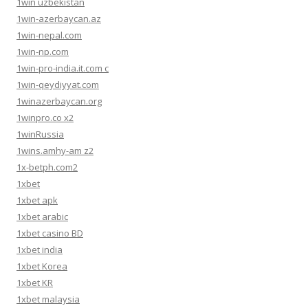
1win uzbekistan
1win-azerbaycan.az
1win-nepal.com
1win-np.com
1win-pro-india.it.com c
1win-qeydiyyat.com
1winazerbaycan.org
1winpro.co x2
1winRussia
1wins.amhy-am z2
1x-betph.com2
1xbet
1xbet apk
1xbet arabic
1xbet casino BD
1xbet india
1xbet Korea
1xbet KR
1xbet malaysia