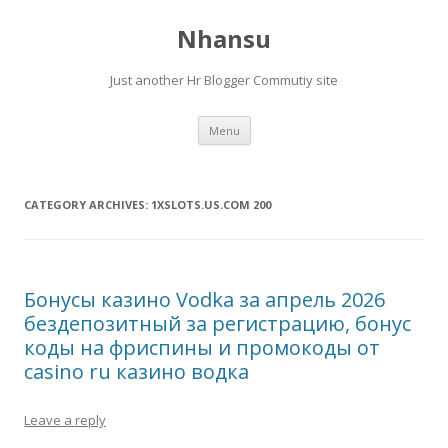
Nhansu
Just another Hr Blogger Commutiy site
Skip to content
Menu
CATEGORY ARCHIVES:
1XSLOTS.US.COM 200
Бонусы казино Vodka за апрель 2026
бездепозитный за регистрацию, бонус
коды на фриспины и промокоды от
casino ru казино водка
Leave a reply