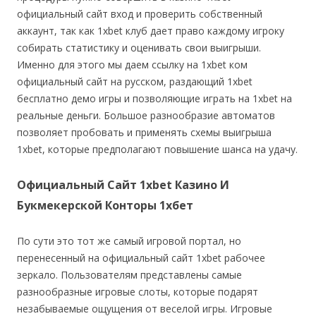
официальный сайт вход и проверить собственный
аккаунт, так как 1xbet клуб дает право каждому игроку
собирать статистику и оценивать свои выигрыши.
Именно для этого мы даем ссылку на 1xbet ком
официальный сайт на русском, раздающий 1xbet
бесплатно демо игры и позволяющие играть на 1xbet на
реальные деньги. Большое разнообразие автоматов
позволяет пробовать и применять схемы выигрыша
1xbet, которые предполагают повышение шанса на удачу.
Официальный Сайт 1xbet Казино И
Букмекерской Конторы 1хбет
По сути это тот же самый игровой портал, но
перенесенный на официальный сайт 1xbet рабочее
зеркало. Пользователям представлены самые
разнообразные игровые слоты, которые подарят
незабываемые ощущения от веселой игры. Игровые