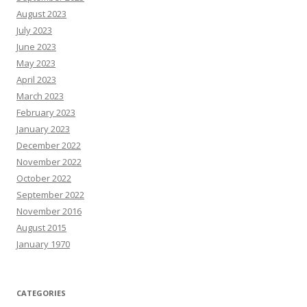
August 2023
July 2023
June 2023
May 2023
April 2023
March 2023
February 2023
January 2023
December 2022
November 2022
October 2022
September 2022
November 2016
August 2015
January 1970
CATEGORIES