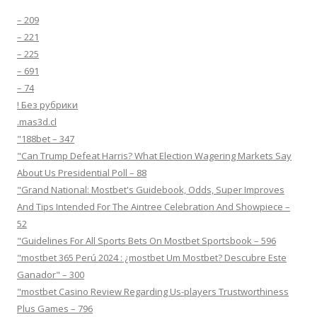
– 209
– 221
– 225
– 691
– 74
! Без рубрики
.mas3d.cl
"188bet – 347
"Can Trump Defeat Harris? What Election Wagering Markets Say
About Us Presidential Poll – 88
"Grand National: Mostbet's Guidebook, Odds, Super Improves
And Tips Intended For The Aintree Celebration And Showpiece –
52
"Guidelines For All Sports Bets On Mostbet Sportsbook – 596
"mostbet 365 Perú 2024 ️: ¿mostbet Um Mostbet? Descubre Este
Ganador" – 300
"mostbet Casino Review Regarding Us-players Trustworthiness
Plus Games – 796