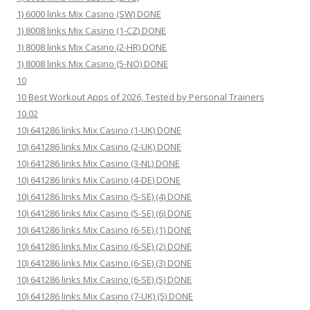
1) 6000 links Mix Casino (SW) DONE
1) 8008 links Mix Casino (1-CZ) DONE
1) 8008 links Mix Casino (2-HR) DONE
1) 8008 links Mix Casino (5-NO) DONE
10
10 Best Workout Apps of 2026, Tested by Personal Trainers
10.02
10) 641286 links Mix Casino (1-UK) DONE
10) 641286 links Mix Casino (2-UK) DONE
10) 641286 links Mix Casino (3-NL) DONE
10) 641286 links Mix Casino (4-DE) DONE
10) 641286 links Mix Casino (5-SE) (4) DONE
10) 641286 links Mix Casino (5-SE) (6) DONE
10) 641286 links Mix Casino (6-SE) (1) DONE
10) 641286 links Mix Casino (6-SE) (2) DONE
10) 641286 links Mix Casino (6-SE) (3) DONE
10) 641286 links Mix Casino (6-SE) (5) DONE
10) 641286 links Mix Casino (7-UK) (5) DONE