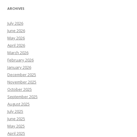
ARCHIVES
July 2026
June 2026
May 2026
April 2026
March 2026
February 2026
January 2026
December 2025
November 2025
October 2025
September 2025
August 2025
July 2025
June 2025
May 2025
April 2025