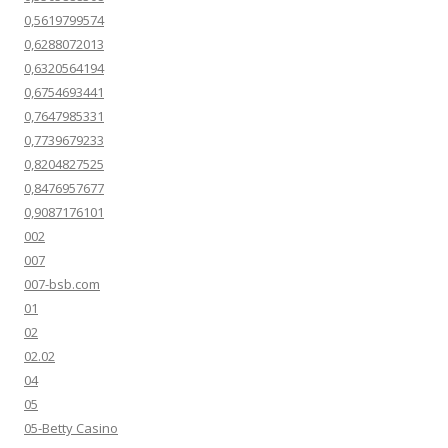
0,5619799574
0,6288072013
0,6320564194
0,6754693441
0,7647985331
0,7739679233
0,8204827525
0,8476957677
0,9087176101
002
007
007-bsb.com
01
02
02.02
04
05
05-Betty Casino