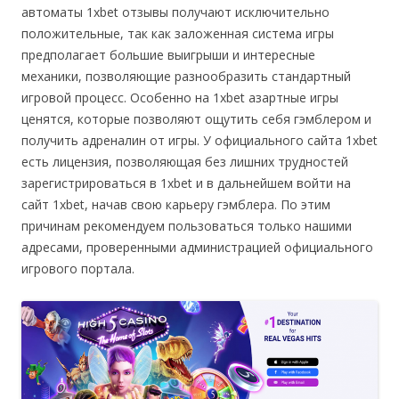
автоматы 1xbet отзывы получают исключительно
положительные, так как заложенная система игры
предполагает большие выигрыши и интересные
механики, позволяющие разнообразить стандартный
игровой процесс. Особенно на 1xbet азартные игры
ценятся, которые позволяют ощутить себя гэмблером и
получить адреналин от игры. У официального сайта 1xbet
есть лицензия, позволяющая без лишних трудностей
зарегистрироваться в 1xbet и в дальнейшем войти на
сайт 1xbet, начав свою карьеру гэмблера. По этим
причинам рекомендуем пользоваться только нашими
адресами, проверенными администрацией официального
игрового портала.