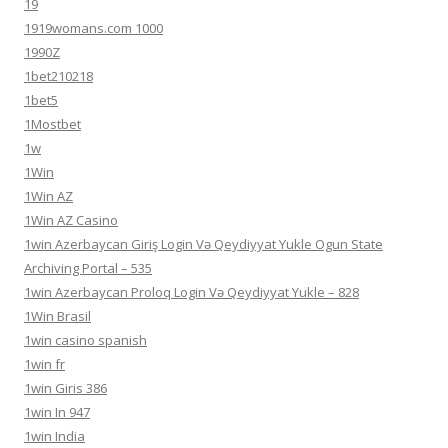
19
1919womans.com 1000
1990Z
1bet210218
1bet5
1Mostbet
1w
1Win
1Win AZ
1Win AZ Casino
1win Azerbaycan Giriş Login Və Qeydiyyat Yukle Ogun State
Archiving Portal – 535
1win Azerbaycan Proloq Login Və Qeydiyyat Yukle – 828
1Win Brasil
1win casino spanish
1win fr
1win Giris 386
1win In 947
1win India