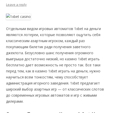
Leave a reply
Отдельным видом игровых автоматов 1xbet на деньги
являются лотереи, которые позволяют ощутить себя
классическим азартным игроком, каждый раз
покупающим билетик ради получения заветного
джекпота. Безусловно шанс получения огромного
выигрыша достаточно низкий, но казино 1xbet играть
бесплатно дает возможность не просто так. Все таки
перед тем, как в казино 1xbet играть на деньги, нужно
научиться всем тонкостям, чему способствует
администрация игорного заведения. 1xbet предлагает
широкий выбор азартных игр — от классических слотов
до современных игровых автоматов и игр с живыми
дилерами.