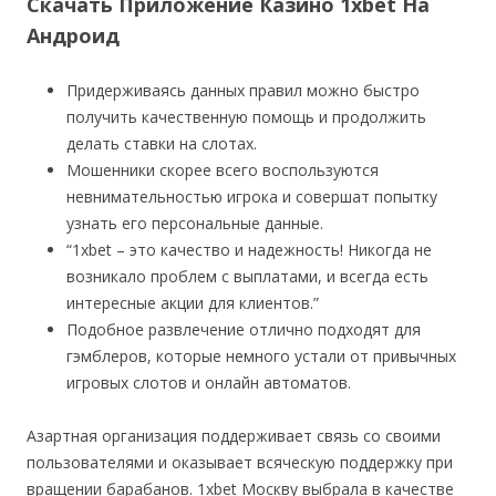
Скачать Приложение Казино 1xbet На
Андроид
Придерживаясь данных правил можно быстро
получить качественную помощь и продолжить
делать ставки на слотах.
Мошенники скорее всего воспользуются
невнимательностью игрока и совершат попытку
узнать его персональные данные.
“1xbet – это качество и надежность! Никогда не
возникало проблем с выплатами, и всегда есть
интересные акции для клиентов.”
Подобное развлечение отлично подходят для
гэмблеров, которые немного устали от привычных
игровых слотов и онлайн автоматов.
Азартная организация поддерживает связь со своими
пользователями и оказывает всяческую поддержку при
вращении барабанов. 1xbet Москву выбрала в качестве