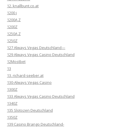
12. knallbunt.co.at
1200 i
1200A Z
1200Z
1250A Z
1250Z
127 Always Vegas Deutschland—
129 Always Vegas Casino Deutschland
12Mostbet
13
13. richard-seeber.at
130-Always Vegas Casino
1300Z
133 Always Vegas Casino Deutschland
1340Z
135 Slotozen Deutschland
1350Z
139 Casino Brango Deutschland-