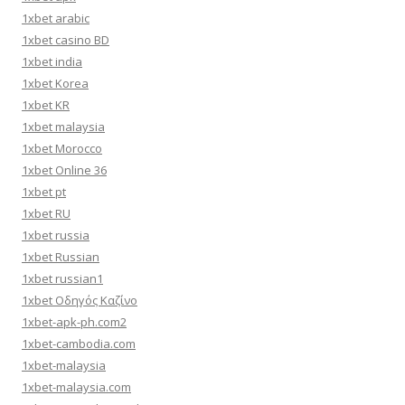
1xbet arabic
1xbet casino BD
1xbet india
1xbet Korea
1xbet KR
1xbet malaysia
1xbet Morocco
1xbet Online 36
1xbet pt
1xbet RU
1xbet russia
1xbet Russian
1xbet russian1
1xbet Οδηγός Καζίνο
1xbet-apk-ph.com2
1xbet-cambodia.com
1xbet-malaysia
1xbet-malaysia.com