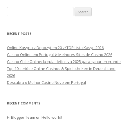
Search
for:
RECENT POSTS
Online Kasyna z Depozytem 20 zł TOP Lista Kasyn 2026
Casino Online em Portugal ᐉ Melhores Sites de Casino 2026
Casino Chile Online: la guía definitiva 2025 para ganar en grande
Top 10 seriöse Online Casinos & Spielotheken in Deutschland
2026
Descubra o Melhor Casino Novo em Portugal
RECENT COMMENTS
HrBlogger Team
on
Hello world!