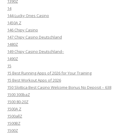
1390Z
14
144-Lucky Ones Casino
1450A Z
146 Chipy Casino
147 Chipy Casino Deutschland
1480Z
149 Chipy Casino Deutschland–
1490Z
15
15 Best Running Apps of 2026 for Your Training
15 Best Workout Apps of 2026
150 Slottica Best Casino Welcome Bonus No Deposit – 638
1500 300baZ
1500 80-20Z
1500A Z
1500allZ
1500BZ
1500Z